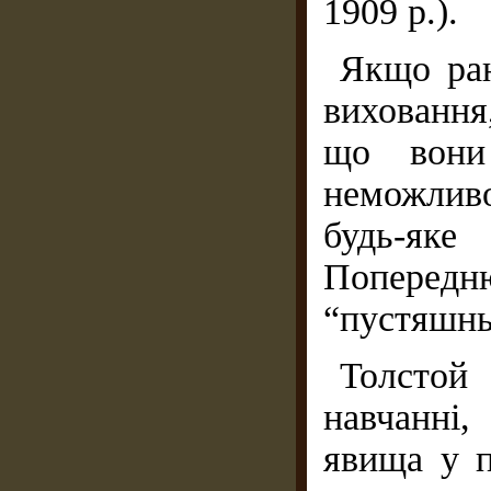
1909 р.).
Якщо ран
виховання
що вони 
неможливо
будь-як
Попере
“пустяшны
Толстой
навчанні
явища у п