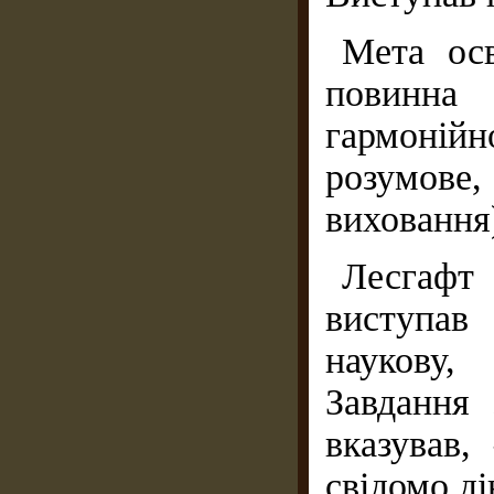
Мета осв
повинна
гармоній
розумове,
виховання
Лесгаф
виступав
наукову,
Завдання 
вказував,
свідомо д