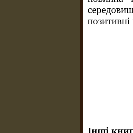
середови
позитивні 
Інші книг