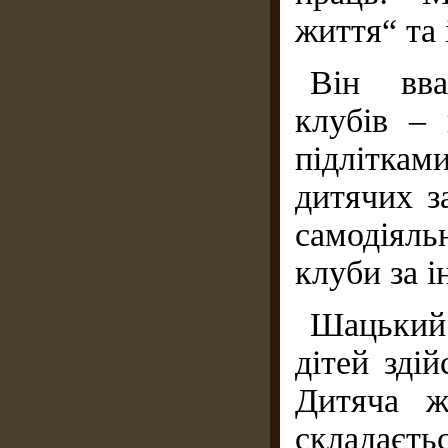
життя“ та 
Він вва
клубів –
підліткам
дитячих за
самодіял
клуби за і
Шацький 
дітей здій
Дитяча ж
складаєть