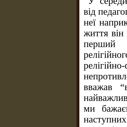
У середи
від педаго
неї напри
життя він
перший 
релігійног
релігій
непротивл
вважав “
найважлив
ми бажає
наступних