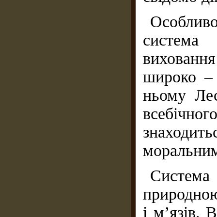
Особли
система 
виховання
широко – 
ньому Лес
всебічн
знаходитьс
моральним
Систем
природною
і м’язів. 