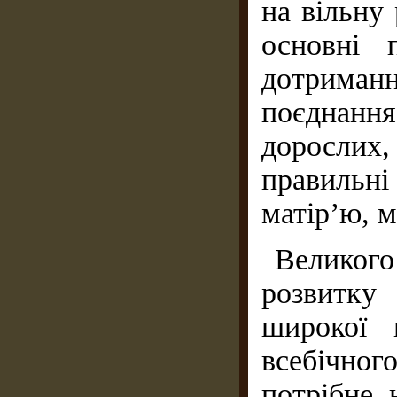
на вільну 
основні 
дотрима
поєднання
дорослих, 
правильні
матір’ю, м
Великог
розвитку
широкої 
всебічно
потрібне,