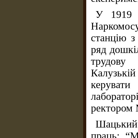
У 1919 
Наркомосу
станцію з
ряд дошкі
трудову
Калузькі
керуват
лаборато
ректором 
Шацький
праць: “М