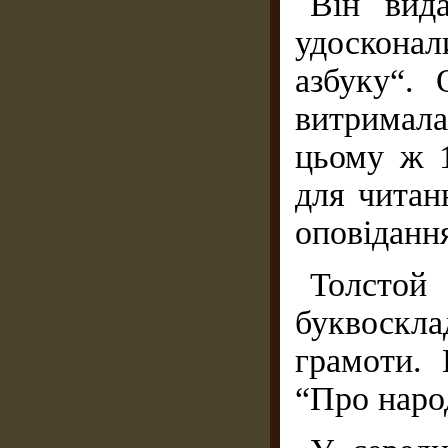
Він вид
удоскона
азбуку“.
витримала
цьому ж 1
для читан
оповідання
Толстой
буквоск
грамоти. 
“Про народ