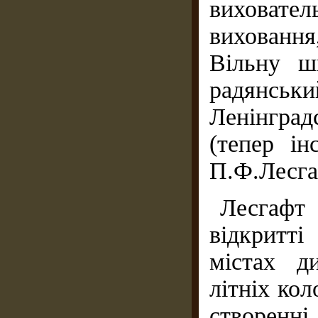
виховате
виховання
Вільну ш
радянсь
Ленінград
(тепер ін
П.Ф.Лесга
Лесгаф
відкритт
містах д
літніх кол
створенн