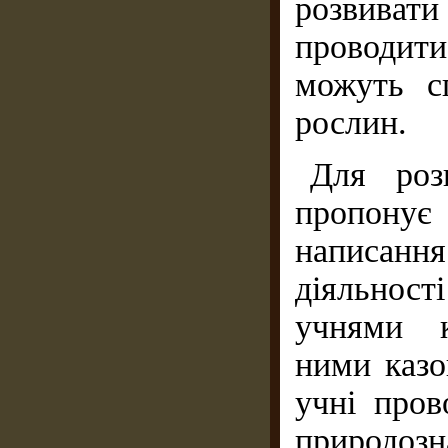
розвиват
проводити
можуть с
рослин.
Для роз
пропонує
написання
діяльност
учнями к
ними казо
учні пров
природозн