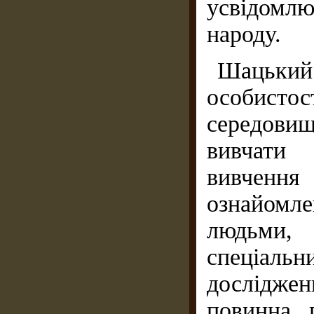
усвідомлю
народу.
Шацьки
особистос
середовищ
вивчати 
вивчення 
ознайомл
людьми,
спеціаль
дослідже
повинна 