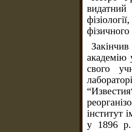
видатний
фізіологі
фізичного 
Закінчи
академію 
свого уч
лаборатор
“Известия
реоргані
інститут і
у 1896 р