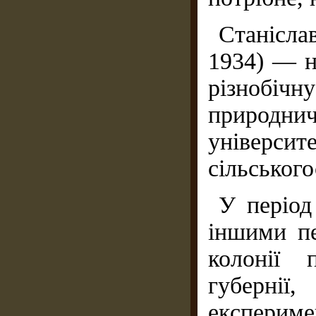
Станісл
1934) — н
різнобічн
природни
універ
сільського
У період
іншими пе
колонії 
губернії,
експериме