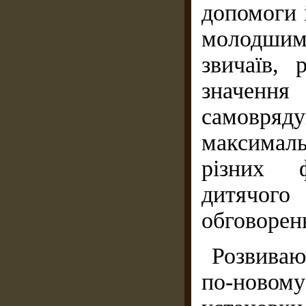
допомоги 
молодшими
звичаїв, 
значе
самовряду
максималь
різних 
дитячог
обговоренн
Розвиваю
по-новом