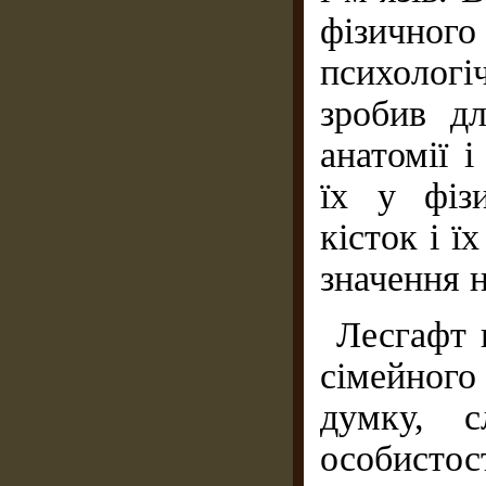
фізичного
психолог
зробив д
анатомії і
їх у фізи
кісток і ї
значення 
Лесгафт 
сімейного 
думку, с
особистос