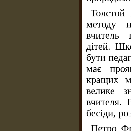
Толстой 
методу н
вчитель 
дітей. Шк
бути педа
має проя
кращих м
велике з
вчителя. 
бесіди, ро
Петро Фр