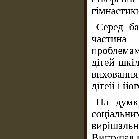
гімнастики
Серед ба
частина
проблемам
дітей шкіл
виховання
дітей і йог
На думк
соціаль
вирішаль
Виступав п