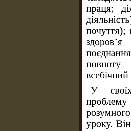
праця; ді
діяльніст
почуття); 
здоров’я
поєднання
повноту 
всебічний 
У свої
проблему 
розумног
уроку. Ві