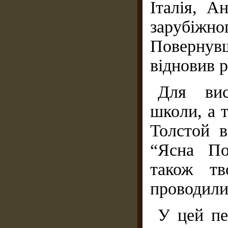
Італія, А
зарубіжн
Повернувш
відновив 
Для вис
школи, а т
Толстой в
“Ясна По
також тв
проводили
У цей пе