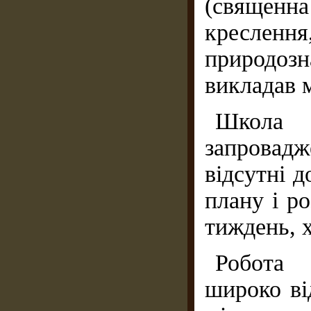
(священн
кресле
природозн
викладав 
Школа
запровадж
відсутні 
плану і р
тиждень, х
Робота 
широко ві