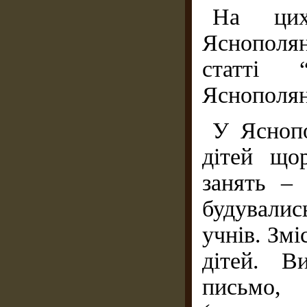
На цих
Яснополян
статті 
Яснополян
У Яснопо
дітей що
занять – 
будувались
учнів. Змі
дітей. В
письмо, 