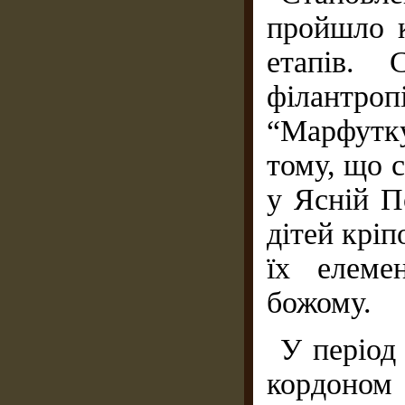
пройшло к
етапів. 
філантроп
“Марфутк
тому, що с
у Ясній П
дітей кріп
їх елеме
божому.
У період
кордоном 