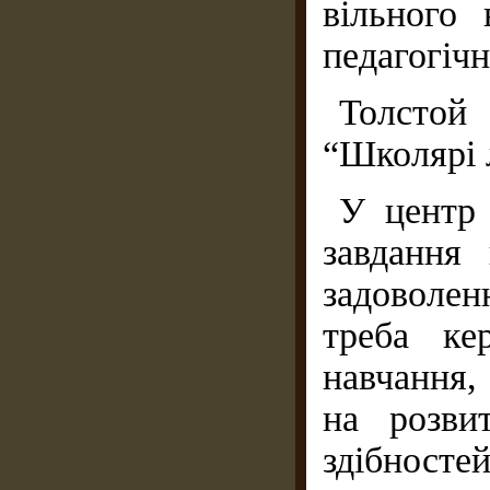
вільного
педагогіч
Толстой
“Школярі л
У центр 
завдання
задоволе
треба ке
навчання,
на розвит
здібносте