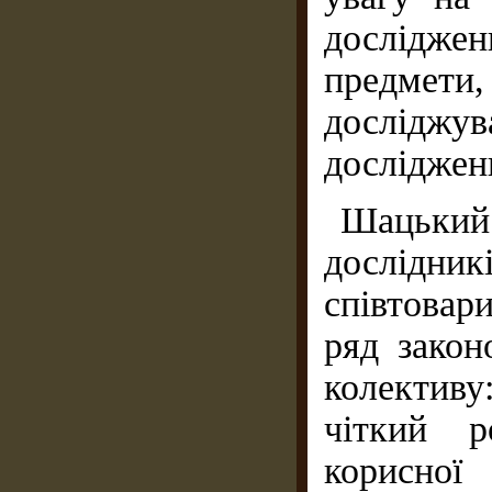
досліджен
предмети,
досліджув
дослідженн
Шацьки
дослідн
співтовар
ряд закон
колектив
чіткий ро
корисної