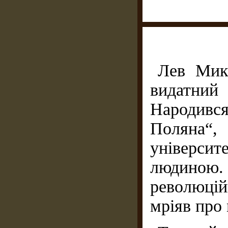
Лев Мико
видатний 
Народивс
Поляна“
університ
людин
революцій
мріяв про