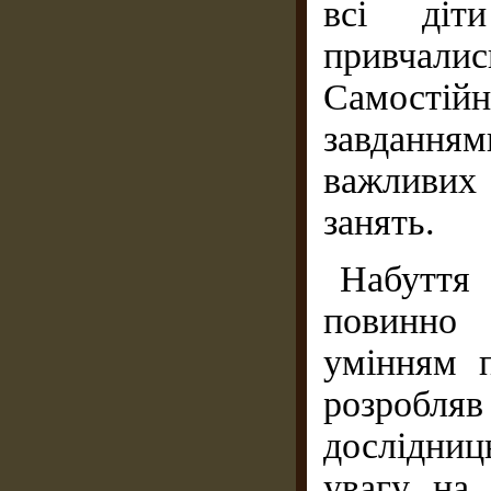
всі діт
привчал
Самостій
завдання
важливих 
занять.
Набуття
повинно 
умінням 
розроб
дослідниц
увагу на 