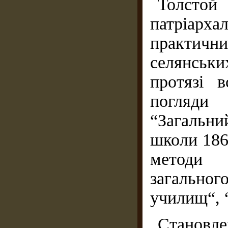
Толсто
патріарха
практич
селянськ
протязі в
погляди 
“Загальни
школи 186
методи 
загально
училищ“, 
Становле