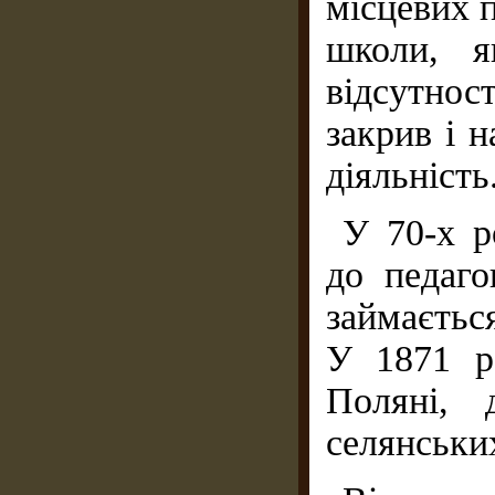
місцевих 
школи, я
відсутност
закрив і 
діяльність
У 70-х р
до педаго
займаєтьс
У 1871 р
Поляні, 
селянських