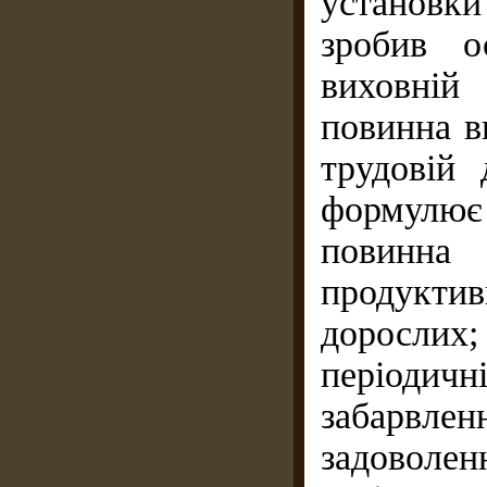
установки
зробив о
виховній
повинна в
трудовій 
формулює
повинн
продукт
дорослих;
періодичн
забарвл
задово