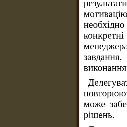
результа
мотивацію
не­обхід
конкретні
менеджер
завдан­
виконання
Делегув
повторюют
може забе
рішень.