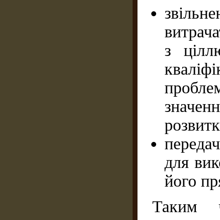
звільн
витрача
з цілл
кваліф
пробле
значенн
розвитк
передач
для вик
його пр
Таким ч