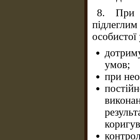
8. При 
підлегли
особистої 
дотрим
умов;
при нео
пості
виконан
резул
коригув
контр