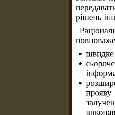
передава
рішень ін
Раціона
повноважен
швидке 
скороч
інформа
розшир
прояву 
залуче
виконав