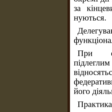
за кінцев
нуються.
Делегув
функціона
При фу
підлеглим
відносятьс
федератив
його діяль
Практика