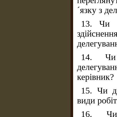
перегляну
´язку з де
13. Чи 
здійснен
делегуван
14. Чи
делегуван
керівник?
15. Чи д
види робіт
16. Чи