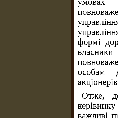
умовах 
повноваже
управ­лі
управлін
формі дор
власни
повноваж
особам 
акціонерів
Отже, д
керівнику
важливі п