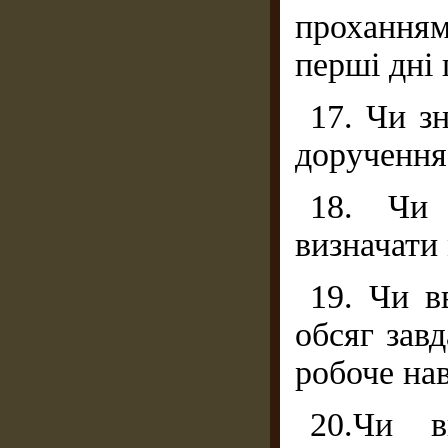
прохання
перші дні 
17. Чи з
доручення
18. Чи 
визначати 
19. Чи в
обсяг зав
робоче на
20.Чи в