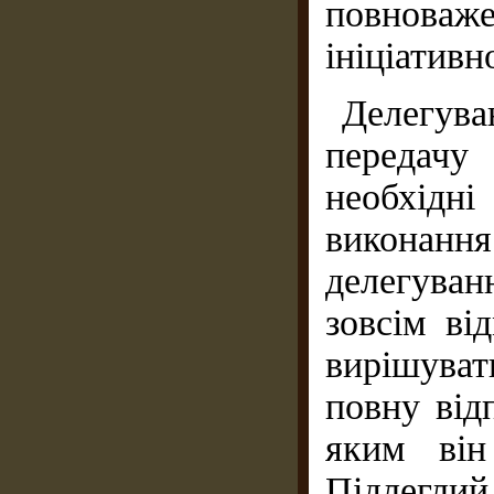
повноваж
ініціативн
Делегу
передачу
необхідні
виконан­н
делегуван
зовсім ві
вирі­шува
повну відп
яким він
Підлеглий