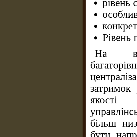
рівень с
особлив
конкрет
Рівень 
На ве
багаторі
централі
затримок 
якості 
управлінс
більш низ
бути напр