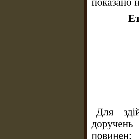
показано н
Ет
Для зді
доручень
повинен: