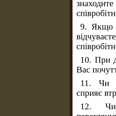
знаходи
співробітн
9. Якщо 
відчуваєте
співробіт
10. При 
Вас почутт
11. Чи 
сприяє втр
12. Чи