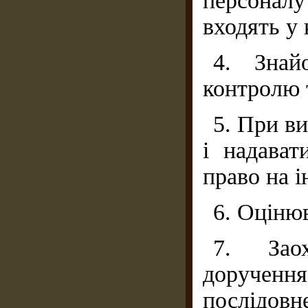
персонал
входять у 
4. Знай
контролю 
5. При ви
і надават
право на і
6. Оцінюв
7. Зао
дорученн
послідовн