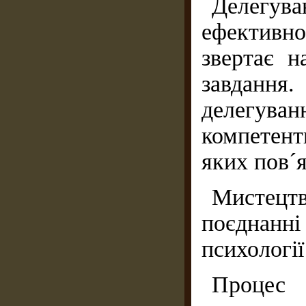
Делегув
ефективн
звертає н
завданн
делегуван
компетент
яких пов´я
Мистецтв
поєднанн
психології
Процес 