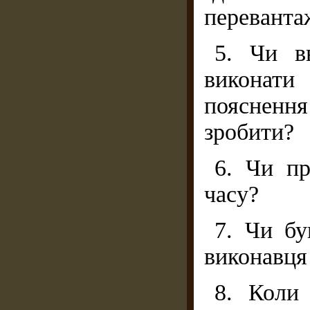
переванта
5. Чи в
виконати
пояснення
зроби­ти?
6. Чи пр
часу?
7. Чи бу
виконавця 
8. Коли