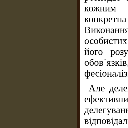
кожним 
конкрет­н
Виконанн
особистих 
його розу
обов´язк
фесіоналіз
Але деле
ефективни
делегув
відповіда