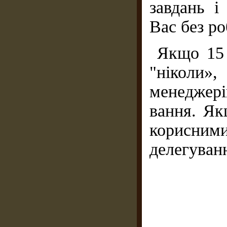
завдань і
Вас без р
Якщо 15 
"ніколи»
менеджері
вання. Як
корисним
делегуван