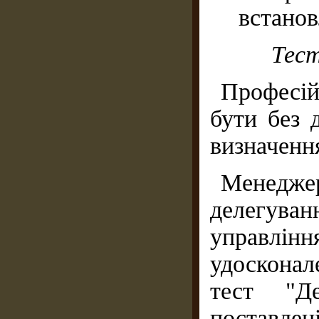
встанов
Тест
Професі
бути без 
визначення
Менедже
делегува
управл
удосконал
тест "Де
поставле