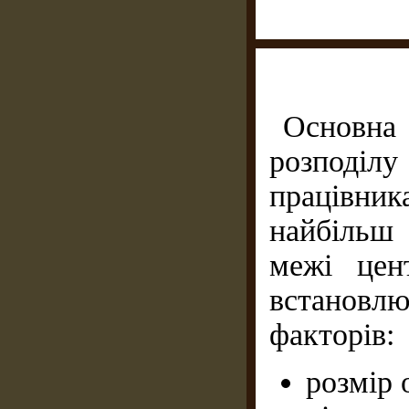
Основн
розподіл
працівни
найбільш 
межі цен
встановл
факторів:
розмір о