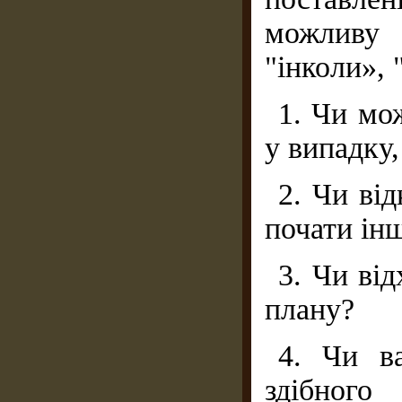
можливу 
"інколи», 
1. Чи мо
у випадку,
2. Чи ві
почати ін
3. Чи від
плану?
4. Чи ва
здібного