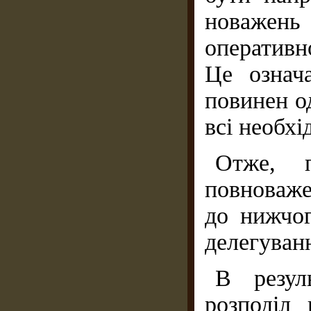
новажен
оператив
Це означ
пови­нен 
всі необхі
Отже, п
повноваже
до нижчог
де­легуван
В резуль
розподіл 