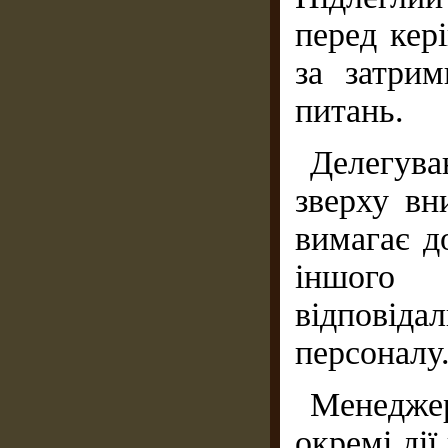
перед кері
за затри
питань.
Делегува
зверху вн
вимагає до
іншого
відповід
персоналу
Менедже
окремі дії