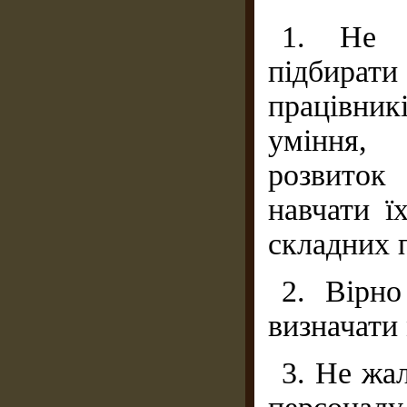
1. Не 
підбирати
працівникі
уміння,
розвиток 
навчати ї
складних п
2. Вірно
визначати 
3. Не жал