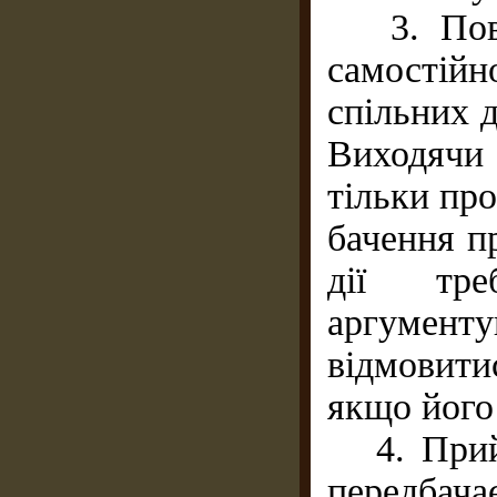
3. Поваг
самостійн
спільних 
Виходячи 
тільки про
бачення пр
дії тре
аргумен
відмовити
якщо його
4. Прийн
передбача