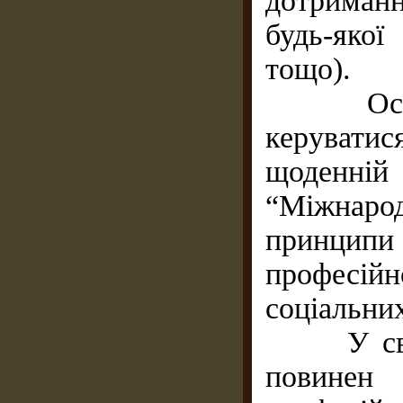
дотриманн
будь-яко
тощо).
Основні
керуватис
щоденні
“Міжнаро
принципи 
професій
соціальних
У своїй 
повине