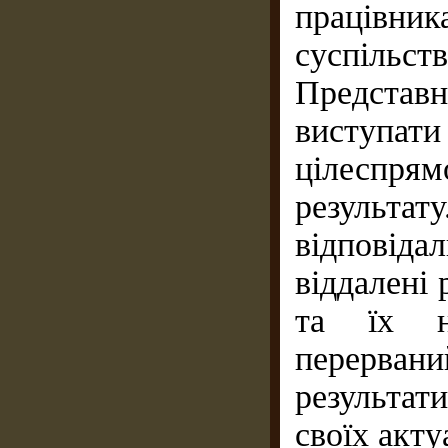
працівни
суспільст
Представ
виступа
цілеспрям
резуль
відповіда
віддалені 
та їх н
перерван
результат
своїх акт