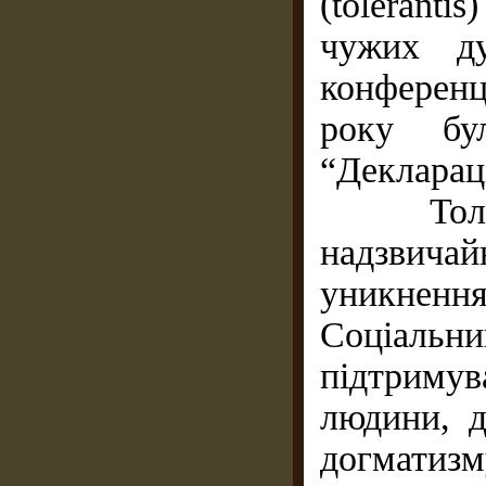
(tolerant
чужих ду
конферен
року бу
“Декларац
Толерант
надзвича
уникненн
Соціаль
підтримув
людини, д
догмати