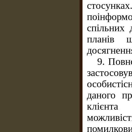
стосун
поінформо
спільних 
планів 
досягненн
9. Повнот
застосову
особисті
даного п
клієнта
можливіст
помилкових