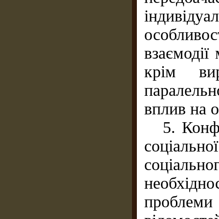
індиві
особливос
взаємодії
крім вир
паралельн
вплив на о
5. Конфі
соціальн
соціаль
необхідно
проблем