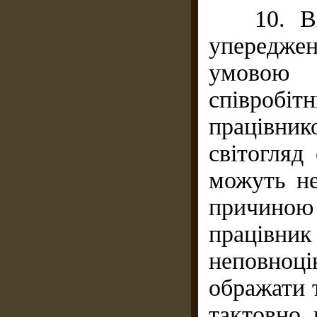
10. Відс
упереджен
умовою н
співроб
працівн
світогляд
можуть не
причино
працівн
неповноц
ображати 
тактовно 