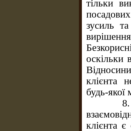
тільки ви
посадових
зусиль та
вирішен
Безкорисн
оскільки в
Відносин
клієнта 
будь-якої 
8. Чес
взаємовід
клієнта є