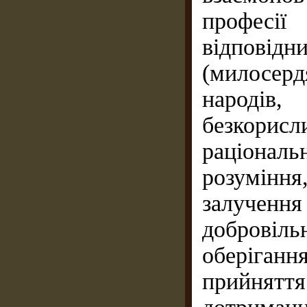
професі
відповід
(милосер
народів,
безкорисл
раціонал
розумінн
залученн
доброві
оберігання
прийнят