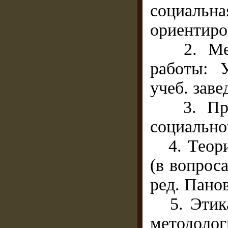
социал
ориентиро
2. Медве
работы: 
учеб. зав
3. Профе
социально
4. Теори
(в вопроса
ред. Панов
5. Этика
методоло