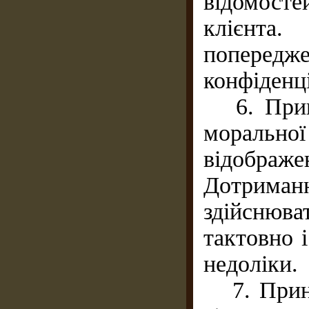
відомост
клієнта.
попередже
конфіденці
6. Принц
моральної
відображе
Дотриман
здійснюв
тактовно 
недоліки.
7. Принц