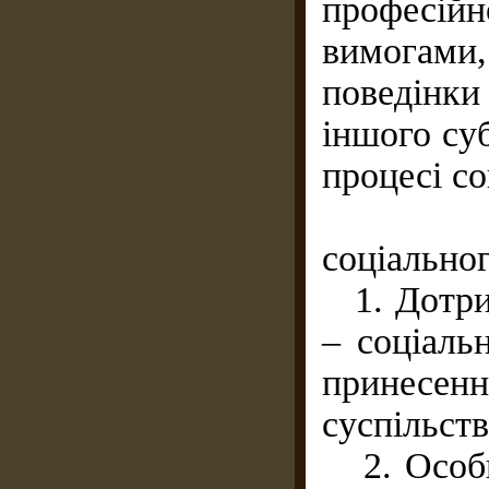
професійн
вимогами,
поведінк
іншого су
процесі со
Принци
соціальног
1. Дотрим
– соціаль
принесен
суспільств
2. Особис