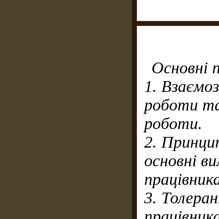
Основні 
1. Взаємоз
роботи та
роботи.
2. Принци
основні ви
працівника
3. Толеран
працівник