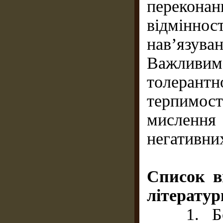
перекон
відмінно
нав’язува
Важливи
толерант
терпимост
мислення
негативни
Список в
літератур
1. Боча