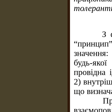
толерант
З філос
“принцип” 
значення:
будь-якої 
провідна 
2) внутрі
що визнач
Принцип
взаємопов