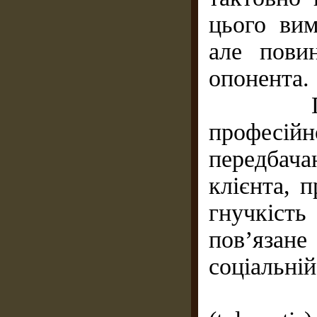
цього вим
але пови
опонента.
Принци
професійн
передбача
клієнта, 
гнучкість
пов’язане
соціальній
Толеран