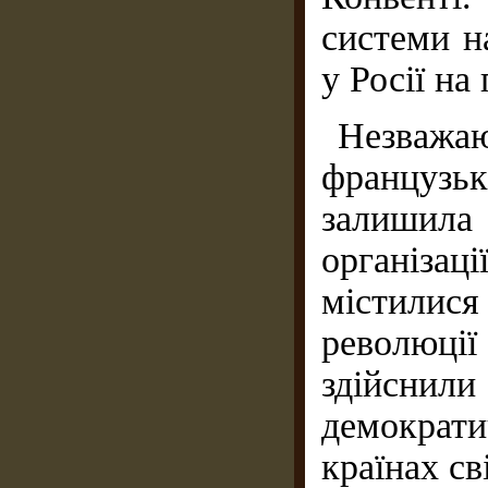
системи н
у Росії на
Незважа
французь
залишил
організа
містили
революції
здійснил
демократич
країнах св