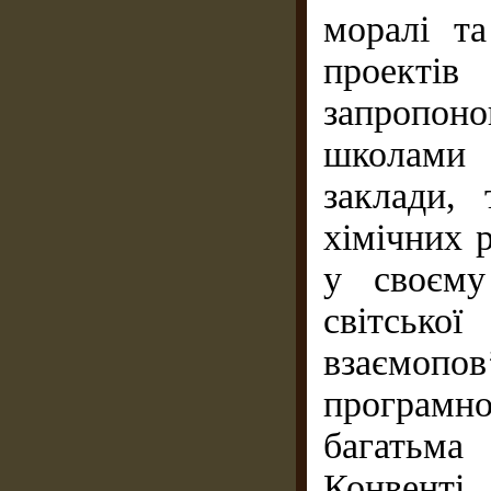
моралі та
проекті
запропоно
школами 
заклади,
хімічних 
у своєму
світсько
взаємоп
програмно
багатьма
Конвенті