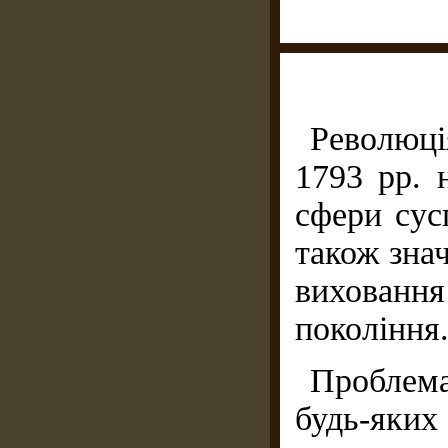
Революція
1793 рр. 
сфери сус
також зна
вихован
покоління
Проблема
будь-яких