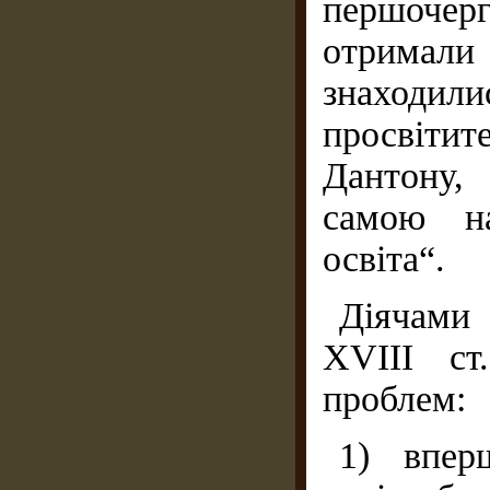
першочер
отримал
знаходил
просвіти
Дантону,
самою н
освіта“.
Діячами
XVIII ст
проблем:
1) впер