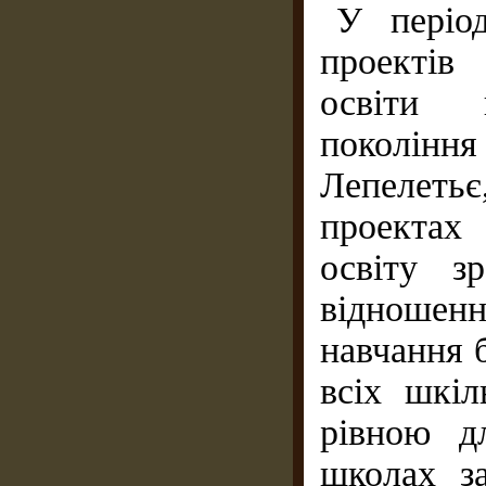
У періо
проектів
освіти 
покоління
Лепелетьє
проектах
освіту з
відноше
навчання 
всіх шкіл
рівною д
школах за