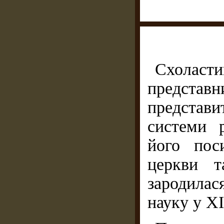
Схоласти
представн
представ
системи р
його пос
церкви т
зародилас
науку у XII