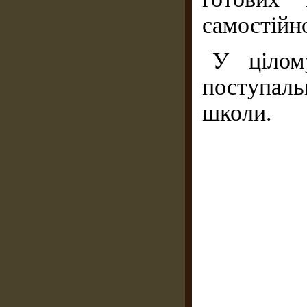
самостійн
У цілом
поступал
школи.