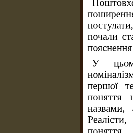
Поштов
поширення
постулати
почали ст
пояснення
У цьом
номіналі
першої те
поняття 
назвами, 
Реалісти,
поняття