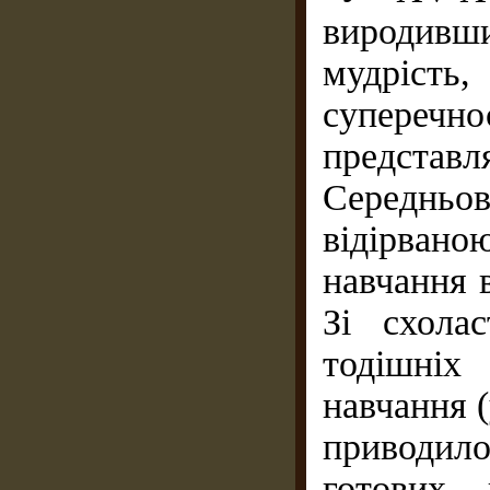
виродивш
мудрість
супереч
представл
Середньо
відірва
навчання 
Зі схола
тодішніх
навчання (
приводило
готових 