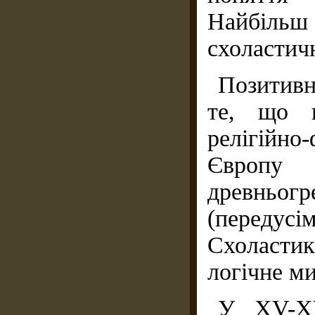
Найбіль
схоластич
Позитивн
те, що 
релігійно
Європ
древньог
(переду
Схоласти
логiчне м
У XV-XV