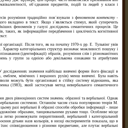
квівалентності, об´єднання предметів, подій та людей у класи і
цесів розуміння традиційно пов´язували з феноменом
контексту
-
ого вкладено в текст. Якщо з´являється стимул, який суперечить
ійкіших феноменів у галузі досліджень семантичних процесів. Це
в, таких, як інформаційне передбачення і циклічність когнітивної
екст.
рганізації. Після того, як на початку 1970-х pp. E. Тульвінг увів
і. Характер категоріальних структур визначає можливості пошуку і
знавання (ідентифікації) образів, розуміння слів і різноманітних
ачень у групи за однією або декількома ознаками та атрибутами
У дослідженнях значення найбільш вивчені форми його фіксації в
в, емблем, мімічних і виразних рухів) менш вивчені. Була навіть
оли можуть бути організовані в стійку систему відношень, яка
ренка (1983), який застосував метод невербального семантичного
ня двох рівноцінних систем значень: образної та вербальної. Однак
з вербальною системою. Останнім часом стала популярною теорія М.
 цьому разі вербальні й образні способи обробки інформації - лише
а художніми образами, танцювальними рухами тощо. Особливе місце
на легко розмежувати перцептивний, вербальний і категоріальний
оєння дітьми назв кольорів, в низці експериментів показала, що в
 їхнє співвідношення з різними предметами, але плутає вербальні