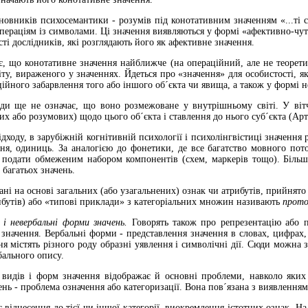
сновників психосемантики - розумів під конотативним значенням «...ті
ераціям із символами. Ці значення виявляються у формі «афективно-чут
ті дослідників, які розглядають його як афективне значення.
є, що конотативне значення найближче (на операційний, але не теорети
віту, вираженого у значеннях. Йдеться про «значення» для особистості, я
ційного забарвлення того або іншого об´єкта чи явища, а також у формі 
ди ще не означає, що воно розмежоване у внутрішньому світі. У вітчи
х або розумових) щодо цього об´єкта і ставлення до нього суб´єкта (Ар
дходу, в зарубіжній когнітивній психології і психолінгвістиці значення 
ння, одиниць. За аналогією до фонетики, де все багатство мовного п
а подати обмеженим набором компонентів (схем, маркерів тощо). Більш
 багатьох значень.
нані на основі загальних (або узагальнених) ознак чи атрибутів, прийнят
ибутів) або «типові приклади» з категоріальних множин називають
прот
і і невербальні форми значень.
Говорять також про репрезентацію або 
значення. Вербальні форми - представлення значення в словах, цифрах,
я містять різного роду образні уявлення і символічні дії. Сюди можна 
бального опису.
видів і форм значення відображає й основні проблеми, навколо яких 
ь - проблема означення або категоризації. Вона пов´язана з виявлення
с віднесення до тієї чи іншої категорії, виокремлення істотних ознак. 