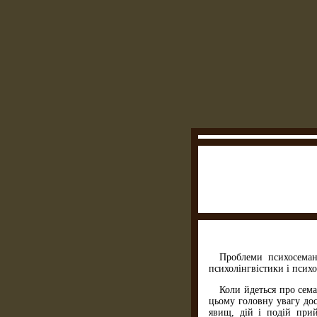
Проблеми психосемант
психолінгвістики і психо
Коли йдеться про сема
цьому головну увагу дос
явищ, дій і подій при