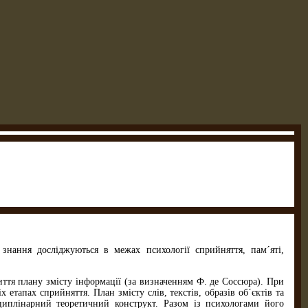
 знання досліджуються в межах психології сприйняття, пам´яті,
иття плану змісту інформації (за визначенням Ф. де Соссюра). При
етапах сприйняття. План змісту слів, текстів, образів об´єктів та
циплінарний теоретичний конструкт. Разом із психологами його