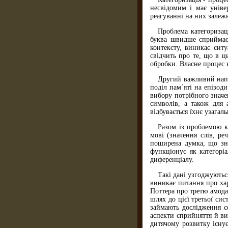
несвідомим і має уніве
реагуванні на них залежн
Проблема категоризац
буква швидше сприймаєт
контексту, виникає сит
свідчить про те, що в ц
обробки. Власне процес 
Другий важливий напря
поділ пам´яті на епізод
вибору потрібного значе
символів, а також для 
відбувається їхнє узагал
Разом із проблемою к
мові (значення слів, ре
поширена думка, що зна
функціонує як категорі
диференціалу.
Такі дані узгоджуютьс
виникає питання про хар
Поттера про третю амода
шлях до цієї третьої си
займають дослідження с
аспекти сприйняття й ви
дитячому розвитку існує