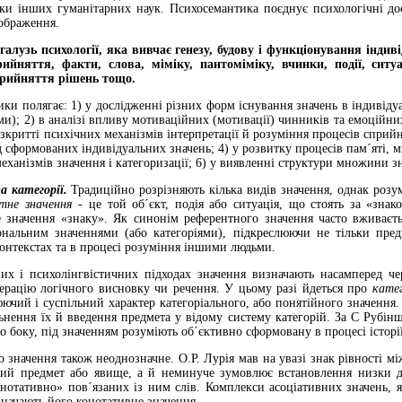
ки інших гуманітарних наук. Психосемантика поєднує психологічні до
ображення.
галузь психології, яка вивчає генезу, будову і функціонування інди
ийняття, факти, слова, міміку, пантоміміку, вчинки, події, ситу
прийняття рішень тощо.
ки полягає: 1) у дослідженні різних форм існування значень в індивідуа
рми); 2) в аналізі впливу мотиваційних (мотивації) чинників та емоційн
розкритті психічних механізмів інтерпретації й розуміння процесів сприйня
 сформованих індивідуальних значень; 4) у розвитку процесів пам´яті, 
механізмів значення і категоризації; 6) у виявленні структури множини зна
 категорії.
Традиційно розрізняють кілька видів значення, однак розу
тне значення
- це той об´єкт, подія або ситуація, що стоять за «зна
 значення «знаку». Як синонім референтного значення часто вживаєт
нальним значеннями (або категоріями), підкреслюючи не тільки пред
онтекстах та в процесі розуміння іншими людьми.
их і психолінгвістичних підходах значення визначають насамперед чер
перацію логічного висновку чи речення. У цьому разі йдеться про
кате
ючий і суспільний характер категоріального, або понятійного значення
льнення їх й введення предмета у відому систему категорій. За С Рубі
о боку, під значенням розуміють об´єктивно сформовану в процесі історії 
 значення також неоднозначне. О.Р. Лурія мав на увазі знак рівності м
ий предмет або явище, а й неминуче зумовлює встановлення низки дод
нотативно» пов´язаних із ним слів. Комплекси асоціативних значень, я
значають його конотативне значення.