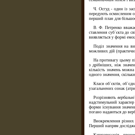
Ч. Осгуд - один із за
передують осмисленим оп
перший план для більшос
В. Ф. Петренко вважа
ставлення суб´єкта до с
виявляється у формі емо
Поділ значення на ви
можливих дій (практични
На противагу цьому пі
з дрібніших, ніж значе
кількість значень можн
одного значення, скільки
Класи об´єктів, об´єд
узагальнених ознак (атр
Розрізняють
вербальн
надстимульний характер 
форми існування значенн
погано надаються до вер
Виокремлення різних 
Перший напрям досліджен
Категоризація - проце