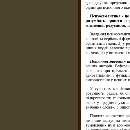
досліджують представни
одиницю психічного від
Психосемантика - це 
розуміють процеси спр
мислення, розуміння, 
Завдання психосеманти
знакові та вербальні фо
організації знань; 3) у 
інших людей залежно від
значень; 5) у виявленні 
Поняття значення та
різних авторів.
Референ
говорити про предметне
денотативним і функціо
використання у певних к
У сучасних когнітивн
розуміють, радше, як о
підкреслювати узагальню
ознак у предметі, узага
значення слова». З іншог
Поняття конотативного
не лише вказує на певн
зумовлених ним або «ко
семантичним полем
і ви