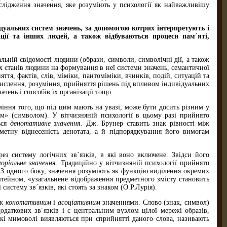
слідження значення, яке розуміють у психології як найважливішу
відуальних систем значень, за допомогою котрих інтерпретують і
ації та інших людей, а також відбуваються процеси пам´яті,
льній свідомості людини (образи, символи, символічні дії, а також
их станів людини на формування в неї системи значень, семантичної
ття, фактів, слів, міміки, пантоміміки, вчинків, подій, ситуацій та
мислення, розуміння, прийняття рішень під впливом індивідуальних
чень і способів їх організації тощо.
міння того, що під цим мають на увазі, може бути досить різним у
ком» (символом). У вітчизняній психології в цьому разі прийнято
ься
денотативне значення.
Дж. Брунер ставить знак рівності між
метну віднесеність денотата, а й підпорядкування його вимогам
ез систему логічних зв´язків, в які воно включене. Звідси його
горіальне значення.
Традиційно у вітчизняній психології прийнято
. З одного боку, значення розуміють як функцію виділення окремих
нштейном, «узагальнене відображення предметного змісту становить
систему зв´язків, які стоять за знаком (О.Р.Лурія).
іж
конотативним
і
асоціативним
значеннями. Слово (знак, символ)
аткових зв´язків і є центральним вузлом цілої мережі образів,
кі мимоволі виявляються при сприйнятті даного слова, називають