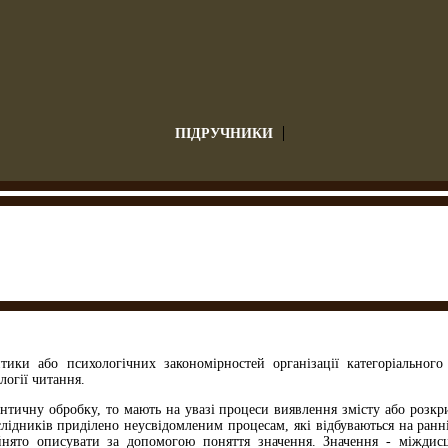
ПІДРУЧНИКИ
ики або психологічних закономірностей організації категоріального
логії читання.
нтичну обробку, то мають на увазі процеси виявлення змісту або розкр
лідників приділено неусвідомленим процесам, які відбуваються на ранніх 
йнято описувати за допомогою поняття значення. Значення - міждис