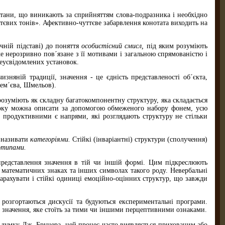
 стани, що виникають за сприйняттям слова-подразника і необхідно
тєвих тонів». Афективно-чуттєве забарвлення конотата виходить на
чній підставі) до поняття
особистісний смисл,
під яким розуміють
ке нерозривно пов´язане з її мотивами і загальною спрямованістю і
неусвідомлених установок.
зняній традиції, значення - це єдність представленості об´єкта,
тем´єва, Шмельов).
розуміють як складну багатокомпонентну структуру, яка складається
отоку можна описати за допомогою обмеженого набору фонем, усю
 продуктивними є напрями, які розглядають структуру не стільки
о називати
категоріями.
Стійкі (інваріантні) структури (сполучення)
отипами.
представлення значення в тій чи іншій формі. Цим підкреслюють
 математичних знаках та інших символах такого роду. Невербальні
зарахувати і стійкі одиниці емоційно-оцінних структур, що завжди
розгортаються дискусії та будуються експериментальні програми.
м значення, яке стоїть за тими чи іншими перцептивними ознаками.
На думку Дж. Брунера, цей процес часто виявляється прихованим або