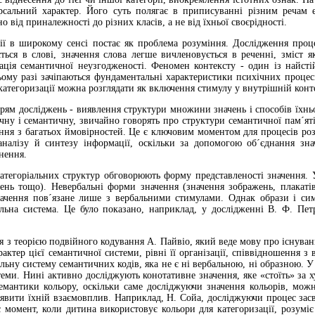
рсальний характер. Його суть полягає в приписуванні різним речам е
о від приналежності до різних класів, а не від їхньої своєрідності.
ії в широкому сенсі постає як проблема розуміння. Дослідження про
ься в слові, значення слова легше вичленовується в реченні, зміст як
уація семантичної неузгодженості. Феномен контексту - один із найст
ьому разі зачіпаються фундаментальні характеристики психічних процесі
категоризації можна розглядати як включення стимулу у внутрішній конт
м досліджень - виявлення структури множини значень і способів їхньої о
ичну і семантичну, звичайно говорять про структури семантичної пам´ят
ння з багатьох ймовірностей. Це є ключовим моментом для процесів розпі
аналізу й синтезу інформації, оскільки за допомогою об´єднання зн
ьнення.
атегоріальних структур обговорюють форму представленості значення. 
чень тощо). Невербальні форми значення (значення зображень, плакаті
чення пов´язане лише з вербальними стимулами. Однак образи і симв
альна система. Це було показано, наприклад, у дослідженні В. Ф. Пет
я з теорією подвійного кодування А. Пайвіо, який веде мову про існуван
актер цієї семантичної системи, рівні її організації, співвідношення 
льну систему семантичних кодів, яка не є ні вербальною, ні образною. У
стеми. Нині активно досліджують конотативне значення, яке «стоїть» з
емантики кольору, оскільки саме досліджуючи значення кольорів, мож
явити їхній взаємовплив. Наприклад, Н. Сойа, досліджуючи процес засв
 момент, коли дитина використовує кольори для категоризації, розуміє