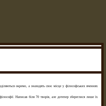
виділяються окремо, а знаходять своє місце у філософських вченнях
філософії. Написав біля 70 творів, але дотепер збереглися лише їх