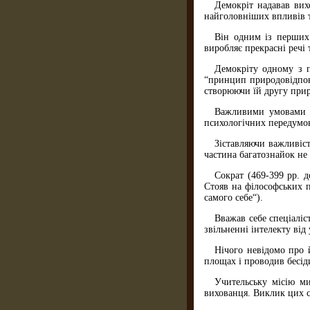
Демокрiт надавав вих
найголовніших впливів т
Він одним із перших 
виробляє прекрасні речі 
Демокрiту одному з п
“принцип природовiдпо­в
створюючи їй другу прир
Важливими умовами д
психологічних передумов
Зіставляючи важливіст
частина багатознайок не
Сократ (469-399 рр. д
Стояв на філософських п
самого себе“).
Вважав себе спеціаліс
звільненні інтелекту від
Нічого невідомо про 
площах і проводив бесід
Учительську місію ми
вихованця. Виклик цих с