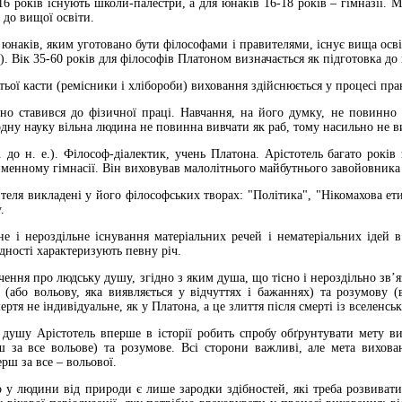
-16 років існують школи-палестри, а для юнаків 16-18 років – гімназії. 
 до вищої освіти.
юнаків, яким уготовано бути філософами і правителями, існує вища осві
). Вік 35-60 років для філософів Платоном визначається як підготовка до в
тьої касти (ремісники і хлібороби) виховання здійснюється у процесі пр
но ставився до фізичної праці. Навчання, на його думку, не повинно
 одну науку вільна людина не повинна вивчати як раб, тому насильно не ви
. до н. е.). Філософ-діалектик, учень Платона. Арiстотель багато рокі
менному гiмнасiї. Він виховував малолітнього майбутнього завойовника
ителя викладені у його філософських творах: "Політика", "Нiкомахова е
.
не i нероздільне існування матеріальних речей i нематеріальних ідей 
єдності характеризують певну річ.
чення про людську душу, згідно з яким душа, що тісно i нероздільно зв’я
 (або вольову, яка виявляється у відчуттях i бажаннях) та розумову (
ертя не індивідуальне, як у Платона, а це злиття після смерті із вселенс
 душу Арістотель вперше в історії робить спробу обґрунтувати мету в
ш за все вольове) та розумове. Всі сторони важливі, але мета вихов
ерш за все – вольової.
 у людини від природи є лише зародки здібностей, які треба розвивати