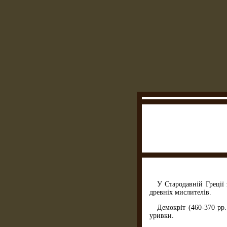
У Стародавній Греції 
древніх мислителів.
Демокрiт (460-370 рр.
уривки.