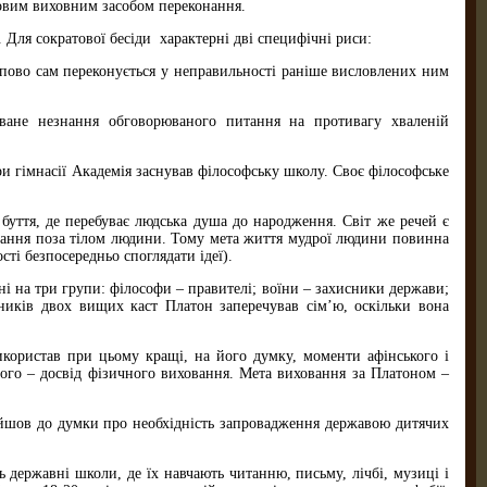
йовим виховним засобом переконання.
 Для сократової бесіди характерні дві специфічні риси:
тупово сам переконується у неправильності раніше висловлених ним
даване незнання обговорюваного питання на противагу хваленій
при гiмнасiї Академія заснував філософську школу. Своє філософське
 буття, де перебуває людська душа до народження. Світ же речей є
ування поза тілом людини. Тому мета життя мудрої людини повинна
сті безпосередньо споглядати ідеї).
ні на три групи: філософи – правителі; воїни – захисники держави;
вників двох вищих каст Платон заперечував сім’ю, оскільки вона
икористав при цьому кращі, на його думку, моменти афінського i
гого – досвід фізичного виховання. Мета виховання за Платоном –
рийшов до думки про необхідність запровадження державою дитячих
ь державні школи, де їх навчають читанню, письму, лічбі, музиці і