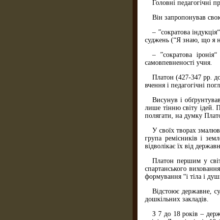
Головні педагогічні п
Він запропонував свою
– ”сократова індукція
суджень (“Я знаю, що я н
– ”сократова іронія
самовпевненості учня.
Платон (427-347 рр. д
вчення і педагогічні пог
Висунув i обґрунтував
лише тінню світу ідей. 
полягати, на думку Плато
У своїх творах змалюв
група ремісників i зем
відволікає їх від держав
Платон першим у світ
спартанського виховання
формування “i тіла i ду
Відстоює державне, с
дошкільних закладів.
З 7 до 18 років – дер