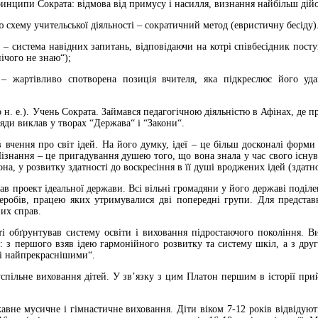
ринципи Сократа: відмова від примусу і насилля, визнання найбільш ді
 схему учительської діяльності – сократичний метод (евристичну бесіду).
“ – система навідних запитань, відповідаючи на котрі співбесідник пос
ічого не знаю“);
“ – жартівливо спотворена позиція вчителя, яка підкреслює його у
о н. е.). Учень Сократа. Займався педагогічною діяльністю в Афінах, де 
ляди виклав у творах “Держава“ i “Закони“.
 вчення про світ ідей. На його думку, ідеї – це більш досконалі форми
Пізнання – це пригадування душею того, що вона знала у час свого існ
на, у розвитку здатності до воскресіння в її душі вроджених ідей (здатно
ав проект ідеальної держави. Всі вільні громадяни у його державі поділе
леробів, працею яких утримувалися дві попередні групи. Для предста
них справ.
і обґрунтував систему освіти і виховання підростаючого покоління. В
: з першого взяв ідею гармонійного розвитку та систему шкіл, а з дру
ші найпрекраснішими“.
успільне виховання дітей. У зв’язку з цим Платон першим в історії п
жавне мусичне і гімнастичне виховання. Діти віком 7-12 років відвідуют