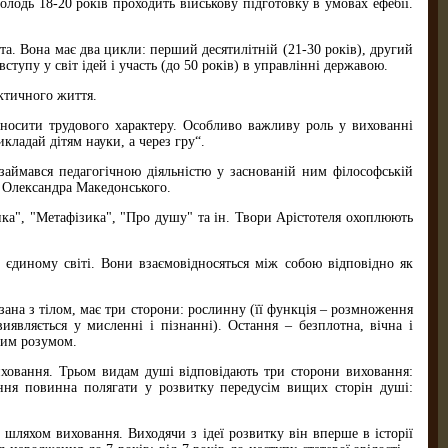
Молодь 18-20 років проходить військову підготовку в умовах ефебії.
та. Вона має два цикли: перший десятилітній (21-30 років), другий
ступу у світ ідей і участь (до 50 років) в управлінні державою.
актичного життя.
 носити трудового характеру. Особливо важливу роль у вихованні
кладай дітям науки, а через гру“.
в займався педагогічною діяльністю у заснованій ним філософській
 Олександра Македонського.
тика", "Метафізика", "Про душу" та ін. Твори Арістотеля охоплюють
в єдиному світі. Вони взаємовiдносяться між собою відповідно як
зана з тілом, має три сторони: рослинну (її функція – розмноження
виявляється у мисленні i пізнанні). Остання – безплотна, вічна i
ьким розумом.
иховання. Трьом видам душі відповідають три сторони виховання:
ання повинна полягати у розвитку передусім вищих сторін душі:
 шляхом виховання. Виходячи з ідеї розвитку він вперше в історії