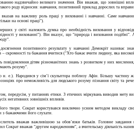
ованню надзвичайно великого значення. Він вважав, що зовнішні впли
акого роду відносив: навчання, позитивний приклад дорослих та вправи
вказав на важливу роль праці у вихованні i навчанні. Саме навчання
тільки на основі праці“).
ерших у світі належить думка про необхідність виховання у відповід
iдностi у вихованні“). Вiн вказує, що “природа i виховання подібні“.
оду“.
осягнення позитивного результату у навчанні Демокріт називає знан
 – скромності та бажання вчитися (“Хто бажає вчити людину, яка високої
ь повідомлення дітям різноманітних знань з розвитком у них мислення, 
 мають розуму“.
о н. е.). Народився у сім’ї скульптора поблизу Афін. Більшу частину ж
озиціях про неможливість для людського розуму пізнання світу та рече
том, передусім, у питаннях етики. З етичних міркувань виводив мету в
 усіх негативних зовнішніх впливів.
його твори. Сократ користувався виключно усним методом викладу сво
и з бажаючими його слухати.
слитель вважав важливішою за обов’язки батьків. Головне завдання 
ил Сократ вважав “другим народженням“, а вчительську діяльність нази