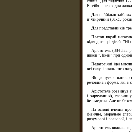
співів. Для підлітків 12
Ефебія – перехідна ланка
Для найбільш здібних 
п’ятирічний (31-35 років
Для представників тре
Платон вкрай негатив
відводить грі дітей. “Ні
Арiстотель (384-322 р
школі “Лiкей“ при одной
Педагогічні ідеї мисл
всі галузі знань того часу
Він допускає одночас
речовина i форма, які в 
Арістотель розвинув в
i харчування), тваринну
безсмертна. Але це безсм
На основі вчення про
фізичне, моральне (пер
розумової i вольової, i п
Арістотель вважав, що