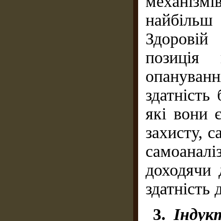
механізмів
найбільш
Здоровій
позиція 
опануванн
здатність
які вони 
захисту, с
самоанал
доходячи 
здатність 
3.
Індук