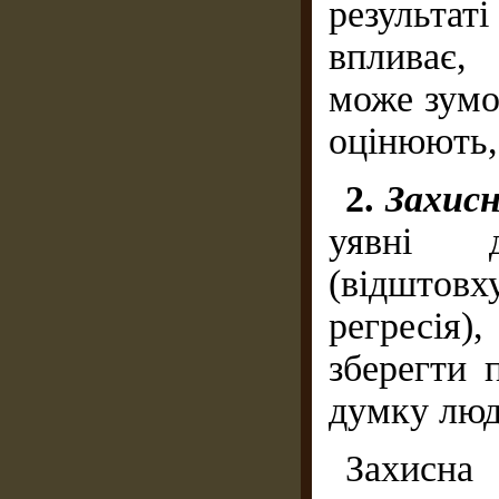
результаті
впливає,
може зумо
оцінюють, 
2.
Захисн
уявні д
(відштов
регресія
зберегти 
думку люд
Захисна