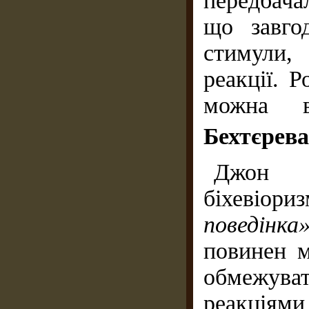
передбача
що завго
стимули,
реакції. 
можна в
Бехтєрева
Джон У
біхевіор
поведінка
повинен м
обмежува
реакціям