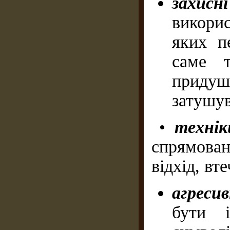
захис
викори
яких п
саме т
приду
затушув
•
технік
спрямован
відхід, вт
агресив
бути і