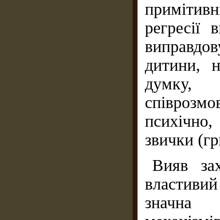
примітив
регресії
виправдов
дитини, 
думку, 
співрозм
психічно
звички (гр
Вияв за
властиви
значна 