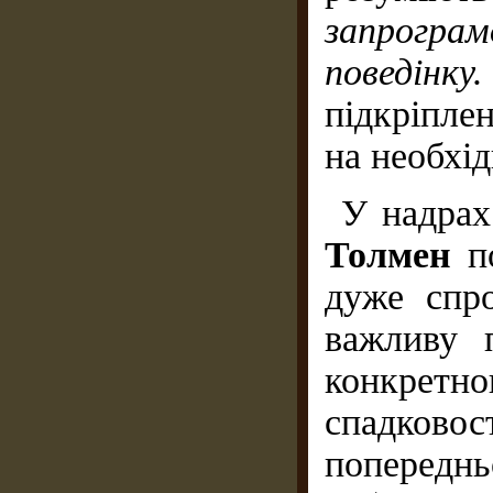
запрограм
поведін
підкріпле
на необхід
У надрах
Толмен
п
дуже спр
важливу 
конкретног
спадково
попереднь