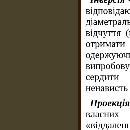
відповід
діаметрал
відчуття 
отримати
одержую
випробов
сердити 
ненависть 
Проекц
власних 
«віддален