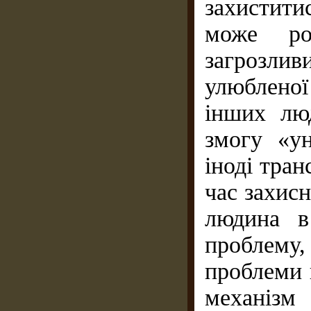
захиститис
може роз
загрозлив
улюбленої
інших лю
змогу «ун
іноді тра
час захис
людина в
проблему
проблеми 
механіз