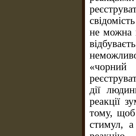
реєструва
свідоміст
не можна 
відбуваєт
неможли
«чорний 
реєструва
дії людин
реакції з
тому, щоб
стимул, а
реакцію.