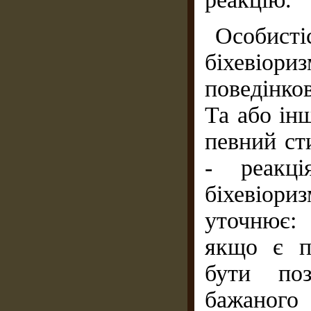
Особис
біхевіори
поведінков
Та або ін
певний ст
- реакц
біхевіор
уточнює:
якщо є п
бути поз
бажаног