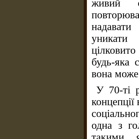
живий о
повторюв
надавати
уникати
цілковито
будь-яка с
вона може 
У 70-ті 
концепції 
соціально
одна з г
такими, 