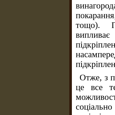
винагоро
покарання
тощо). П
виплива
підкріпле
насампе
підкріпле
Отже, з п
це все т
можливо
соціаль