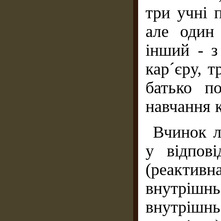
три учні 
але один
інший - з
кар´єру, т
батько п
навчання 
Вчинок л
у відпов
(реактивна
внутріш
внутрішн