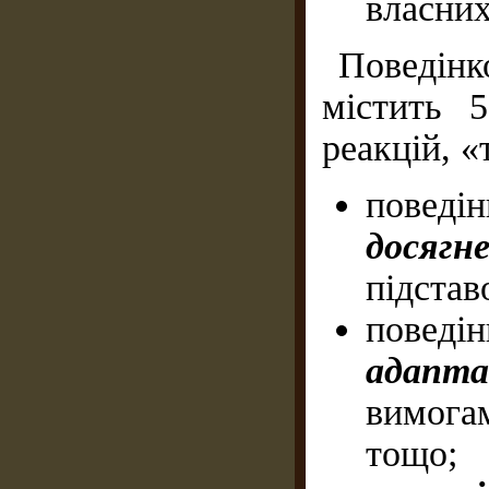
власних
Поведінк
містить 
реакцій, «
поведі
досяг
підстав
повед
адапт
вимога
тощо;