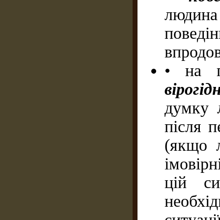
людина
поведі
впродо
• на 
вірогі
думку 
після п
(якщо 
імовірн
цій си
необхі
ситуаці