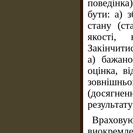
поведінк
бути: а) 
стану (ст
якості, 
Закінчити
а) бажано
оцінка, в
зовнішньо
(досягне
результату
Врахову
виокремлен