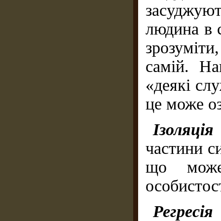
засуджуют
людина в с
зрозуміти
самій. Н
«деякі сл
це може о
Ізоляц
частини си
що може
особистос
Регресі