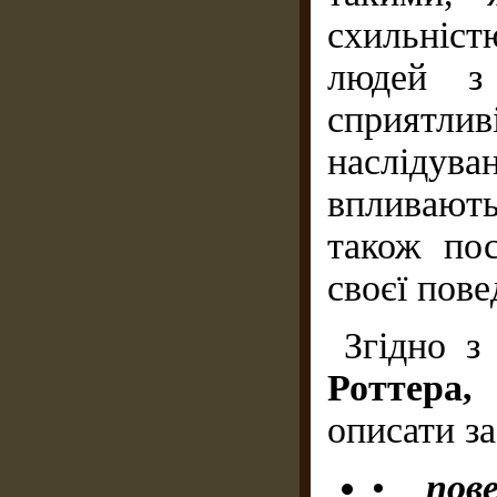
схильніс
людей з 
сприятлив
наслідув
впливають
також пос
своєї пове
Згідно з
Роттер
описати з
•
пов