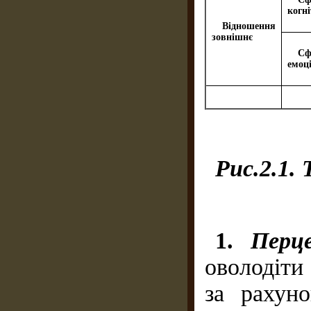
когн
Відношення
зовнішнє
Сф
емоц
Рис.2.1. 
1.
Перц
оволодіти
за рахуно