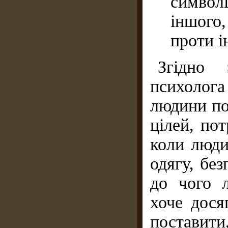
символі
іншого
проти і
Згідно 
психолога
людини по
цілей, пот
коли люди
одягу, без
до чого л
хоче дося
поставити