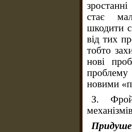
зростанні
стає мал
шкодити са
від тих пр
тобто зах
нові про
проблему 
новими «п
З. Фро
механізмів
Придуше