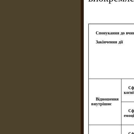
Спонукання до вчи
Закінчення дії
Сф
когн
Відношення
внутрішнє
Сф
емоц
Сф