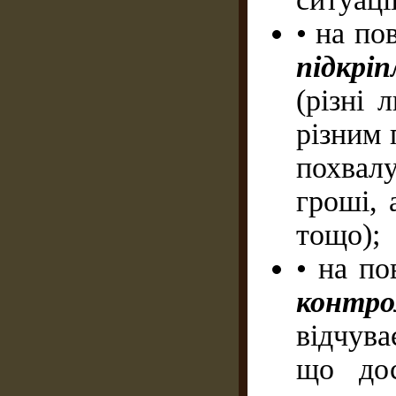
• на по
підкрі
(різні 
різним 
похвал
гроші, 
тощо);
• на по
контр
відчува
що дос