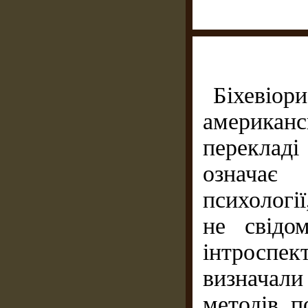
Біхев
америка
переклад
означа
психології
не свідо
інтроспе
визначал
методів, п