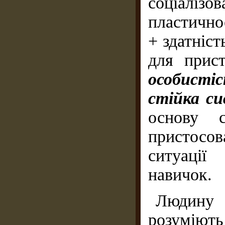
соціаліз
пластично
+ здатніс
для прис
особисті
стійка с
основу с
пристосов
ситуації
навичок.
Людину
розумі