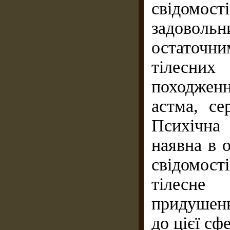
свідомо
задовол
остаточ
тілесни
походження
астма, се
Психічна
наявна в о
свідомос
тілесне
придушен
до цієї сф