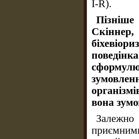
I-R).
Пізніше 
Скінне
біхевіо
поведінк
сформул
зумовл
організмі
вона зумо
Залежно
приємним