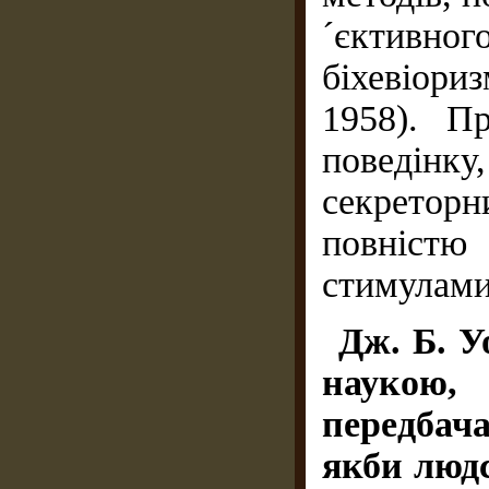
´єктивно
біхевіор
1958). П
поведінк
секретор
повніст
стимулами
Дж. Б. У
наукою,
передбач
якби людс