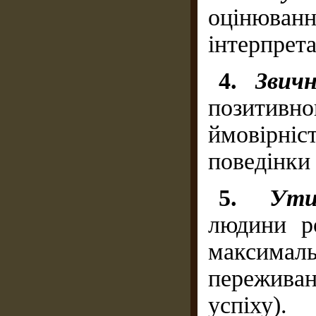
оцінюван
інтерпрета
4.
Звич
позитивно
ймовірніс
поведінки 
5.
Ути
людини р
максимал
пережива
успіху).