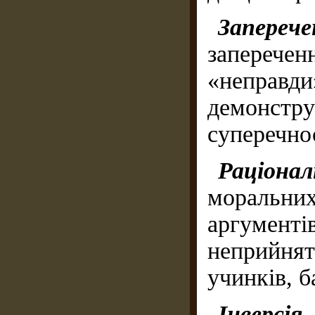
Запере
запереч
«неправди
демонстру
суперечнос
Раціона
моральн
аргумент
неприйня
учинків, б
Інверсія