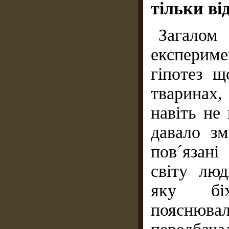
тільки ві
Загало
експерим
гіпотез щ
тваринах
навіть не
давало зм
пов´язан
світу люд
яку біх
пояснюв