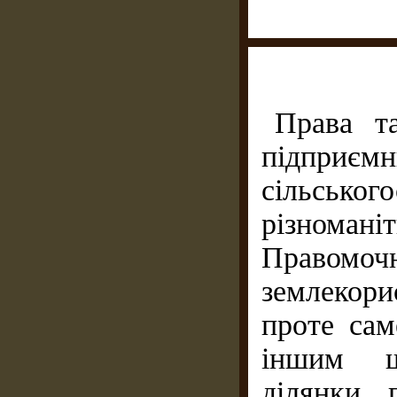
Права та
підприємн
сільськог
різноманіт
Правомо
землекори
проте сам
іншим ш
ділянки, 