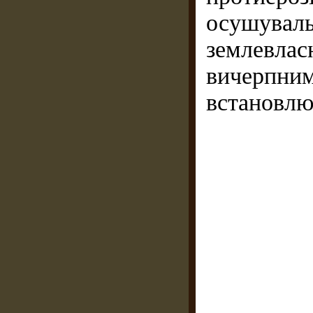
осушуваль
землевлас
вичерпни
встановлю