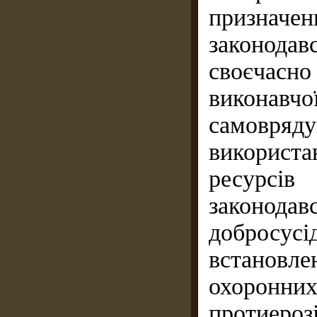
признач
законода
своєчасн
виконавч
самовря
використ
ресурсі
законода
добросусі
встановл
охоронних
протиероз