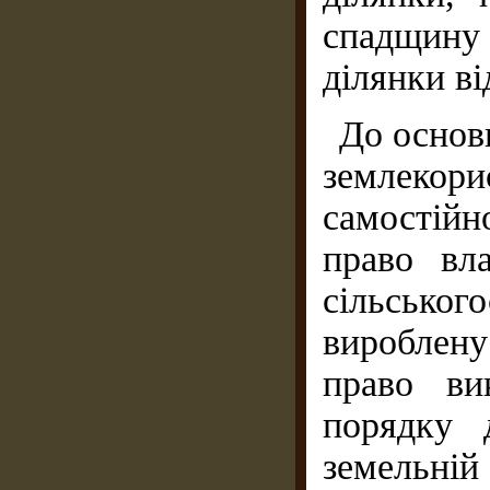
спадщину
ділянки ві
До основн
землекор
самостій
право вл
сільськог
вироблену
право ви
порядку 
земельній