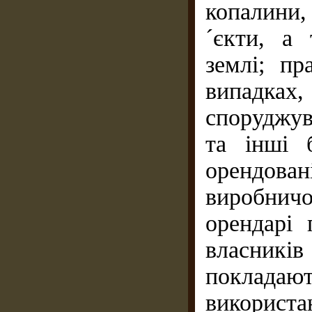
копалини, 
´єкти, а 
землі; пр
випадках
споруджув
та інші 
орендован
виробнич
орендарі
власник
покладаю
викорис