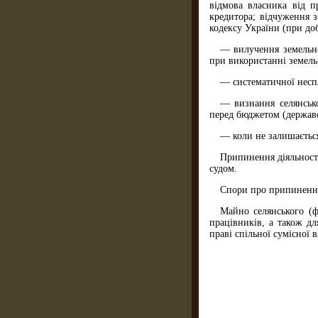
відмова власника від п
кредитора; відчуження з
кодексу України (при до
— вилучення земельно
при використанні земель
— систематичної неспл
— визнання селянсько
перед бюджетом (держав
— коли не залишається
Припинення діяльності
судом.
Спори про припинення 
Майно селянського (ф
працівників, а також д
праві спільної сумісної 