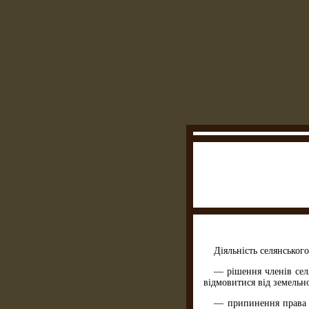
Діяльність селянськог
— рішення членів сел
відмовитися від земельн
— припинення права в