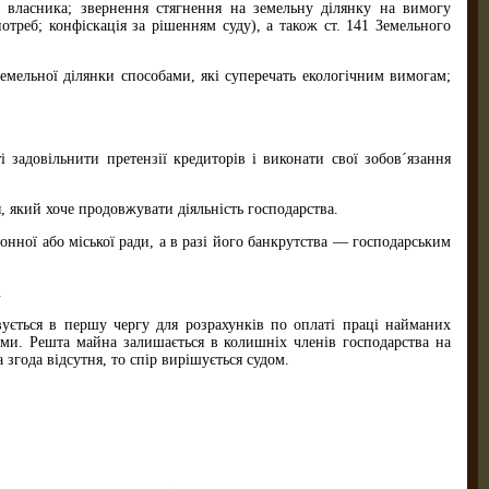
м власника; звернення стягнення на земельну ділянку на вимогу
отреб; конфіскація за рішенням суду), а також ст. 141 Земельного
емельної ділянки способами, які суперечать екологічним вимогам;
 задовільнити претензії кредиторів і виконати свої зобов´язання
, який хоче продовжувати діяльність господарства.
онної або міської ради, а в разі його банкрутства — господарським
.
вується в першу чергу для розрахунків по оплаті праці найманих
ами. Решта майна залишається в колишніх членів господарства на
 згода відсутня, то спір вирішується судом.