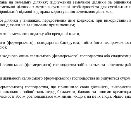
рава на земельну ділянку; відчуження земельної ділянки за рішення
емельної ділянки з мотивів суспільної необхідності та для суспільних п
бровільній відмові від права користування земельною ділянкою;
ї ділянки у випадках, передбачених цим кодексом; при використанні з
ної ділянки не за цільовим призначенням;
ати земельного податку або орендної плати;
го (фермерського) господарства банкрутом, тобто його неспроможності
ою);
 жодного члена селянського (фермерського) господарства або спадкоємця
 селянського (фермерського) господарства здійснюється за рішенням рай
діяльності селянського (фермерського) господарства вирішуються судом
ермерського) господарства, що припинило свою діяльність, використо
ля виконання зобов´язань перед бюджетом, банком та іншими кредитор
власності або ж розподіляється між ними, якщо є на це їх згода. Якщо така