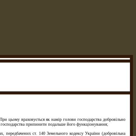
При цьому враховується як намір голови господарства добровільно
нів господарства припинити подальше його функціонування;
, передбачених ст. 140 Земельного кодексу України (добровільна