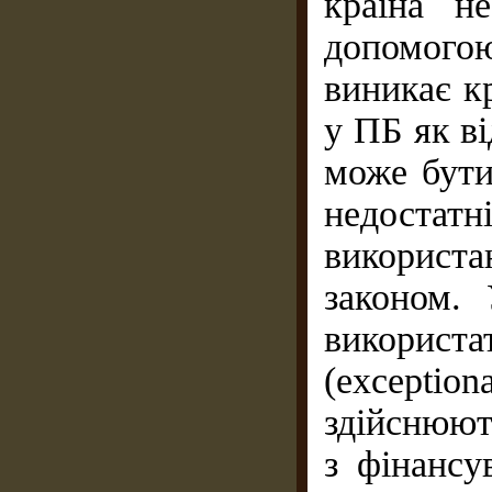
країна н
допомого
виникає к
у ПБ як ві
може бути
недостатн
використа
законом.
викорис
(exceptio
здійснюют
з фінансу