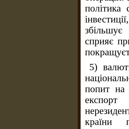
політика 
інвестиц
збільшує
сприяє пр
покращуєт
5) валю
національ
попит на
експорт
нерезиде
країни 