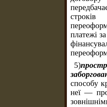
передбач
строкі
переофор
платежі за
фінансув
переоформ
5)
прос
заборгов
способу к
неї — про
зовнішні