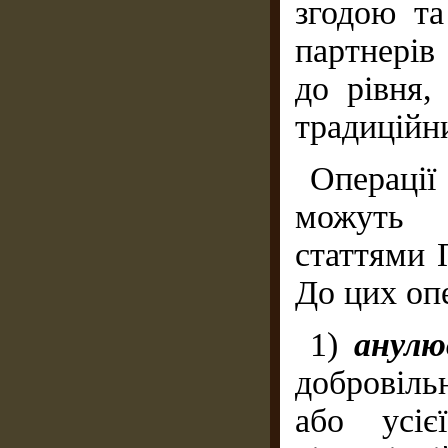
згодою та
партнерів
до рівня,
традиційн
Операці
можуть 
статтями 
До цих опе
1)
анулю
добровіль
або усіє