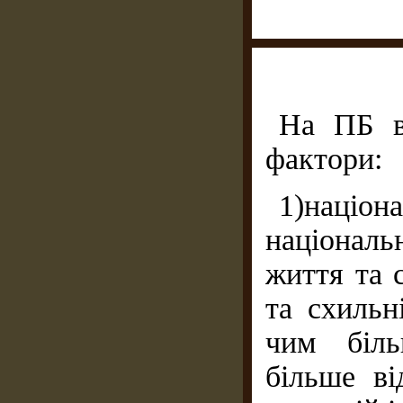
На ПБ вп
фактори:
1)наці
націонал
життя та 
та схильн
чим біль
більше ві