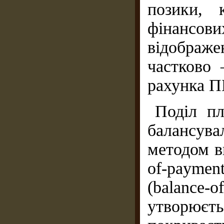
позики, 
фінансови
відображе
частково 
рахунка П
Поділ пл
балансува
методом в
of-paymen
(balance-
утворюєт