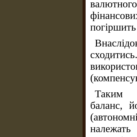
валютног
фінансов
погіршить
Внаслідо
сходитись
використо
(компенсую
Таким 
баланс, й
(автономн
належать