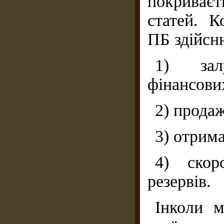
покриваєт
статей. К
ПБ здійсн
1) зал
фінансових
2) продаж
3) отрима
4) скор
резервів.
Інколи м