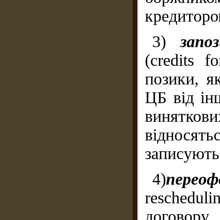
кредиторо
3)
запо
(credits 
позики, я
ЦБ від ін
винятков
відносять
записують
4)
перео
reschedu
договору 