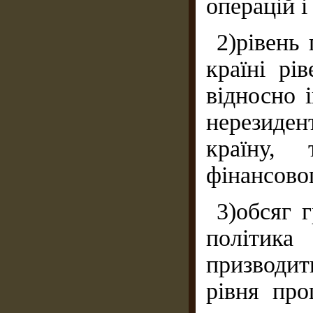
операцій і
2)рівень
країні рі
відносно 
нерезиден
країну,
фінансово
3)обсяг 
політика
призводит
рівня пр