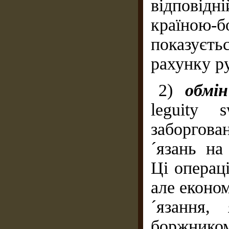
відповідн
країною-
показуєт
рахунку ру
2)
обмі
leguity 
заборгов
´язань на
Ці операц
але економ
´язання,
боржнико