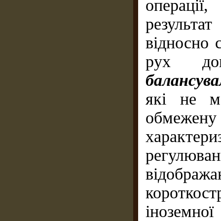
операції
результа
відносно 
рух дов
балансув
які не м
обмежен
характе
регулюван
відобража
короткос
іноземно