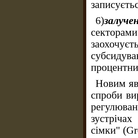
записуєтьс
6)
залуч
секторами
заохочуєт
субсиду
процентни
Новим яв
спроби ви
регулюва
зустрічах
сімки" (Gr