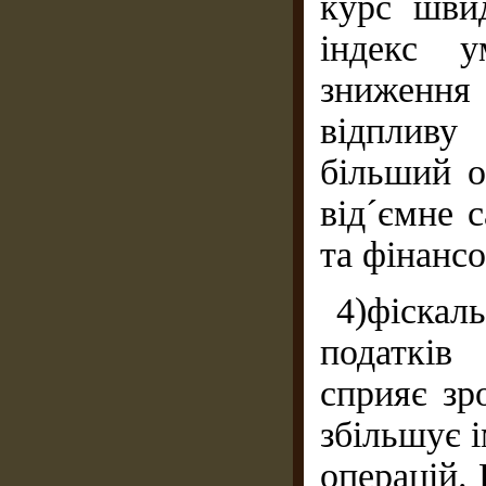
курс швид
індекс у
зниження 
відпливу
більший о
від´ємне 
та фінансо
4)фіскал
податків
сприяє зр
збільшує 
операцій.