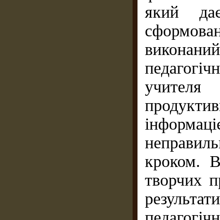
який да
сформовано
виконан
педагогі
учителя
продукт
інформац
неправил
кроком. 
творчих п
результ
педагогіч