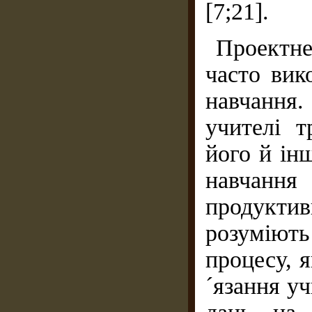
[7;21].
Проектне
часто вик
навчання.
учителі т
його й ін
навчанн
продукт
розуміють
процесу, я
´язання у