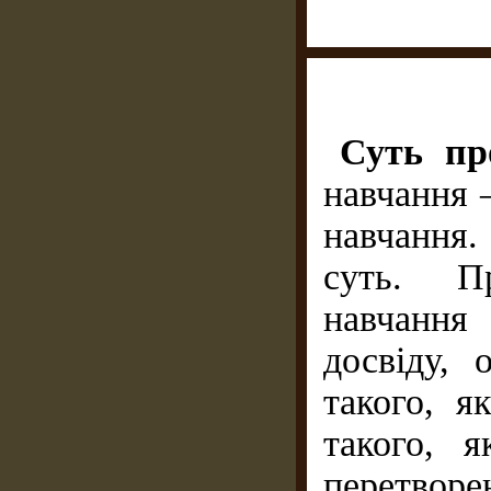
Суть пр
навчання 
навчання.
суть. Пр
навчання
досвіду, 
такого, я
такого, 
перетвор