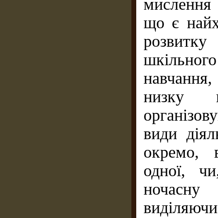
мислення
що є найх
розвитк
шкільного
навчання,
низку в
організов
види діял
окремо, 
одної, ч
ночасну
виділяючи