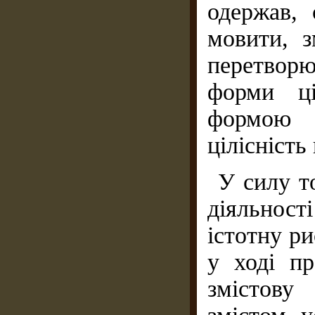
одержав, 
мовити, з
перетворює
форми ці
формою т
цілісність
У силу то
діяльності
істотну ри
у ході пр
змістову