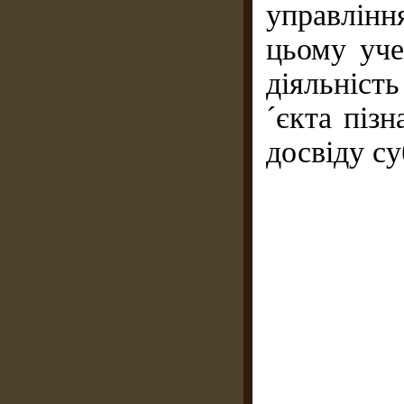
управлінн
цьому уче
діяльніст
´єкта пізн
досвіду су