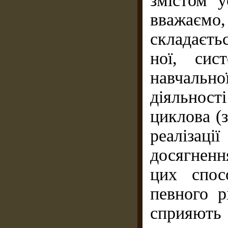
змістом у
вважаємо,
складаєтьс
ної, сис
навчальн
діяльнос
циклова (з
реалізац
досягнен­н
цих спос
певного р
сприяють 