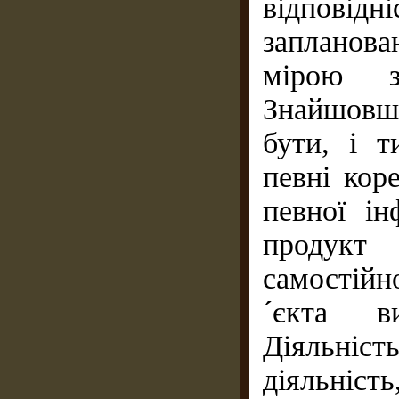
відповід
запланова
мірою за
Знайшов­
бути, і т
певні кор
певної ін
продукт
самостійн
´єкта в
Діяльність
діяльніст