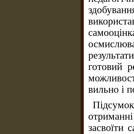
здобува
використ
самооці
осмислюв
результат
готовий ре
можливост
вильно і п
Підсумок
отриманні
засвоїти 