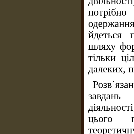
діяльнос
потрібн
одержанн
йдеться 
шляху фор
тільки ці
далеких, 
Розв´яза
завдань 
діяльності
цього п
теоретичн