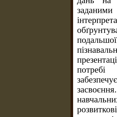
дань на 
заданим
інтерпрет
обґрунтув
подальш
пізнаваль
презентац
по­треб
забезпечує
засвоєння
навчальни
розвитко