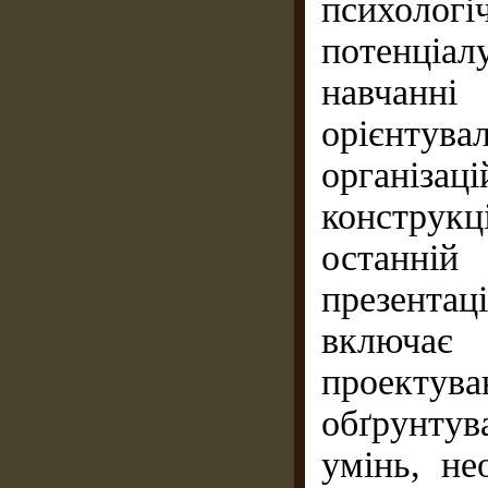
психоло­г
потенціа
навчанн
орієнтува
організац
конструк
останн
презента
включа
проекту
обґрунтув
умінь, не