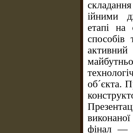
складання
ійними д
етапі на 
способів 
активний
майбут
технологі
об´єкта. 
конструкт
Презента
виконаної 
фінал — п