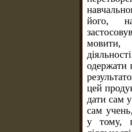
навчально
його, н
застосовув
мови­ти
діяльност
одержати 
результат
цей проду
дати сам 
сам учень
у тому, 