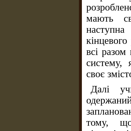
розроблен
мають св
наступна
кінцевого 
всі разом 
си­стему,
своє зміст
Далі уч
одержан
запланов
тому, щ