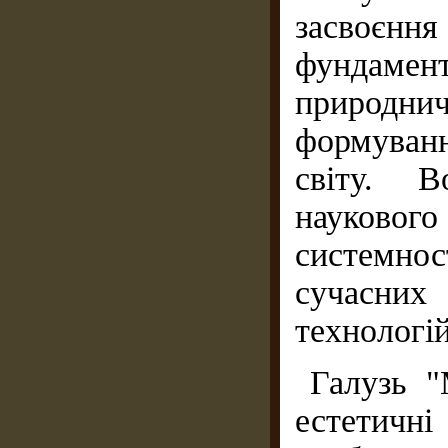
засвоєння
фундамент
природн
формуван
світу. 
науково
системн
сучасних
технологій
Галузь "
естетич