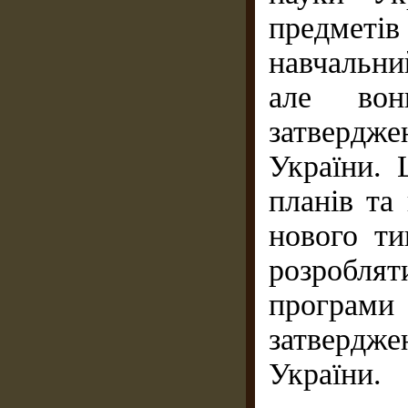
предметі
навчаль­н
але вон
затвердже
України. 
планів та
нового ти
розроблят
програми
затвердже
України.