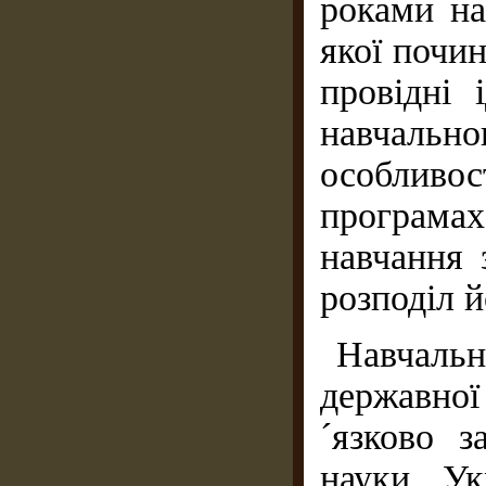
роками на
якої почи
провідні 
навчаль
особливос
програмах
на­вчання
розподіл й
Навчал
державної
´язково з
науки Ук