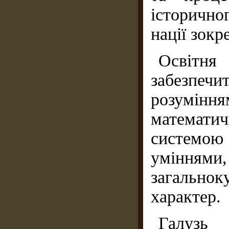
історичног
нації зокр
Освітн
забезпе
розумі
математич
системою
умінням
загально
характер.
Галузь 