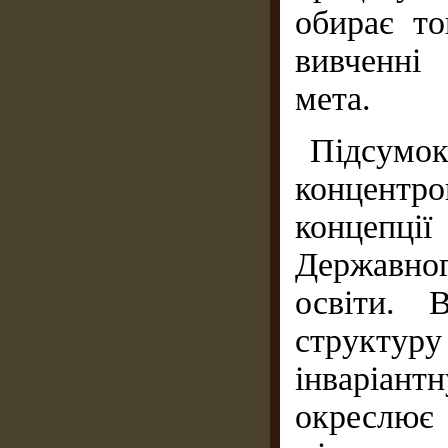
обирає то
вивченні
мета.
Підсумок
концентр
концепції
Державног
освіти. 
структуру
інваріан
окреслює 