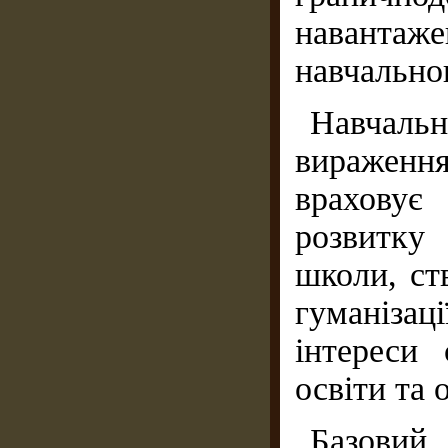
навантаже
навчальног
Навчаль
вираження
врахову
розвитку
школи, ст
гуманізаці
інтереси 
освіти та 
Базовий