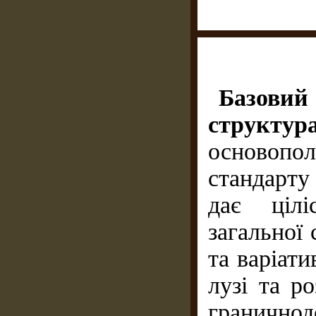
Базов
структур
основопо
стандарту
дає цілі
загальної 
та варіати
лузі та р
гранич