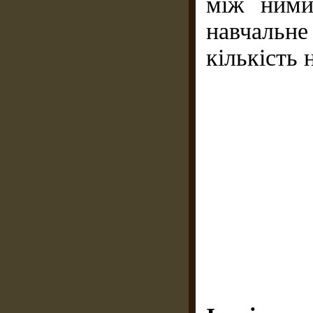
між ними
навчальне
кількість 