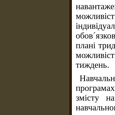
навантаже
можливіс
індивідуа
обов´язко
плані три
можливіс
тиждень.
Навчал
програмах
змісту н
навчальн