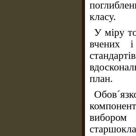
поглибле
класу.
У міру т
вчених і
стандарті
вдоскона
план.
Обов´язк
компонен
вибором
старшокла