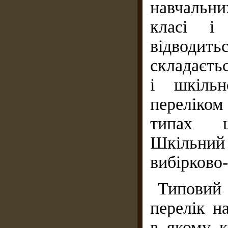
навчальних
класі і
відводитьс
складаєть
і шкільн
переліком 
типах ш
Шкільни
вибірково
Типовий
перелік на
в якому к