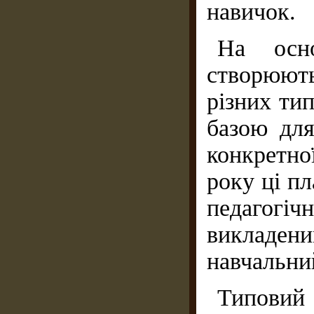
навичок.
На осн
створюють
різних тип
базою для
конкретно
року ці п
педагогіч
викладе
навчальний
Типовий