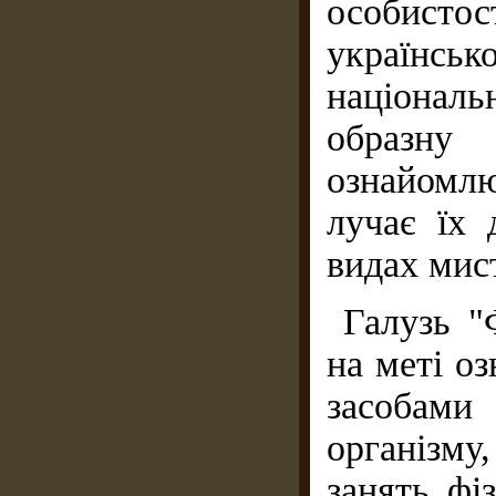
особистост
українс
національ
образну 
ознайомлю
лучає їх 
видах мис
Галузь "
на меті о
засобами
організму
занять фі