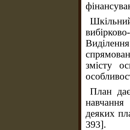
фінансува
Шкільн
вибірков
Виділен
спрямова
змісту о
особливост
План дає
навчання 
деяких пл
393].