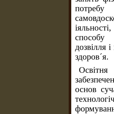
потреб
самовдос
іяльност
способу 
дозвілля і
здоров´я.
Освітня 
забезпеч
основ суч
технологі
формуван