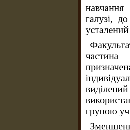
навчання
галузі, д
усталений і
Факульта
частина 
признач
індивідуа
виділени
використа
групою учн
Зменше