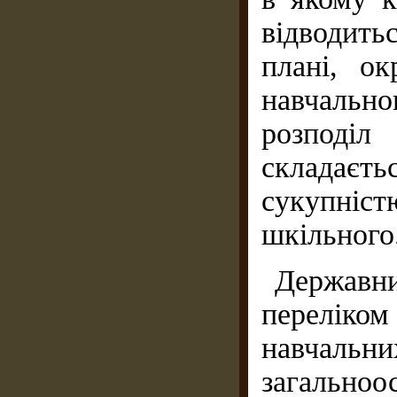
відводить
плані, ок
навчально
розподіл
складаєт
сукупніст
шкільного
Державни
переліко
навчаль
загальноо