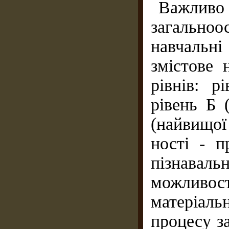
Важлив
загальноо
навчальн
змістове 
рівнів: р
рівень Б (
(найвищої
ності - п
пізнавал
можливо
матеріал
процесу з