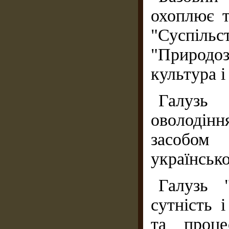
охоплює та
"Суспіль
"Природоз
культура і
Галузь
оволодін
засобом
українсько
Галузь "
сутність 
та проце