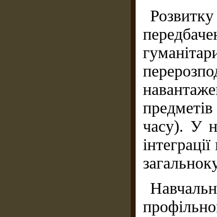
Розвитк
передб
гуманіта
перерозп
навантаж
предметі
часу). У 
інтеграції
загальнок
Навчальн
профільног