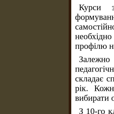
Курси 
формуванн
самостійно
необхідн
профілю н
Залежно 
педагогі
складає с
рік. Кож
вибирати о
З 10-го 