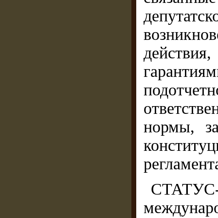
депут
возникно
действи
гарантия
подотчет
ответств
нормы, з
конститу
регламента
СТАТУС-
междунаро