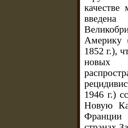
качестве 
введен
Великобр
Америку 
1852 г.), 
новых
распростр
рецидиви
1946 г.) 
Новую Ка
Франции 
странах З