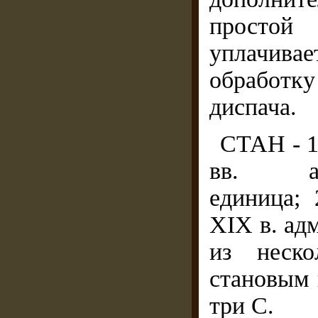
простой 
уплачива
обработк
диспача.
СТАН - 1
вв. адми
единица; 
XIX в. ад
из неско
становым 
три С.