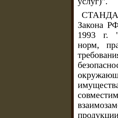
услуг)".
СТАНДА
Закона РФ
1993 г. 
норм, пр
требова
безопасно
окружающ
имущества
совме
взаимоза
продукции