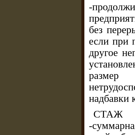
-продолж
предприят
без перер
если при 
другое не
установле
размер
нетрудо
надбавки 
СТАЖ 
-суммарна