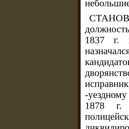
небольшие
СТАНОВ
должность
1837 г. 
назначалс
кандидат
дворянс
исправни
-уездном
1878 г.
полицей
ликвидиров