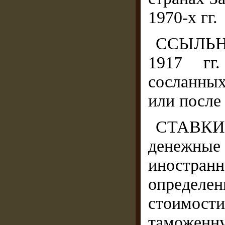
1970-х гг.
ССЫЛЬНО
1917 гг.
сосланных
или после
СТАВК
денежны
иностран
определе
стоимост
таможенн