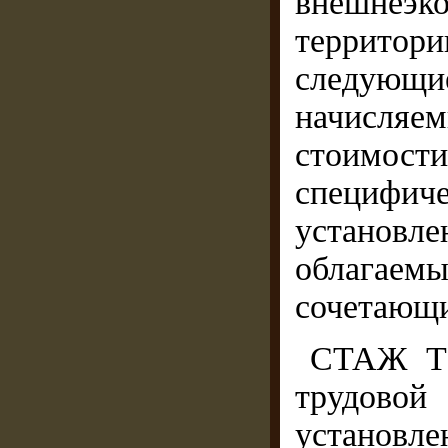
внешнеэк
террито
следующи
начисляе
стоимо
специф
установ
облагаем
сочетающи
СТАЖ ТР
трудовой
установл