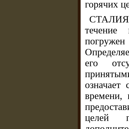
горячих ц
СТАЛИЯ 
течение 
погружен 
Определя
его отс
принятым
означает 
времени, 
предоста
целей 
дополнит