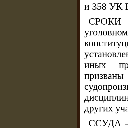
и 358 УК 
СРОКИ
уголовно
констит
установл
иных про
призван
судопр
дисципли
других уч
ССУДА - 