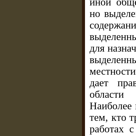
иной обще
но выделе
содержанию
выделенны
для назнач
выделенн
местности
дает пра
области
Наиболее 
тем, кто 
работах 