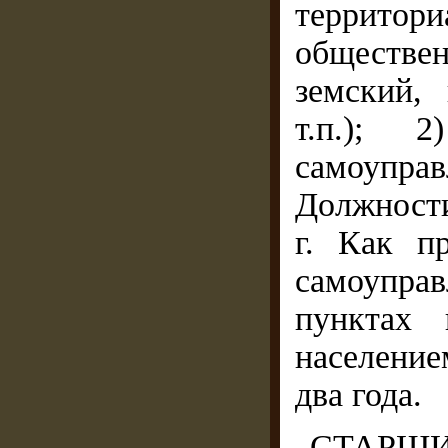
террит
обществе
земский,
т.п.); 
самоупра
Должности
г. Как п
самоупра
пунктах 
населени
два года.
СТАРШИН