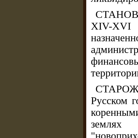
СТАНОВЩ
XIV-XV
назначен
администр
финансо
территори
СТАРОЖИ
Русском г
коренным
землях
"новопр