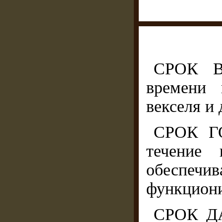
СРОК В
времени 
векселя и 
СРОК ГО
течение 
обесп
функциони
СРОК ДА