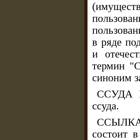
(имуществ
пользован
пользован
в ряде по
и отечес
термин "С
синоним з
ССУДА 
ссуда.
ССЫЛКА 
состоит в