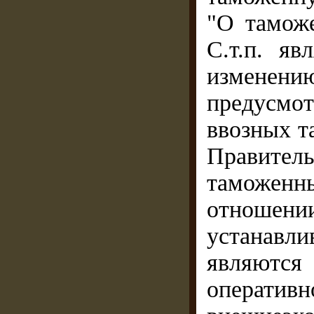
"О таможе
С.т.п. я
изменени
предусмо
ввозных 
Правител
таможенны
отношени
устанавл
являют
операт