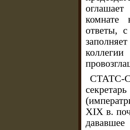
оглашает
комнате 
ответы, с
заполняе
коллеги
провозгла
СТАТС-С
секрета
(императр
XIX в. по
дававше