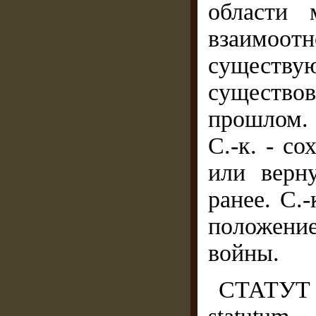
области 
взаимо
существ
существо
прошлом.
С.-к. - с
или верн
ранее. С.-
положени
войны.
СТАТУТ 