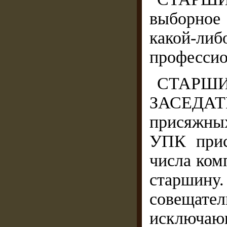
выборное
какой-л
профессио
СТА
ЗАСЕДАТЕ
присяжных
УПК прис
числа ком
старшин
совещат
исключаю