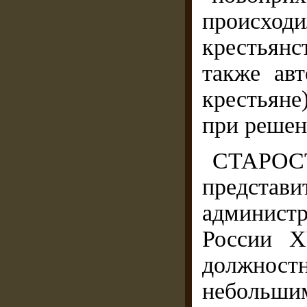
происхо
крестьянс
также авт
крестьяне
при решен
СТАРОС
предста
админист
России X
должнос
неболь