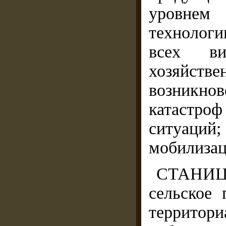
уровнем
технологи
всех ви
хозяйств
возникно
катастр
ситуаци
мобилизац
СТАНИЦА
сельское 
территор