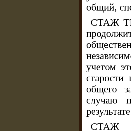
общий, сп
СТАЖ Т
продолж
обществ
независи
учетом эт
старости 
общего з
случаю п
результате
СТАЖ 