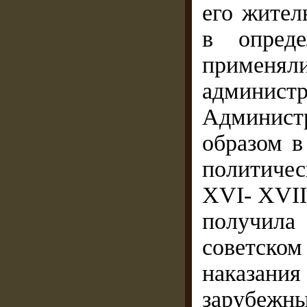
его жител
в опреде
приме
админи
Админис
образом в
политичес
XVI- XVII
получил
советско
наказани
зарубежны