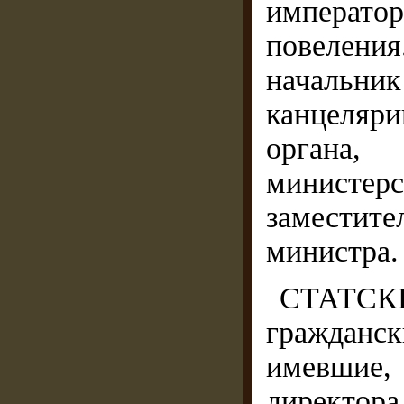
императо
повеления
начальни
канцеляри
органа, 
министе
заместит
министра.
СТАТСК
гражданс
имевшие
директо