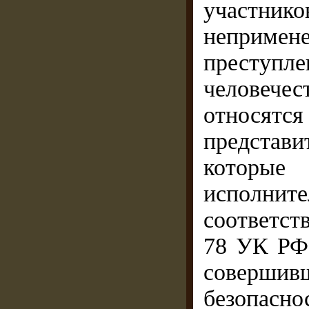
участник
непримен
преступл
человечес
относят
представи
которы
исполн
соответст
78 УК РФ 
совершив
безопаснос