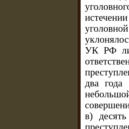
уголовно
истечении
уголовно
уклонялос
УК РФ ли
ответстве
преступле
два года
небольшо
совершени
в) десят
преступл