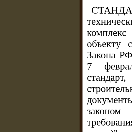
СТАНДАРТ
техничес
комплекс
объекту 
Закона РФ
7 феврал
стандарт
строител
документ
законом 
требован