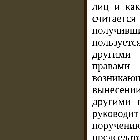
лиц и как
считает
получивш
пользуетс
другими
правами
возникаю
вынесени
другими 
руководи
поруч
председа