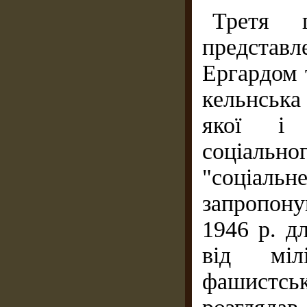
Третя г
представ
Ергардом 
кельнська
якої і 
соціально
"соціал
запропону
1946 р. д
від мілі
фашистс