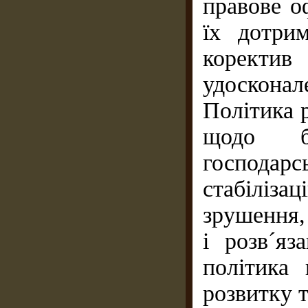
правове о
їх дотри
коректив
удоскона
Політика 
щодо бе
господарс
стабіліз
зрушення,
і розв´яз
політика
розвитку т