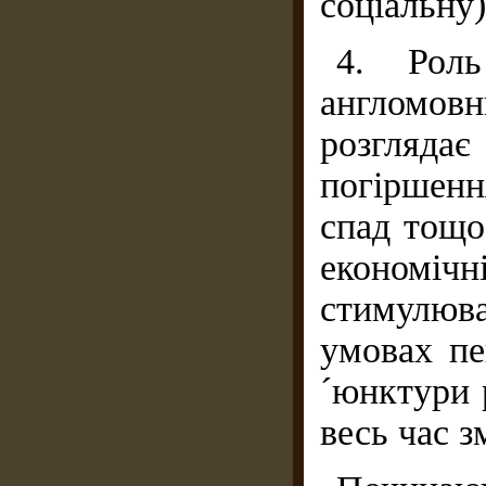
соціальну)
4. Роль
англомов
розглядає
погіршенн
спад тощо
економічн
стимулюв
умовах пе
´юнктури р
весь час 