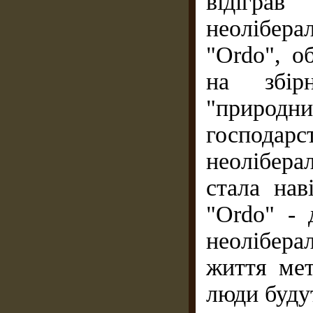
відігра
неолібер
"Ordo", о
на збір
"природн
господарс
неолібера
стала нав
"Ordo" - 
неолібера
життя мет
люди буду