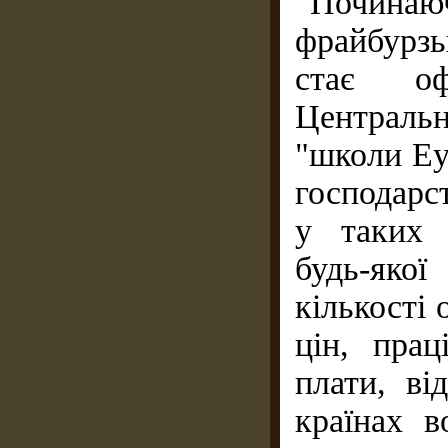
Починаю
фрайбурз
стає оф
Централь
"школи Еу
господарст
у таких 
будь-яко
кількості 
цін, прац
плати, ві
країнах в