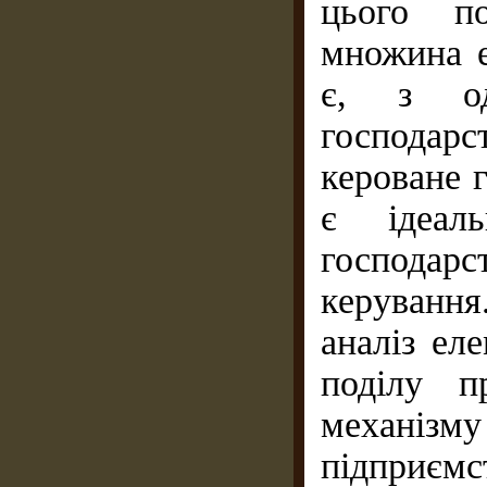
цього п
множина е
є, з од
господарс
кероване 
є ідеал
господар
керування
аналіз ел
поділу п
механізм
підприєм