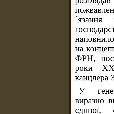
розгляда
пожвавлен
´язання 
господар
наповнило
на концеп
ФРН, пос
роки XX 
канцлера 
У генез
виразно в
єдиної, 