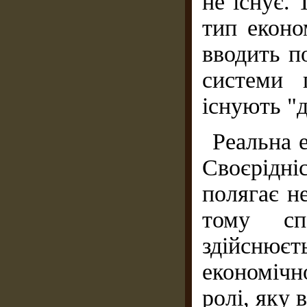
не існує.
тип еконо
вводить п
системи 
існують "
Реальна 
Своєрідн
полягає не
тому сп
здійснює
економічно
ролі, яку 