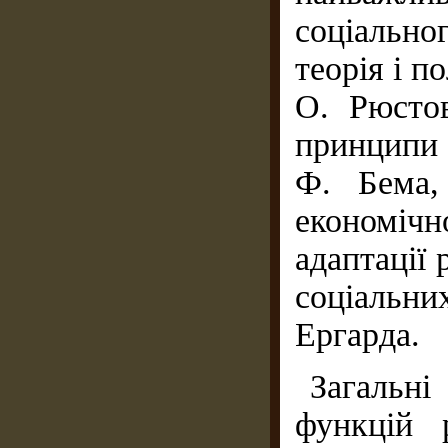
соціально
теорія і п
О. Рюстов
принципи 
Ф. Бема,
економіч
адаптації 
соціальни
Ергарда.
Загальн
функцій 