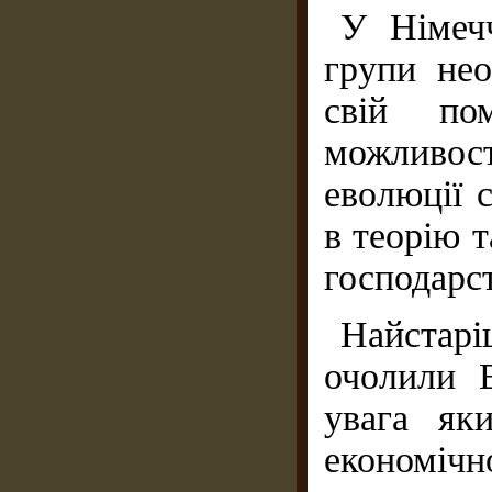
У Німеч
групи нео
свій по
можливост
еволюції 
в теорію 
господарс
Найстарі
очолили 
увага як
економічн