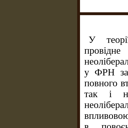
У теорі
провідн
неоліберал
у ФРН за
повного вт
так і н
неолібера
впливовою
в повоє