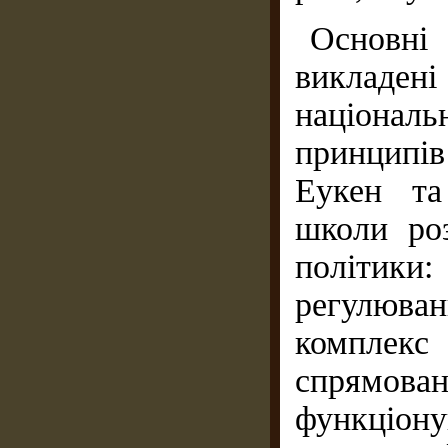
Основні 
викладе
національн
принципів
Еукен та
школи роз
політики
регулюван
комплек
спрямова
функціон