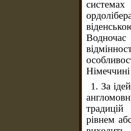
систем
ордолібер
віденсь
Водночас
відмін
особливо
Німеччині 
1. За ід
англомов
традицій
рівнем аб
виходить