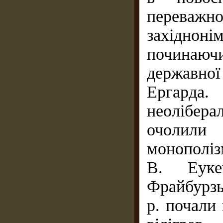
перев
західноні
починаючи 
державно
Ергарда.
неолібера
очолили
монополіз
В. Еук
Фрайбурзь
р. почали