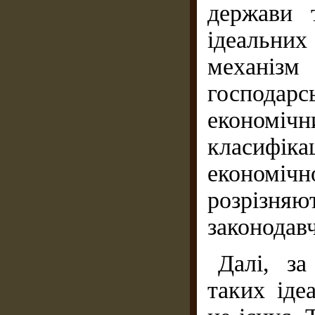
держави 
ідеальни
механіз
господарс
економіч
класифіка
економі
розрізняю
законодав
Далі, за
таких іде