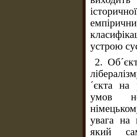
історич
емпіри
класифіка
устрою су
2. Об´єк
лібераліз
´єкта на 
умов не
німецьком
увага на 
який са