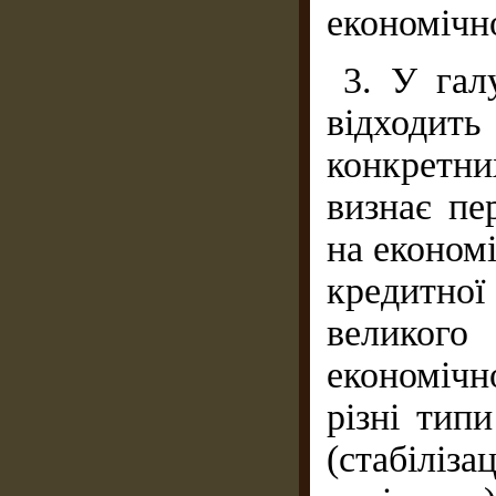
економічно
3. У гал
відходит
конкретни
визнає пе
на економ
кредитної
великог
економічн
різні тип
(стабіліз