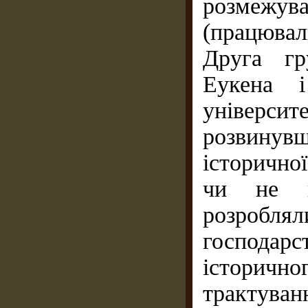
розмежува
(працювал
Друга гр
Еукена 
універси
розвину
історично
чи не в
розробля
господарс
історичн
трактуван