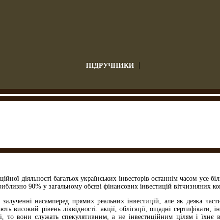
ПІДРУЧНИКИ
ційної діяльності багатьох українських інвесторів останнім часом усе б
риблизно 90% у загальному обсязі фінансових інвестицій вітчизняних ко
в залученні насамперед прямих реальних інвестицій, але як деяка час
ть високий рівень ліквідності: акції, облігації, ощадні сертифікати, і
і, то вони служать спекулятивним, а не інвестиційним цілям і їхнє 