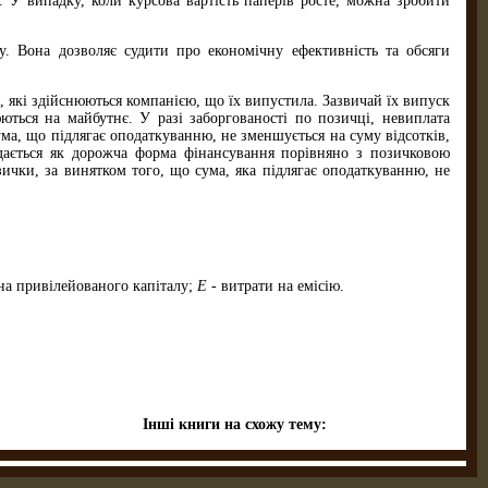
. У випадку, коли курсова вартість паперів росте, можна зробити
у. Вона дозволяє судити про економічну ефективність та обсяги
, які здійснюються компанією, що їх випустила. Зазвичай їх випуск
ться на майбутнє. У разі заборгованості по позичці, невиплата
ума, що підлягає оподаткуванню, не зменшується на суму відсотків,
дається як дорожча форма фінансування порівняно з позичковою
ички, за винятком того, що сума, яка підлягає оподаткуванню, не
на привілейованого капіталу;
Е
- витрати на емісію.
Інші книги на схожу тему: