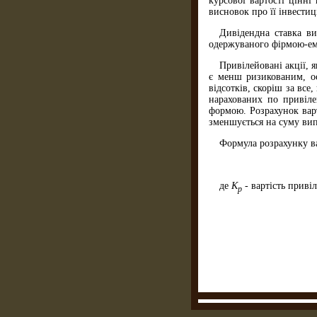
курсової вартості цінні
висновок про її інвестиц
Дивідендна ставка ви
одержуваного фірмою-ем
Привілейовані акції, 
є менш ризикованим, ос
відсотків, скоріш за вс
нарахованих по привіле
формою. Розрахунок варт
зменшується на суму вип
Формула розрахунку ва
де
К
- вартість приві
р