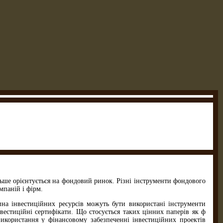
ільше орієнтується на фондовий ринок. Різні інструменти фондового
мпаній і фірм.
тина інвестиційних ресурсів можуть бути використані інструменти
нвестиційні сертифікати. Що стосується таких цінних паперів як ф
використання у фінансовому забезпеченні інвестиційних проектів