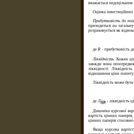
вважається недоцільним.
Оцінка інвестиційних
Прибутковість до по
приходиться на загальну
розраховується як відно
де
R
-
прибутковість 
Ліквідність.
Кожен цін
завжди вона опосередков
ліквідності. Ліквідніст
відношення ціни попиту 
Ліквідність може бути
де
Л
- ліквідність 
Ц
B
Динаміка курсової ва
вартість цінних паперів
цінних паперів стосовно
Якщо курсова вартіст