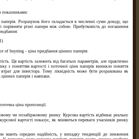
и показниками:
паперів. Розрахунок його складається в численні суми доходу, що
 і порівняти різні папери між собою. Прибутковість до погашення
придбання:
1)
ice of buyning - ціна придбання цінних паперів.
сть. Ця вартість залежить від багатьох параметрів, але практично
язку з поняттям вартості і поточної ціни паперів виникло поняття
з втрат для інвестора. Тому ліквідність може бути розрахована як
 цінних паперів і навпаки.
- поточна ціна пропозиції.
овому чи позабіржовому ринку. Курсова вартість відбиває реальну
 курсової вартості показує, як міняються переваги учасників ринку
ери мають середню надійність, у випадку тенденцій до зниження