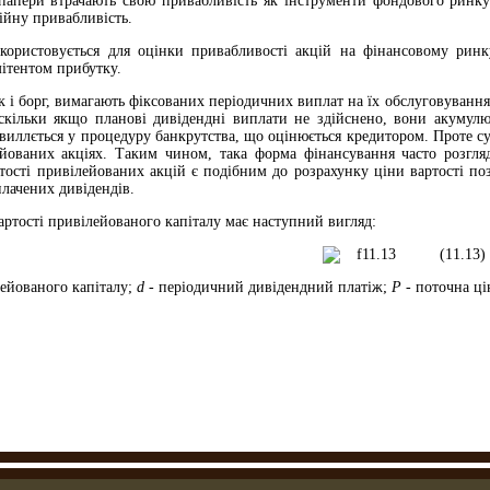
 папери втрачають свою привабливість як інструменти фондового ринку
ійну привабливість.
користовується для оцінки привабливості акцій на фінансовому ринк
ітентом прибутку.
як і борг, вимагають фіксованих періодичних виплат на їх обслуговування
кільки якщо планові дивідендні виплати не здійснено, вони акумулюю
е, виллється у процедуру банкрутства, що оцінюється кредитором. Проте с
йованих акціях. Таким чином, така форма фінансування часто розгля
ості привілейованих акцій є подібним до розрахунку ціни вартості поз
лачених дивідендів.
ртості привілейованого капіталу має наступний вигляд:
(11.13)
лейованого капіталу;
d
- періодичний дивідендний платіж;
Р
- поточна ці