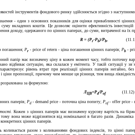
 якостей інструментів фондового ринку здійснюється згідно з наступним
гашення -
один з основних показників для оцінки привабливості цінних 
 суму вкладених коштів. Це дозволяє оцінити ефективність інвестицій
шення доходу, одержаного по цінних паперах, до суми, витраченої на їх 
R
= (
P
-
P
)/
P
,
(11.1
r
b
b
до погашення;
Р
-
price of retern - ціна погашення цінних паперів;
Р
- pr
r
b
ний папір має визначену ціну в кожен момент часу, тобто поточну варті
ано відбиває ситуацію, яка склалася у емітента. У такій ситуації у зв´
ь характеризує рівень втрат при реалізації цінних паперів негайно, бе
і ціни пропозиції, причому чим менше ця різниця, тим вища ліквідність
 розрахована за формулою:
Л
=Р
/Р
(11.12)
Ц
B
d
of
цінних паперів;
P
- demand price - поточна ціна попиту;
P
- offer price 
d
of
ртості.
Кожен з цінних паперів має визначену курсову вартість на бірж
, тому вона може відрізнятися від номінальної в багато разів. Динаміка
 конкретних цінних паперів.
ь коливається разом з коливаннями фондових індексів, то цінні пап