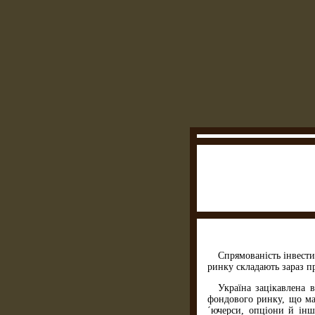
Спрямованість інвести
ринку складають зараз п
Україна зацікавлена 
фондового ринку, що маю
´ючерси, опціони й інш