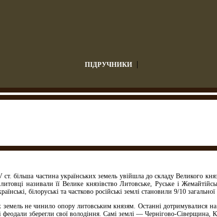
ПІДРУЧНИКИ
 ст. більша частина українських земель увійшла до складу Великого кня
 литовці називали її Велике князівство Литовське, Руське і Жемайтійс
раїнські, білоруські та частково російські землі становили 9/10 загальної
х земель не чинило опору литовським князям. Останні дотримувалися н
і феодали зберегли свої володіння. Самі землі — Чернігово-Сіверщина