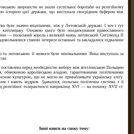
итовською зверхністю не знали суспільної боротьби на релігійному
ією історією цієї держави, що виступала своєрідним буфером між
тва були значно міцнішими, ніж у Литовській державі. І хоч і тут
за католицьку. Ознакою цього було оподаткування православного
ллон — польський король і великий князь литовський Сигізмунд II
довольнялися станові інтереси останньої та закладалися підвалини
ю та литовською. її вимоги були мінімальними. Вона виступала за
тві.
а поставлена перед необхідністю вибору між ягеллонською Польщею
м, обмеженою королівською владою, гарантованими політичними
нсною культурою, що не могло не приваблювати українську еліту.
м і навіть мудрим. Здавалося, польська політична система з її
ід релігійної толерантності наприкінці XVI — на початку XVII ст.
Інші книги на схожу тему: