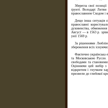
Зберегла свої позиції
ґрунті. Володарі Литви
православним Сходом і 
Дещо інша ситуація ск
православні користувал
духовенства, обмеження 
Август — в 1563 р. зрів
унії 1569 р.
За рішеннями Люблінс
збереження всіх існуючих
Фактично українська 
та Московською Руссю.
свободами та становими
Оцінюючи цей вибір з с
відкритим і гнучким хар
призвели до глибокої кр