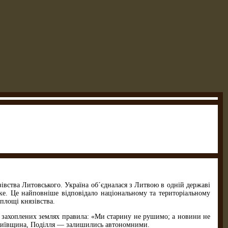
зівства Литовського. Україна об´єдналася з Литвою в одній державі
ьке. Це найповніше відповідало національному та територіальному
 площі князівства.
а захоплених землях правила: «Ми старину не рушимо; а новини не
, Київщина, Поділля — залишились автономними.