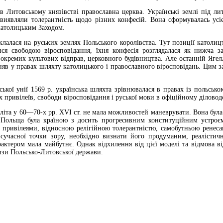
 в Литовському князівстві православна церква. Українські землі під л
 виявляли толерантність щодо різних конфесій. Вона сформувалась ус
католицьким Заходом.
лалася на руських землях Польського королівства. Тут позиції католиц
ися свободою віросповідання, їхня конфесія розглядалася як нижча 
окремих культових відправ, церковного будівництва. Але останній Яге
няв у правах шляхту католицького і православного віросповідань. Цим за
ької унії 1569 р. українська шляхта зрівнювалася в правах із польсько
 привілеїв, свободи віросповідання і руської мови в офіційному діловодс
еліта у 60—70-х pp. XVI ст. не мала можливостей маневрувати. Вона бул
 Польща була країною з досить прогресивним конституційним устроє
 привілеями, відносною релігійною толерантністю, самобутньою ренеса
учасної точки зору, необхідно визнати його продуманим, реалістични
актером мала майбутнє. Однак відхилення від цієї моделі та відмова в
изи Польсько-Литовської держави.