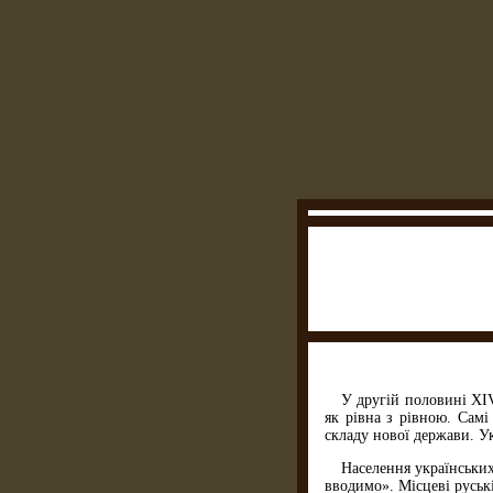
У другій половині XIV
як рівна з рівною. Самі
складу нової держави. Ук
Населення українськи
вводимо». Місцеві руськ