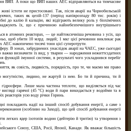
вання ВЯП. А поки що ВЯП наших АЕС відправляються на тимчасове
живі істоти не пристосовані. Так, після аварії на Чорнобильській
ючих, таких як цезій-137 (період напіврозпаду 80 тис. років) і
бні до калію й кальцію, які відіграють велику роль у біохімічних
омаджують їх, що є причиною найнебезпечнішого внутрішнього
ься в атомних реакторах, — це найтоксичніша речовина з усіх, що
тньо, щоб убити 10 млрд. людей; 1 мкг цієї речовини викликає рак
ах АЕС накопичено тисячі тонн цієї суперотрути.
еру. В зонах, забруднених унаслідок аварії на ЧАЕС, уже сьогодні
 що важко визначити їх вид; у тварин — народження нежиттєздатних
я функцій імунної системи, в результаті чого ускладнився перебіг
ань.
ття, як совість, людяність, порядність, про те, чи маємо ми право
єю могутністю, людино, не жартуй із нею. Бо ти й причина, ти й
гідросфери. Лише мала частина теплоти, що виділяється під час
у вигляді гарячої (45 °С) води й пари викидається у водойми та в
х реакторів усю воду річки Горинь.
і покладають надії на інший спосіб добування енергії, а саме з
ереконання (особливо на Заході), що цей спосіб добування енергії
тя легких ядер ізотопів водню (дейтерію й тритію) та утворення з
.
ейського Союзу, США, Росії, Японії, Канади. Як вважає більшість