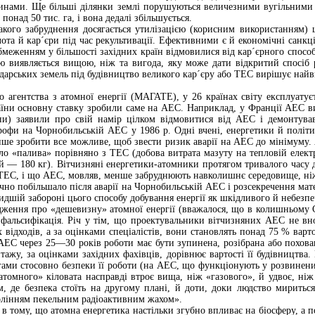
нами. Ще більші ділянки землі порушуються величезними вугільними к
онад 50 тис. га, і вона дедалі збільшується.
кого забруднення досягається утилізацією (корисним використанням) шл
ота й кар´єри під час рекультивації. Ефективними є й економічні санкці
меженням у більшості західних країн відмовилися від кар´єрного спосо
лю виявляється вищою, ніж та вигода, яку може дати відкритий спосі
одарських земель під будівництво великого кар´єру або ТЕС вирішує на
агентства з атомної енергії (МАГАТЕ), у 26 країнах світу експлуатуєт
раїни основну ставку зробили саме на АЕС. Наприклад, у Франції АЕС в
іни) заявили про свій намір цілком відмовитися від АЕС і демонтува
рофи на Чорнобильській АЕС у 1986 р. Одні вчені, енергетики й політи
лише зробити все можливе, щоб звести ризик аварії на АЕС до мінімуму. 
 «палива» порівняно з ТЕС (добова витрата мазуту на тепловій електр
ній — 180 кг). Вітчизняні енергетики-атомники протягом тривалого час
ь ТЕС, і що АЕС, мовляв, менше забруднюють навколишнє середовище, н
но побільшало після аварії на Чорнобильській АЕС і розсекречення мат
дшій забороні цього способу добування енергії як шкідливого й небезпе
рдження про «дешевизну» атомної енергії (вважалося, що в колишньому 
альсифікація. Річ у тім, що проектувальники вітчизняних АЕС не внос
 відходів, а за оцінками спеціалістів, вони становлять понад 75 % варт
ЕС через 25—30 років роботи має бути зупинена, розібрана або похована
тажу, за оцінками західних фахівців, дорівнює вартості її будівництва.
ами стосовно безпеки її роботи (на АЕС, що функціонують у розвинених
атомного» кіловата насправді втроє вища, ніж «газового», й удвоє, ніж
м, де безпека стоїть на другому плані, й доти, доки людство миритьс
олінням пекельним радіоактивним жахом».
в тому, що атомна енергетика настільки згубно впливає на біосферу, а п