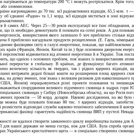
и нагріваються до температури 200 °С і можуть розтріскатися. Крім того
 або зловмисники.
раїни нагромаджено до 70 тис. м3 радіоактивних відходів, 65,5 млн. т —
у об´єднанні «Радон» та 1,1 млрд. м3 відходів міститься в зоні відчу
едньоактивних.
ся й самих АЕС. Через 25—30 років експлуатації все їхнє обладнання, ап
, що їх необхідно демонтувати й поховати на сотні років. А для похован
ергоносія, використання якого залишало б хоч приблизно стільки відході
хоча б приблизно нагадували продукти розщеплення. (Е. Гауль, німецьк
ідними фахівцями світу в галузі енергетики, показав, що найближчими де
яких країн (Франція, Японія, Китай та ін.) буде основним джерелом енер
 перспективі відмовитися від атомної енергетики й в Україні. Тож поста
чить, що однією з основних проблем, пов´язаних із використанням атомно
льної переростає в глобальну. В країнах, де функціонує багато атомни
ено величезну кількість як твердих, так і рідких ядерних відходів, 
ушені витрачати дедалі більші кошти на розширення площ ядерних схови
яка, на думку вчених, пов´язана з великим ризиком для навколишнього 
(США, Японія) опрацьовуються різні проекти поховання та знешкодж
важаються спорудження великого підземного сховища в надрах гори Юкк
пеціальних сховищах у Сибіру (Новосибірська область), на що Росія пого
начених проектів — 58 млрд. доларів. Наукові дослідження, на які було
де можна буде поховати близько 80 тис. т ядерних відходів, запобігти
і розмістити відповідні служби науково-технічного забезпечення й контр
риканські фахівці гарантують надійність сховища ВЯП у пустелі Невада 
ежності не вдалося створити замкненого циклу виробництва палива для А
 для нашої держави не менш гостра, ніж для США. Була спроба органі
рах Українського кристалічного щита — в спеціально створених сховища