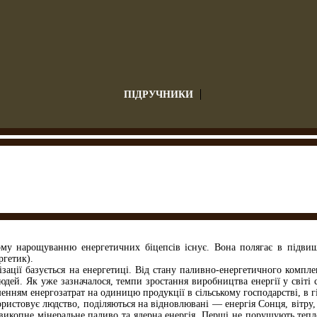
ПІДРУЧНИКИ
му нарощуванню енергетичних біцепсів існує. Вона полягає в підвищ
ргетик).
ізації базується на енергетиці. Від стану паливно-енергетичного компл
юдей. Як уже зазначалося, темпи зростання виробництва енергії у світ
шенням енергозатрат на одиницю продукції в сільському господарстві, в г
користовує людство, поділяються на відновлювані — енергія Сонця, вітру,
копне мінеральне паливо та ядерна енергія. Перші не порушують теплов