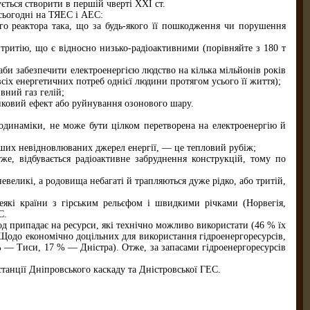
ться створити в першій чверті XXI ст.
сьогодні на ТЯЕС і АЕС:
го реактора така, що за будь-якого її пошкодження чи порушення
тритію, що є відносно низько-радіоактивними (порівняйте з 180 т
аби забезпечити електроенергією людство на кілька мільйонів років
всіх енергетичних потреб однієї людини протягом усього її життя);
вний газ гелій;
ковий ефект або руйнування озонового шару.
рмодинаміки, не може бути цілком перетворена на електроенергію й
нших невідновлюваних джерел енергії, — це тепловий рубіж;
е, відбувається радіоактивне забруднення конструкцій, тому по
евеликі, а родовища небагаті й трапляються дуже рідко, або тритій,
які країни з гірським рельєфом і швидкими річками (Норвегія,
С.
од припадає на ресурси, які технічно можливо використати (46 % їх
Щодо економічно доцільних для використання гідроенергоресурсів,
 — Тиси, 17 % — Дністра). Отже, за запасами гідроенергоресурсів
танції Дніпровського каскаду та Дністровської ГЕС.