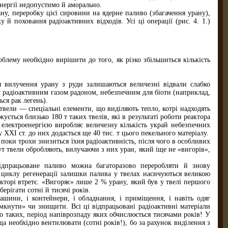
енергії недопустимо й аморально.
у, переробку цієї сировини на ядерне паливо (збагачення урану),
й поховання радіоактивних відходів. Усі ці операції (рис. 4. 1.)
блему необхідно вирішити до того, як різко збільшиться кількість
я вилучення урану з руди залишаються величезні відвали слабко
у радіоактивним газом радоном, небезпечним для біоти (наприклад,
ся рак легень).
ь твели — спеціальні елементи, що виділяють тепло, котрі надходять
ться близько 180 т таких твелів, які в результаті роботи реактора
 електроенергією виробляє величезну кількість украй небезпечних
XXI ст. до них додасться ще 40 тис. т цього пекельного матеріалу.
 поки трохи знизиться їхня радіоактивність, після чого в особливих
ут твели обробляють, вилучаючи з них уран, який іще не «вигорів»,
ідпрацьоване паливо можна багаторазово переробляти й знову
о циклу регенерації залишки палива у твелах насичуються великою
кторі втретє. «Вигоряє» лише 2 % урану, який був у твелі першого
ерігати сотні й тисячі років.
ашини, і контейнери, і обладнання, і приміщення, і навіть одяг
мкнути» чи знищити. Всі ці відпрацьовані радіоактивні матеріали
то таких, період напіврозпаду яких обчислюється тисячами років! У
 необхідно вентилювати (сотні років!), бо за рахунок виділення з