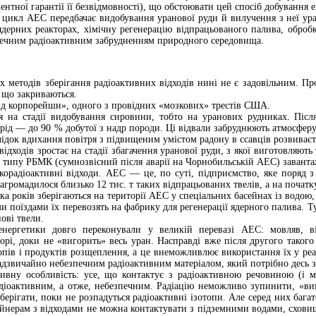
нтної гарантії її безвідмовності), що обстоювати цей спосіб добування 
икл АЕС передбачає видобування уранової руди й вилучення з неї уран
дерних реакторах, хімічну регенерацію відпрацьованого палива, обробку 
ечним радіоактивним забрудненням природного середовища.
 методів зберігання радіоактивних відходів нині не є задовільним. Про
 що закриваються.
нд корпорейшн», одного з провідних «мозкових» трестів США.
я на стадії видобування сировини, тобто на уранових рудниках. Післ
рід — до 90 % добутої з надр породи. Ці відвали забруднюють атмосфер
ідок вдихання повітря з підвищеним умістом радону в ссавців розвиваєть
відходів зростає на стадії збагачення уранової руди, з якої виготовляют
 типу РБМК (сумнозвісний після аварії на Чорнобильській АЕС) завантажує
орадіоактивні відходи. АЕС — це, по суті, підприємство, яке поряд з
омадилося близько 12 тис. т таких відпрацьованих твелів, а на початку 
ка років зберігаються на території АЕС у спеціальних басейнах із водою,
и поїздами їх перевозять на фабрику для регенерації ядерного палива. Т
нові твели.
нергетики довго переконували у великій перевазі АЕС: мовляв, в
орі, доки не «вигорить» весь уран. Насправді вже після другого таког
топів і продуктів розщеплення, а це внеможливлює використання їх у реа
адзвичайно небезпечним радіоактивним матеріалом, який потрібно десь зб
тивну особливість: усе, що контактує з радіоактивною речовиною (і м
адіоактивним, а отже, небезпечним. Радіацію неможливо зупинити, «ви
зберігати, поки не розпадуться радіоактивні ізотопи. Але серед них бага
ейнерам з відходами не можна контактувати з підземними водами, сховища