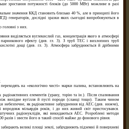
ьше зростання потужності блоків (до 5000 МВт) можливе в разі
альне значення ККД становить близько 40 %, але в принципі його
Д) генераторів, дослідні зразки яких сьогодні випробовуються в
 головні з них.
яння виділяється вуглекислий газ, концентрація якого в атмосфері
 парникового ефекту (див. гл. 3). З труб ТЕС і вихлопних труб
кислотні дощі (див. гл. 3). Атмосфера забруднюється й дрібними
;
 переходять на «екологічно чисті» марки палива, встановлюють на
радіоактивних елементів (урану, торію та ін.). Після спалювання
 ніж вихідне вугілля й пусті породи (сланці тощо). Таким чином
ки небезпечне, як радіоактивне забруднення від АЕС (див. нижче),
рі впродовж мільярдів років, і до них живий світ пристосувався.
 штучних радіонуклідів, які викидаються АЕС. Розроблені методи
 разів і звести його в такий спосіб майже до фонового рівня.
 забирають великі площі землі, забруднюють підземні й поверхневі