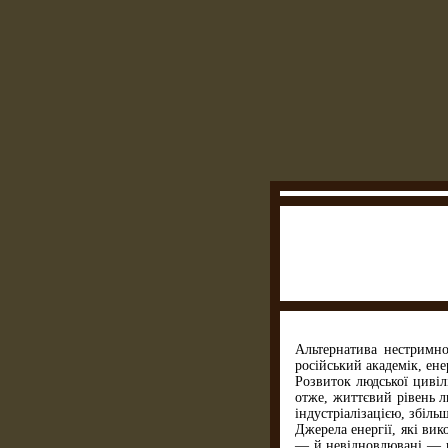
Альтернатива нестримно
російський академік, ене
Розвиток людської цивіл
отже, життєвий рівень л
індустріалізацією, збіль
Джерела енергії, які ви
— й невідновлювані — ви