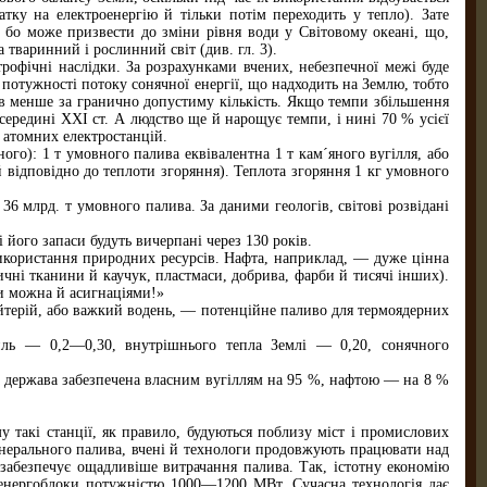
тку на електроенергію й тільки потім переходить у тепло). Зате
 бо може призвести до зміни рівня води у Світовому океані, що,
 тваринний і рослинний світ (див. гл. 3).
рофічні наслідки. За розрахунками вчених, небезпечної межі буде
 потужності потоку сонячної енергії, що надходить на Землю, тобто
зів менше за гранично допустиму кількість. Якщо темпи збільшення
середині XXI ст. А людство ще й нарощує темпи, і нині 70 % усієї
 атомних електростанцій.
го): 1 т умовного палива еквівалентна 1 т кам´яного вугілля, або
й відповідно до теплоти згоряння). Теплота згоряння 1 кг умовного
 млрд. т умовного палива. За даними геологів, світові розвідані
його запаси будуть вичерпані через 130 років.
икористання природних ресурсів. Нафта, наприклад, — дуже цінна
ичні тканини й каучук, пластмаси, добрива, фарби й тисячі інших).
и можна й асигнаціями!»
ейтерій, або важкий водень, — потенційне паливо для термоядерних
виль — 0,2—0,30, внутрішнього тепла Землі — 0,20, сонячного
 держава забезпечена власним вугіллям на 95 %, нафтою — на 8 %
у такі станції, як правило, будуються поблизу міст і промислових
мінерального палива, вчені й технологи продовжують працювати над
 забезпечує ощадливіше витрачання палива. Так, істотну економію
 енергоблоки потужністю 1000—1200 МВт. Сучасна технологія дає