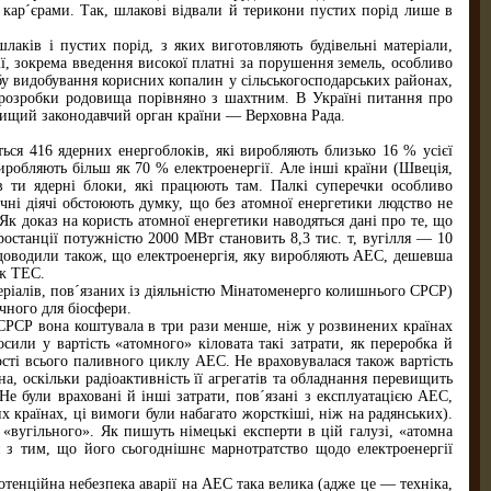
ар´єрами. Так, шлакові відвали й терикони пустих порід лише в
аків і пустих порід, з яких виготовляють будівельні матеріали,
ї, зокрема введення високої платні за порушення земель, особливо
бу видобування корисних копалин у сільськогосподарських районах,
б розробки родовища порівняно з шахтним. В Україні питання про
йвищий законодавчий орган країни — Верховна Рада.
ься 416 ядерних енергоблоків, які виробляють близько 16 % усієї
иробляють більш як 70 % електроенергії. Але інші країни (Швеція,
в ти ядерні блоки, які працюють там. Палкі суперечки особливо
чні діячі обстоюють думку, що без атомної енергетики людство не
Як доказ на користь атомної енергетики наводяться дані про те, що
останції потужністю 2000 МВт становить 8,3 тис. т, вугілля — 10
у доводили також, що електроенергія, яку виробляють АЕС, дешевша
іж ТЕС.
еріалів, пов´язаних із діяльністю Мінатоменерго колишнього СРСР)
чного для біосфери.
СРСР вона коштувала в три рази менше, ніж у розвинених країнах
или у вартість «атомного» кіловата такі затрати, як переробка й
ості всього паливного циклу АЕС. Не враховувалася також вартість
, оскільки радіоактивність її агрегатів та обладнання перевищить
 Не були враховані й інші затрати, пов´язані з експлуатацією АЕС,
 країнах, ці вимоги були набагато жорсткіші, ніж на радянських).
 «вугільного». Як пишуть німецькі експерти в цій галузі, «атомна
я з тим, що його сьогоднішнє марнотратство щодо електроенергії
отенційна небезпека аварії на АЕС така велика (адже це — техніка,