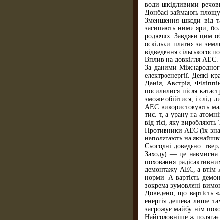
води шкідливими речови
Донбасі займають площу п
Зменшення шкоди від та
засипають ними яри, бол
родючих. Завдяки цим об
оскільки платня за зем
відведення сільськогосп
Вплив на довкілля АЕС.
За даними Міжнародного 
електроенергії. Деякі к
Данія, Австрія, Філіпп
посилилися після катаст
зможе обійтися, і слід 
АЕС використовують мало
тис. т, а урану на атом
від тієї, яку виробляют
Противники АЕС (їх знач
наполягають на якнайшви
Сьогодні доведено: тве
Заходу) — це навмисна ф
поховання радіоактивних
демонтажу АЕС, а втім А
норми. А вартість демон
зокрема зумовлені вимог
Доведено, що вартість «
енергія дешева лише та
загрожує майбутнім пок
Найголовніше ж полягає 