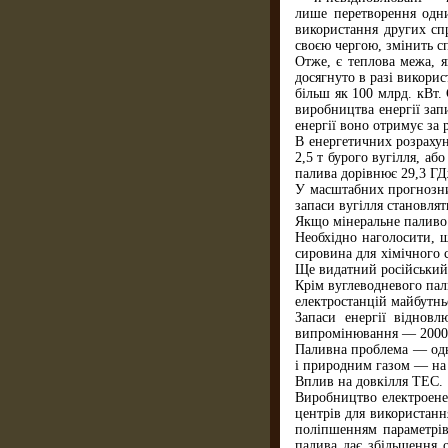
лише перетворення одни
використання других сп
своєю чергою, змінить сп
Отже, є теплова межа, я
досягнуто в разі викори
більш як 100 млрд. кВт.
виробництва енергії зап
енергії воно отримує за
В енергетичних розрахун
2,5 т бурого вугілля, а
палива дорівнює 29,3 ГД
У масштабних прогнозних
запаси вугілля становлят
Якщо мінеральне паливо 
Необхідно наголосити, 
сировина для хімічного 
Ще видатний російський 
Крім вуглеводневого пал
електростанцій майбутнь
Запаси енергії віднов
випромінювання — 2000
Паливна проблема — одн
і природним газом — на
Вплив на довкілля ТЕС.
Виробництво електроенер
центрів для використанн
поліпшенням параметрів 
палива дає збільшення 