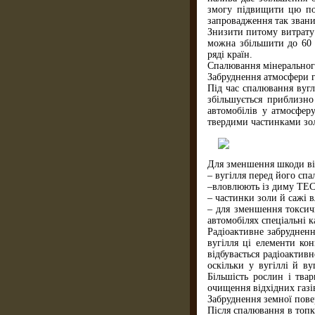
змогу підвищити цю пот
запровадження так звани
Знизити питому витрату
можна збільшити до 60 
ряді країн.
Спалювання мінерального
Забруднення атмосфери 
Під час спалювання вугл
збільшується приблизно
автомобілів у атмосфер
твердими частинками золи
Для зменшення шкоди від
– вугілля перед його сп
–вловлюють із диму ТЕС 
– частинки золи й сажі
– для зменшення токсичн
автомобілях спеціальні к
Радіоактивне забрудненн
вугілля ці елементи ко
відбувається радіоактив
оскільки у вугіллі й ву
Більшість рослин і тва
очищення відхідних газі
Забруднення земної пове
Після спалювання в топк