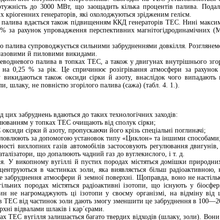
ужність до 3000 МВт, що заощадить кілька процентів палива. Подал
х кріогенних генераторів, які охолоджуються зрідженим гелієм.
 палива вдається також підвищенням ККД генераторів ТЕС. Нині максим
% за рахунок упровадження перспективних магнітогідродинамічних (МГ
 палива супроводжується сильними забрудненнями довкілля. Розглянемо
газовими й пиловими викидами.
еводневого палива в топках ТЕС, а також у двигунах внутрішнього згор
 на 0,25 % за рік. Це спричинює розігрівання атмосфери за рахунок
у викидаються також оксиди сірки й азоту, внаслідок чого випадають 
, шлаку, не повністю згорілого палива (сажа) (табл. 4. 1.).
 цих забруднень вдаються до таких технологічних заходів:
алюванням у топках ТЕС очищають від сполук сірки;
оксиди сірки й азоту, пропускаючи його крізь спеціальні поглиначі;
 вловлюють за допомогою установок типу «Циклон» та іншими способами
ості вихлопних газів автомобілів застосовують регулювання двигунів,
аталізатори, що допалюють чадний газ до вуглекислого, і т. д.
я. У викопному вугіллі й пустих породах містяться домішки природних 
нцентруються в частинках золи, яка виявляється більш радіоактивною,
не забруднення атмосфери й земної поверхні. Щоправда, воно не настіль
гільних породах містяться радіоактивні ізотопи, що існують у біосфе
рин не нагромаджують ці ізотопи у своєму організмі, на відміну від
в ТЕС від частинок золи дають змогу зменшити це забруднення в 100—200
рхні відвалами шлаків і кар´єрами.
ах ТЕС вугілля залишається багато твердих відходів (шлаку, золи). Вони