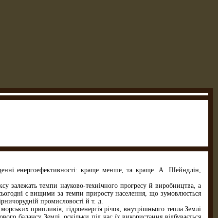
енні енергоефективності: краще менше, та краще. А. Шейндлін,
ексу залежать темпи науково-технічного прогресу й виробництва, а
і сьогодні є вищими за темпи приросту населення, що зумовлюється
ірничорудній промисловості й т. д.
 морських припливів, гідроенергія річок, внутрішнього тепла Землі
ого балансу Землі, оскільки під час їх використання відбувається