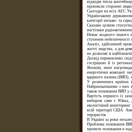
відходів тепла контейнер
проникли сторонні люди
Сьогодні на всіх АЕС Ук
Українському державном
категорії низько- та сер
Сказане цілком стосуєть
настільки радіоактивними
Немає жодного іншого ен
ступенем небезпечності 
Аналіз, здійснений пров
житті людства, а для де
не дозволяє в найближчій
Досвід переконливо свід
гострішою й із регіона
Японія), нині нагромадж
енергетичні компанії зм
ядерного палива (ВЯП), 
У розвинених країнах 
Найреальнішими з них в
також поховання ВЯП у с
Вартість першого із заз
вибором саме г. Юкка, 
екологічний моніторинг 
всій території США. Аме
терористів.
В Україні за роки незал
Проблема поховання ВЯП
проекти поховання в над