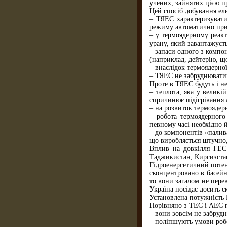
учених, зайнятих цією п
Цей спосіб добування ел
– ТЯЕС характеризувати
режиму автоматично прип
– у термоядерному реакт
урану, який завантажуєть
– запаси одного з компо
(наприклад, дейтерію, що
– внаслідок термоядерної
– ТЯЕС не забруднювати
Проте в ТЯЕС будуть і н
– теплота, яка у великі
спричинює підігрівання 
– на розвиток термоядер
– робота термоядерного
певному часі необхідно й
– до компонентів «палива
що виробляється штучно,
Вплив на довкілля ГЕС.
Таджикистан, Киргизстан
Гідроенергетичний потен
сконцентровано в басейн
то вони загалом не пере
Україна посідає досить 
Установлена потужність 
Порівняно з ТЕС і АЕС г
– вони зовсім не забруд
– поліпшують умови робо