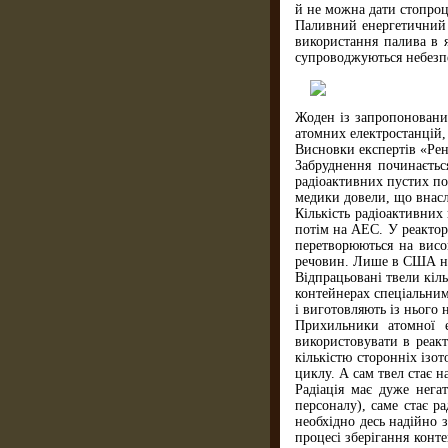
й не можна дати стопроце
Паливний енергетичний ц
використання палива в я
супроводжуються небезп
Жоден із запропонованих
атомних електростанцій,
Висновки експертів «Ре
Забруднення починаєтьс
радіоактивних пустих по
медики довели, що внасл
Кількість радіоактивних 
потім на АЕС. У реактор
перетворюються на висок
речовин. Лише в США нагр
Відпрацьовані твели кіль
контейнерах спеціальним
і виготовляють із нього 
Прихильники атомної е
використовувати в реакт
кількістю сторонніх ізо
циклу. А сам твел стає н
Радіація має дуже нега
персоналу), саме стає р
необхідно десь надійно 
процесі зберігання конт