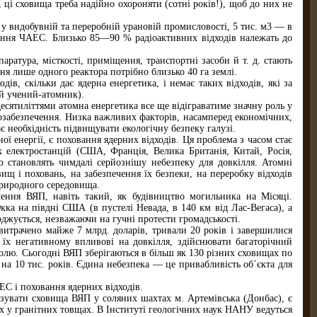
, ці сховища треба надійно охороняти (сотні років!), щоб до них не
 у видобувній та переробній урановій промисловості, 5 тис. м3 — в
ження ЧАЕС. Близько 85—90 % радіоактивних відходів належать до
аратура, місткості, приміщення, транспортні засоби й т. д. стають
ня лише одного реактора потрібно близько 40 га землі.
в, скільки дає ядерна енергетика, і немає таких відходів, які за
ий учений-атомник).
сятиліттями атомна енергетика все ще відіграватиме значну роль у
гозабезпечення. Низка важливих факторів, насамперед економічних,
є необхідність підвищувати екологічну безпеку галузі.
ї енергії, є поховання ядерних відходів. Ця проблема з часом стає
х електростанцій (США, Франція, Велика Британія, Китай, Росія,
що становлять чимдалі серйознішу небезпеку для довкілля. Атомні
щ і поховань, на забезпечення їх безпеки, на переробку відходів
природного середовища.
ення ВЯП, навіть такий, як будівництво могильника на Місяці.
а на півдні США (в пустелі Невада, в 140 км від Лас-Вегаса), а
джується, незважаючи на гучні протести громадськості.
 витрачено майже 7 млрд. доларів, тривали 20 років і завершилися
 їх негативному впливові на довкілля, здійснювати багаторічний
олю. Сьогодні ВЯП зберігаються в більш як 130 різних сховищах по
на 10 тис. років. Єдина небезпека — це привабливість об´єкта для
ЕС і поховання ядерних відходів.
зувати сховища ВЯП у соляних шахтах м. Артемівська (Донбас), є
х у гранітних товщах. В Інституті геологічних наук НАНУ ведуться