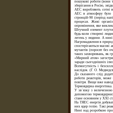
пошукові роботи (вони 
зберігання в Росію, звід
АЕС виробляють сотні ви
АЕС в атмосферу було в
стронцій-90 (період нап
процесах. Живі органі
опромінення, яке виклик
Штучний елемент плутоні
будь-коли створені люди
легень у людини. А нині
Нагромадження в природі
спостерігаються масові 
мутантів (поросят без о
таких захворювань, як г
«Мирний атом» загострив
заради сьогоднішніх ілю
Всемогутність і безсил
наслідок. (Г. О. Медведс
До сказаного слід дода
роботи реакторів, може 
повітря. Вище вже навод
Термоядерна енергетика.
У зв´язку з величезною
допомогою термоядерних 
стане основним у XXI ст
На ТЯЕС енергія добуват
них ядер гелію. Такі реа
Нині над розробкою пром