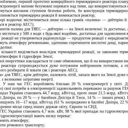
роблемою, перший прототип комерційного термоядерного реактора планує
ектроенергії матиме безумовні переваги над тими, що використовуються 
муться високим ступенем безпеки роботи, бо конструкція термоядерно
иняється термоядерна реакція й вимикається реактор;
орі водночас міститиметься лише кілька грамів «палива» — дейтерію й 
ся в реактор АЕС!);
нентів палива для ТЯЕС — дейтерію — на Землі величезні: їх достатньо, 
 міститься у 500 л води з будь-якої водойми, достатньо для задоволення 
 реакції не утворюються радіонукліди — продуктом реакції є нерадіоакти
муть атмосферу речовинами, здатними спричинити кислотні дощі, парни
едоліки:
й кількості виділяється внаслідок термоядерної реакції, за законами те
атмосфери й гідросфери Землі;
ної енергетики накладається те саме обмеження, що й на використання і
 реактора супроводжується дуже потужним нейтронним потоком, а отж
ого розбирати й ховати (як і реактори АЕС);
» для ТЯЕС, крім дейтерію, належить літій, запаси якого на Землі дуже н
 з великими затратами енергії.
 У наш час ГЕС виробляють близько 20 % електроенергії у світі. Де
) свої потреби в електроенергії задовольняють переважно за рахунок ГЕ
ціал України становить 44,7 млрд. кВт/год, проте лише 21,5 млрд. кВт/г
і Дніпра, по 20 % — у басейнах Дністра й Тиси, 14 % — інших річок). 
вищують 16—17 млрд. кВт/год (61 % зосереджено в басейні Дніпра, 22 %
скромне місце серед інших держав світу, Європи та СНД.
ГЕС України становить 4,7 млн. кВт, 98 % якої припадає на гідроелектрос
ідроелектростанції мають низку переваг:
нюють атмосферу;
ти річкового транспорту;