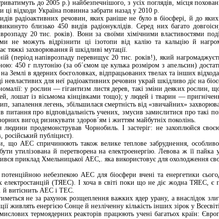
триватимуть до 2005 р.) найбезпечнішого, з усіх поглядів, місця похо
ки ці відходи Україна повинна забрати назад у 2010 р.
дів радіоактивних речовин, яких раніше не було в біосфері, й до яких 
икинуто близько 450 видів радіонуклідів. Серед них багато довгоісну
іврозпаду 20 тис. років). Вони за своїми хімічними властивостями поді
зми не можуть відрізнити ці ізотопи від калію та кальцію й нагр
ає тяжкі захворювання й шкідливі мутації.
й (період напіврозпаду перевищує 20 тис. років!), який нагромаджуєт
ною: 450 г плутонію (за об´ємом це кулька розміром з апельсин) доста
 на Землі в ядерних боєголовках, відпрацьованих твелах та інших відход
 невластивих для неї радіоактивних речовин украй шкідливо діє на біосф
аномалії: у рослин — гігантизм листя дерев, такі зміни деяких рослин,
чей, лошат із вісьмома кінцівками тощо); у людей і тварин — пригніченн
рип, запалення легень, збільшилася смертність від «звичайних» захворюв
 питання про відповідальність учених, змусив замислитися про такі поня
зорних вигод ризикувати здоров´ям і життям майбутніх поколінь.
ля людини продемонстрував Чорнобиль. І застеріг: не захоплюйся сво
в, російський публіцист).
ти, що АЕС спричинюють також велике теплове забруднення, особливо 
бути утилізована й перетворена на електроенергію. Левова ж її пайка 
ився приклад Хмельницької АЕС,. яка використовує для охолодження свої
 потенційною небезпекою АЕС для біосфери вчені та енергетики сьогодн
електростанцій (ТЯЕС). І хоча в світі поки що не діє жодна ТЯЕС, є п
. й витіснить АЕС і ТЕС.
иметься не за рахунок розщеплення важких ядер урану, а внаслідок злит
кції живлять енергією Сонце й незліченну кількість інших зірок у Всесвіті
ислових термоядерних реакторів працюють учені багатьох країн: Європ