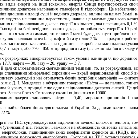
х видів енергії на інші (скажімо, енергія Сонця перетворюється споча
ричинює додаткове нагрівання атмосфери й гідросфери. Це небезпечно,
іввідношення площі суші й водного дзеркала, вплине на клімат Землі, на
ку людство не повинне переступати, інакше це матиме для нього катаст
стання невідновлюваних джерел енергії в кількості, яка перевищить 0,1 %
 Сьогодні на базі невідновлюваних джерел виробляється енергії в 10 ра
ишаються такими самими, то теплової межі буде досягнуто приблизно в 
 рахунок спалювання вугілля, нафти й газу плюс 7 % — за рахунок роботи
ках застосовується спеціальна одиниця — вироблена маса палива (умовно
бо 0,7 т нафти, або 770—850 м природного газу (залежно від його складу 
ж.
 розрахунках використовується також умовна одиниця 0, що дорівнює 36
ь 17,7, нафти — 30, газу – 20, урану — 3,7.
й далі спалюватиметься сьогоднішніми темпами, то, за розрахунками, всі 
що спалювання мінеральної сировини — вкрай нераціональний спосіб в
синтезу (сьогодні з неї отримують безліч потрібних матеріалів — синтет
хімік Д. І. Менделєєв з обуренням говорив: «Нафта — не паливо, топит
ива й урану, в природі є ще одне невідновлюване джерело енергії. Це д
ого. Запаси його у Світовому океані оцінюються в 19000.
люваних джерел становлять: вітру — 0,40, морських припливів і х
0.
а з найзлободенніших для незалежної України. За даними вчених, наша
 22 %.
гії на ТЕС супроводжується виділенням великої кількості теплоти, том
я (утилізації) цієї теплоти. Зважаючи на обмеженість світових запасів 
енергоблоків, підвищенням їхніх коефіцієнтів корисної дії (ККД), що
одиничної потужності енергоблоків. Сьогодні на ТЕС установлюються