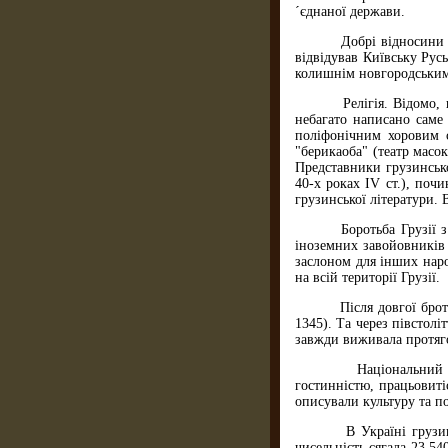
´єднаної держави.
Добрі відносини існ
відвідував Київську Рус
колишнім новгородським
Релігія. Відомо, що 
небагато написано саме
поліфонічним хоровим с
"берикаоба" (театр масок
Представники грузинсько
40-х роках IV cт.), поч
грузинської літератури. 
Боротьба Грузії з ту
іноземних завойовників 
заслоном для інших наро
на всій території Грузії.
Після довгої бротьби
1345). Та через півстол
завжди виживала протяго
Національний характ
гостинністю, працьовиті
описували культуру та п
В Україні грузини з´
чисельність сягала 23 5