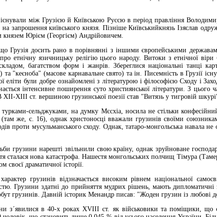
ували між Грузією й Київською Руссю в період правління Володимира
ь на запрошення київського князя. Пізніше Київськийкнязь Ізяслав одру
 князем Юрієм (Георгієм) Андрійовичем.
Грузія досить рано в порівнянні з іншими європейськими державами п
 про етнічну язичницьку релігію цього народу. Витоки з етнічної віри
кладом, багатством форм і жанрів. Збереглися національні танці карту
) та "кеєноба" (масове карнавальне свято) та ін. Писемність в Грузії існ
ї еліти були добре ознайомлені з літературою і філософією Сходу і Зах
инається інтенсивне поширення суто християнської літератури. З цього 
В ХІІ-ХІІІ ст. вершиною грузинської поезії став "Витязь у тигровій шкурі
рками-сельджуками, на думку Мєсхіа, носила не стільки конфесійний 
(там же, с. 16), однак христоносці вважали грузинів своїми союзника
дів проти мусульманського сходу. Однак, татаро-монгольська навала не
 грузини нарешті звільнили свою країну, однак зруйноване господарст
іття сталася нова катастрофа. Нашестя монгольських полчищ Тімура (Там
м своєї драматичної історії.
ер грузинів відзначається високим рівнем національної самосвідо
стю. Грузини здатні до прийняття мудрих рішень, мають дипломатичні з
обут грузинів. Давній історик Менандр писав: "Жоден грузин із любові д
явилися в 40-х роках ХVІІІ ст. як військовики та поміщики, що ств
40 чоловік, що становить лише 0,045 % від усього населення України. Біл