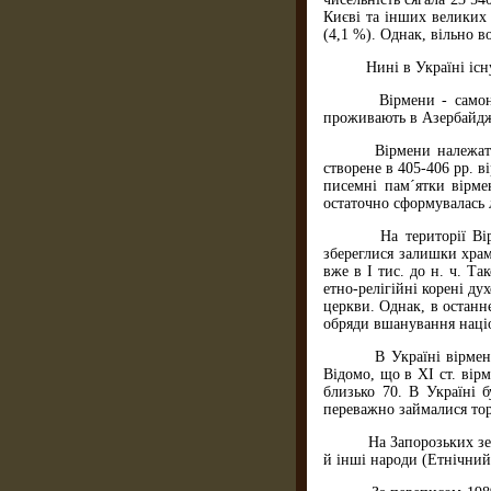
Києві та інших великих 
(4,1 %). Однак, вільно в
Нині в Україні існує 
Вірмени - самоназва 
проживають в Азербайджан
Вірмени належать до 
створене в 405-406 рр. 
писемні пам´ятки вірме
остаточно сформувалась 
На території Вірмені
збереглися залишки храм
вже в І тис. до н. ч. Та
етно-релігійні корені д
церкви. Однак, в останн
обряди вшанування наці
В Україні вірмени з´
Відомо, що в ХІ ст. вірм
близько 70. В Україні 
переважно займалися торг
На Запорозьких землях
й інші народи (Етнічний д