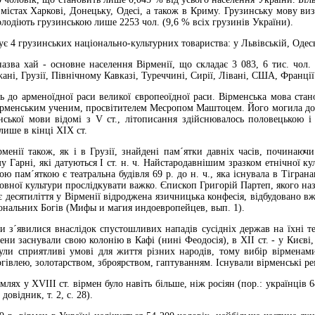
містах Харкові, Донецьку, Одесі, а також в Криму. Грузинську мову визн
олодіють грузинською лише 2253 чол. (9,6 % всіх грузинів України).
4 грузинських національно-культурних товариства: у Львівській, Одесь
хай - основне населення Вірменії, що складає 3 083, 6 тис. чол. За
і, Грузії, Північному Кавказі, Туреччині, Сирії, Лівані, США, Франції 
арменоїдної раси великої європеоїдної раси. Вірменська мова станов
вірменським ученим, просвітителем Месропом Маштоцем. Його могила дос
нської мови відомі з V ст., літописання здійснювалось половецькою і
лише в кінці ХІХ ст.
ї також, як і в Грузії, знайдені пам´ятки давніх часів, починаючи 
у Гарні, які датуються І ст. н. ч. Найстародавнішим зразком етнічної к
кою пам´яткою є театральна будівля 69 р. до н. ч., яка існувала в Тігра
уховної культури прослідкувати важко. Єпископ Григорій Партеп, якого н
є десятиліття у Вірменії відроджена язичницька конфесія, відбудовано в
ональних Богів (Мифы и магия индоевропейцев, вып. 1).
явилися внаслідок спустошливих нападів сусідніх держав на їхні тери
ени заснували свою колонію в Кафі (нині Феодосія), в ХІІ ст. - у Києві,
були сприятливі умові для життя різних народів, тому вибір вірменам
івлею, золотарством, зброярством, гаптуванням. Існували вірменські рем
 у ХVІІІ ст. вірмен було навіть більше, ніж росіян (пор.: українців 64 
овідник, т. 2, с. 28).