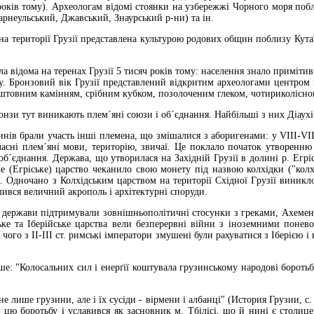
 років тому). Археологам відомі стоянки на узбережжі Чорного моря побли
Марнеульський, Джавський, Знаурський р-ни) та ін.
ериторії Грузії представлена культурою родових общин поблизу Кутаїсі 
ідома на теренах Грузії 5 тисяч років тому: населення знало примітивн
онзу. Бронзовий вік Грузії представлений відкритим археологами центро
товним камінням, срібним кубком, позолоченим глеком, чотириколісною
и тут виникають плем´яні союзи і об´єднання. Найбільші з них Діаухі та
в брали участь інші племена, що змішалися з аборигенами: у VІІІ-VІІ с
ласні плем´яні мови, територію, звичаї. Це поклало початок утворенню н
об´єднання. Держава, що утворилася на Західній Грузії в долині р. Егрісі
ьке (Егріське) царство чеканило свою монету під назвою колхідки ("колх
 Одночано з Колхідським царством на території Східної Грузії виникло
шився величний акрополь і архітектурні споруди.
жави підтримували зовнішньополітичні стосунки з греками, Ахеменід
ьке та Іберійське царства вели безперервні війни з іноземними понев
чого з ІІ-ІІІ ст. римські імператори змушені були рахуватися з Іберією
Колосальних сил і енерґії коштувала грузинському народові боротьба 
лише грузини, але і їх сусіди - вірмени і албанці" (История Грузии, с. 9
 цю боротьбу і уславився як засновник м. Тбілісі, що й нині є столицею