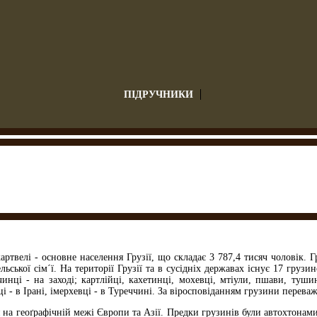
ПІДРУЧНИКИ
артвелі - основне населення Грузії, що складає 3 787,4 тисяч чоловік. 
ьської сім´ї. На території Грузії та в сусідніх державах існує 17 грузи
чинці - на заході; картлійці, кахетинці, мохевці, мтіули, пшави, тушин
 - в Ірані, імерхевці - в Туреччині. За віросповіданням грузини переваж
 геоґрафічній межі Європи та Азії. Предки грузинів були автохтонами 