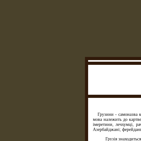
Грузини - самоназва к
мова належить до картвел
імеретини, лечхумці, ра
Азербайджані; ферейданці
Грузія знаходиться на