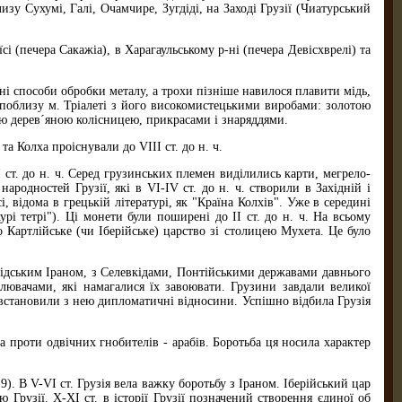
зу Сухумі, Галі, Очамчире, Зугдіді, на Заході Грузії (Чиатурський
(печера Сакажіа), в Харагаульському р-ні (печера Девісхврелі) та
і способи обробки металу, а трохи пізніше навилося плавити мідь,
м поблизу м. Тріалеті з його високомистецькими виробами: золотою
 дерев´яною колісницею, прикрасами і знаряддями.
 Колха проіснували до VІІІ ст. до н. ч.
т. до н. ч. Серед грузинських племен виділились карти, мегрело-
ародностей Грузії, які в VІ-ІV ст. до н. ч. створили в Західній і
, відома в грецькій літературі, як "Країна Колхів". Уже в середині
урі тетрі"). Ці монети були поширені до ІІ ст. до н. ч. На всьому
 Картлійське (чи Іберійське) царство зі столицею Мухета. Це було
ським Іраном, з Селевкідами, Понтійськими державами давнього
олювачами, які намагалися їх завоювати. Грузини завдали великої
 і встановили з нею дипломатичні відносини. Успішно відбила Грузія
проти одвічних гнобителів - арабів. Боротьба ця носила характер
). В V-VІ ст. Грузія вела важку боротьбу з Іраном. Іберійський цар
 Грузії. Х-ХІ ст. в історії Грузії позначений створення єдиної об