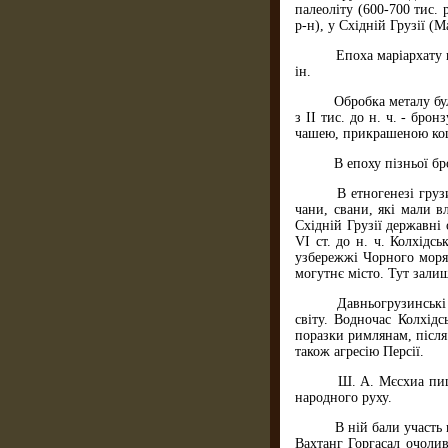
палеоліту (600-700 тис.
р-н), у Східній Грузії (
Епоха маріархату на т
ін.
Обробка металу була в
з ІІ тис. до н. ч. - бр
чашею, прикрашеною кош
В епоху пізньої бронз
В етногенезі грузині
чани, свани, які мали в
Східній Грузії державні 
VІ ст. до н. ч. Колхідс
узбережжі Чорного моря.
могутнє місто. Тут зали
Давньогрузинські дер
світу. Водночас Колхідс
поразки римлянам, після 
також агресію Персії.
Ш. А. Мєсхиа пише: "
народного руху.
В ній бали участь не 
Вахтанг Горгасал очолив