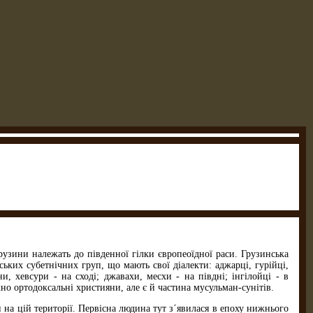
Грузини належать до південної гілки європеоїдної раси. Грузинська
нських субетнічних груп, що мають свої діалекти: аджарці, гурійці,
и, хевсури - на сході; джавахи, месхи - на півдні; інгілойці - в
но ортодоксальні християни, але є й частина мусульман-сунітів.
на цій території. Первісна людина тут з´явилася в епоху нижнього