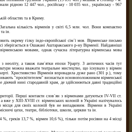
али рідною 12 447 чол., російську - 10 035 чол., українську - 967
кій областях та в Криму.
гальна кількість вірменів у світі 6,5 млн. чол. Вони компактно
та ін.
ить окрему гілку індо-європйської сім´ї мов. Вірменське письмо
і зберігається в Ошакані Аштаракського р-ну Вірменії. Найдавніші
 вірменською мовами, однак сучасна літературна вірменська мова
з неоліту, а також пам´ятки епохи Урарту. З античних часів тут
ультури можна вважати театральне мистецтво, що існувало у вірмен
накерті. Християнство Вірменія впровадила дуже рано (301 р.), тому
азивають "просвітителем" визнається основоположником вірменської
же діючий нині стародавній храм, де здійснюються давні традиційні
торії. Перші контакти слов´ян з вірменами датуються IV-VІІ ст.
 а вже у ХІІІ-ХVІІІ ст. вірменських колоній в Україні налічувалось
и місця для своїх колоній був не випадковим. Вірмени в Україні
існичі цехи, театри, бібліотеки, школи, церкви та ін.
%, греків 13,7 %, вірмен 10,6 %), тільки потім росіяни на 4 місці