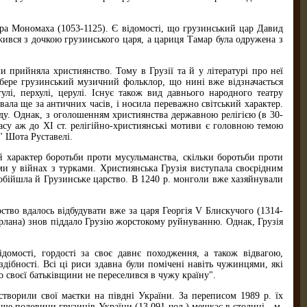
 Мономаха (1053-1125). Є відомості, що грузинський цар Давид
жився з дочкою грузинського царя, а цариця Тамар була одружена з
рийняла християнство. Тому в Грузії та й у літературі про неї
 бере грузинський музичний фольклор, що нині вже відзначається
лі, перхулі, церулі. Існує також вид давнього народного театру
увала ще за античних часів, і носила переважно світський характер.
оду. Однак, з оголошенням християнства державною релігією (в 30-
часу аж до ХІ ст. релігійно-християнські мотиви є головною темою
" Шота Руставелі.
характер боротьби проти мусульманства, скільки боротьби проти
ми у війнах з турками. Християнська Грузія виступала своєрідним
 обійшла й Грузинське царство. В 1240 р. монголи вже хазяйнували
во вдалось відбудувати вже за царя Георгія V Блискучого (1314-
ерлана) знов піддало Грузію жорстокому руйнуванню. Однак, Грузія
мості, гордості за своє давнє походження, а також відвагою,
дібності. Всі ці риси здавна були помічені навіть чужинцями, які
о своєї батьківщини не переселився в чужу країну".
орили свої маєтки на півдні України. За переписом 1989 р. їх
ьше половини грузинів України (13 091 чол.) мешкає в столиці - м.