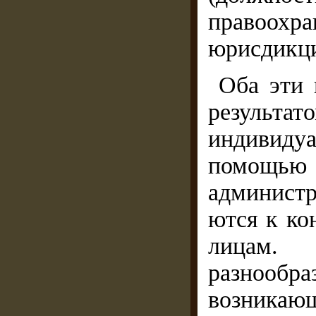
правоох
юрисдикци
Оба эти 
резуль
индивид
помощь
администр
ются к ко
лицам.
разнооб
возникаю