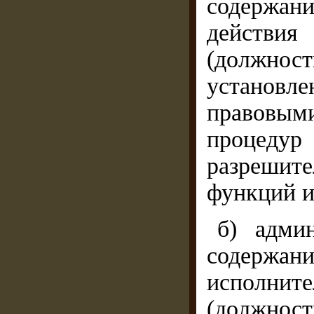
содержан
действи
(должнос
установ
правовым
процеду
разрешит
функций и
б) админ
содерж
испол
(должн