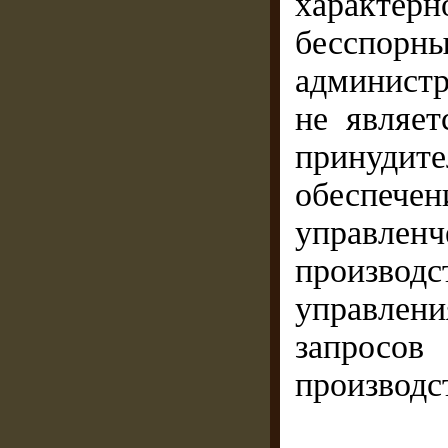
характерн
бессп
администр
не являет
принудит
обеспеч
управлен
производ
управлени
запросов
производс