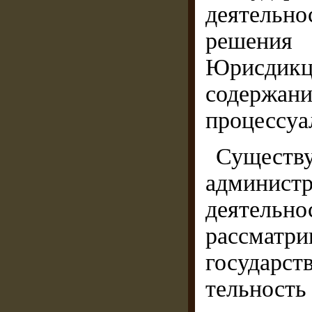
деятельно
решения 
Юрисдик­ц
содержан
процессуа
Существ
администр
деятельн
рассматри
государс
тельност