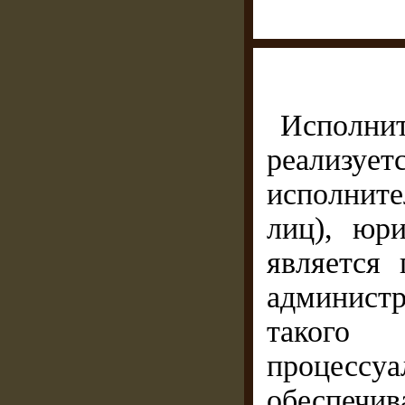
Исполни
реализует
исполнит
лиц), юр
является 
администр
такого 
процессу
обеспеч