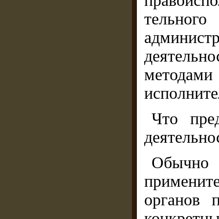
правоисп
тельно
администр
деятельн
методами
исполните
Что пред
деятельно
Обычн
применит
органов 
конкретны