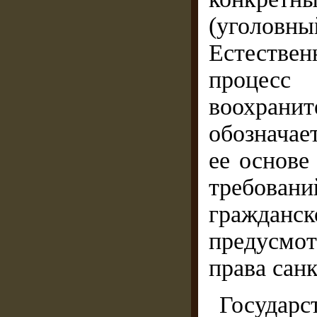
(уголовн
Естестве
процес
воохрани
обозначае
ее основе
требован
гражданс
предусмо
права сан
Государс