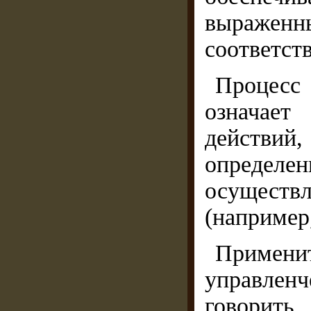
выраженн
соответст
Процес
означает
действий
опре­дел
осуществ
(например
Примен
управлен
говорить