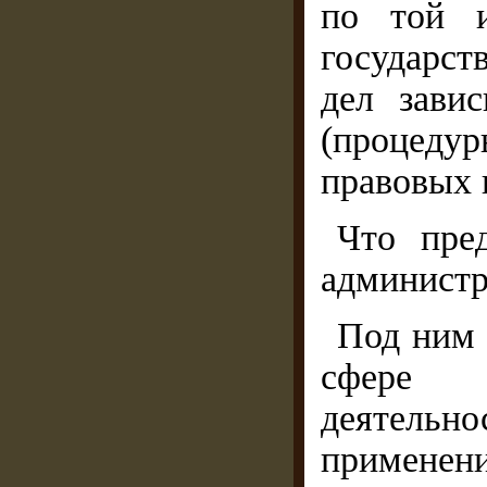
по той и
государст
дел завис
(процеду
правовых 
Что пред
администр
Под ним 
сфере го
деятель
применен