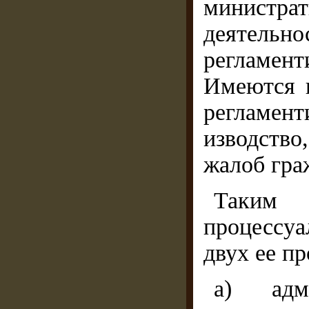
министрат
деятель
регламент
Имеются в
регламен
изводств
жалоб граж
Таким 
процессу
двух ее п
а) адми