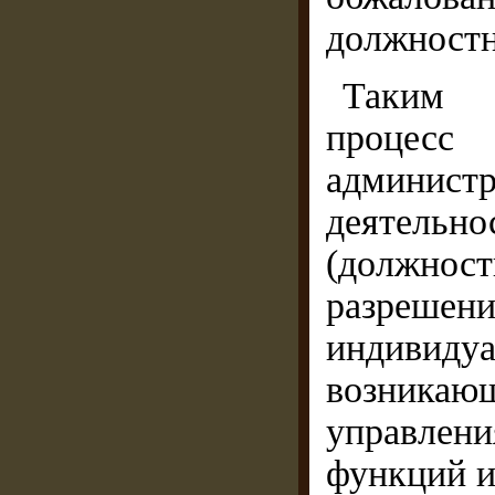
должностн
Таким 
процес
админис
деятельн
(должнос
разреш
индивиду
возникаю
управлени
функций и