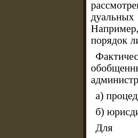
рассмот
дуальны
Например,
порядок л
Фактиче
обобще
администр
а) проце
б) юрисд
Для пр