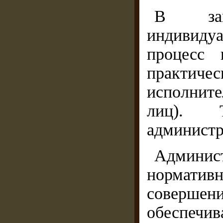
В зав
индивиду
процесс 
практи
исполнит
лиц). Т
администр
Админи
норматив
совершен
обеспечив