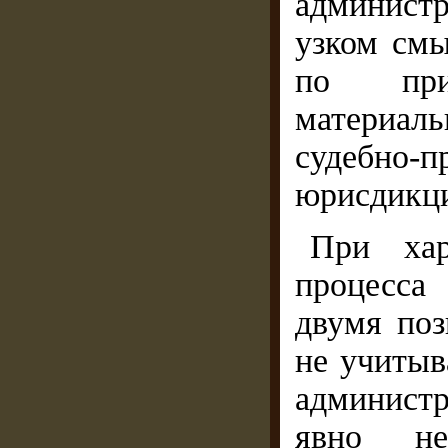
администр
узком смы
по при
материал
судебн
юрисдикци
При хар
процесса 
двумя поз
не учитыв
админист
явно нед