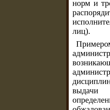
норм и тр
распоряд
исполнит
лиц).
Прим
админист
возника
админист
дисципли
выдачи 
определен
обжалова