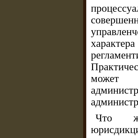
процессу
совершенн
управлен
характера 
регламент
Практиче
может 
админи
администр
Что же
юрисдик