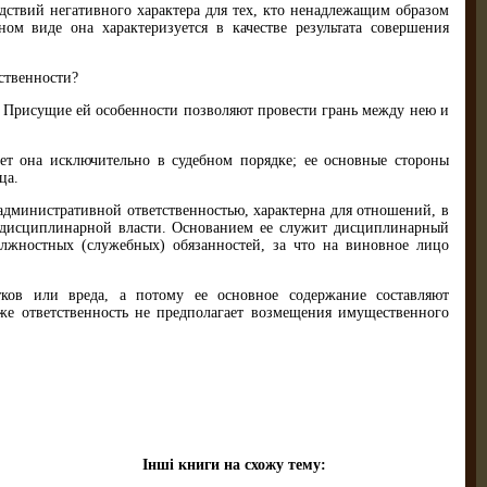
дствий негативного характера для тех, кто ненадлежащим образом
ом виде она характеризуется в качестве результата совершения
ственности?
. Присущие ей особенности позволяют провести грань между нею и
ает она исключительно в судебном порядке; ее основные стороны
ца.
с административной ответствен­ностью, характерна для отношений, в
 дисциплинарной власти. Основанием ее служит дисциплинар­ный
жностных (служебных) обязан­ностей, за что на виновное лицо
ков или вреда, а потому ее основное содержание составляют
же ответст­венность не предполагает возмещения имущественного
Інші книги на схожу тему: