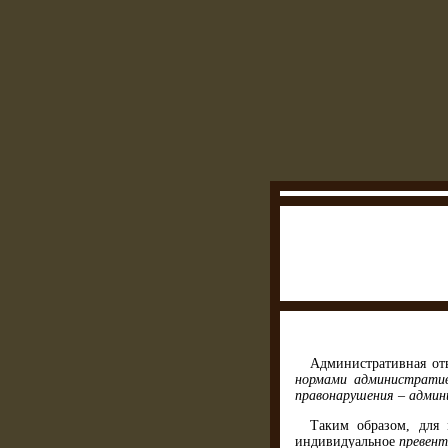
Административная от
нормами администра­тив
правонарушения – админ
Таким образом, для 
индивидуальное
превент