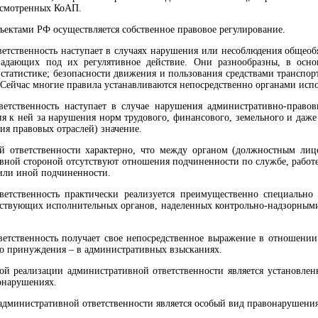
усмотренных КоАП.
бъектами РФ осуществляется собственное правовое регулирование.
етственность наступает в случаях нару­шения или несоблюдения общеобя
ада­ющих под их регулятивное действие. Они разнообразны, в осно
 статистике; безопасности движения и пользования средствами транспорт
Сейчас многие правила устанавливаются непосредственно органа­ми исп
етственность наступает в случае нару­шения административно-правов
 к ней за нарушения норм трудового, финансового, земельного и даже 
ия правовых отраслей) значение.
й ответственности характерно, что между органом (должностным ли
ной стороной отсутствуют отношения подчиненности по службе, рабо­те 
или иной подчиненности.
ветственность практически реализуется преимущественно специальн
тствующих исполнительных органов, наделенных контрольно-надзорным
етственность получает свое непосредст­венное выражение в отношени
о при­нуждения – в административных взысканиях.
й реализации административной ответ­ственности является установлен
нару­шениях.
административной ответственности яв­ляется особый вид правонарушени