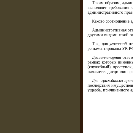
Таким образом, админ
выполняет требования с
административного пра
Каково соотношение а
Административная отв
другими видами такой от
Так, для
уголовной
отв
регламентированы УК РФ
Дисциплинарная
ответс
рамках которых виновн
(служебный) проступок
налагается дисциплинарн
Для гражданско-прав
последствия имуществен
ущерба, причиненного 