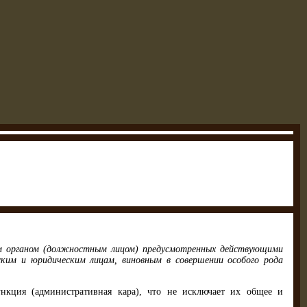
ым органом (должностным лицом) предусмотренных действующими
ким и юридическим лицам, виновным в соверше­нии особого рода
кция (административная кара), что не исключает их общее и