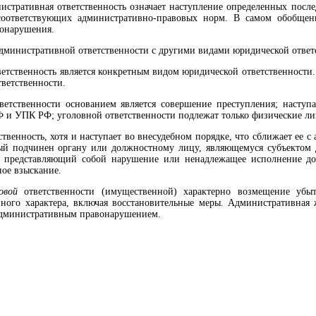
истративная ответственность означает наступление определенных после
оот­ветствующих административно-правовых норм. В самом обобщен­н
вонарушения.
дминистративной ответственности с дру­гими видами юридической ответ
етственность является конкретным видом юридической ответственности
ветственности.
етственности основанием является со­вершение преступления; наступ
 и УПК РФ; уголовной ответственности подлежат только физические ли
твенность, хотя и наступает во внесу­дебном порядке, что сближает ее 
ый подчинен органу или должностному лицу, являющемуся субъек­том
, представляющий собой нарушение или ненадлежащее исполнение дол
ое взыс­кание.
овой
ответственности (имущественной) характерно возмещение убыт
ного характера, включая восстановительные меры. Административная 
административным правонарушением.