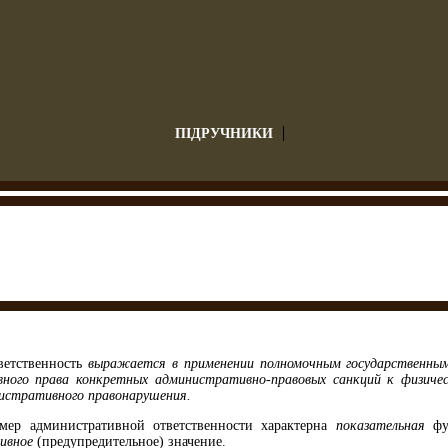
ПІДРУЧНИКИ
ветственность
выражается в примене­нии полномочным государственн
ного права конкретных административно-правовых сан­кций к физичес
истративного право­нарушения.
мер административной ответственности ха­рактерна
показательная
фун
ивное
(предуп­редительное) значение.