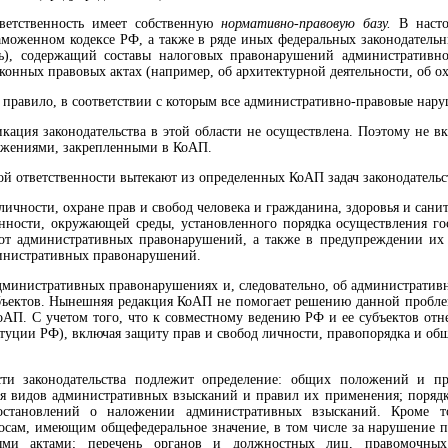
ветственность имеет собственную
норма­тивно-правовую базу.
В настоя
аможенном кодексе РФ, а также в ряде иных федеральных законодательны
ь), содержащий составы налоговых право­нарушений административно
конных пра­вовых актах (например, об архитектурной деятельности, об о
 правило, в соответствии с которым все административно-правовые на
кация законодательства в этой области не осуществлена. Поэтому не 
оже­ниями, закрепленными в КоАП.
й ответственности вытекают из опреде­ленных КоАП задач законодательс
личности, охране прав и свобод человека и гражданина, здоровья и сан
еннос­ти, окружающей среды, установленного порядка осуществления го
от административных правонаруше­ний, а также в предупреждении их
ини­стративных правонарушений.
административных правонарушениях и, следовательно, об административ
ъек­тов. Нынешняя редакция КоАП не помогает решению данной про­бл
КоАП. С учетом того, что к совместному ведению РФ и ее субъектов отн
ституции РФ), включая защиту прав и свобод личности, правопорядка и об
и законодательства подлежит определе­ние: общих положений и при
я видов адми­нистративных взысканий и правил их применения; порядк
остановлений о наложении административ­ных взысканий. Кроме тог
росам, имеющим общефедеральное значение, в том числе за нарушение
ыми актами; перечень органов и должностных лиц, правомочных 