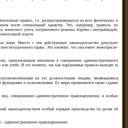
зательных правил, т.е. распро­страняющихся на всех физических и
вном носят специальный характер. Это, например, правила: по
а; воинского учета; погранич­ного режима; борьбы с контрабандой;
олнительной власти.
ых норм. Вместе с тем действую­щее законодательство допускает
конституционного права. Это означает, что она имеет межотрасле­
цом), привлекающим виновных в совершении административного
или учебе. И это понятно, так как нарушаемые правила выходят за
о уполномоченными на это должност­ными лицами, являющимися
и функциями и полномочиями. Ее меры применяются также судами
и лиц, совершивших администра­тивное правонарушение, в особых
ный законодательством особый порядок производства по делам об
я – административное право­нарушение.