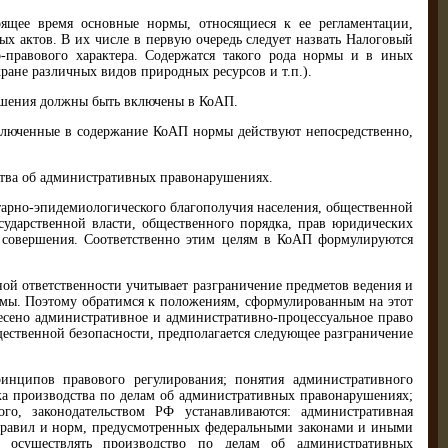
щее время основные нормы, отно­сящиеся к ее регламентации,
х актов. В их числе в первую очередь следует назвать Налоговый
-правового характера. Содержатся такого рода нормы и в иных
хране различных видов природных ресурсов и т.п.).
рушения должны быть включены в КоАП.
включенные в содержание КоАП нормы действуют непосредственно,
тва об административных пра­вонарушениях.
итарно-эпидемиологического благо­получия населения, общественной
сударственной власти, общественного порядка, прав юридичес­ких
 совершения. Соответственно этим целям в КоАП формулируются
ной ответственности учитывает разграничение предметов ведения и
емы. Поэтому обратимся к положениям, сформулированным на этот
есено административное и админи­стративно-процессуальное право
щественной безопасности, предполагается следующее разграни­чение
нципов правового регулирования; по­нятия административного
а про­изводства по делам об административных правонарушениях;
о, законодательством РФ устанавлива­ются: административная
 правил и норм, предусмотренных федеральными законами и иными
осуществлять производство по делам об адми­нистративных