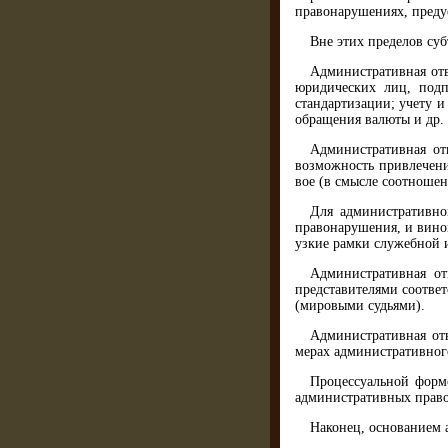
правонарушениях, пред
Вне этих пределов су
Административная отв
юридических лиц, подп
стандартизации; учету и
обращения валюты и др. 
Административная отв
возможность привлечения
вое (в смысле соотношен
Для административно
правонарушения, и винов
узкие рамки служебной 
Административная от
представителями соотве
(мировыми судьями).
Административная отв
мерах административног
Процессуальной формо
административных право
Наконец, основанием 