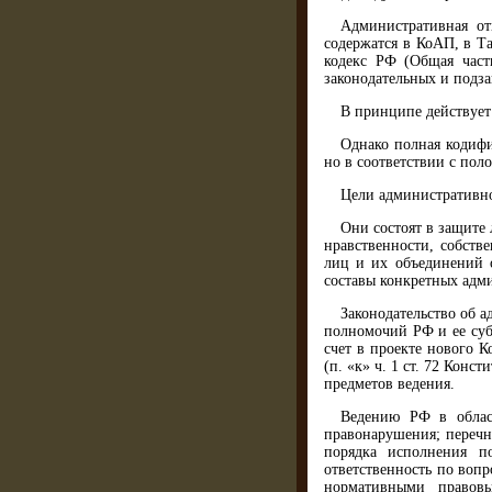
Административная от
содержатся в КоАП, в Т
кодекс РФ (Общая част
законодательных и подза
В принципе действует
Однако полная кодифи
но в соответствии с пол
Цели административно
Они состоят в защите 
нравственности, собств
лиц и их объединений 
составы конкретных адм
Законодательство об 
полномочий РФ и ее суб
счет в проекте нового 
(п. «к» ч. 1 ст. 72 Кон
предметов ведения.
Ведению РФ в област
правонарушения; перечн
по­рядка исполнения п
ответственность по воп
норма­тивными правов