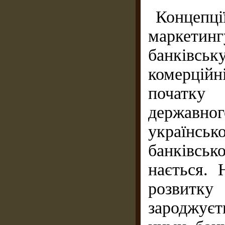
Концеп
маркетинг
банківсь
комер­ційн
початку
державно
українськ
банківсь
нається. 
розвитку
зароджуєт