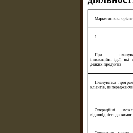
Маркетингова орієнт
1
При плануван
інноваційні ідеї, які 
деяких продуктів
Плануються програ
клієнтів, випереджаюч
Операційні можл
відповідність до вимог
Створення нових р