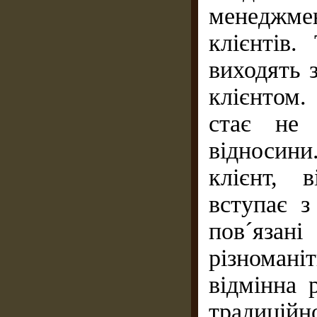
менеджмен
клієнтів
виходять 
клієнтом.
стає не 
відносини
клієнт, 
вступає з
пов´я­за
різноман
відмінна 
традицій­н