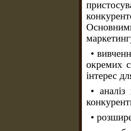
пристосув
конкурент
Основни
маркетинг
• вивченн
окремих с
інтерес дл
• аналіз
конкурент
• розшире