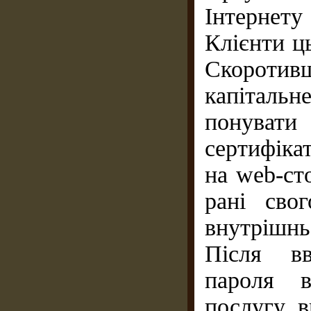
Інтернету
Клієнти ц
Скоротивш
капітальн
понувати
сертифіка
на web-сто
рані сво
внутрішнь
Після вв
пароля в
послугу, 