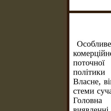
Особли
комерці
поточної
політики
Власне, в
стеми суч
Головна
виявленні