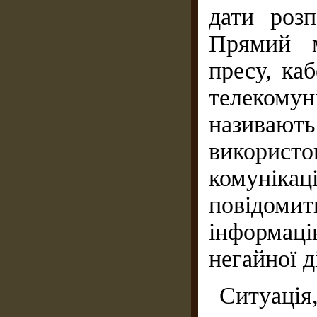
дати роз
Прямий м
пресу, ка
телекомун
називають
використо
комунікац
повідомит
інформаці
негайної ді
Ситуація