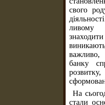
становлен
свого род
діяльност
ливому 
знаходити
виникають
важливо,
банку сп
розвитку
сформован
На сьогод
стали осн