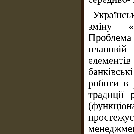
Українсь
зміну «ф
Проблем
плановій 
елементів
банківськ
роботи в 
традиції 
(функціо
простежує
менеджмен