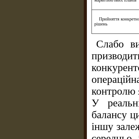
маркетингових планів
Прийняття конкретно
рішень
Слабо ви
приз
конкурен
операційн
контролю 
У реальн
балансу ц
іншу залеж
середньо- 