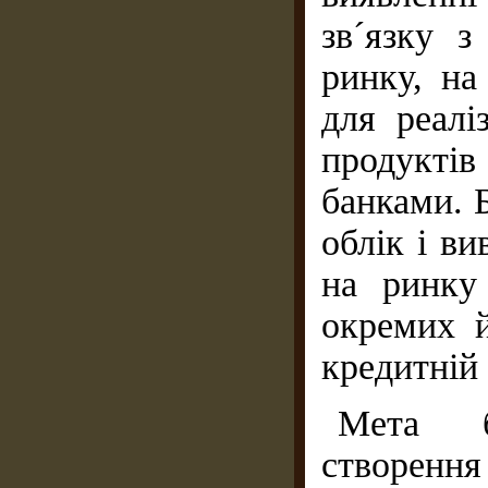
зв´яз­ку 
ринку, на
для реалі
продуктів
банками. 
облік і в
на ринку
окремих й
кредитній 
Мета б
створе