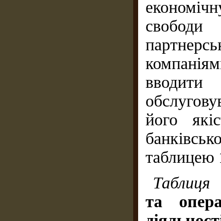
економічн
свободи
партнерс
компаніям
вводит
обслуговув
його які
банківськ
таблицею 
Таблиця
та опера
діяльност