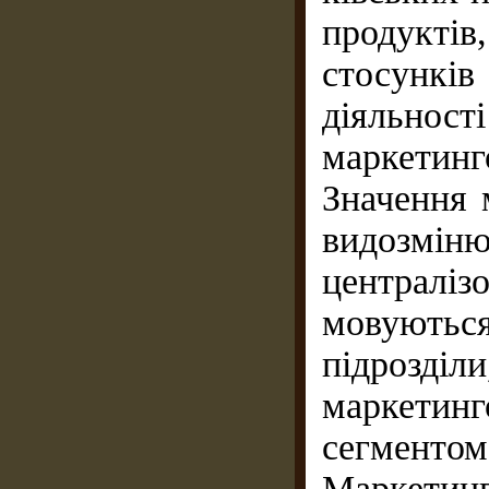
продукті
стосунк
діяльно
маркетин
Значення 
видозмін
централіз
мовуються
підрозділ
маркетинг
сегменто
Маркетин