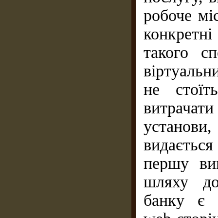
робоче мі
конкретн
такого сп
віртуальн
не стоїт
витрачати
уста­нов
видаєтьс
першу ви
шляху до
банку є 