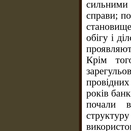
сильними
справи; по
становище
обігу і ді
проявляю
Крім тог
зарегульо
провідних
років бан
почали в
структу
використ