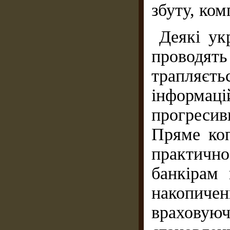
збуту, ко
Деякі ук
проводят
трапля
інформа
прогресив
Пря­ме ко
практич
банкірам 
накопи­че
враховую