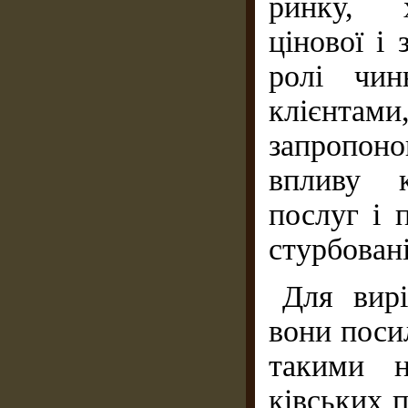
ринку, х
цінової і 
ролі чин
клієнтам
запропон
впливу к
послуг і 
стурбован
Для вир
вони поси
такими н
ківських п