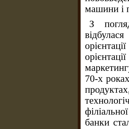
машини і 
З погля
відбулас
орієнтац
орієнтац
маркетин
70-х рока
продукта
технологі
філіальної
банки ста