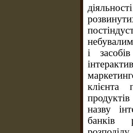
діяльнос
розвин
постіндус
небувалим
і засобів
інтеракти
маркетин
клієнта 
продуктів
назву інт
банків 
розподілу