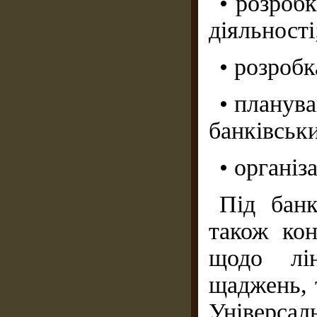
• розроб
діяльності
• розробк
• планув
банківськи
• організ
Під банк
також кон
щодо лін
щаджень, т
Універсал