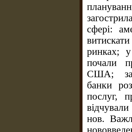
плануванн
загостри
сфері: ам
витискати 
ринках; 
почали п
США; зак
банки ро
послуг, 
відчували
нов. Важл
нововведе