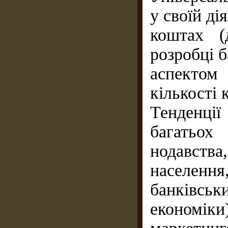
у своїй ді
коштах (
розробці 
аспектом
кількості 
Тенденці
багатьох
нодавств
населен
банківськ
економіки