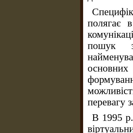
Специфі
полягає 
комуніка
пошук 
найменув
основни
формуван
можливіс
перева­гу
В 1995 р
віртуальн