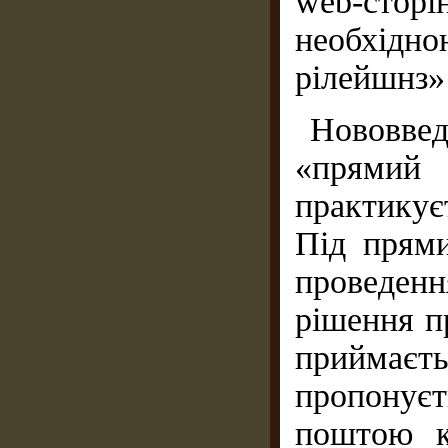
web-стор
необхідно
рілейшнз»
Нововве
«прямий
практикує
Під прями
проведенн
рішення п
прийма
пропонуєт
поштою к