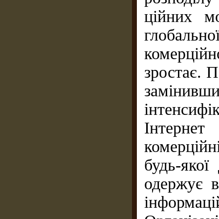
ційних м
глобальн
комерцій
зростає. П
замінив
інтенсиф
Інтерне
комерційн
будь-якої
одержує в
інформа