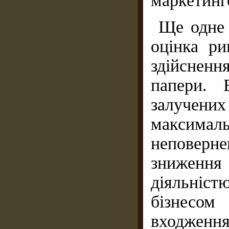
маркетинго
Ще одне 
оцінка р
здійсненн
папе­ри.
залучени
максимал
неповерн
зниження 
діяльніст
бізнесом
входжен