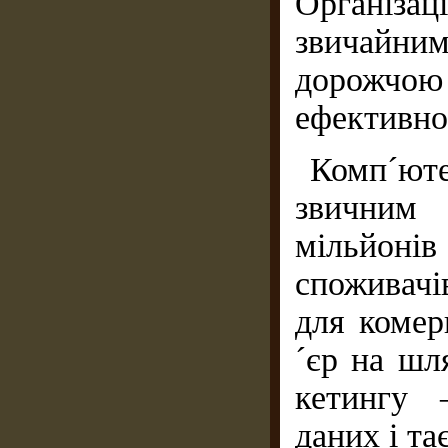
Організац
звичайни
дорожчою
ефективно
Комп´юте
звичним 
мільйонів
споживачі
для комер
´єр на шл
кетингу 
даних і та