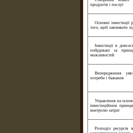
продуктів і послуг
Основні інвестиції р
того, щоб завоювати лі
Інвестиції в довгос
побудовані за прин
можливостей
Випередження уяв
потреби і бажання
Управління на основі
інвестиційним прин­
контро­лю затрат
Розподіл ресурсів в