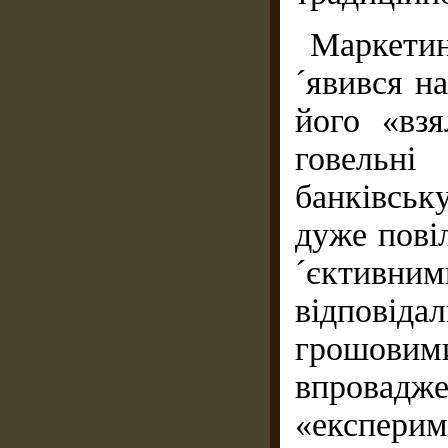
Маркетин
´явився н
його «взя
говельні
банківську
дуже пові
´єк­тивн
відповід
грошови
впрова
«експери