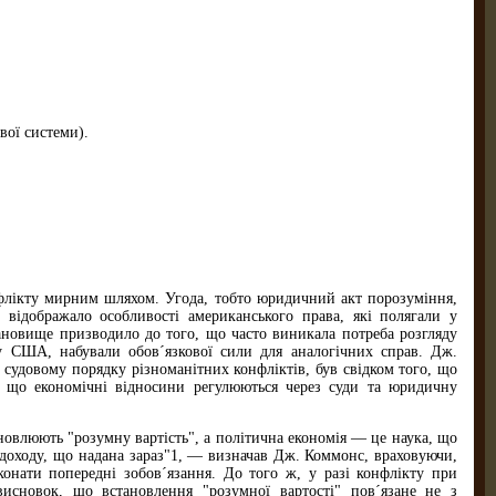
вої системи).
лікту мирним шляхом. Угода, тобто юридичний акт порозуміння,
відображало особливості американського права, які полягали у
становище призводило до того, що часто виникала потреба розгляду
у США, набували обов´язкової сили для аналогічних справ. Дж.
удовому порядку різноманітних конфліктів, був свідком того, що
, що економічні відносини регулюються через суди та юридичну
новлюють "розумну вартість", а політична економія — це наука, що
о доходу, що надана зараз"1, — визначав Дж. Коммонс, враховуючи,
онати попередні зобов´язання. До того ж, у разі конфлікту при
висновок, що встановлення "розумної вартості" пов´язане не з