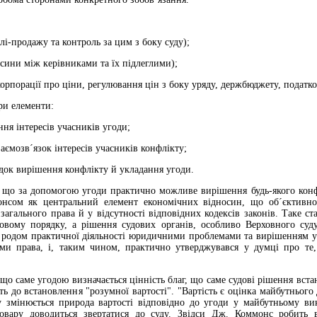
лі-продажу та контроль за цим з боку суду);
осини між керівниками та їх підлеглими);
корпорації про ціни, регулювання цін з боку уряду, держбюджету, податко
ри елементи:
ння інтересів учасників угоди;
заємозв´язок інтересів учасників конфлікту;
док вирішення конфлікту й укладання угоди.
що за допомогою угоди практично можливе вирішення будь-якого конф
нсом як центральний елемент економічних відносин, що об´єктивно 
 загального права й у відсутності відповідних кодексів законів. Таке 
овому порядку, а рішення судових органів, особливо Верховного суд
 родом практичної діяльності юридичними проблемами та вирішенням у с
ми права, і, таким чином, практично утверджувався у думці про те
о саме угодою визначається цінність благ, що саме судові рішення вста
уть до встановлення "розумної вартості". "Вартість є оцінка майбутньог
 змінюється природа вартості відповідно до угоди у майбутньому вик
товару доводиться звертатися до суду. Звідси Дж. Коммонс робить 