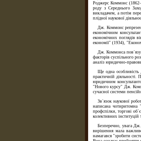
Роджерс Коммонс (1862—
роду з Середнього Захо
викладачем, а потім пер
плідної наукової діяльнос
Дж. Коммонс репрезен
економічним консультан
економічних поглядів ві
економії" (1934), "Еконо
Дж. Коммонса пов´язув
факторів суспільного ро
аналіз юридично-правови
Ще одна особливість 
практичній діяльності.
юридичним консультанто
"Нового курсу" Дж. Комм
сучасної системи пенсій
Зв´язок наукової робо
написана чотиритомна "
профспілки, торгові об´
колективних інституцій 
Безперечно, увага Дж.
вирішення мала важливе
намагався "зробити сист
Вона означає прийняття 