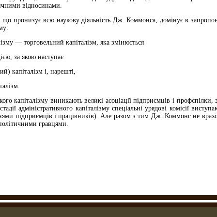
ичними відносинами.
, що пронизує всю наукову діяльність Дж. Коммонса, домінує в запропо
му:
алізму — торговельний капіталізм, яка змінюється
єю, за якою наступає
й) капіталізм і, нарешті,
талізм.
ького капіталізму виникають великі асоціації підприємців і профспілки, 
а стадії адміністративного капіталізму спеціальні урядові комісії вист
нями підприємців і працівників). Але разом з тим Дж. Коммонс не врахо
 політичними гравцями.