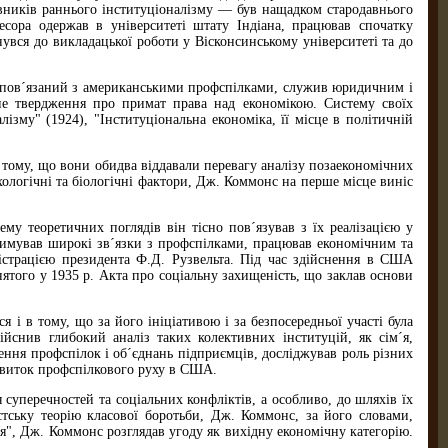
ників раннього інституціоналізму — був нащадком стародавнього
есора одержав в університеті штату Індіана, працював спочатку
увся до викладацької роботи у Вісконсинському університеті та до
но пов´язаний з американськими профспілками, служив юридичним і
рне твердження про примат права над економікою. Систему своїх
лізму" (1924), "Інституціональна економіка, її місце в політичній
в тому, що вони обидва віддавали перевагу аналізу позаекономічних
хологічні та біологічні фактори, Дж. Коммонс на перше місце виніс
му теоретичних поглядів він тісно пов´язував з їх реалізацією у
римував широкі зв´язки з профспілками, працював економічним та
істрацією президента Ф.Д. Рузвельта. Під час здійснення в США
ятого у 1935 р. Акта про соціальну захищеність, що заклав основи
 і в тому, що за його ініціативою і за безпосередньої участі була
снив глибокий аналіз таких колективних інституцій, як сім´я,
нення профспілок і об´єднань підприємців, досліджував роль різних
озвиток профспілкового руху в США.
суперечностей та соціальних конфліктів, а особливо, до шляхів їх
стську теорію класової боротьби, Дж. Коммонс, за його словами,
я", Дж. Коммонс розглядав угоду як вихідну економічну категорію.