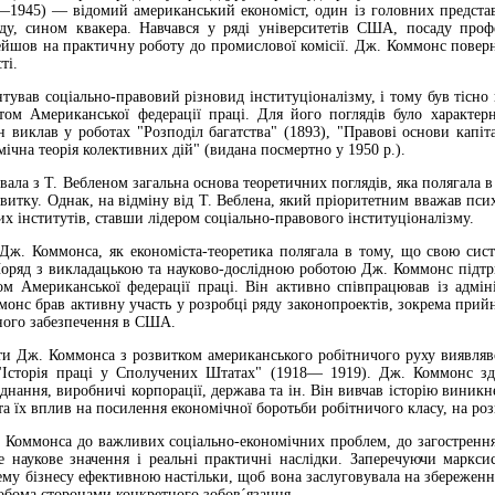
1945) — відомий американський економіст, один із головних представ
ду, сином квакера. Навчався у ряді університетів США, посаду проф
ейшов на практичну роботу до промислової комісії. Дж. Коммонс поверн
ті.
тував соціально-правовий різновид інституціоналізму, і тому був тіс
том Американської федерації праці. Для його поглядів було характе
н виклав у роботах "Розподіл багатства" (1893), "Правові основи капіта
мічна теорія колективних дій" (видана посмертно у 1950 p.).
ала з Т. Вебленом загальна основа теоретичних поглядів, яка полягала 
звитку. Однак, на відміну від Т. Веблена, який пріоритетним вважав пси
х інститутів, ставши лідером соціально-правового інституціоналізму.
Дж. Коммонса, як економіста-теоретика полягала в тому, що свою систе
 Поряд з викладацькою та науково-дослідною роботою Дж. Коммонс підт
м Американської федерації праці. Він активно співпрацював із адмін
онс брав активну участь у розробці ряду законопроектів, зокрема прийн
ного забезпечення в США.
ти Дж. Коммонса з розвитком американського робітничого руху виявлявся
Історія праці у Сполучених Штатах" (1918— 1919). Дж. Коммонс здій
єднання, виробничі корпорації, держава та ін. Він вивчав історію виник
та їх вплив на посилення економічної боротьби робітничого класу, на р
 Коммонса до важливих соціально-економічних проблем, до загострення 
 наукове значення і реальні практичні наслідки. Заперечуючи маркси
ему бізнесу ефективною настільки, щоб вона заслуговувала на збереженн
обома сторонами конкретного зобов´язання.