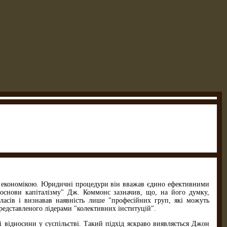
д економікою. Юридичні процедури він вважав єдино ефективними
 основи капіталізму" Дж. Коммонс зазначив, що, на його думку,
ласів і визнавав наявність лише "професійних груп, які можуть
редставленого лідерами "колективних інституцій".
 відносини у суспільстві. Такий підхід яскраво виявляється Джон