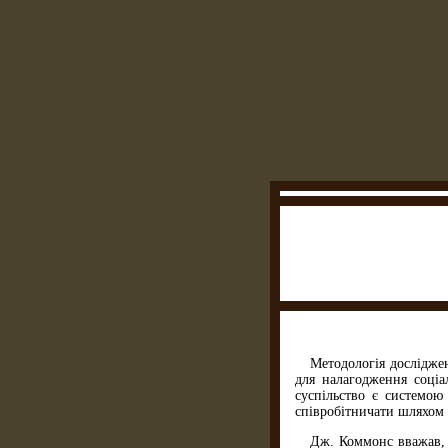
Методологія дослідже
для налагодження соціа
суспільство є системою
співробітничати шляхом 
Дж. Коммонс вважав, 