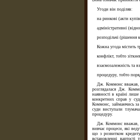
Угоди він поділяв:
на ринкові (акти купів
адміністративні (відн
розподільчі (рішення 
Кожна угода містить т
конфлікт, тобто зіткне
взаємозалежність та в
процедуру, тобто поря
Дж. Коммонс вважав, 
розглядалася Дж. Коммо
наявності в країні лише
конкретних справ у суд
Коммонс, займаючись за
суди виступали тлумача
процедуру.
Дж. Коммонс вважав, щ
вивчає процеси, які вед
що з розвитком кредиту
встановленні вартості 