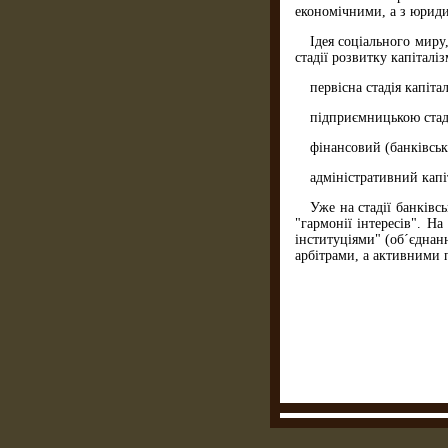
економічними, а з юрид
Ідея соціального миру
стадії розвитку капіталіз
первісна стадія капіт
підприємницькою стаді
фінансовий (банківськи
адміністративний капі
Уже на стадії банківс
"гармонії інтересів". Н
інституціями" (об´єднан
арбітрами, а активними