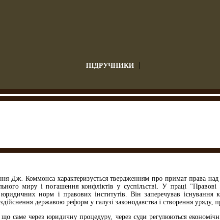
ПІДРУЧНИКИ
ння Дж. Коммонса характеризується твердженням про примат права на
льного миру і погашення конфліктів у суспільстві. У праці "Правові
 юридичних норм і правових інститутів. Він заперечував існування к
здійснення державою реформ у галузі законодавства і створення уряду, п
що саме через юридичну процедуру, через суди регулюються економічні