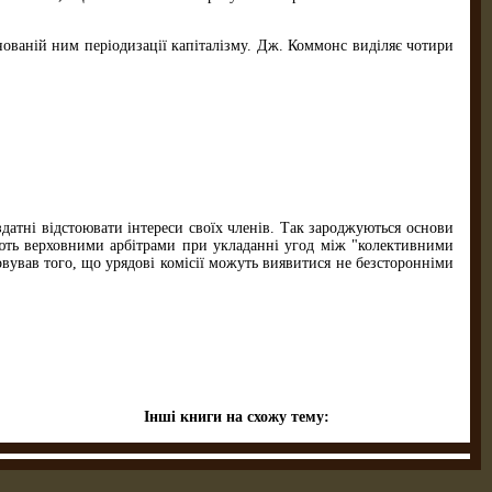
нованій ним періодизації капіталізму. Дж. Коммонс виділяє чотири
здатні відстоювати інтереси своїх членів. Так зароджуються основи
упають верховними арбітрами при укладанні угод між "колективними
вував того, що урядові комісії можуть виявитися не безсторонніми
Інші книги на схожу тему: