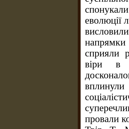
спонукал
еволюції л
висловил
напрямки 
сприяли р
віри в 
досконало
вплинули
соціалі
суперечли
провали к