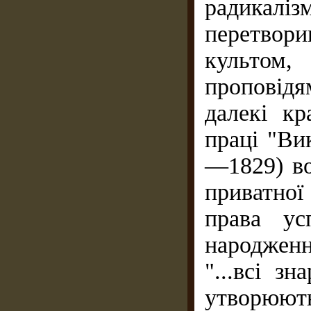
радикал
перетвор
культом,
проповідя
далекі кр
праці "Ви
—1829) во
приватної 
права ус
народжен
"...всі зн
утворюю