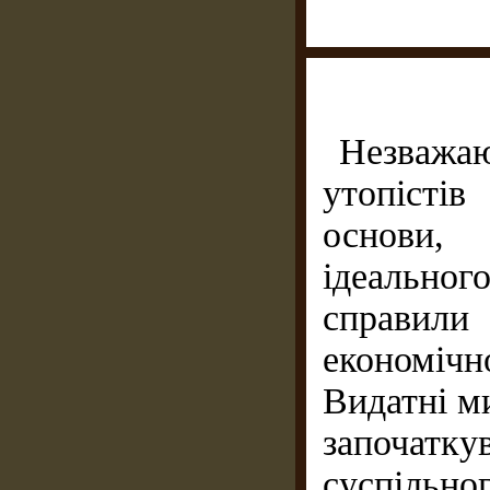
Незважаю
утопістів
основи,
ідеальног
справили
економічн
Видатні ми
започатку
суспільн