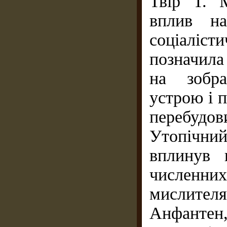
Твір Т. 
вплив на
соціаліст
позначила
на зобра
устрою і 
перебудови
Утопічни
вплинув 
численни
мислител
Анфанте