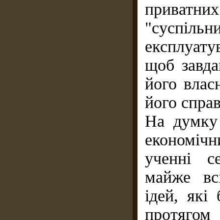
приватних
"суспіл
експлуатув
щоб завда
його влас
його справ
На думку 
економічн
ученні се
майже вс
ідей, які
протяго