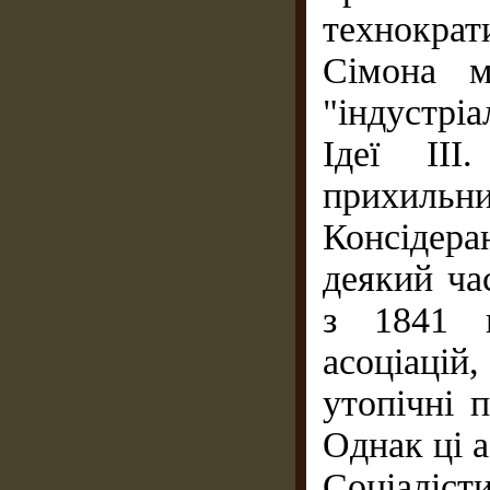
технокра
Сімона м
"індустріа
Ідеї II
прихиль
Консідера
деякий ча
з 1841 п
асоціацій,
утопічні 
Однак ці а
Соціаліст