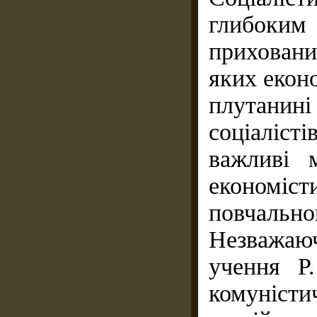
глибоки
прихован
яких еконо
плутанин
соціалісті
важливі 
економі
повчально
Незважаюч
учення Р
комуніс