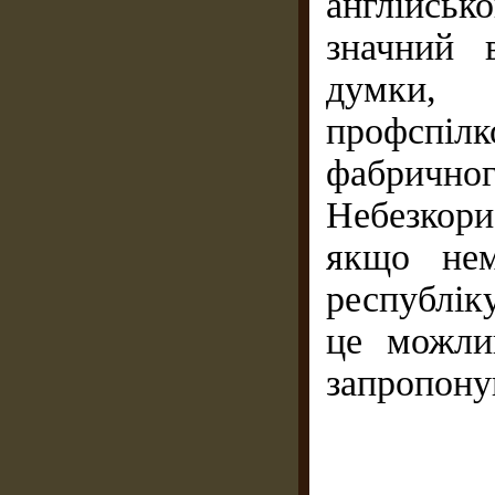
англійськ
значний 
думки, 
профсп
фабричног
Небезкори
якщо нем
республік
це можли
запропону