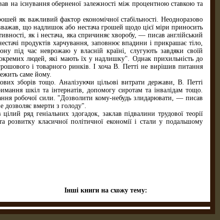
вав на існування оберненої залежності між процентною ставкою та
рошей як важливий фактор економічної стабільності. Неодноразово
 вважав, що надлишок або нестача грошей щодо цієї міри приносить
ивності, як і нестача, яка спричиняє хворобу, — писав англійський
естачі продуктів харчування, заповнює впадини і прикрашає тіло,
дону під час неврожаю у власній країні, слугують завдяки своїй
х окремих людей, які мають їх у надлишку". Однак прихильність до
грошового і товарного ринків. І хоча В. Петті не вирішив питання
лежить саме йому.
ових зборів тощо. Аналізуючи цільові витрати держави, В. Петті
римання шкіл та інтернатів, допомогу сиротам та інвалідам тощо.
ання робочої сили. "Дозволити кому-небудь злидарювати, — писав
 дозволяє вмерти з голоду".
цілий ряд геніальних здогадок, заклав підвалини трудової теорії
та розвитку класичної політичної економії і стали у подальшому
Інші книги на схожу тему: