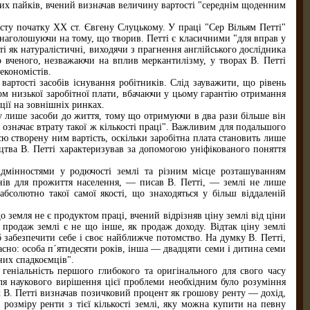
их пайків, вчений визначав величину вартості "середнім щоденним
сту початку XX ст. Євгену Слуцькому. У праці "Сер Вільям Петті"
, наголошуючи на тому, що творив. Петті є класичними "для вправ у
і як натуралістичні, виходячи з прагнення англійського дослідника
 вченого, незважаючи на вплив меркантилізму, у творах В. Петті
економістів.
вартості засобів існування робітників. Слід зауважити, що рівень
ом низької заробітної плати, вбачаючи у цьому гарантію отримання
ії на зовнішніх ринках.
 лише засоби до життя, тому що отримуючи в два рази більше він
 означає втрату такої ж кількості праці". Важливим для подальшого
ю створену ним вартість, оскільки заробітна плата становить лише
тва В. Петті характеризував за допомогою уніфікованого поняття
відмінностями у родючості землі та різним місце розташуванням
онів для прожиття населення, — писав В. Петті, — землі не лише
бсолютно такої самої якості, що знаходяться у більш віддаленій
о земля не є продуктом праці, вчений відрізняв ціну землі від ціни
продаж землі є не що інше, як продаж доходу. Відтак ціну землі
б забезпечити себе і своє найближче потомство. На думку В. Петті,
сно: особа п´ятидесяти років, інша — двадцяти семи і дитина семи
ених спадкоємців".
геніальність першого глибокого та оригінального для свого часу
для наукового вирішення цієї проблеми необхідним було розуміння
к В. Петті визначав позичковий процент як грошову ренту — дохід,
розміру ренти з тієї кількості землі, яку можна купити на певну