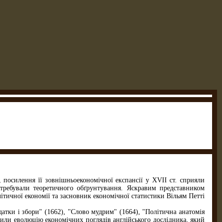
 посилення її зовнішньоекономічної експансії у XVII ст. сприяли
требували теоретичного обґрунтування. Яскравим представником
ітичної економії та засновник економічної статистики Вільям Петті
атки і збори" (1662), "Слово мудрим" (1664), "Політична анатомія
ідчили еволюцію економічних поглядів англійського дослідника, який