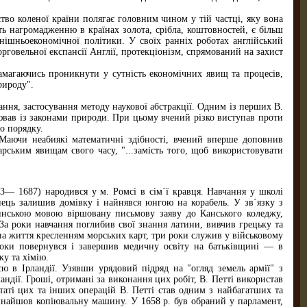
тво коленої країни полягає головним чином у тій частці, яку вона
ють нагромадженню в країнах золота, срібла, коштовностей, є більш
внішньоекономічної політики. У своїх ранніх роботах англійський
рговельної експансії Англії, протекціонізм, спрямований на захист
амагаючись проникнути у сутність економічних явищ та процесів,
рироду".
ня, застосування методу наукової абстракції. Одним із перших В.
нював із законами природи. При цьому вчений різко виступав проти
о порядку.
. Маючи неабиякі математичні здібності, вчений вперше доповнив
арським явищам свого часу, "...замість того, щоб використовувати
23— 1687) народився у м. Ромсі в сім´ї кравця. Навчання у школі
пець залишив домівку і найнявся юнгою на корабель. У зв´язку з
инською мовою віршовану письмову заяву до Канського коледжу,
За роки навчання поглибив свої знання латини, вивчив грецьку та
на життя кресленням морських карт, три роки служив у військовому
оки повернувся і завершив медичну освіту на батьківщині — в
ку та хімію.
ю в Ірландії. Узявши урядовий підряд на "огляд земель армії" з
ндії. Гроші, отримані за виконання цих робіт, В. Петті використав
льтаті цих та інших операцій В. Петті став одним з найбагатших та
инайшов копіювальну машину. У 1658 р. був обраний у парламент,