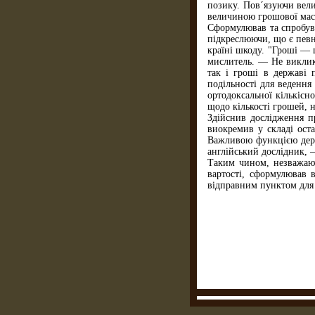
позику. Пов´язуючи вели
величиною грошової мас
Сформулював та спробува
підкреслюючи, що є певн
країні шкоду. "Гроші — 
мислитель. — Не виклика
так і гроші в державі 
подільності для ведення
ортодоксальної кількісн
щодо кількості грошей, н
Здійснив дослідження п
виокремив у складі оста
Важливою функцією держ
англійський дослідник, 
Таким чином, незважаючи
вартості, сформулював 
відправним пунктом для 