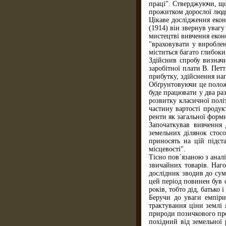
праці". Стверджуючи, що
прожитком дорослої люди
Цікаве дослідження екон
(1914) він звернув уваг
мистецтві вивчення екон
"враховувати у виробле
міститься багато глибоки
Здійснив спробу визначи
заробітної плати В. Пет
прибутку, здійснення на
Обґрунтовуючи це полож
буде працювати у два ра
розвитку класичної полі
частину вартості проду
ренти як загальної форм
Започаткував вивчення 
земельних ділянок стос
приносять на цій підст
місцевості".
Тісно пов´язаною з аналі
звичайних товарів. Наг
дослідник зводив до сум
цей період повинен був 
років, тобто дід, батько
Беручи до уваги емпіри
трактування ціни землі 
природи позичкового про
похідний від земельної 