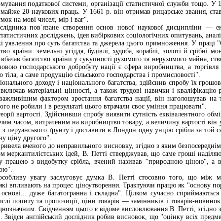
рмування податкової системи, організації статистичної служби тощо. У 1
 майже 20 наукових праць. У 1661 р. він отримав рицарське звання, ста
ок на мові чисел, мір і ваг".
ослідника пов´язане створення основ нової наукової дисципліни — е
статистичних досліджень, ідея вибіркових соціологічних опитувань, анал
і уявлення про суть багатства та джерела цього примноження. У праці "С
тво країни: земельні угіддя, будівлі, худоба, кораблі, золоті й срібні м
вбачав багатство країни у сукупності рухомого та нерухомого майна, ст
овою господарського добробуту нації є сфера виробництва, а торгівля ві
тіла, а саме продукцію сільського господарства і промисловості".
іонального доходу і національного багатства, здійснив спробу їх грошов
 включав матеріальні цінності, а також трудові навички і кваліфікацію
йважливішим фактором зростання багатства нації, він наголошував на 
го не робили і в результаті цього втрачали своє уміння працювати".
теорії вартості. Здійснивши спробу виявити сутність еквівалентного обмі
им часом, витраченим на виробництво товару, а величину вартості він 
 з перуанського ґрунту і доставити в Лондон одну унцію срібла за той с
у ціну другого".
привела вченого до неправильного висновку, згідно з яким безпосереднім
 меркантилістських ідей, В. Петті стверджував, що саме гроші наділяю
ену працею з видобутку срібла, вчений називав "природною ціною", а 
ою".
особливу увагу заслуговує думка В. Петті стосовно того, що між м
які впливають на процес ціноутворення. Трактуючи працю як "основу порі
 основі... дуже багатогранна і складна". Цілком сучасно сприймаються
ислі попиту та пропозиції, ціни товарів — замінників і товарів-новино
 однозначним. Свідченням цього є відоме висловлювання В. Петті, згідно
. Звідси англійський дослідник робив висновок, що "оцінку всіх предмет