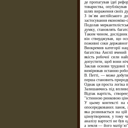
де пропагував ідеї рефо
товариства, опублікував
шлях вираження своїх дум
З ім´ям англійського д
застосування економіко-
Подолав меркантилістськ
думку, становлять багатс
Таким чином, дослідник 
він стверджував, що осн
поживні соки державного 
Виокремив категорії нац
багатства Англії вчений
якість робочої сили на
допустити, щоб вони нічо
Заклав основи трудової 
вимірював останню робоч
В. Петті, — може добути
перша становить природн
Однак ця проста логіка 
Залишаючись під впливом
Відтак вартість, створ
"істинною ринковою цін
У цьому контексті на 
опосередкованих ланок, 
яка розвивається на цій
ціноутворення, у тому ч
аналізу вартості не був
а земля — його матір´ю"