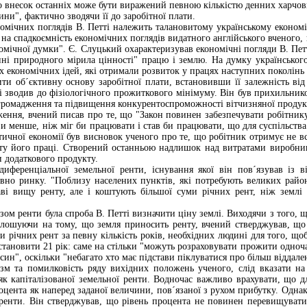
 внесок останніх може бути виражений певною кількістю денних харчов
ни", фактично зводячи її до заробітної плати.
омічних поглядів В. Петті належить талановитому українському економі
у на спадкоємність економічних поглядів видатного англійського вченого
омічної думки". Є. Слуцький охарактеризував економічні погляди В. Петт
нні природного мірила цінності" працю і землю. На думку українського
х економічних ідей, які отримали розвиток у працях наступних поколінь 
ти об´єктивну основу заробітної плати, встановивши її залежність від 
ті зводив до фізіологічного прожиткового мінімуму. Він був прихильник
громадження та підвищення конкурентоспроможності вітчизняної продукц
ення, вчений писав про те, що "Закон повинен забезпечувати робітнику
зи менше, ніж міг би працювати і став би працювати, що для суспільства
тичної економії був висновок ученого про те, що робітник отримує не вс
кту його праці. Створений останньою надлишок над витратами виробниц
и додаткового продукту.
диференціальної земельної ренти, існування якої він пов´язував із 
овно ринку. "Поблизу населених пунктів, які потребують великих рай
аві вищу ренту, але і коштують більшої суми річних рент, ніж землі а
зом ренти була спроба В. Петті визначити ціну землі. Виходячи з того, щ
олошуючи на тому, що земля приносить ренту, вчений стверджував, що 
и річних рент за певну кількість років, необхідних людині для того, що
становити 21 рік: саме на стільки "можуть розраховувати прожити одноча
 і син", оскільки "небагато хто має підстави піклуватися про більш віддал
зм та помилковість ряду вихідних положень ученого, слід вказати на 
як капіталізованої земельної ренти. Водночас важливо врахувати, що 
цента як наперед заданої величини, пов´язаної з рухом прибутку. Одна
ренти. Він стверджував, що рівень процента не повинен перевищувати 