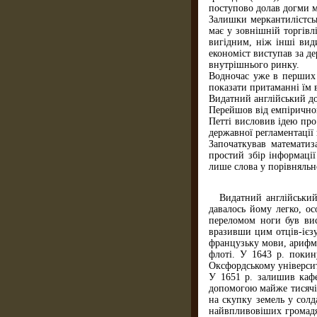
поступово долав догми м
Залишки меркантилістськ
має у зовнішній торгівл
вигідним, ніж інші види
економіст виступав за д
внутрішнього ринку.
Водночас уже в перших 
показати притаманні їм в
Видатний англійський до
Перейшов від емпіричног
Петті висловив ідею про
державної регламентації
Започаткував математиз
простий збір інформації
лише слова у порівняльн
Видатний англійський
давалось йому легко, о
переломом ноги був вис
вразивши цим отців-ієзу
французьку мови, арифме
флоті. У 1643 р. поки
Оксфордському університе
У 1651 р. залишив кафе
допомогою майже тисячі 
на скупку земель у солд
найвпливовіших громадя