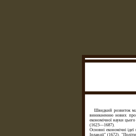
Швидкий розвиток ман
виникненню нових проце
економічної науки цього
(1623—1687).
Основні економічні ідеї
Ірландії" (1672), "Політ