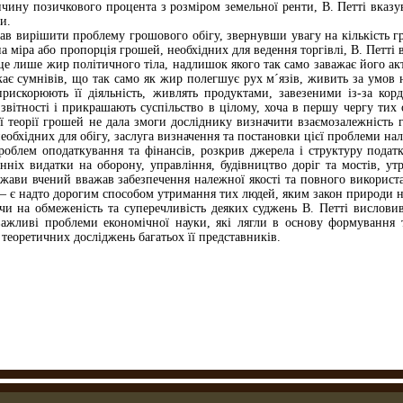
чину позичкового процента з розміром земельної ренти, В. Петті вказу
и.
в вирішити проблему грошового обігу, звернувши увагу на кількість г
а міра або пропорція грошей, необхідних для ведення торгівлі, В. Петті
це лише жир політичного тіла, надлишок якого так само заважає його акт
є сумнівів, що так само як жир полегшує рух м´язів, живить за умов н
прискорюють її діяльність, живлять продуктами, завезеними із-за кор
 звітності і прикрашають суспільство в цілому, хоча в першу чергу ти
ої теорії грошей не дала змоги досліднику визначити взаємозалежність 
еобхідних для обігу, заслуга визначення та постановки цієї проблеми на
роблем оподаткування та фінансів, розкрив джерела і структуру податк
нніх видатки на оборону, управління, будівництво доріг та мостів, ут
ави вчений вважав забезпечення належної якості та повного використ
— є надто дорогим способом утримання тих людей, яким закон природи не
 на обмеженість та суперечливість деяких суджень В. Петті висловив 
важливі проблеми економічної науки, які лягли в основу формування 
теоретичних досліджень багатьох її представників.