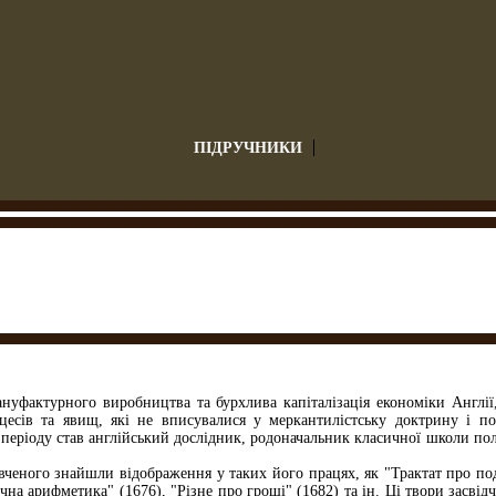
ПІДРУЧНИКИ
уфактурного виробництва та бурхлива капіталізація економіки Англії,
сів та явищ, які не вписувалися у меркантилістську доктрину і по
 періоду став англійський дослідник, родоначальник класичної школи пол
 вченого знайшли відображення у таких його працях, як "Трактат про под
ична арифметика" (1676), "Різне про гроші" (1682) та ін. Ці твори засв