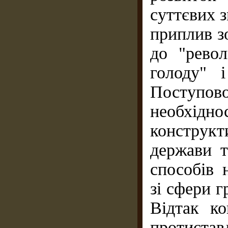
суттєвих з
приплив з
до "револ
голоду" і
Поступо
необхі
конструк
держави т
способів 
зі сфери г
Відтак ко
протиста