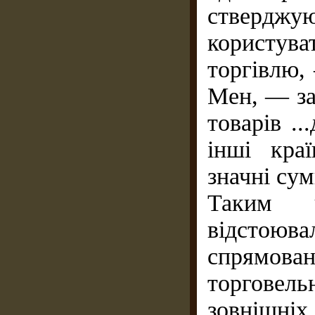
ствердж
користу
торгівлю,
Мен, — за
товарів ..
інші кра
значні сум
Таким ч
відстоюв
спрямова
торговел
зовнішні