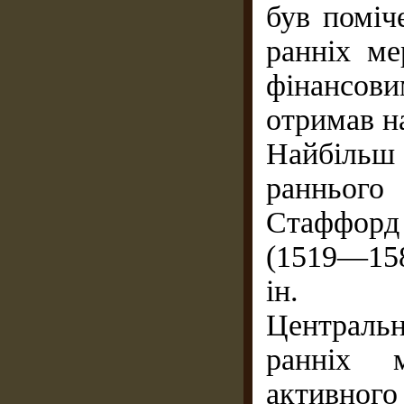
був поміч
ранніх ме
фінансови
отримав н
Найбіль
раннього 
Стаффорд 
(1519—158
ін.
Центральн
ранніх м
активного