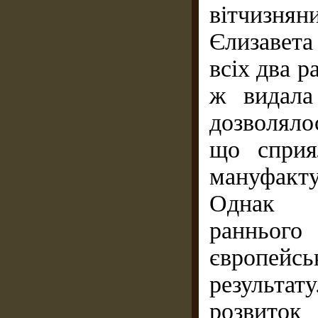
вітчизня
Єлизавет
всіх два р
ж видала
дозволяло
що сприя
мануфакту
Однак в
раннього
європейс
результат
розвиток