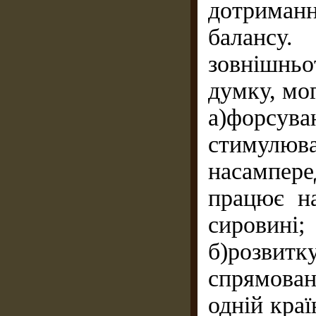
дотриман
балансу.
зовнішнь
думку, мог
а)форс
стимулюва
насампере
працює на
сировині;
б)розвит
спрямован
одній краї