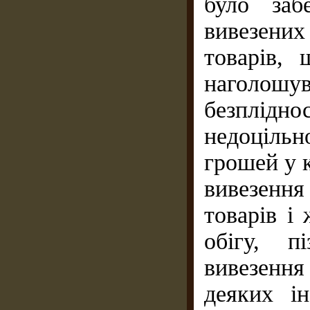
було заб
вивезених
товарів,
наголо
безплідн
недоціль
грошей у 
вивезенн
товарів і
обігу, п
вивезенн
деяких і