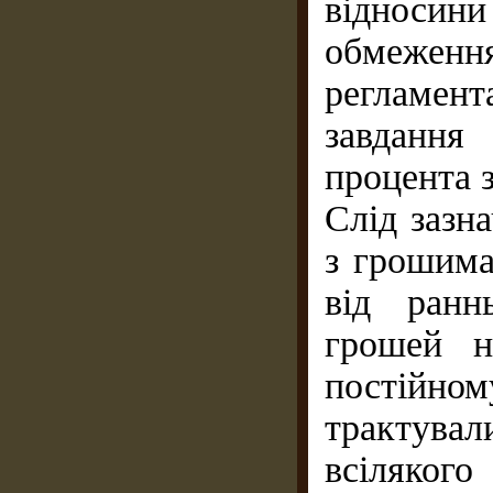
відноси
обмеже
регламент
завданн
процента 
Слід зазн
з грошима
від ранн
грошей н
постійном
трактувал
всіляког