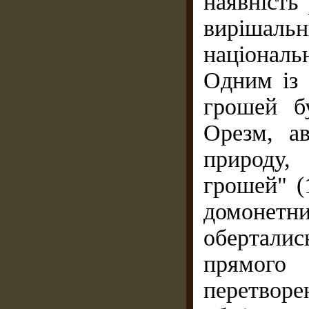
наявність
виріша
національн
Одним із 
грошей б
Орезм, а
природу,
грошей" (
домонетн
оберталис
прямог
перетвор