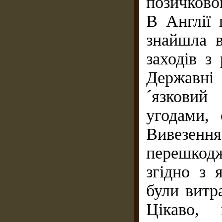
позичково
В Англії 
знайшла в
заходів з
Державні
´язковий
угодами,
Вивезення
перешкод
згідно з 
були витр
Цікаво, 