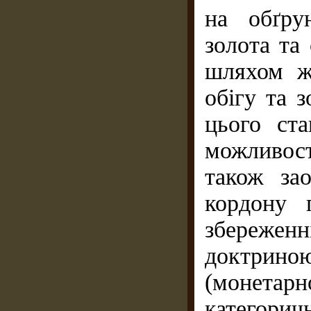
на обґру
золота та
шляхом жо
обігу та з
цього ста
можливост
також за
кордону 
збереженн
доктрино
(монетарн
категорич