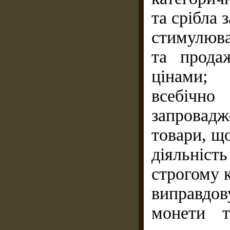
та срібла 
стимулюва
та прода
цінами;
всебічно
запровад
товари, що
діяльніс
строгому 
виправдо
монети т