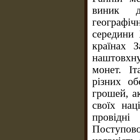
виник д
географічн
середини 
країнах 
наштовхну
монет. Іт
різних об
грошей, а
своїх нац
провідні
Поступо