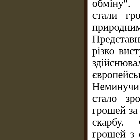
обміну".
стали гр
природним
Представ
різко вис
здійсню
європейс
Неминучи
стало зр
грошей за 
скарбу. 
грошей з 