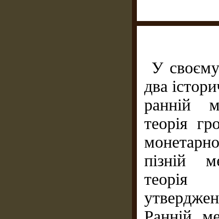
У своєму
два істори
ранній м
теорія гр
монетарно
пізній м
теорія 
утверджен
Ранній ме