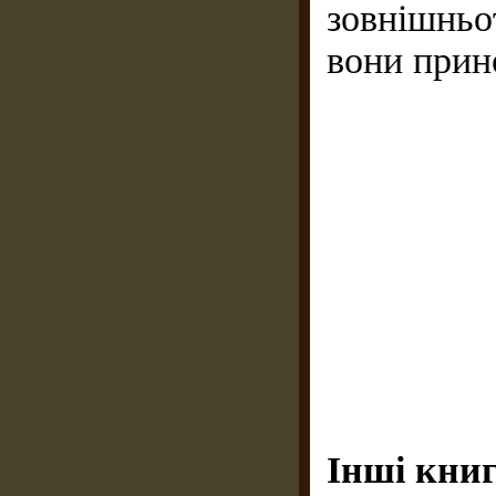
зовнішньо
вони прино
Інші книг