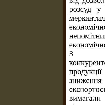
від дозво
розсуд у
меркантил
економіч
непоміт
економічно
З ме
конкурен
продукції
знижен
експорт
вимагали 