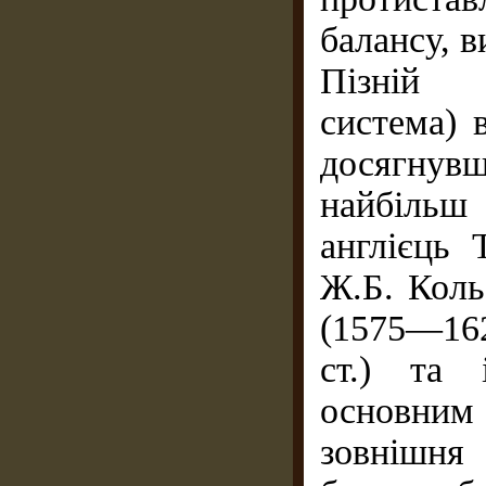
балансу, в
Пізній 
система) 
досягнув
найбільш
англієць
Ж.Б. Коль
(1575—162
ст.) та 
основним 
зовнішня 