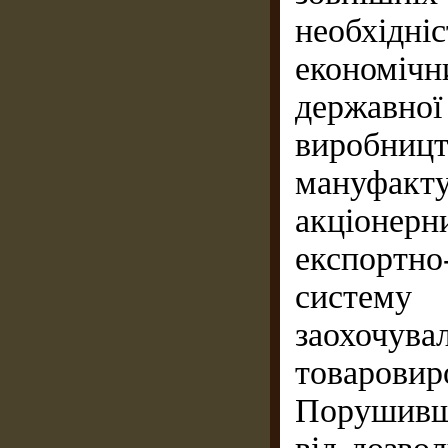
необхідн
економічн
державн
виробни
мануфакт
акціонер
експортн
систему 
заохочу
товаровир
Порушивш