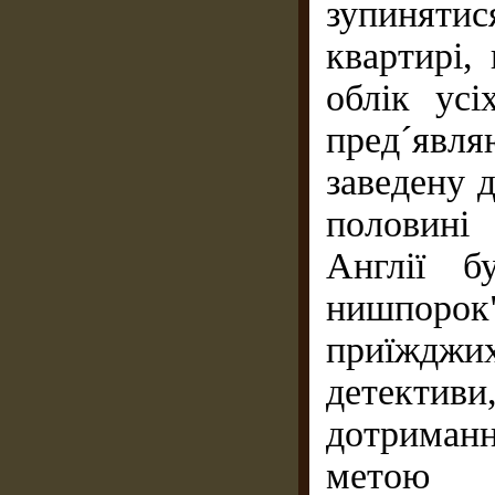
зупиняти
квартирі,
облік усі
пред´явля
заведену д
половині
Англії б
нишпоро
приїждж
детектив
дотриманн
метою з