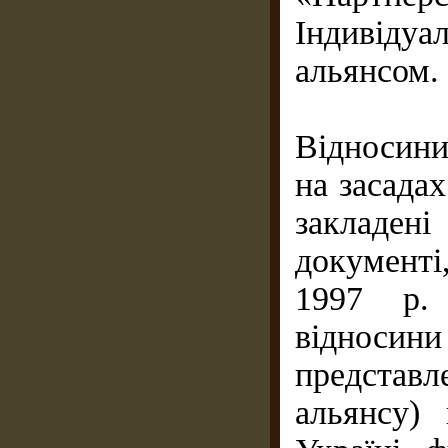
Індивідуа
альянсом.
Відносин
на засадах
закладе
документі
1997 р.
віднос
представ
альянсу)