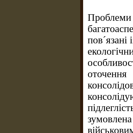
Проблеми
багатоас
пов´язані 
екологі
особливо
оточен
консолід
консоліду
підлеглі
зумовлен
військови