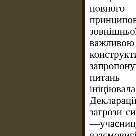
повного
принципов
зовнішньо
важливо
конструк
запропону
питань 
ініціювал
Деклараці
загрози с
—учасни
взаємови