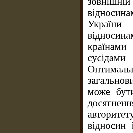
зовнішній
відносина
України
відносин
країнами
сусіда
Оптимальн
загально
може бут
досягне
авторитет
відносин 