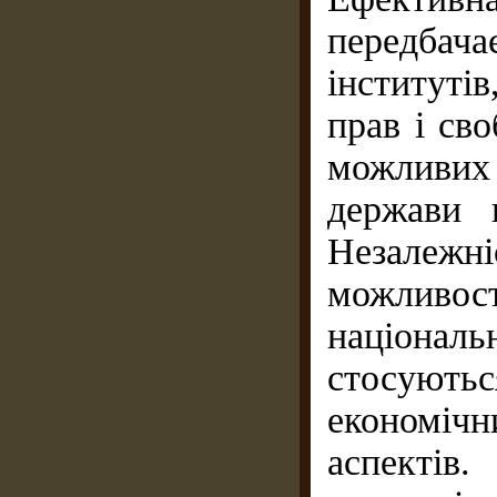
передбач
інституті
прав і св
можливих
держави п
Незалежні
можливос
націонал
стосують
економіч
аспектів