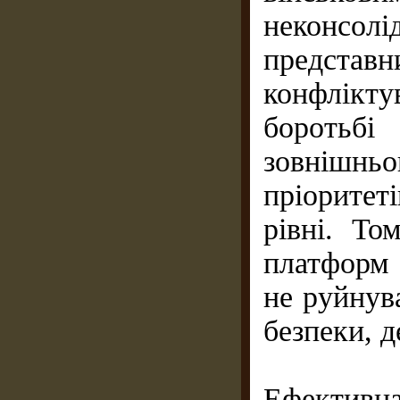
неконсол
предста
конфлікт
бороть
зовнішн
пріоритет
рівні. То
платформ 
не руйнув
безпеки, 
Ефективн