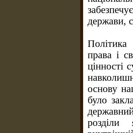
забезпечу
держави, с
Політика
права і с
цінності 
навколиш
основу на
було закл
державни
розділи 