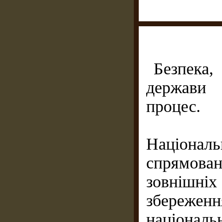
Безпека,
держави 
процес.
Національ
спрямова
зовнішн
збереженн
націона