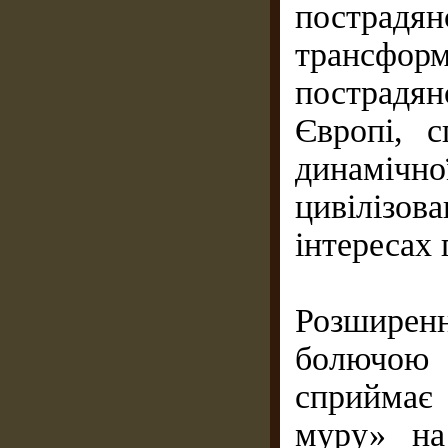
пострадян
трансф
пострадян
Європі, с
динаміч
цивілізо
інтересах 
Розширен
болючою
сприймає 
муру» на