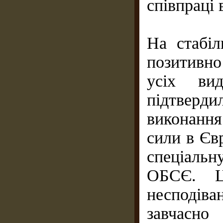
співпраці в
На стабіл
позитивн
усіх ви
підтверд
виконання
сили в Єв
спеціаль
ОБСЄ. Ц
несподів
завчасн