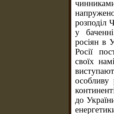
чинника
напружено
розподіл 
у баченн
росіян в У
Росії пос
своїх нам
виступают
особливу 
континенті
до Україн
енергетик