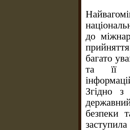
Найваго
національн
до міжнар
прийнятт
багато ува
та її с
інформацій
Згідно з
державни
безпеки 
заступи