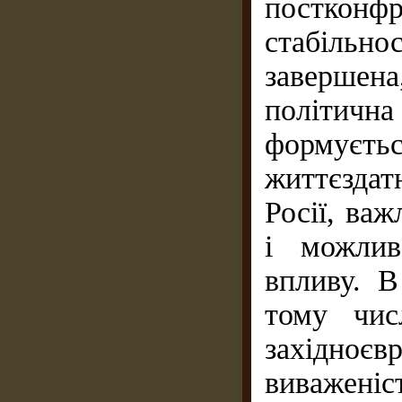
постконф
стабільн
завершен
політич
формуєтьс
життєздат
Росії, ва
і можлив
впливу. В
тому чис
західно
виваженіс