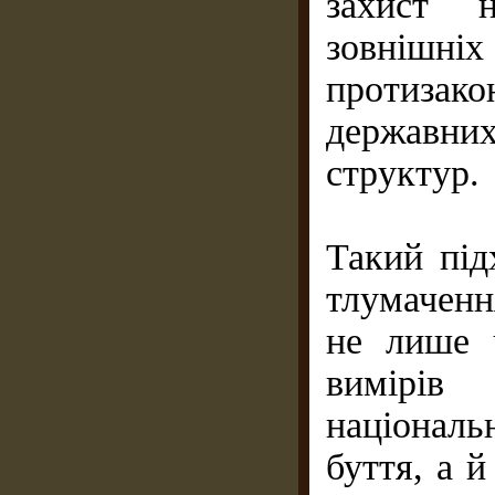
захист 
зовнішніх
протиза
державн
структур.
Такий під
тлумаченн
не лише 
вимірів 
націонал
буття, а 