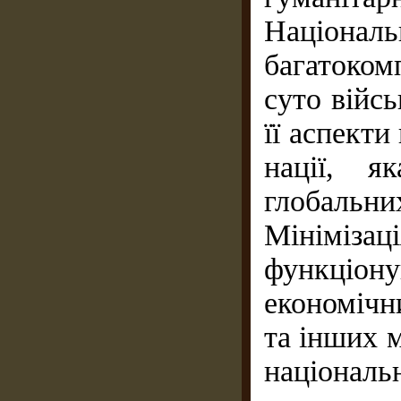
Націон
багатоком
суто війсь
її аспект
нації, я
глобальн
Мініміз
функціон
економічн
та інших 
націонал