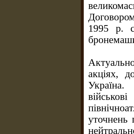
великома
Договором
1995 р. 
бронемаши
Актуальн
акціях, д
Україна.
військо
північноа
уточнень 
нейтральн