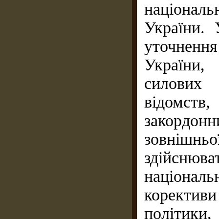
націонал
України. 
уточнення
України, 
силових 
відомств
закордонни
зовнішнь
здійснюва
національн
коректив
політики,