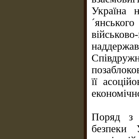
Україна 
´янсько
військово
наддер
Співдружн
позаблоко
її асоці
економічн
Поряд з 
безпеки 