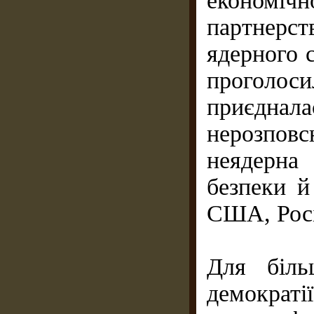
економічн
партнерс
ядерного 
проголос
приєдн
нерозпо
неядерна
безпеки й
США, Росі
Для біль
демократ