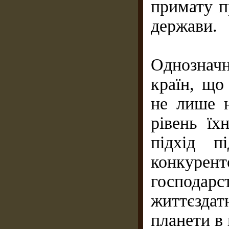
примату п
держави.
Однозначна
країн, що
не лише н
рівень їх
підхід п
конкур
господарс
життєзда
планети в 