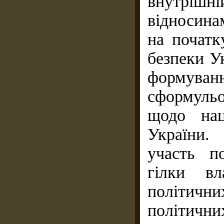
внутріш
відносина
на початк
безпеки У
формуванн
сформульо
щодо нац
України.
участь п
гілки вл
політични
політични