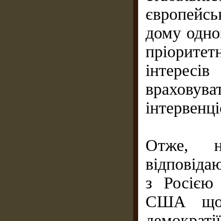
європейсь
дому одно
пріорите
інтерес
враховув
інтервенц
Отже, на
відповіда
з Росією 
США щод
демократ