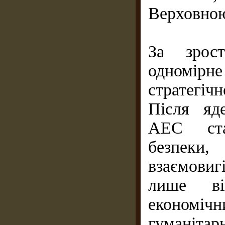
Верховно
За зрост
одномірне
стратегіч
Після яд
АЕС ста
безпеки,
взаємовиг
лише ві
економічн
гуманіт