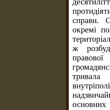
десятилі
протидія
справи. 
окремі по
територіал
ж розбуд
правов
громадян
тривала
внутріпол
надзвич
основних