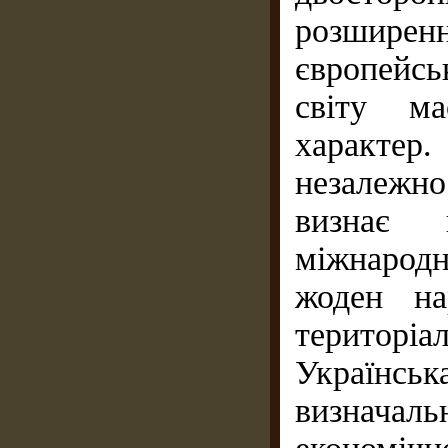
розширенн
європейс
світу ма
характе
незалежно
визнає 
міжнарод
жоден на
територіа
Українсь
визначал