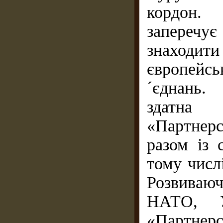
кордон. 
запереч
знаходити
європейс
´єднань.
здатна
«Партнер
разом із 
тому числі
Розвиваюч
НАТО, У
«Партнер