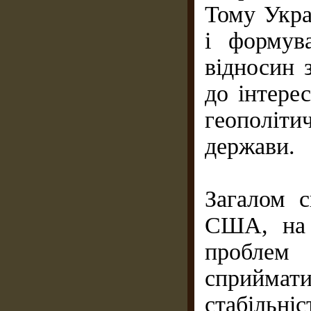
Тому Укра
і формув
відносин 
до інтерес
геополіт
держави.
Загалом с
США, на 
проблем 
сприймат
стабіль