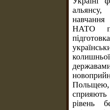
Україні 
альянсу,
навчання 
НАТО пр
підготовка
українсь
колишньої
державам
новопр
Польщею,
сприяють
рівень б