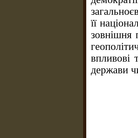
загальноє
її націон
зовнішня 
геополіт
впливові 
держави ч