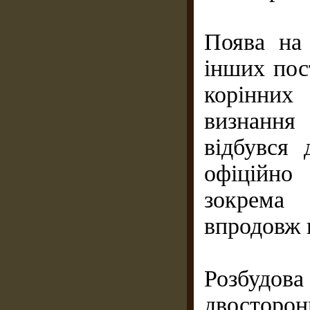
Поява на 
інших пос
корінних
визнання 
відбувся
офіційно
зокрема 
впродовж 
Розбудов
двосторо