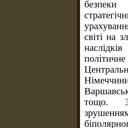
безпеки 
стратегі
урахуванн
світі на 
наслідкі
політичне
Центральн
Німечч
Варшавськ
тощо. З
зрушення
біполярног