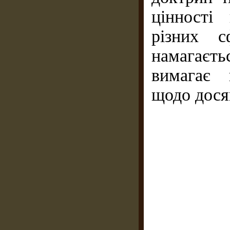
цінності
різних с
намагаєтьс
вимагає 
щодо дося