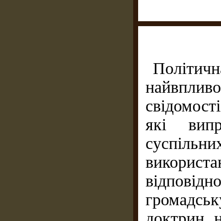
Політи
найвпли
свідомост
які випр
суспіль
викорис
відповід
громадсь
доктрин н