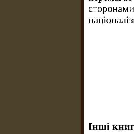
сторонами
націоналіз
Інші книг