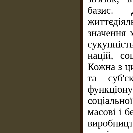
базис. 
життєдія
значення 
сукупніст
націй, со
Кожна з ци
та суб'є
функціон
соціально
масові і б
виробн