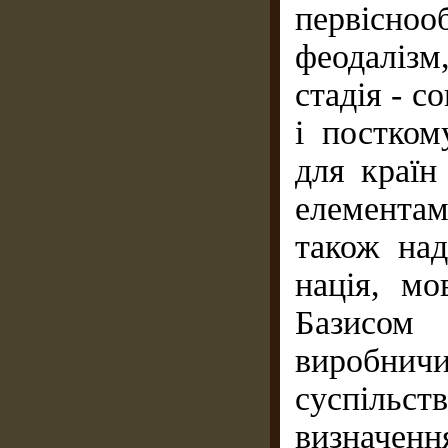
первісноо
феодаліз
стадія - с
і постком
для краї
елемента
також над
нація, мо
Базисом 
виробнич
суспільст
визначенн