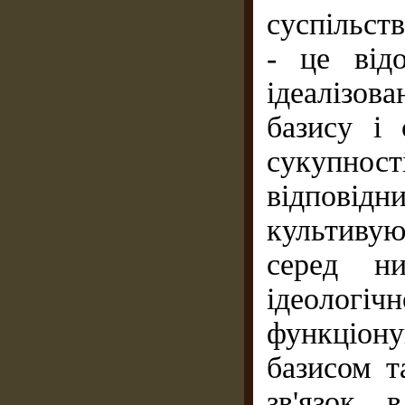
суспільст
- це від
ідеалізова
базису і 
сукупнос
відповідн
культивую
серед ни
ідеологіч
функціон
базисом т
зв'язок, 