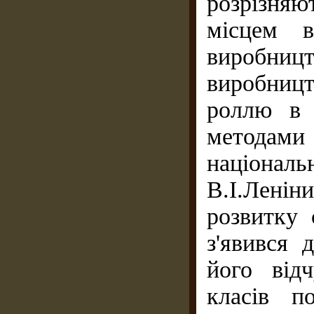
розрізня
місцем в
виробницт
виробниц
роллю в с
метода
націонал
В.І.Ленін
розвитку 
з'явився 
його від
класів п