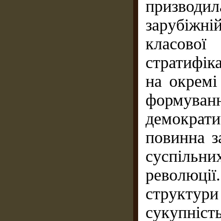
призводи
зарубіжній
класової
стратифік
на окремі 
формуван
демократи
повинна з
суспільни
революції
структур
сукупніст