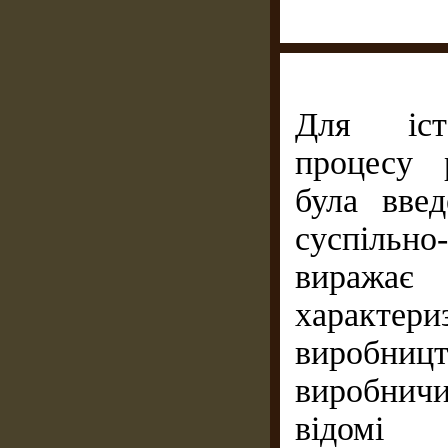
Для істо
процесу 
була введ
суспільно
виража
характе
виробни
виробнич
відомі