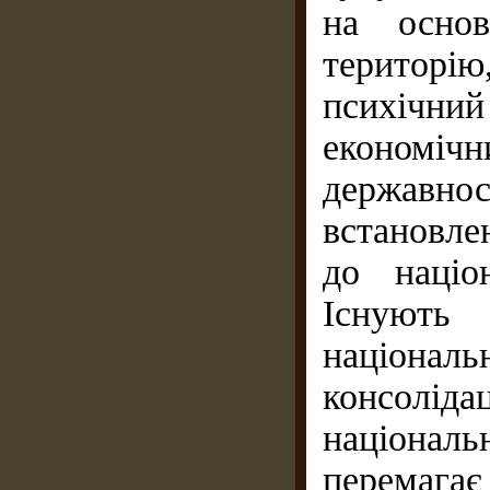
на основ
територію
психічни
економічн
державнос
встановле
до націо
Існують
націона
консолідац
національ
перемага