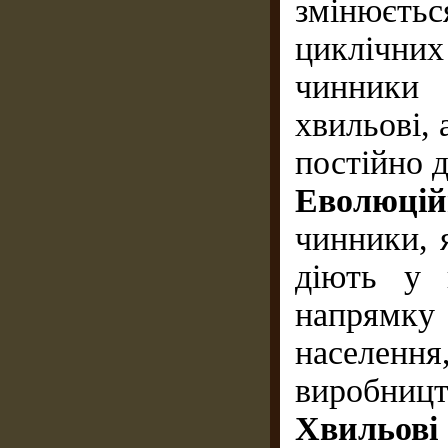
змінюєть
циклічних
чинники 
хвильові, 
постійно д
Еволюцій
чинники, 
діють у 
напрямку
населенн
виробницт
Хвильові