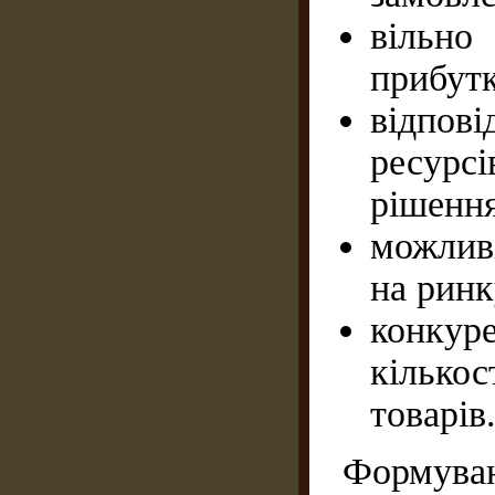
вільн
прибут
відпо
ресурсі
рішення
можлив
на ринк
конкур
кілько
товарів
Форму