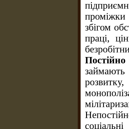
підприє
проміжки
збігом об
праці, ці
безробітн
Постійн
займают
розвитку
монополі
мілітари
Непостій
соціальн