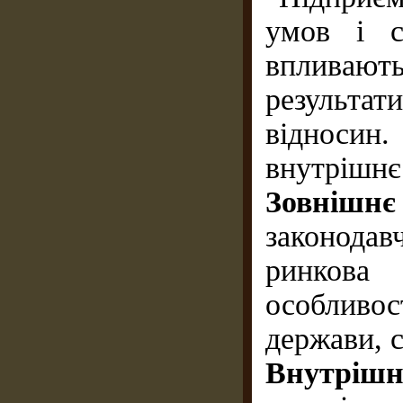
умов і с
впливаю
результат
відноси
внутрішнє
Зовнішнє
законодавч
ринкова
особлив
держави, 
Внутріш