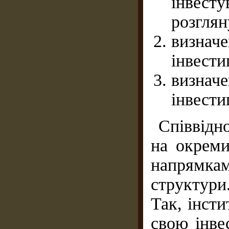
інвес
розглян
визнач
інвести
визнач
інвести
Співвідн
на окреми
напрямка
структури
Так, інст
свою інве