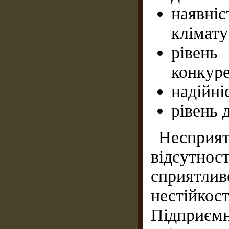
наявні
клімату
ріве
конкур
надійні
рівень 
Несприят
відсутнос
сприятли
нестійкос
Підприєм