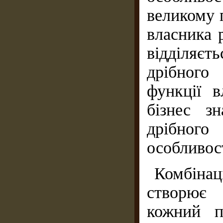
великому 
власника р
відділяєт
дрібного 
функції в
бізнес з
дрібног
особливост
Комбіна
створює 
кожний п