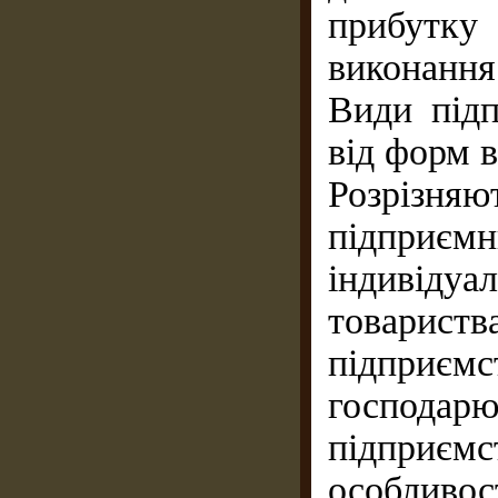
прибутку 
виконання 
Види підп
від форм в
Розрізня
підприєм
індивідуа
товари
підприємс
господарю
підприє
особливо