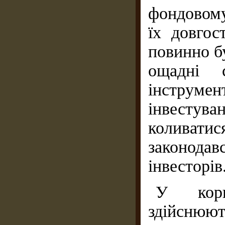
фондовом
їх довгос
повинно бу
ощадні 
інструме
інвестув
коливати
законода
інвесторів
У корп
здійсню