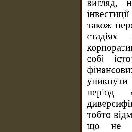
вигляд, 
інвестиці
також пер
стадіях 
корпорати
собі іст
фінансов
уникнути 
період «
диверсиф
тобто відм
що не пр