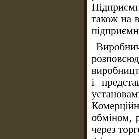
Підприєм
також на 
підприємн
Виро
розповсю
виробницт
і предста
установам
Комерцій
обміном, 
через торг