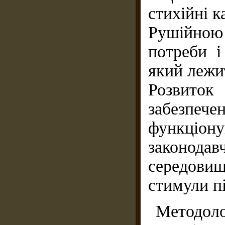
стихійні к
Рушійно
потреби і
який лежит
Розвито
забезпеч
функціо
законодав
середови
стимули п
Методоло