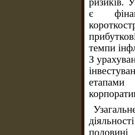
ризиків. 
є фінан
коротк
прибутко
темпи інфл
З урахува
інвестува
етапами
корпорати
Узагаль
діяльност
половині