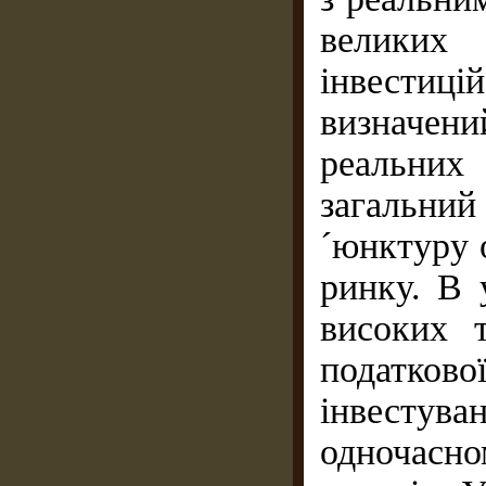
великих 
інвестиц
визначен
реальних
загальний
´юнктуру 
ринку. В 
високих т
податково
інвестув
одночасн