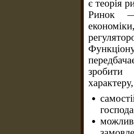
є теорія 
Ринок —
економіки
регулятор
Функціон
передбач
зробити
характеру,
самост
господ
можлив
замовле