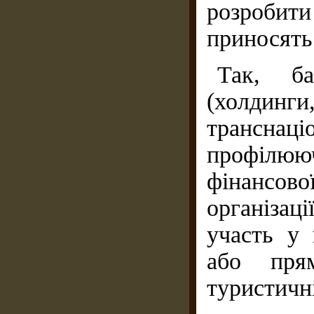
розробит
приносять
Так, ба
(холдинг
транснаці
профілюю
фінансово
організац
участь у 
або прям
туристичні