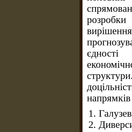
спрямован
розробки
вирішення
прогнозув
єдності
економіч
структури
доцільні
напрямків 
Галузев
Дивер