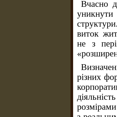
Вчасно д
уникнути
структури
виток жит
не з пер
«розширен
Визначе
різних фо
корпорат
діяльніс
розмірами 
з реальним