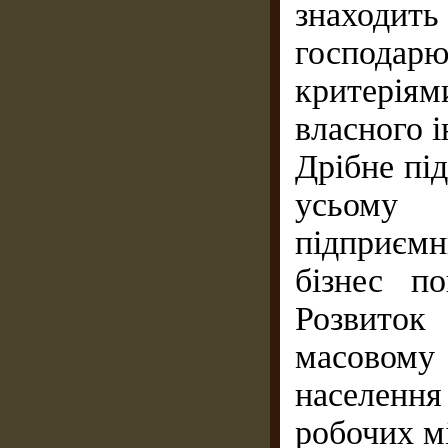
знаходить
господа
критерія
власного і
Дрібне пі
усьому 
підприєм
бізнес п
Розвиток
масовому
населення
робочих м