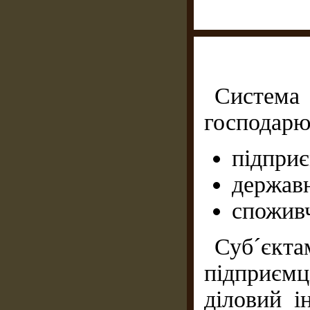
Систе
господарю
підприє
державн
споживч
Суб´єкта
підприєм
діловий і