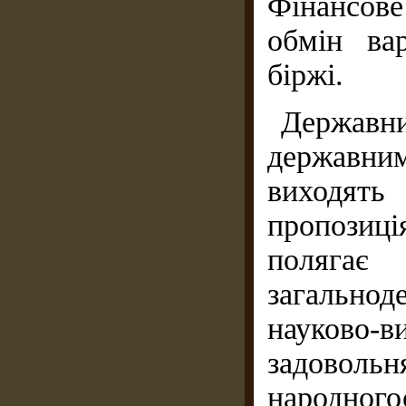
Фінансове
обмін ва
біржі.
Держав
державни
виходя
пропозиц
полягає
загально
науково-в
задово
народного