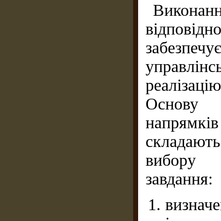
Виконання
відповід
забезпе
управлін
реалізацію
Основу п
напрямкі
складають
вибору 
завдання:
визнач