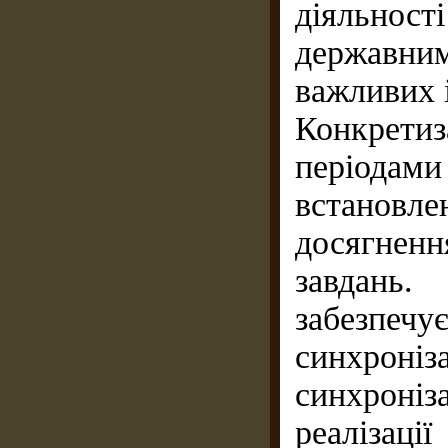
діяльност
державни
важливих 
Конкретиз
періодам
встановл
досягненн
завдань.
забезпеч
синхрон
синхроніз
реалізац