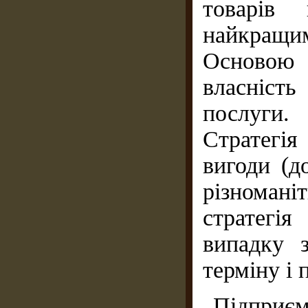
товарів 
найкращим
Основою
власніст
послуги.
Стратегія
вигоди (до
різноман
стратегі
випадку 
терміну і 
Підприєм