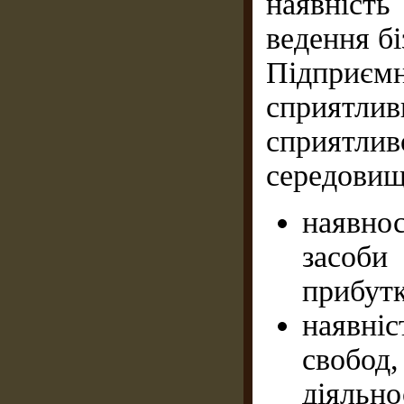
наявніст
ведення б
Підприєм
сприятли
сприятл
середовищ
наявнос
засоби
прибутк
наявніс
свобод
діяльно