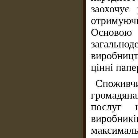
заохочує
отримуюч
Осново
загально
виробницт
цінні папе
Споживч
громадяна
послуг 
виробни
максимал