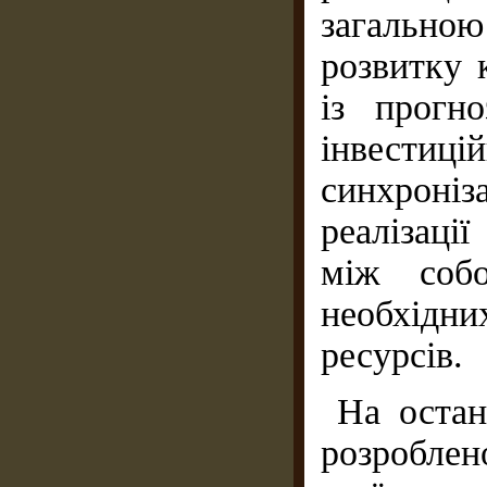
загальн
розвитку 
із прогн
інвести
синхроніз
реалізаці
між соб
необхідн
ресурсів.
На остан
розроблено