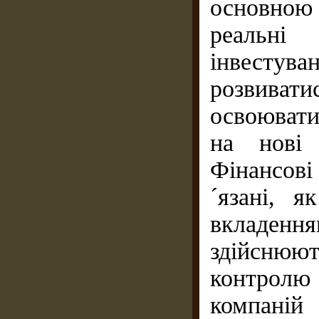
основною
реальні
інвестув
розвиват
освоювати
на нові 
Фінансові
´язані, я
вкладенн
здійсню
контролю 
компаній