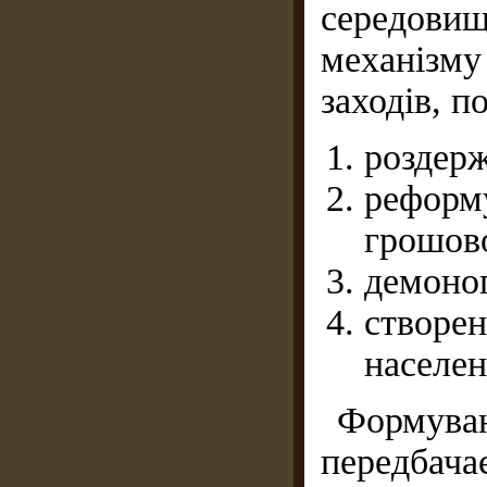
середови
механізм
заходів, п
роздерж
реформ
грошово
демоноп
створе
населен
Формув
передба