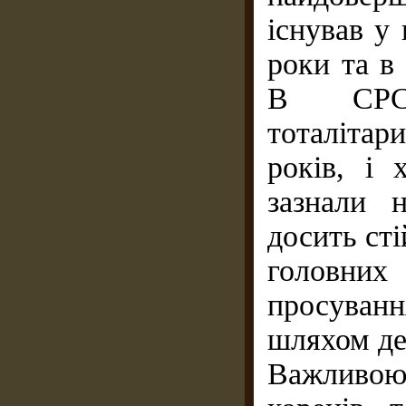
існував у 
роки та в
В СРСР
тоталіта
років, і 
зазнали 
досить сті
головни
просуван
шляхом дем
Важливою 