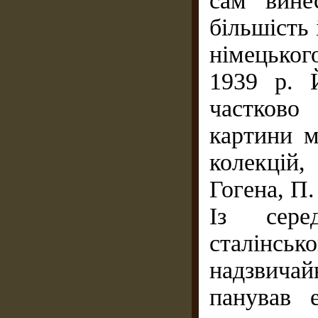
сам вине
більшість 
німецьког
1939 р. 
частково
картини м
колекцій
Гогена, П.
Із сере
сталінськ
надзвича
панував 