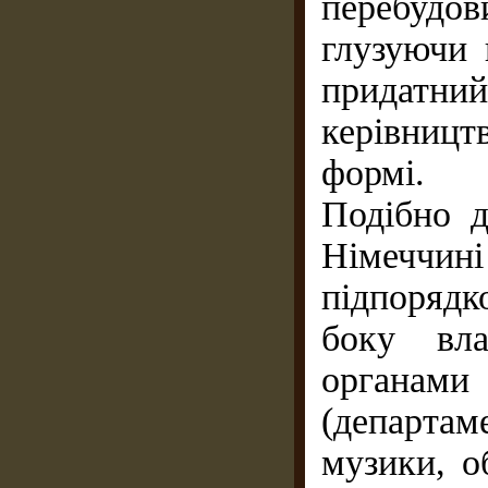
перебудови
глузуючи 
придат
керівниц
формі.
Подібно д
Німеччи
підпорядк
боку вла
органами
(департа
музики, о