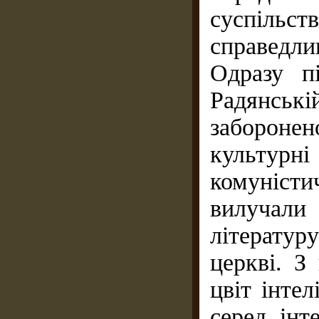
суспіль
справедлив
Одразу п
Радянські
заборонен
культурн
комуніст
вилучал
літерату
церкві. З
цвіт інте
серед інт