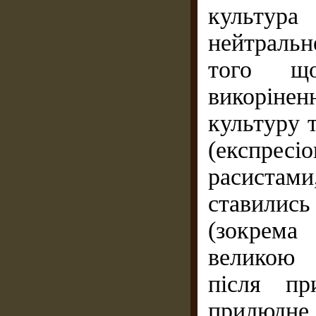
культура
нейтральн
того що
викорінен
культуру т
(експресі
расистам
ставились
(зокрем
великою 
після пр
прилюдне 