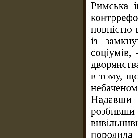
Римська і
контррефо
повністю 
із замкн
соціумів, 
дворянств
в тому, щ
небачен
Надавши 
розбив
вивільнив
породила