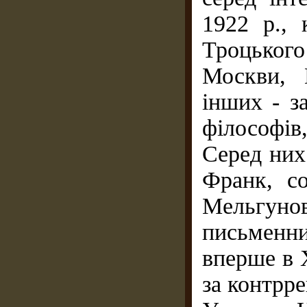
1922 p., 
Троцького
Москви, 
інших - з
філософів,
Серед них 
Франк, со
Мельгуно
письменни
вперше в 
за контрре