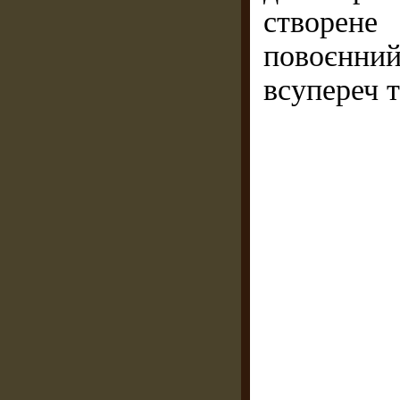
створен
повоєнни
всупереч т