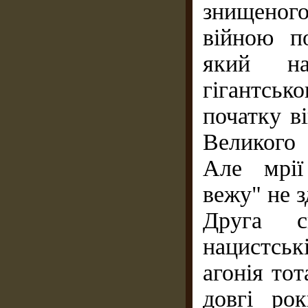
знищеног
війною п
який на
гігантськ
початку в
Великого 
Але мрії
вежу" не з
Друга с
нацистськ
агонія тот
довгі ро