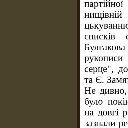
партійної
нищівні
цькуванн
списків 
Булгаков
рукописи
серце", д
та Є. Замя
Не дивно,
було покі
на довгі 
зазнали ре