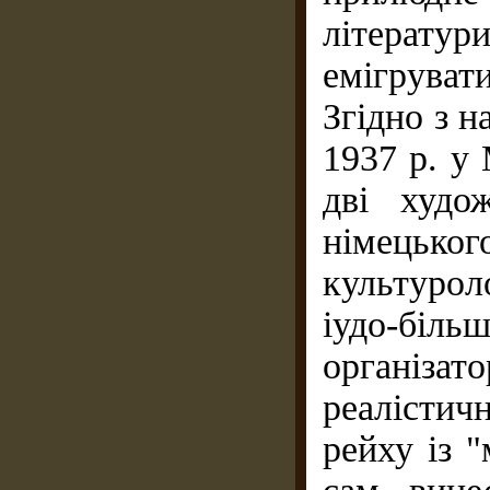
літерату
емігрувати
Згідно з н
1937 р. у
дві худо
німецьк
культурол
іудо-біль
організато
реалістич
рейху із 