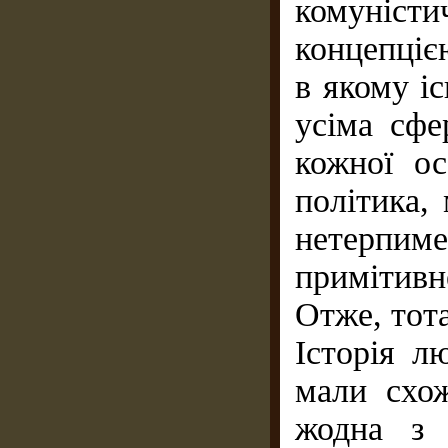
комуніст
концепцією
в якому і
усіма сфе
кожної ос
політика,
нетерпим
примітив
Отже, тота
Історія л
мали схож
жодна з 