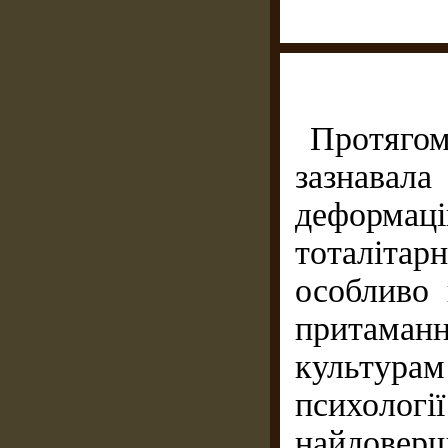
Протягом
зазнава
деформа
тоталіта
особливо 
притаман
культурам
психол
найдовер