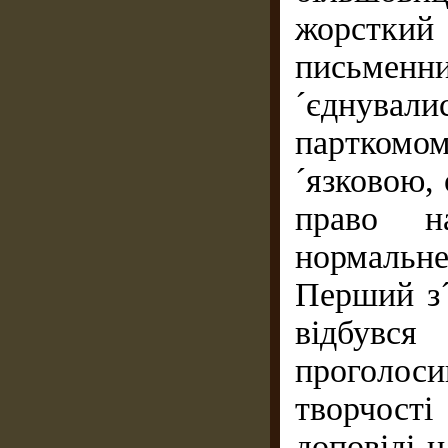
жорстки
письменн
´єднувал
парткомо
´язковою,
право н
нормальне
Перший з´
відбувся
проголос
творчост
доповіді н