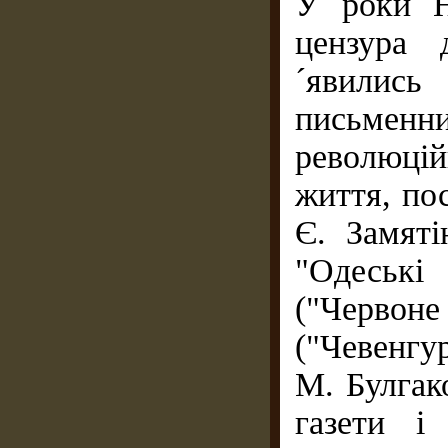
У роки Н
цензура
´явилис
письмен
революці
життя, по
Є. Замяті
"Одеськ
("Черво
("Чевенгу
М. Булгако
газети і