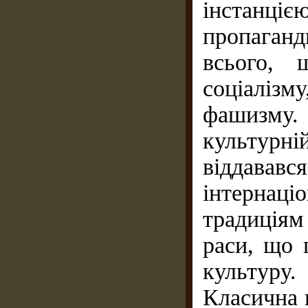
інстанцією
пропаган
всього, 
соціалізм
фашизму. 
культурн
віддавав
інтернац
традиціям
раси, що 
культуру.
Класична 