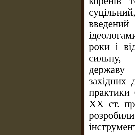
коренів т
суцільний
введений
ідеологам
роки і ві
сильну, 
державу 
західних 
практики 
XX ст. пр
розробил
інструме