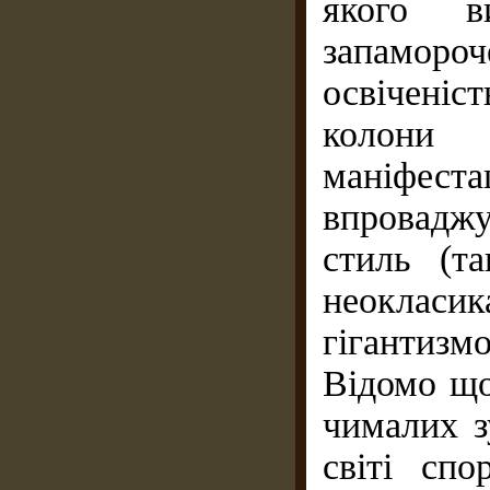
якого ви
запамороч
освіченіс
колони
маніфест
впровадж
стиль (т
неокласи
гігантизм
Відомо що
чималих з
світі сп