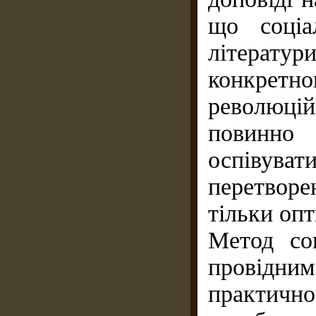
що соціа
літерату
конкретн
революці
повинно 
оспівув
перетворе
тільки оп
Метод соц
провідн
практичн