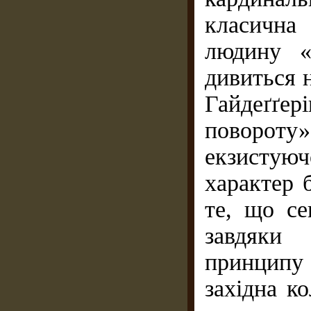
класична
людину «
дивиться 
Гайдеґґ
повороту
екзистую
характер 
те, що се
завдяки
принципу
західна к