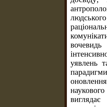
антропол
людськог
раціональ
комунікат
вочевид
інтенсив
уявлень т
парадигм
оновлен
науковог
виглядає