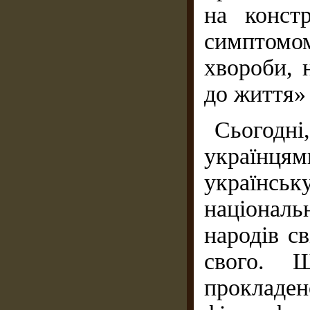
на конст
симптомо
хвороби, н
до життя» [
Сьогодні
українцям
українськ
національ
народів с
свого. 
проклад