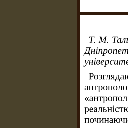
Т. М. Тал
Дніпроп
університ
Розгляд
антрополо
«антропо
реальні
починаю