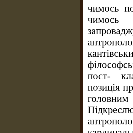
чимось по
чимось 
запрова
антропол
кантівс
філософсь
пост- кл
позиція п
головни
Підкре
антропол
кардиналь