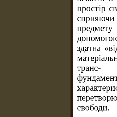
простір с
сприяючи 
предмету
допомогою
здатна «ві
матеріаль
транс-
фундам
характер
перетвор
свободи.