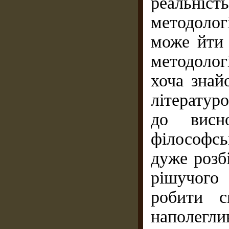
реальніс
методолог
може йти 
методолог
хоча знай
літератур
до висн
філософс
дуже розб
рішучого 
робити с
наполегл