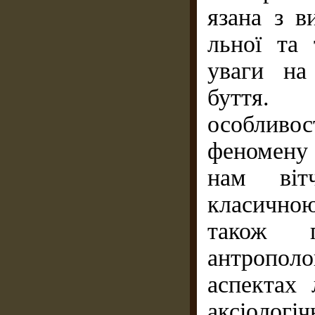
язана з в
льної та 
уваги на
буття. 
особливо
феномену 
нам віт
класично
також п
антрополо
аспектах 
аксіоло