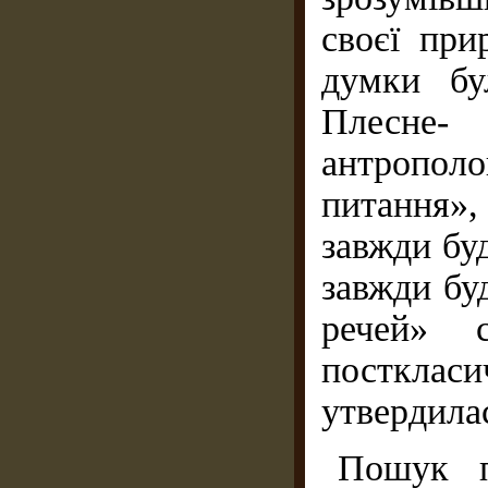
своєї при
думки бу
Плесне-
антропол
питання»
завжди буд
завжди бу
речей» 
посткла
утвердила
Пошук п