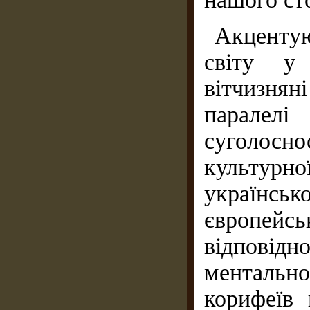
Акцентую
світу у 
вітчизня
паралелі
суголосно
культурн
українсь
європейс
відповід
ментально
корифеїв 