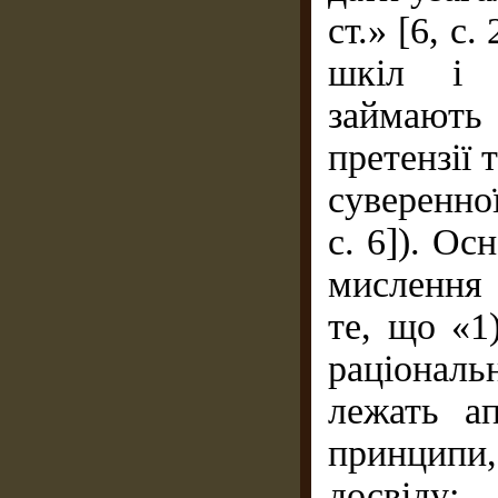
ст.» [6, с
шкіл і н
займають 
претензії 
суверенної
с. 6]). О
мислення 
те, що «1
раціонал
лежать ап
принципи
досвіду;