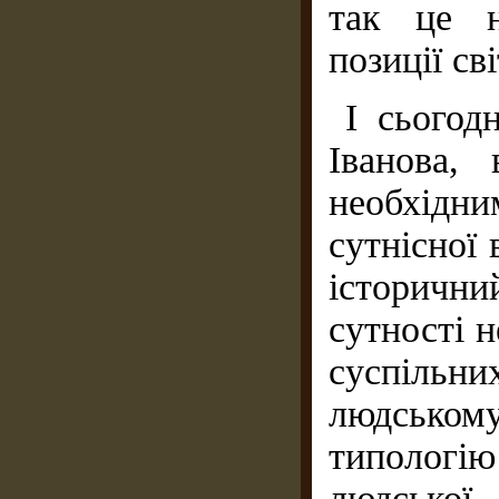
так це н
позиції св
І сьогод
Іванова,
необхідн
сутнісної 
історичн
сутності н
суспільни
людськом
типологію
людської