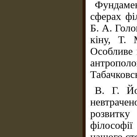
Фундаме
сферах фі
Б. А. Голо
кіну, Т. 
Особливе 
антроп
Табачковс
В. Г. Й
невтраче
розвитку 
філософії
нашого сто