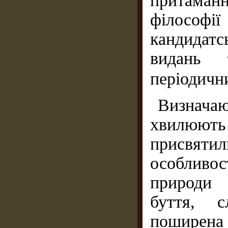
притаманн
філософі
кандидатс
видань 
періодичн
Визнача
хвилюють
присвятил
особливос
природи 
буття, с
поширена 