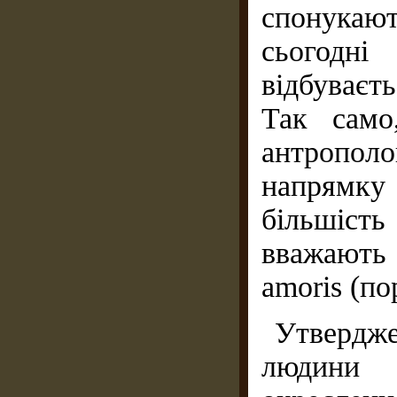
спонукают
сьогодні
відбуваєт
Так само
антропол
напрямк
більшіст
вважають
amoris (по
Утвердже
людини 