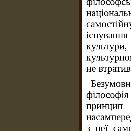
філософсь
націона
самостій
існуванн
культур
культурном
не втратив
Безумовн
філософія
принцип 
насампере
з неї сам