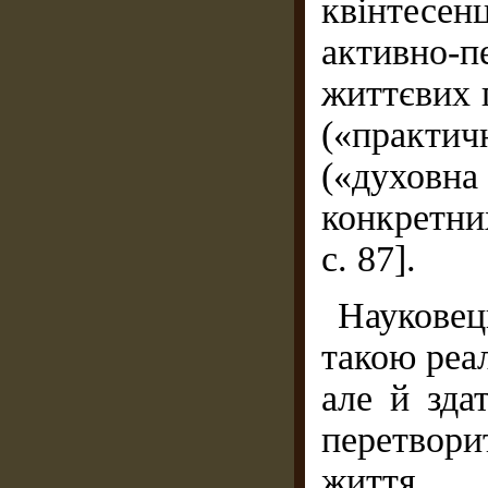
квінтесен
активно-
життєвих 
(«практи
(«духовн
конкретни
с. 87].
Наукове
такою реал
але й зда
перетвори
життя. 