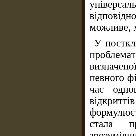
універсал
відповідн
можливе, 
У посткл
проблемати
визначен
певного фі
час одно
відкритті
формулює
стала п
зрозумівш