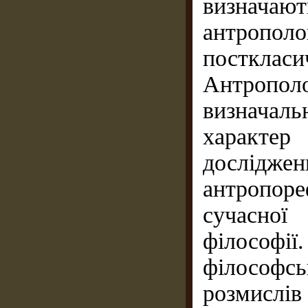
визнача
антроп
постклас
Антропо
визначал
характер
дослід
антропоре
сучасної
філософії
філософс
розмислів 