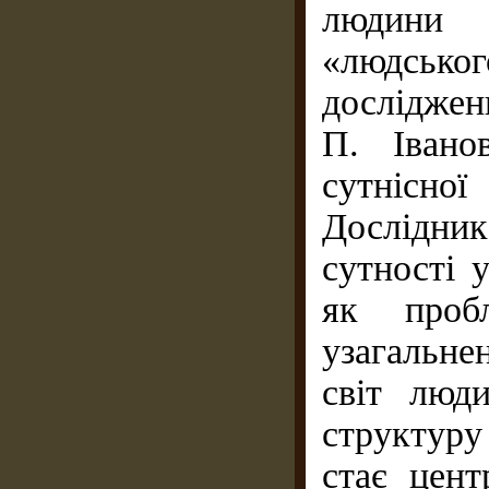
людини
«людсько
досліджен
П. Івано
сутнісн
Дослідник
сутності 
як пробл
узагальне
світ люд
структуру
стає цент