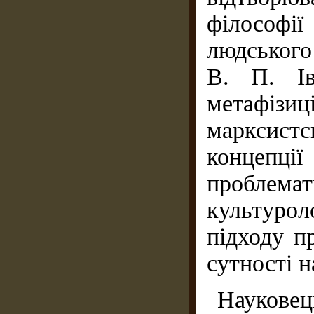
філософі
людського
В. П. Ів
метафізи
марксистс
концепції
пробле
культурол
підходу п
сутності 
Науковец