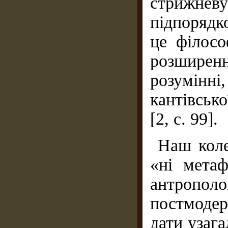
стрижневу
підпорядко
це філосо
розширен
розумін
кантівськ
[2, с. 99].
Наш коле
«ні метаф
антропол
постмодер
дати узаг