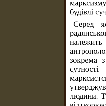
марксизм
будівлі су
Серед яс
радянськ
належи
антропол
зокрема 
сутност
марксис
утверджув
людини. Т
відтворюв