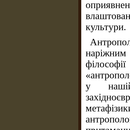
оприявне
влаштован
культури.
Антропо
наріжним
філософ
«антропол
у наші
західно
метафізик
антропо