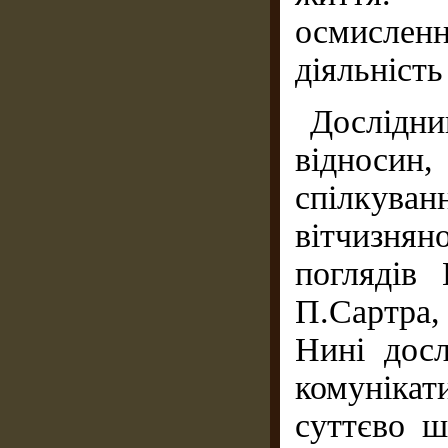
осмислен
діяльніст
Дослідни
відносин
спілкува
вітчизня
поглядів
П.Сартра, 
Нині досл
комуніка
суттєво ш