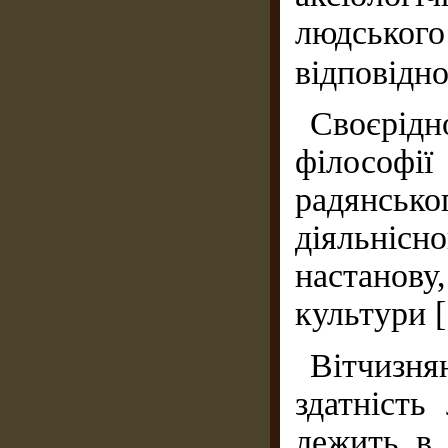
людськог
відповідно
Своєрідн
філософії
радянсько
діяльніс
настанову
культури [
Вітчизн
здатність
лежить в 