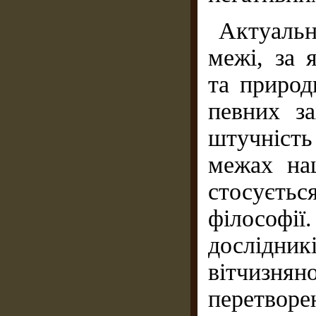
Актуаль
межі, за 
та природ
певних за
штучніст
межах нац
стосуєтьс
філософі
дослідник
вітчизн
перетворе