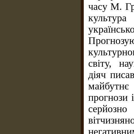
часу М. Г
культур
українськ
Прогнозу
культурн
світу, на
діяч писа
майбутн
прогнози і
серйозно
вітчизня
негативним