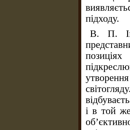
виявляєть
підходу.
В. П. І
представ
позиціях
підкресл
утворенн
світогляд
відбуваєть
і в той ж
об’єктив