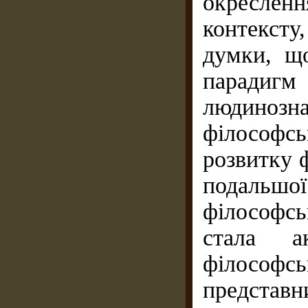
окресле
контексту
думки, щ
парадиг
людиноз
філософсь
розвитку 
подальш
філософс
стала а
філософсь
представ