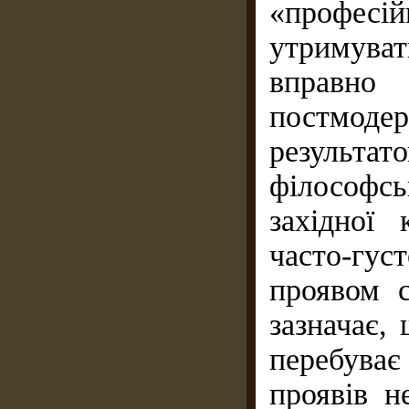
«професі
утримува
вправно
постмод
результа
філософсь
західної
часто-гу
проявом с
зазначає,
перебуває
проявів н