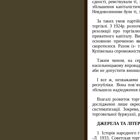
єдності, ремствували ті
збільшення капіталісти
Невдоволеними були ті, 
За таких умов партій
торгівлі. З 1924р. розп
резолюції про торгівлю
приватного капіталу. В
основною причиною яко
скоротилося. Разом із- 
Купівельна спроможність
Таким чином, на сер
насильницькому впровадж
аби не допустити виникне
І все ж, незважаючи 
республіки. Вона пов´я
збільшила надходження г
Взагалі розвиток тор
дослідженні лише окрес
систематизації. Зокрема
торговельної буржуазії, 
ДЖЕРЕЛА ТА ЛІТЕ
1. Історія народного 
-Л. 1933; Советская тор