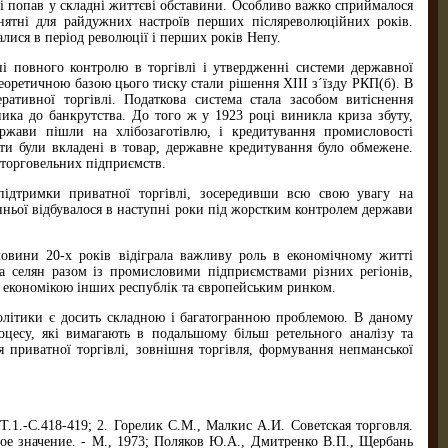
ї і попав у складні життєві обставини. Особливо важко сприймалося
йнятні для райдужних настроїв перших післяреволюційних років.
лися в період революції і перших років Непу.
і повного контролю в торгівлі і утвердженні системи державної
еоретичною базою цього тиску стали рішення XIII з´їзду РКП(б). В
ративної торгівлі. Податкова система стала засобом витіснення
ика до банкрутства. До того ж у 1923 році виникла криза збуту,
ржави пішли на хлібозаготівлю, і кредитування промисловості
шти були вкладені в товар, державне кредитування було обмежене.
 торговельних підприємств.
підтримки приватної торгівлі, зосередивши всю свою увагу на
ньої відбувалося в наступні роки під жорстким контролем держави
овини 20-х років відіграла важливу роль в економічному житті
ва селян разом із промисловими підприємствами різних регіонів,
 економікою інших республік та європейським ринком.
політики є досить складною і багатогранною проблемою. В даному
оцесу, які вимагають в подальшому більш ретельного аналізу та
я приватної торгівлі, зовнішня торгівля, формування непманської
-Т.1.-С.418-419; 2. Горелик С.М., Малкис А.И. Советская торговля.
ное значение. - М., 1973; Поляков Ю.А., Дмитренко В.П., Щербань