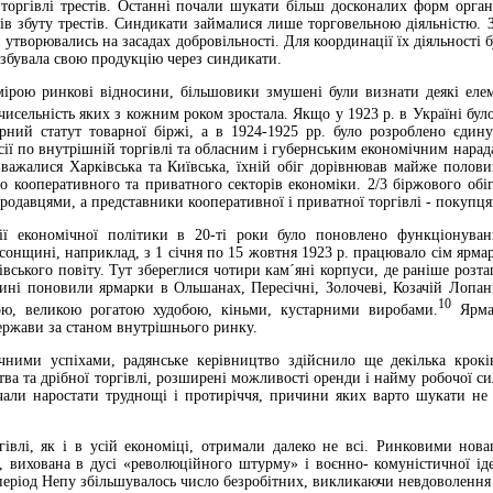
торгівлі трестів. Останні почали шукати більш досконалих форм орган
лів збуту трестів. Синдикати займалися лише торговельною діяльністю. 
утворювались на засадах добровільності. Для координації їх діяльності 
збувала свою продукцію через синдикати.
рою ринкові відносини, більшовики змушені були визнати деякі елеме
исельність яких з кожним роком зростала. Якщо у 1923 р. в Україні було з
рний статут товарної біржі, а в 1924-1925 рр. було розроблено єдин
сії по внутрішній торгівлі та обласним і губернським економічним нарада
ажалися Харківська та Київська, їхній обіг дорівнював майже половин
 кооперативного та приватного секторів економіки. 2/3 біржового обіг
родавцями, а представники кооперативної і приватної торгівлі - покупц
ції економічної політики в 20-ті роки було поновлено функціонува
онщині, наприклад, з 1 січня по 15 жовтня 1923 р. працювало сім ярма
вського повіту. Тут збереглися чотири кам´яні корпуси, де раніше роз
ині поновили ярмарки в Ольшанах, Пересічні, Золочеві, Козачій Лопані
10
ю, великою рогатою худобою, кіньми, кустарними виробами.
Ярмар
ержави за станом внутрішнього ринку.
ічними успіхами, радянське керівництво здійснило ще декілька крок
а та дрібної торгівлі, розширені можливості оренди і найму робочої си
очали наростати труднощі і протиріччя, причини яких варто шукати не 
гівлі, як і в усій економіці, отримали далеко не всі. Ринковими нова
, вихована в дусі «революційного штурму» і воєнно- комуністичної іде
період Непу збільшувалось число безробітних, викликаючи невдоволення 