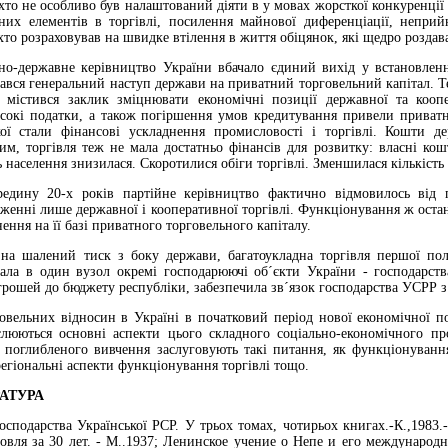
, хто не особливо був налаштований діяти в у мовах жорсткої конкуренці
чних елементів в торгівлі, посилення майнової диференціації, непри
хто розраховував на швидке втілення в життя обіцянок, які щедро роздава
но-державне керівництво України вбачало єдиний вихід у встановленн
очався генеральний наступ держави на приватний торговельний капітал. Т
 містився заклик зміцнювати економічні позиції державної та коопе
исокі податки, а також погіршення умов кредитування привели приватн
ї стали фінансові ускладнення промисловості і торгівлі. Кошти де
тим, торгівля теж не мала достатньо фінансів для розвитку: власні ко
 населення знизилася. Скоротилися обіги торгівлі. Зменшилася кількість
едину 20-х років партійне керівництво фактично відмовилось від 
енні лише державної і кооперативної торгівлі. Функціонування ж остан
ння на її базі приватного торговельного капіталу.
на шалений тиск з боку держави, багатоукладна торгівля першої пол
зала в один вузол окремі господарюючі об´єкти України - господарст
рошей до бюджету республіки, забезпечила зв´язок господарства УСРР з
говельних відносин в Україні в початковий період нової економічної 
люються основні аспекти цього складного соціально-економічного пр
, поглибленого вивчення заслуговують такі питання, як функціонуванн
регіональні аспекти функціонування торгівлі тощо.
РАТУРА
господарства Української РСР. У трьох томах, чотирьох книгах.-К.,1983.
говля за 30 лет. - М..1937; Ленинское учение о Непе и его международ