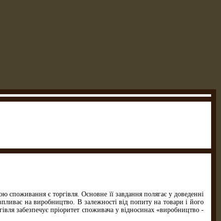
ю споживання є торгівля. Основне її завдання полягає у доведенні
впливає на виробництво. В залежності від попиту на товари і його
гівля забезпечує пріоритет споживача у відносинах «виробництво -