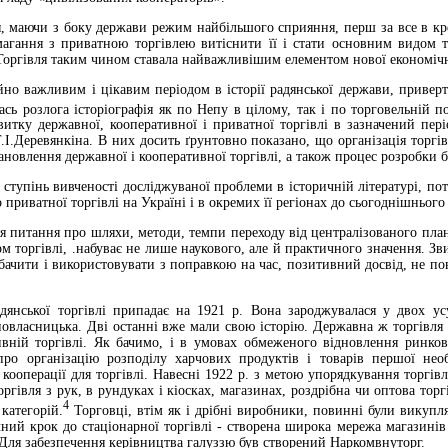
, маючи з боку держави режим найбільшого сприяння, перш за все в кре
магання з приватною торгівлею витіснити її і стати основним видом т
 Торгівля таким чином ставала найважливішим елементом нової економічн
но важливим і цікавим періодом в історії радянської держави, приверт
ась розлога історіографія як по Непу в цілому, так і по торговельній 
итку державної, кооперативної і приватної торгівлі в зазначений пері
Т.І.Деревянкіна. В них досить ґрунтовно показано, що організація торгів
тановлення державної і кооперативної торгівлі, а також процес розробки
ступінь вивченості досліджуваної проблеми в історичній літературі, пот
 приватної торгівлі на Україні і в окремих її регіонах до сьогоднішньо
я питання про шляхи, методи, темпи переходу від централізованого пла
 торгівлі, .набуває не лише наукового, але й практичного значення. Зв
 бачити і використовувати з поправкою на час, позитивний досвід, не 
дянської торгівлі припадає на 1921 р. Вона зароджувалася у двох у
овласницька. Дві останні вже мали свою історію. Державна ж торгівля 
вній торгівлі. Як бачимо, і в умовах обмеженого відновлення ринкових
ро організацію розподілу харчових продуктів і товарів першої необ
кооперації для торгівлі. Навесні 1922 р. з метою упорядкування торгів
торгівля з рук, в рундуках і кіосках, магазинах, роздрібна чи оптова тор
4
 категорій.
Торговці, втім як і дрібні виробники, повинні були викупл
чний крок до стаціонарної торгівлі - створена широка мережа магазинів
Для забезпечення керівництва галуззю був створений Наркомвнуторг.