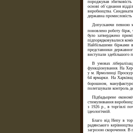
породжував збитковість 
основі об´єднання відді
виробництва. Синдикати 
державна промисловість 
Допускаючи певною мі
поновлено роботу бірж, ч
було затверджено примі
підпорядковувалися комі
Найбільшими біржами вв
представники державного
виступали здебільшого п
В умовах лібераліза
функціонування. На Херс
у м. Ярмолинці Проскурі
64 ярмарки. На Харківщ
борошном, мануфактуро
полегшували контроль д
Підбадьорене економ
стимулювання виробництв
з 1926 р., в торгівлі п
ідеологічній.
Благо від Непу в тор
радянського керівництва
загрозою скорочення. В 