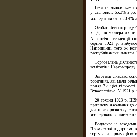
Вжиті більшовиками за
р. становила 65,3% в роз
кооперативної -з 20,4% 
Особливістю періоду бу
в 1,6, по кооперативній
Аналогічні тенденції сп
серпні 1921 р. відбувс
Наприкінці того ж року
республіканські центри.
Торговельна діяльніст
комітетів і Наркомпроду.
Заготівлі сільськогос
робітничі, які мали біль
понад 3/4 цієї кількост
Вукоопспілка. У 1921 р. 
28 грудня 1923 р. ЦВ
приписку населення до с
дальшого розвитку спож
кооперованого населення 
Водночас із заходами
Промислові підприємства
торгували продукцією в