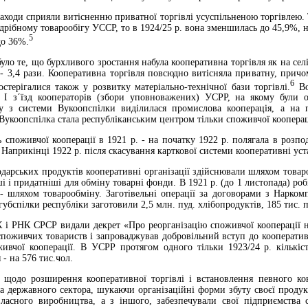
ходи сприяли витісненню приватної торгівлі усуспільненою торгівлею. Так
дрібному товарообігу УССР, то в 1924/25 р. вона зменшилась до 45,9%, н
5
до 36%.
ло те, що бурхливого зростання набула кооперативна торгівля як на селі,
 - 3,4 рази. Кооперативна торгівля повсюдно витісняла приватну, причо
6
остерігалися також у розвитку матеріально-технічної бази торгівлі.
Во
я І з´їзд кооператорів (збори уповноважених) УСРР, на якому були о
 з системи Вукоопспілки виділилася промислова кооперація, а на по
 Вукоопспілка стала республіканським центром тільки споживчої кооперац
ь споживчої кооперації в 1921 р. - на початку 1922 р. полягала в розп
 Наприкінці 1922 р. після скасування карткової системи кооперативні уста
подарських продуктів кооперативні організації здійснювали шляхом товаро
ші і придатніші для обміну товарні фонди. В 1921 р. (до 1 листопада) р
і - шляхом товарообміну. Заготівельні операції за договорами з Нарко
губспілки республіки заготовили 2,5 млн. пуд. хлібопродуктів, 185 тис. п
К і РНК СРСР видали декрет «Про реорганізацію споживчої кооперації на
поживчих товариств і запроваджував добровільний вступ до кооперативі
ивчої кооперації. В УСРР протягом одного тільки 1923/24 р. кількіст
- на 576 тис.чол.
 щодо розширення кооперативної торгівлі і встановлення певного кон
 державного сектора, шукаючи організаційні форми збуту своєї продукції
ласного виробництва, а з іншого, забезпечували свої підприємства 