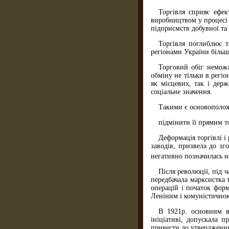
Торгівля сприяє ефек
виробництвом у процесі
підприємств добувної та
Торгівля поглиблює т
регіонами України більш
Торговий обіг неможл
обміну не тільки в регі
як місцевих, так і держ
соціальне значення.
Такими є основоположн
підмінити її прямим т
Деформація торгівлі і
заводів, призвела до з
негативно позначилась н
Після революції, під ч
передбачала марксистка 
операцій і початок фор
Леніним і комуністичною
В 1921р. основним ва
ініціативі, допускала 
привести до утвердження