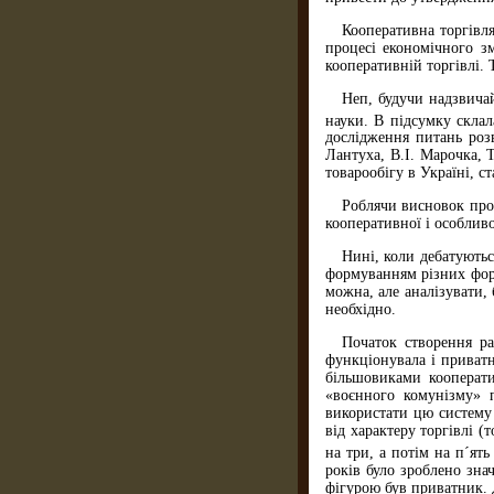
Кооперативна торгівля
процесі економічного з
кооперативній торгівлі.
Неп, будучи надзвичай
науки. В підсумку склал
дослідження питань розв
Лантуха, В.І. Марочка, 
товарообігу в Україні, с
Роблячи висновок про 
кооперативної і особливо
Нині, коли дебатуютьс
формуванням різних форм
можна, але аналізувати,
необхідно.
Початок створення ра
функціонувала і приватн
більшовиками кооперати
«воєнного комунізму» п
використати цю систему 
від характеру торгівлі (
на три, а потім на п´ять
років було зроблено зна
фігурою був приватник. 