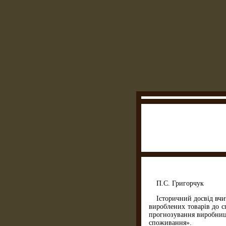
П.С. Григорчук
Історичний досвід вчи
вироблених товарів до с
прогнозування виробницт
споживання».