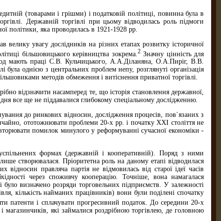
дитній (товарами і грішми) і податковій політиці, повинна була в
оргівлі. Державній торгівлі при цьому відводилась роль підмоги
ої політики, яка проводилась в 1921-1928 рр.
ав велику увагу дослідників на різних етапах розвитку історичної
2
політиці більшовицького керівництва зокрема.
Значну цінність для
од мають праці С.В. Кульчицького, А.А.Діланяна, О.А.Пиріг, В.В.
лі була однією з центральних проблем непу, розглянуті організація
 більшовиками методів обмеження і витіснення приватної торгівлі.
рібно відзначити насамперед те, що історія становлення державної,
го дня все ще не піддавалися глибокому спеціальному дослідженню.
нування до ринкових відносин, дослідження процесів, пов´язаних з
ичайно, ототожнювати проблеми 20-х рр. і початку XXI століття не
повторювати помилок минулого у реформуванні сучасної економіки -
суспільнених формах (державній і кооперативній). Поряд з ними
лише створювалася. Пріоритетна роль на даному етапі відводилася
 відносин правляча партія не відмовилась від старої ідеї часів
хідності через споживчу кооперацію. Точніше, вона намагалася
лі було визначено розряди торговельних підприємств. У залежності
гівля, кількість найманих працівників) вони були поділені спочатку
яти патенти і сплачувати прогресивний податок. До середини 20-х
 і магазинчиків, які займалися роздрібною торгівлею, де головною