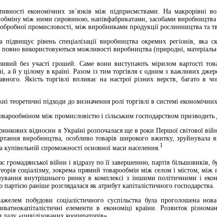
тивності економічних зв´язків між підприємствами. На макрорівні в
 обміну між ними сировиною, напівфабрикатами, засобами виробництва т
 обробної промисловості, між виробниками продукції рослинництва та тв
а підвищує рівень спеціалізації виробництва окремих регіонів, яка 
 повно використовуються можливості виробництва (природні, матеріальні
ивий без участі грошей. Саме вони виступають мірилом вартості товар
оні, а й у цілому в країні. Разом із тим торгівля є одним з важливих дж
авного. Якість торгівлі впливає на настрої різних верств, багато в ч
і теоретичні підходи до визначення ролі торгівлі в системі економічних
оварообміном між промисловістю і сільським господарством призводить 
 ринкових відносин в Україні розпочалася ще в роки Першої світової вій
гортання виробництва, особливо товарів широкого вжитку, зруйнувала в
1
а купівельній спроможності основної маси населення.
ас громадянської війни і відразу по її завершенню, партія більшовиків, 
теорія соціалізму, зокрема прямий товарообмін між селом і містом, між
мування внутрішнього ринку в комплексі з іншими політичними і еко
 партією раніше розглядалася як атрибут капіталістичного господарства.
желем побудови соціалістичного суспільства була проголошена нова 
приватнокапіталістичні елементи в економіці країни. Розвиток різном
 ладу «цивілізованих кооператорів».