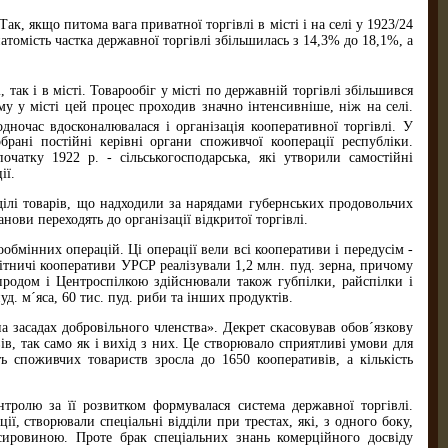
, якщо питома вага приватної торгівлі в місті і на селі у 1923/24
атомість частка державної торгівлі збільшилась з 14,3% до 18,1%, а
 так і в місті. Товарообіг у місті по державній торгівлі збільшився
му у місті цей процес проходив значно інтенсивніше, ніж на селі.
дночас вдосконалювалася і організація кооперативної торгівлі. У
брані постійні керівні органи споживчої кооперації республіки.
чатку 1922 р. - сільськогосподарська, які утворили самостійні
ії.
оділі товарів, що надходили за нарядами губернських продовольчих
нови переходять до організації відкритої торгівлі.
обмінних операцій. Ці операції вели всі кооперативи і передусім -
обітничі кооперативи УРСР реалізували 1,2 млн. пуд. зерна, причому
мпродом і Центроспілкою здійснювали також губпілки, райспілки і
уд. м´яса, 60 тис. пуд. риби та інших продуктів.
 засадах добровільного членства». Декрет скасовував обов´язкову
в, так само як і вихід з них. Це створювало сприятливі умови для
ь споживчих товариств зросла до 1650 кооперативів, а кількість
тролю за її розвитком формувалася система державної торгівлі.
, створювали спеціальні відділи при трестах, які, з одного боку,
сировиною. Проте брак спеціальних знань комерційного досвіду