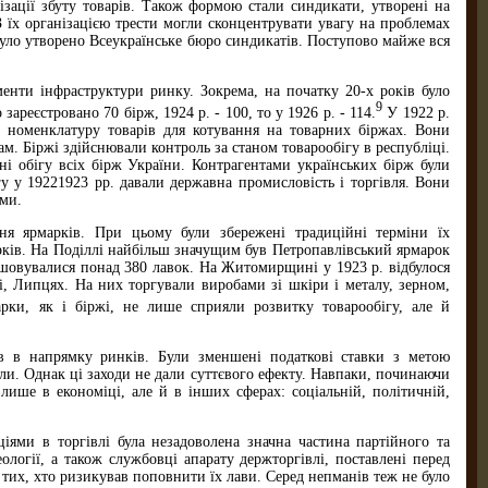
ізації збуту товарів. Також формою стали синдикати, утворені на
З їх організацією трести могли сконцентрувати увагу на проблемах
було утворено Всеукраїнське бюро синдикатів. Поступово майже вся
нти інфраструктури ринку. Зокрема, на початку 20-х років було
9
ареєстровано 70 бірж, 1924 р. - 100, то у 1926 р. - 114.
У 1922 р.
у номенклатуру товарів для котування на товарних біржах. Вони
м. Біржі здійснювали контроль за станом товарообігу в республіці.
і обігу всіх бірж України. Контрагентами українських бірж були
у у 19221923 рр. давали державна промисловість і торгівля. Вони
ями.
ння ярмарків. При цьому були збережені традиційні терміни їх
рків. На Поділлі найбільш значущим був Петропавлівський ярмарок
ташовувалися понад 380 лавок. На Житомирщині у 1923 р. відбулося
, Липцях. На них торгували виробами зі шкіри і металу, зерном,
ки, як і біржі, не лише сприяли розвитку товарообігу, але й
ів в напрямку ринків. Були зменшені податкові ставки з метою
ли. Однак ці заходи не дали суттєвого ефекту. Навпаки, починаючи
лише в економіці, але й в інших сферах: соціальній, політичній,
ціями в торгівлі була незадоволена значна частина партійного та
ології, а також службовці апарату держторгівлі, поставлені перед
тих, хто ризикував поповнити їх лави. Серед непманів теж не було