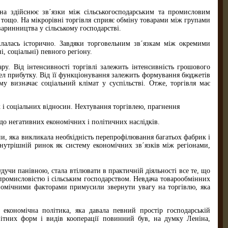
она здійснює зв´язки між сільськогосподарським та промисловим
ощо. На мікрорівні торгівля сприяє обміну товарами між групами
аринництва у сільському господарстві.
склалась історично. Завдяки торговельним зв´язкам між окремими
, соціальні) певного регіону.
у. Від інтенсивності торгівлі залежить інтенсивність грошового
ерел прибутку. Від її функціонування залежить формування бюджетів
ому визначає соціальний клімат у суспільстві. Отже, торгівля має
 і соціальних відносин. Нехтування торгівлею, прагнення
до негативних економічних і політичних наслідків.
ни, яка викликала необхідність перепрофілювання багатьох фабрик і
нутрішній ринок як систему економічних зв´язків між регіонами,
будучи панівною, стала втілювати в практичній діяльності все те, що
 промисловістю і сільським господарством. Невдача товарообмінних
номічними факторами примусили звернути увагу на торгівлю, яка
економічна політика, яка давала певний простір господарській
анітних форм і видів кооперації повинний був, на думку Леніна,