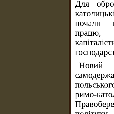
Для обро
католиць
почали в
працю,
капіталі
господарс
Новий 
самодержа
польськог
римо-кат
Правобе
політику