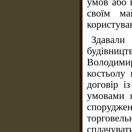
умов або 
своїм ма
користуван
Здавали
будівни
Володими
костьолу 
договір і
умовами я
спорудже
торгове
сплачуват