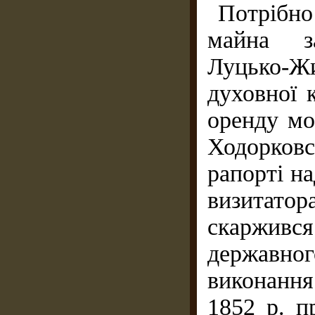
Потрібно
майна за
Луцько-Ж
духовної 
оренду мо
Ходорковс
рапорті на
визитато
скаржився
державн
виконання
1852 р. п