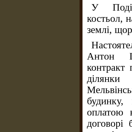
У Поділ
костьол, 
землі, щор
Настоят
Антон Ш
контракт 
ділянк
Мельвінс
будинку,
оплатою 
договорі 