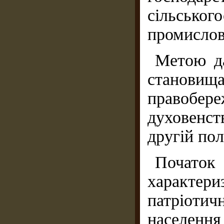
сільсько
промислово
Метою да
становищ
правобе
духовенст
другій пол
Почат
характери
патріотич
населен