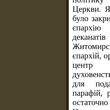
Церкви. Я
було закр
єпархію 
деканаті
Житомирс
єпархій, 
центр 
духовенст
для пода
парафій, 
остаточн