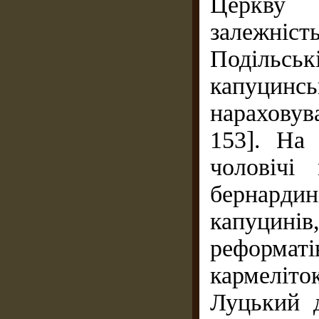
Церкву 
залежніс
Подільськ
капуцинсь
нараховув
153]. На
чоловічі
бернардин
капуцин
реформаті
кармеліто
Луцький д