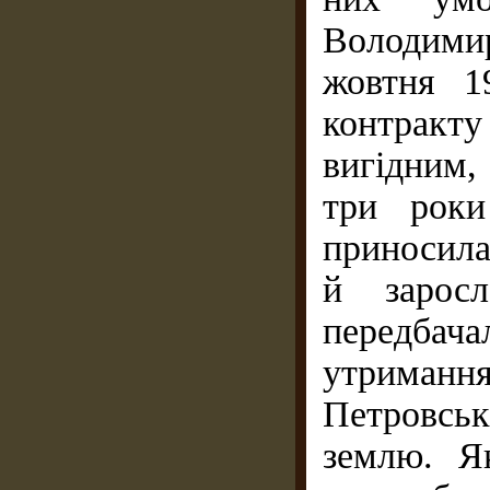
Володими
жовтня 1
контракт
вигідним,
три роки
приносила 
й заросл
передбач
утриманн
Петровсь
землю. Я