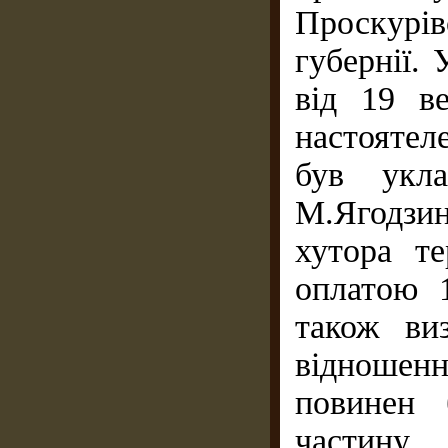
Проскурі
губернії.
від 19 в
настояте
був укла
М.Ягодзи
хутора т
оплатою 1
також ви
відношенн
повинен 
частину