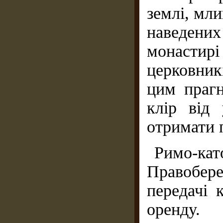
землі, мли
наведених
монастирі
церковник
цим прагн
клір від
отримати 
Римо-к
Правобер
передачі 
оренду.