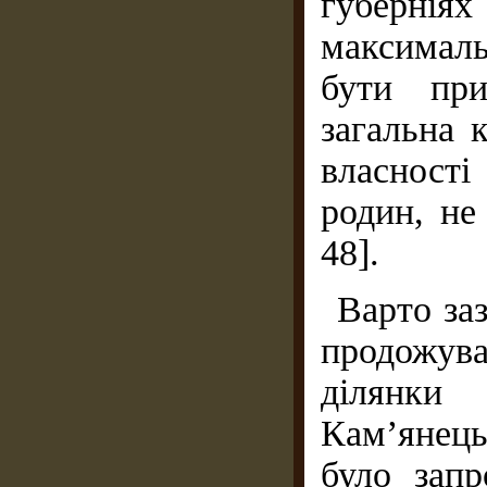
губерніях
максимал
бути при
загальна 
власності
родин, не
48].
Варто за
продожув
ділянки
Кам’янець
було зап