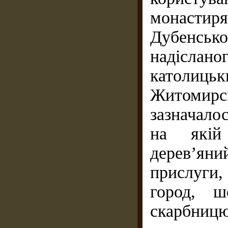
монастир
Дубенськ
надісланог
католиц
Житомирсь
зазначало
на якій
дерев’ян
прислуги,
город, ш
скарбницю 