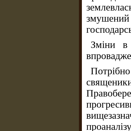
землевлас
змушений 
господарсь
Зміни в 
впровадже
Потрібно
священи
Правобер
прогресив
вищезазн
проаналі