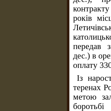
контракту
років міс
Летичівс
католиць
передав 
дес.) в ор
оплату 330 
Із нарос
теренах Ро
метою за
боротьб