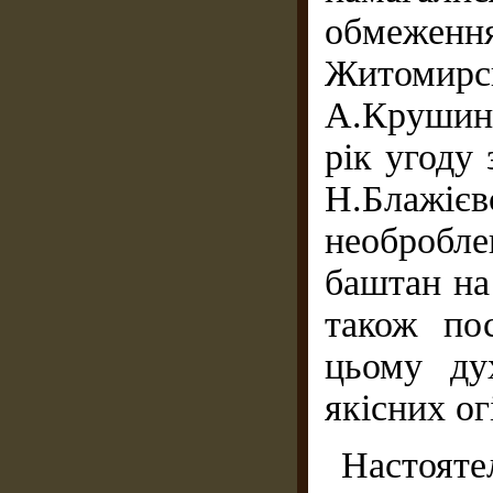
обмежен
Житоми
А.Крушинс
рік угоду 
Н.Блаж
необробле
баштан на
також по
цьому ду
якісних огі
Настоя