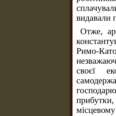
сплачува
видавали п
Отже, ар
константув
Римо-Като
незважаюч
своєї ек
самодерж
господар
прибутки
місцевому