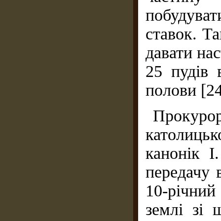
побудуват
ставок. Т
давати на
25 пудів 
полови [24,
Прокуро
католиць
канонік І
передачу 
10-річний 
землі зі