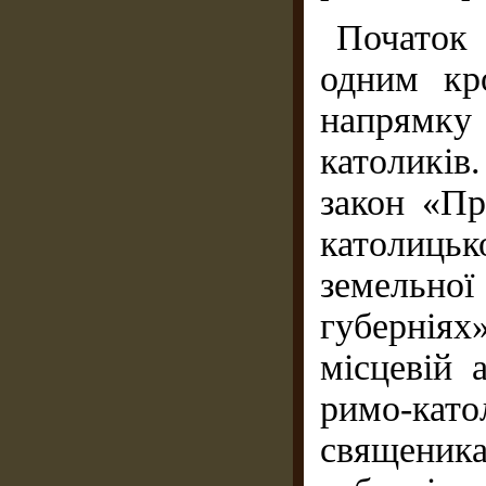
Початок
одним кр
напрямку 
католиків
закон «П
католиць
земельно
губернія
місцевій 
римо-кат
священика