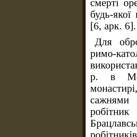
смерті ор
будь-якої
[6, арк. 6].
Для обро
римо-кат
використа
р. в Меж
монастир
сажнями 
робітни
Брацлавсь
робітник