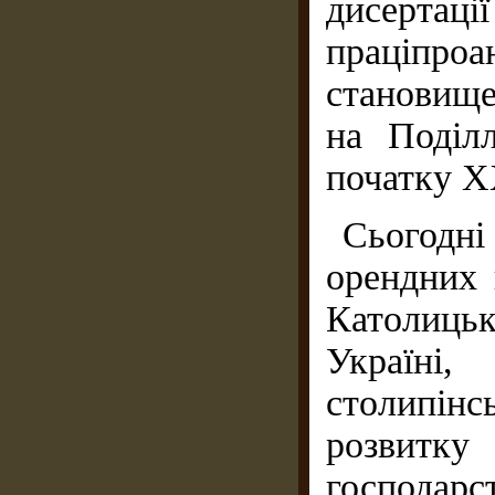
дисертації
праціпроа
становищ
на Поділ
початку X
Сьогодн
орендних 
Католиць
Україні,
столипінс
розвитк
господ