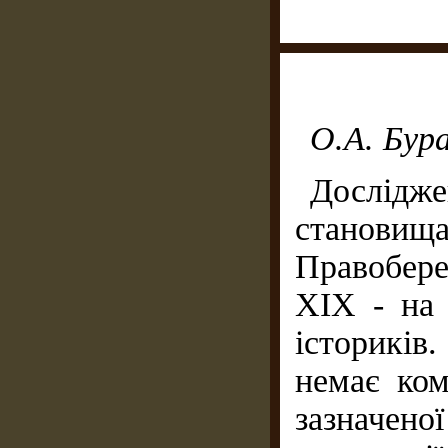
О.А. Бур
Дослідж
становищ
Правобере
XIX - на 
істориків.
немає ком
зазначен