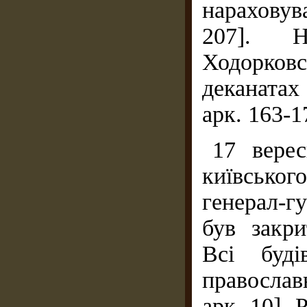
нараховув
207]. 
Ходорков
деканатах
арк. 163-1
17 вере
київсько
генерал-г
був закр
Всі буді
правосла
арк. 10].