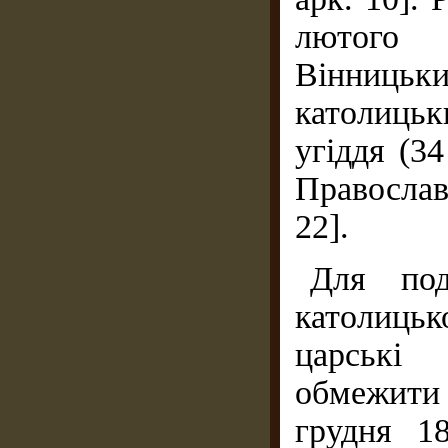
лютого 
Вінниц
католиць
угіддя (3
Православ
22].
Для под
католиць
царські
обмежити
грудня 1