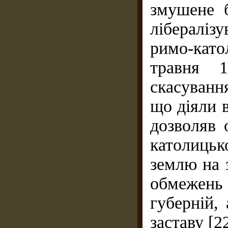
змушене 
лібералізу
римо-като
травня 
скасуван
що діяли в
дозволяв 
католиць
землю на 
обмежен
губерній,
заставу [22