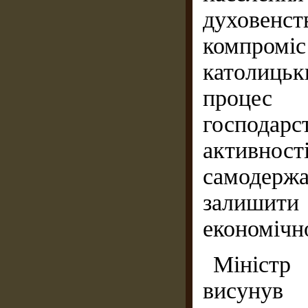
духовенст
компромі
католицьк
процес 
господар
активност
самодерж
залишити
економічн
Міністр
висунув 