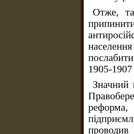
Отже, та
припин
антиросій
населення
послабити
1905-1907 
Значний 
Правобер
реформа,
підприєм
проводив