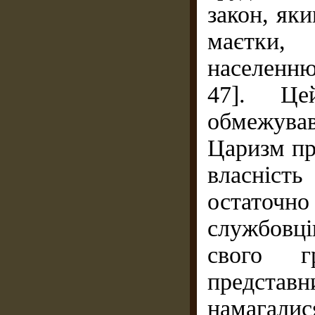
закон, яки
маєтки,
населенню
47]. Це
обмежува
Царизм пр
власність
остаточн
службовці
свого г
представ
намагал