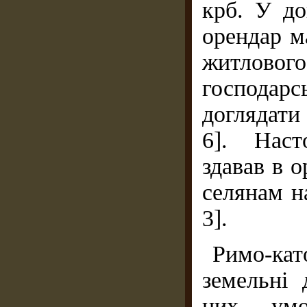
крб. У до
орендар м
житлово
господар
доглядати 
6]. Наст
здавав в 
селянам на
3].
Римо-кат
земельні 
них умо