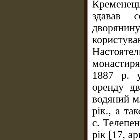
Кременець
здавав с
дворянин
користува
Настояте
монастир
1887 р. 
оренду д
водяний мл
рік., а та
с. Телепен
рік [17, ар