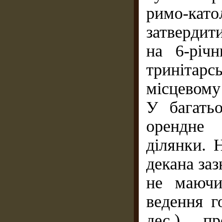
римо-кат
затвердит
на 6-річ
тринітар
місцевому
У багать
орендне 
ділянки. 
декана заз
не маючи
ведення г
дес.), п