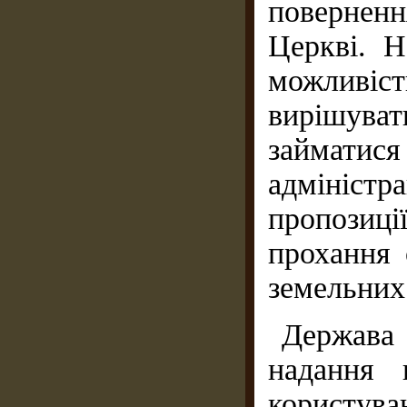
поверненн
Церкві. Н
можливіст
вирішува
займатися
адміністр
пропозиці
прохання 
земельних 
Держава
надання 
корист