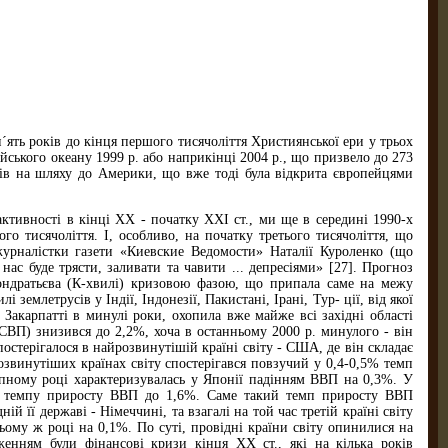
п´ять років до кінця першого тисячоліття Християнської ери у трьох
ійського океану 1999 р. або наприкінці 2004 р., що призвело до 273
гів на шляху до Америки, що вже тоді була відкрита європейцями
ктивності в кінці ХХ - початку ХХІ ст., ми ще в середині 1990-х
о тисячоліття. І, особливо, на початку третього тисячоліття, що
журналістки газети «Киевские Ведомости» Наталії Куроленко (що
ас буде трясти, заливати та чавити ... депресіями» [27]. Прогноз
 Кондратьєва (К-хвилі) кризовою фазою, що припала саме на межу
землетрусів у Індії, Індонезії, Пакистані, Ірані, Тур- ції, від якої
 Закарпатті в минулі роки, охопила вже майже всі західні області
(СВП) знизився до 2,2%, хоча в останньому 2000 р. минулого - він
остерігалося в найрозвинутішій країні світу - США, де він складає
озвинутіших країнах світу спостерігався повзучий у 0,4-0,5% темп
тупному році характеризувалась у Японії падінням ВВП на 0,3%. У
ню темпу приросту ВВП до 1,6%. Саме такий темп приросту ВВП
ній її державі - Німеччині, та взагалі на той час третій країні світу
ьому ж році на 0,1%. По суті, провідні країни світу опинилися на
дженням були фінансові кризи кінця ХХ ст., які на кілька років