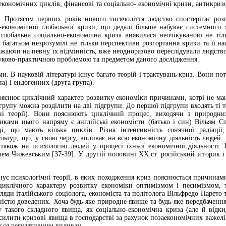
 економічних циклів, фінансові та соціально- економічні кризи, антикри
 Протягом перших років нового тисячоліття людство спостерігає розго
-економічної глобальної кризи, що дедалі більше набуває системного 
а глобальна соціально-економічна криза виявилася неочікуваною не тіл
 багатьом незрозумілі не тільки перспективи розгортання кризи та її на
важаючи на певну їх відмінність, вже неодноразово переслідували людств
ауково-практичною проблемою та предметом даного дослідження.
ми. В науковій літературі існує багато теорій і трактувань криз. Вони п
а) і ендогенних (друга група).
ояснює циклічний характер розвитку економіки причинами, котрі не ма
рупу можна розділити на дві підгрупи. До першої підгрупи входять ті т
чні теорії). Вони пояснюють циклічний процес, виходячи з природн
иками цього напряму є англійські економісти (батько і син) Вільям 
, що мають кілька циклів. Різна інтенсивність сонячної радіації,
культур, що, у свою чергу, впливає на всю економічну діяльність люде
також на психологію людей у процесі їхньої економічної діяльності. Ц
м Чижевським [37-39]. У другій половині ХХ ст. російський історик і 
нує психологічні теорії, в яких походження криз пояснюється причинами
циклічного характеру розвитку економіки оптимізмом і песимізмом,
ляди італійського соціолога, економіста та політолога Вільфредо Парето 
ністю доведених. Хоча будь-яке природне явище та будь-яке передбачення
 такого складного явища, як соціально-економічна криза (але й відк
силити кризові явища в господарстві за рахунок позаекономічних важелі
ться регулятивним впливам.