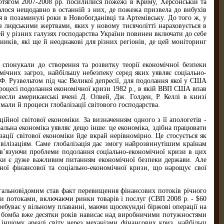
отягом 2007-2008 рр. посилилися пожежі в Криму, Херсонській та
талося нещодавно в останній з них, де пожежа призвела до вибухів
 в позаминулі роки в Новобогданівці та Артемівську. До того ж, у
 людськими жертвами, яких у новому тисячолітті нараховується в
й у різних галузях господарства України повинен включати до себе
иків, які ще й неоднакові для різних регіонів, де цей моніторинг
и спонукали до створення та розвитку теорії економічної безпеки
мічних загроз, найбільшу небезпеку серед яких уявляє соціально-
Ф. Рузвельтом під час Великої депресії, для подолання якої у США
процесі подолання економічної кризи 1982 р., в якій ВВП США впав
если американські вчені Д. Олвей, Дж. Голден, Р. Келлі в книзі
мали й процеси глобалізації світового господарства.
ійної світової економіки. За визначенням одного з її апологетів -
альна економіка уявляє дещо інше: це економіка, здібна працювати
зації світової економіки йде вкрай нерівномірно. Це стосується як
ивілізаціям. Саме глобалізація дає змогу найрозвинутішим країнам
в’язуючи проблеми подолання соціально-економічної кризи в цих
міки є дуже важливим питанням економічної безпеки держави. Але
ьної фінансової та соціально-економічної кризи, що нарощує свої
агальновідомим став факт перевищення фінансових потоків річного
ими потоками, включаючи ринки товарів і послуг (СВП 2008 р. - $60
ебуває у вільному плаванні, маючи щосекундні біржові операції на
ова бомба вже десятки років нависає над виробничими потужностями
 іншому ареалі світу через механізми фінансових криз, найбільш