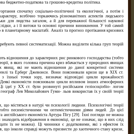
зова бюджетно-податкова та грошово-кредитна політика.
ртання спочатку соціально-політичної та екологічної, а потім і
характеру, всебічно торкаючись різноманітних аспектів людського
ьки для людства загалом, а й для переважної більшості наукової
слідки, а і її витоки та основні причини виникнення. У той самий
о в планетарному масштабі. Аналіз та прогноз протікання кризових
отребують певної систематизації. Можна виділити кілька груп теорій
ють відношення до характерних рис ринкового господарства (тобто
еорії, в яких головна причина криз вбачається у природних явищах
их явищ, які не мають відношення до даної конкретної системи
Стенлі та Ерберг Джевонси. Вони пояснювали кризи ще в ХІХ ст.
 з їхньої точки зору, визначає відповідні цикли врожайності
й. Деякі економісти пояснювали цикли впливом інших атмосферних
і ідеї у ХХ ст. були розвинуті російським геліосоціобіо- логом
географ Лев Миколайович Гуми- льов використав їх у своїй теорії
, що містяться в натурі чи психології людини. Психологічні теорії
 тобто песимістичними чи оптимістичними діями людей. До цієї
та англійського економіста Артура Пігу [29]. Їхні погляди не можна
 знаходить відображення в економіці, це не означає, що в них слід
идати їх не можна). Ці чинники є додатковими, які з ефектом їх
в, що інколи справді можуть призвести до хаотичного стану кризи,