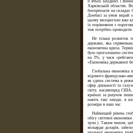
п’ятьох західних і Він
Харківській областях. В
боєприпасів на складах 
Донбасі за умов вкрай 
цьому мезорегіоні вже к
їх порівняння з порогов
теж потрібно проводити.
Не тільки розвиток т
держави, яка спрямована
економічна криза. Термі
було проголошено систем
на 3%, у часи «рейгано
«Економіка державної без
Глобальна економіка п
відомого французько-аме
як єдина система в режи
сфер діяльності та галу
світу, насамперед США,
країнах за рахунок інш
навіть такі заходи, в к
розміри в наш час.
Найвищий рівень глоб
обігу світової економік
трлн.). Таким чином, це
мільярди доларів, забез
реальної економіки кра