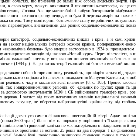
ницькій областях, що призвели до більш ніж сорока людських жертв. Пр
они, в свою чергу, можуть викликати й техногенні катастрофи, як це с
біля селища Лозова. Але ще масштабніші вибухи боєприпасів відбувалися
зношеного шахтного фонду нещодавно була й чергова аварія на шахтах з
ілька сотень. Тому моніторинг безпекового стану виробничих потужносте
ими параметрами, визначеними для різних соціально-економічних показн
еорій катастроф, соціально-економічних циклів і криз, а й самі криз
 на захист національних інтересів кожної країни, попередження еконо
н «економічна безпека» було вперше застосовано в 1934 р. президентом 
у антикризових заходів під назвою «Новий курс». Через півстоліття, в 
міки» важливий внесок у визначення поняття «економічна безпека» вн
пеки» (1984 р.). На розвиток теорії економічної безпеки великий вплив 
редставляє собою історично нову реальність, що відрізняється від традиц
риканського соціолога іспанського походження Мануеля Кастельса, «глоб
мі реального часу в масштабі всієї планети» [8, с. 105]. Процес глобалі
зей, так і макроекономічних регіонів, об’ єднаних по групах країн та ц
 за допомогою інструментів МВФ і СБ здійснювати трансфер криз, роз
их держав. І захист від таких негативних впливів національної еконо
інцевому рахунку, не вберегли найрозвинутіші країни світу від глобал
алізації досягнуто саме в фінансово- інвестиційній сфері. Адже нині з
и (понад $600 трлн.) більш ніж на порядок у порівнянні з її матеріальн
й вивільнений грошовий капітал не має матеріального підкріплення й пер
печивши їх зростання за останні 25 років на два порядки. І ця фінанс
їн усієї Земної Кулі, періодично знищуючи фінансові ринки у тому чи