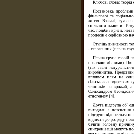
Ключові слова: теорія
Постановка проблеми.
фінансової та соціально
життя. Взагалі, сучасн
спільноти планети. Тому
час, подібні кризи, нез
процесів є серйозною н
Ступінь вивченості те
- екзогенних (перша груп
Перша група теорій п
позаекономічними). Цю г
(так звані натуралісти
виробництва. Представн
впливом плям на сонці
сільськогосподарських 
чинників на врожай, а 
Олександром Леонідовиче
етногенезу [4].
Друга підгрупа об’ єд
виходили з пояснення 
підгрупи відносяться пог
віднести до розряду пов
бачити головну причину
синхронізації можуть по
яка практично не піддає