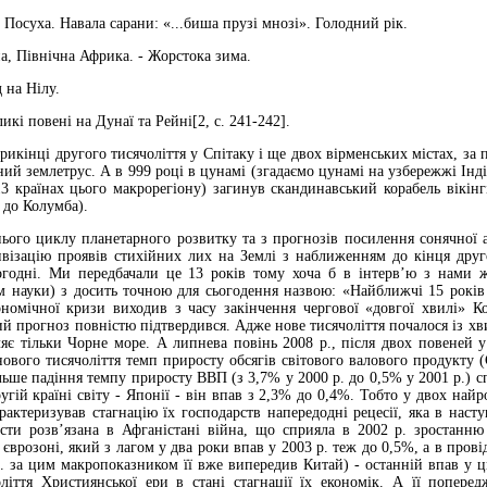
- Посуха. Навала сарани: «...биша прузі мнозі». Голодний рік.
па, Північна Африка. - Жорстока зима.
 на Нілу.
ликі повені на Дунаї та Рейні[2, с. 241-242].
рикінці другого тисячоліття у Спітаку і ще двох вірменських містах, за 
ний землетрус. А в 999 році в цунамі (згадаємо цунамі на узбережжі Інд
13 країнах цього макрорегіону) загинув скандинавський корабель вікін
 до Колумба).
нього циклу планетарного розвитку та з прогнозів посилення сонячної а
візацію проявів стихійних лих на Землі з наближенням до кінця другог
огодні. Ми передбачали це 13 років тому хоча б в інтерв’ю з нами 
ом науки) з досить точною для сьогодення назвою: «Найближчі 15 років н
кономічної кризи виходив з часу закінчення чергової «довгої хвилі»
й прогноз повністю підтвердився. Адже нове тисячоліття почалося із хвилі 
ляє тільки Чорне море. А липнева повінь 2008 р., після двох повеней у
ового тисячоліття темп приросту обсягів світового валового продукту 
ьше падіння темпу приросту ВВП (з 3,7% у 2000 р. до 0,5% у 2001 р.) сп
гій країні світу - Японії - він впав з 2,3% до 0,4%. Тобто у двох найр
актеризував стагнацію їх господарств напередодні рецесії, яка в нас
ти розв’язана в Афганістані війна, що сприяла в 2002 р. зростан
 єврозоні, який з лагом у два роки впав у 2003 р. теж до 0,5%, а в провід
. за цим макропоказником її вже випередив Китай) - останній впав у ц
оліття Християнської ери в стані стагнації їх економік. А її попере