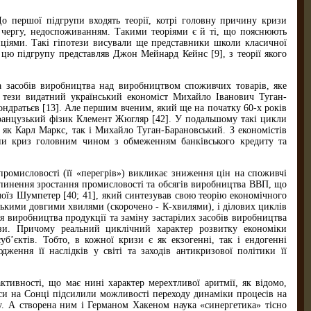
о першої підгрупи входять теорії, котрі головну причину кризи
 чергу, недоспоживанням. Такими теоріями є й ті, що пояснюють
ціями. Такі гіпотези висували ще представники школи класичної
цю підгрупу представляв Джон Мейнард Кейнс [9], з теорії якого
а засобів виробництва над виробництвом споживчих товарів, яке
єї тези видатний український економіст Михайло Іванович Туган-
ондратьєв [13]. Але першим вченим, який ще на початку 60-х років
французький фізик Клемент Жюгляр [42]. У подальшому такі цикли
 як Карл Маркс, так і Михайло Туган-Барановський. З економістів
ни криз головним чином з обмеженням банківського кредиту та
промисловості (її «перегрів») викликає зниження цін на споживчі
зупинення зростання промисловості та обсягів виробництва ВВП, що
лоїз Шумпетер [40; 41], який синтезував свою теорію економічного
ськими довгими хвилями (скорочено - К-хвилями), і ділових циклів
я виробництва продукції та заміну застарілих засобів виробництва
ризи. Причому реальний циклічний характер розвитку економіки
уб’єктів. Тобто, в кожної кризи є як екзогенні, так і ендогенні
ження її наслідків у світі та заходів антикризової політики її
ктивності, що має нині характер мерехтливої аритмії, як відомо,
еси на Сонці підсилили можливості переходу динаміки процесів на
су. А створена ним і Германом Хакеном наука «синергетика» тісно