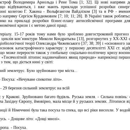
тастроф Володимира Арнольда і Рене Тома [1; 32]. Ці нові напрями д
 що відбуваються, і вже мають приклади успішної розробки синерг
ині колегою Г. Хакена - Вольфгангом Вайдліхом [3] та в РФ - вчени
о напряму Сергієм Курдюмовим [7; 10; 11; 28]. В Україні також роблятьс
нко на прикладі розробки бізнес-плану антисейсмічної програми для
ономічної кризи і є метою даної праці.
еріалу. 15-17 років тому нами було зроблено довгостроковий прогноз к
х циклів кон’юнктури Миколи Кондратьєва [13], розгорнутих у ХХ-ХХІ ст
іобіологічної теорії Олександра Чижевського [37; 38; 39] і «основного за
сновок катастрофічного характеру: у першому десятилітті ХХІ ст. відбу
що може перерости також у глобальну соціально-політичну кризу воєнного
«Тисячолітній літопис надзвичайних явищ природи» наприкінці першого 
з тим, що діється нині у світі:
ний землетрус. Було зруйновано три міста...
- Посуха: «Нечуване спекотне літо».
 - 29 березня сильний землетрус на всій
с у Кракові. Зруйновано багато будівль. Руська земля. - Сильна повінь
а Західну Європу, ймовірно, мала місце й у руських землях. Літописи ві
нції й Німеччині була така посуха та спека, що всі ріки висохли. У водо
Русь. - Дощове літо: «Дощі мнозі».
ропа. - Посуха.