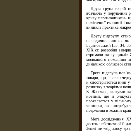
Друга група теорій п
вбачають у порушенні р
кризу перенакопичен- н
політичної економії То
виникла практика макро
Другу підгрупу стано
періодично виникає як 
Барановський [33; 34; 3
ХІХ ст. розробив завер
отримали назву циклів Ж
молодшого покоління м
динамікою облікової ста
Третя підгрупа пов’я
товари, що, в свою черг
й спостерігається нині 
розвитку з теоріями вел
К. Жюгляра, вказував на
новими, що й очікуєть
проявляється у вільному
чинники, які потребуют
подолання в кожній краї
Мета дослідження. ХХ
досить небезпечної й дл
Землі не «від хаосу до 