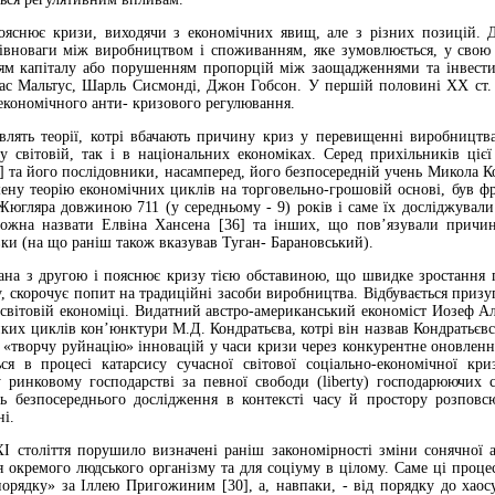
ояснює кризи, виходячи з економічних явищ, але з різних позицій. Д
івноваги між виробництвом і споживанням, яке зумовлюється, у свою
ям капіталу або порушенням пропорцій між заощадженнями та інвести
мас Мальтус, Шарль Сисмонді, Джон Гобсон. У першій половині ХХ ст. 
економічного анти- кризового регулювання.
влять теорії, котрі вбачають причину криз у перевищенні виробництв
у світовій, так і в національних економіках. Серед прихільників ці
5] та його послідовники, насамперед, його безпосередній учень Микола К
шену теорію економічних циклів на торговельно-грошовій основі, був 
югляра довжиною 711 (у середньому - 9) років і саме їх досліджували
ожна назвати Елвіна Хансена [36] та інших, що пов’язували причи
вки (на що раніш також вказував Туган- Барановський).
зана з другою і пояснює кризу тією обставиною, що швидке зростання 
у, скорочує попит на традиційні засоби виробництва. Відбувається при
у світовій економіці. Видатний австро-американський економіст Иозеф А
иких циклів кон’юнктури М.Д. Кондратьєва, котрі він назвав Кондратьєв
 «творчу руйнацію» інновацій у часи кризи через конкурентне оновленн
ся в процесі катарсису сучасної світової соціально-економічної к
 ринковому господарстві за певної свободи (liberty) господарюючих с
ь безпосереднього дослідження в контексті часу й простору розповсюд
ні.
І століття порушило визначені раніш закономірності зміни сонячної а
я окремого людського організму та для соціуму в цілому. Саме ці проц
порядку» за Іллею Пригожиним [30], а, навпаки, - від порядку до хао