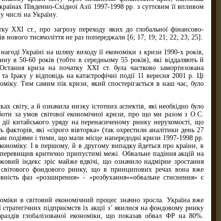
 країнах Південно-Східної Азії 1997-1998 рр. з суттєвим її впливом
у числі на Україну.
тку ХХІ ст., про загрозу переходу яких до глобальної фінансово-
нового тисячоліття не раз попереджали [6; 17; 19; 21; 22; 23; 25].
нагоді Україні на шляху виходу її економіки з кризи 1990-х років,
ну в 50-60 років (тобто в середньому 55 років), які віддаляють й
 Остання криза на початку ХХІ ст. була частково замортизована
Іраку у відповідь на катастрофічні події 11 вересня 2001 р. Ці
міку. Тим самим пік кризи, який спостерігається в наш час, було
ах світу, а й означила низку істотних аспектів, які необхідно було
оботи за умов світової економічної кризи, про що ми разом з О.С.
 дії китайського уряду на перенасиченому ринку нерухомості, що
факторів, які «сірого вівторка» (так охрестили аналітики день 27
ми подіями і тими, що мали місце напередодні кризи 1997-1998 рр.
кономіку. І в першому, й в другому випадку йдеться про країни, в
нь перевищив критично припустимі межі. Обвальне падіння акцій на
жовий індекс зріс майже вдвічі, що означило надмірне зростання
ри світового фондового ринку, що в принципових речах вона вже
довність фаз «розширення» - «розбухання»«обвальне стиснення» є
ономіки в світовий економічний процес значно зросла. Україна вже
 стратегічних підприємств їх акції з’ явилися на фондовому ринку
араздів глобалізованої економіки, що показав обвал ФР на 80%.