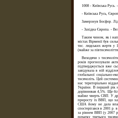
1008 - Київська Русь. 
- Київська Русь, Євро
Замерзнув Босфор. Лід
- Західна Європа. - Ве
Таким чином, як і нап
містах Вірменії був силь
тис. людських жертв у 
(майже за півтисячоліття
Виходячи з тисячоліт
років прогнозували акти
підтверджується вже сь
завідувала в ній відділ
глобальної соціально-е
тисячоліть. Цей системни
нас територіально відда
України. В перший рік н
дорівнював 4,5%. Ще біл
майже чверть СВП. У дру
приросту їх ВВП, що хар
США йому не дала впас
спостерігався в 2001 р. в
за рівнем ВВП (у 2007 р
початку третього тисяч