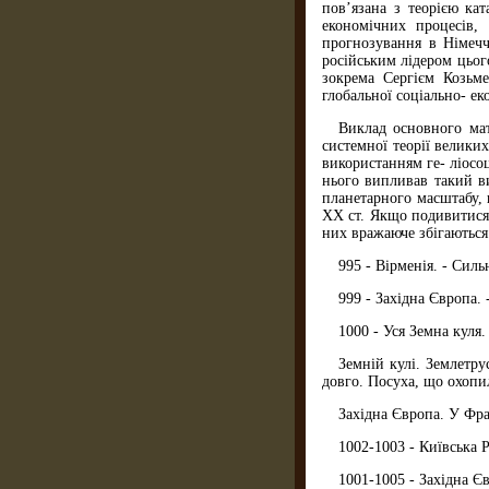
пов’язана з теорією ка
економічних процесів,
прогнозування в Німечч
російським лідером цьог
зокрема Сергієм Козьме
глобальної соціально- ек
Виклад основного мат
системної теорії велики
використанням ге- ліосоц
нього випливав такий ви
планетарного масштабу, 
ХХ ст. Якщо подивитися 
них вражаюче збігаються 
995 - Вірменія. - Силь
999 - Західна Європа. 
1000 - Уся Земна куля.
Земній кулі. Землетру
довго. Посуха, що охопил
Західна Європа. У Фра
1002-1003 - Київська 
1001-1005 - Західна Єв