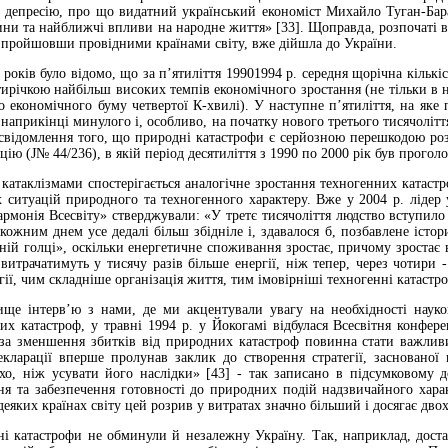
 депресію, про що видатний український економіст Михайло Туган-Бар
чини та найближчі впливи на народне життя» [33]. Щоправда, розпочаті в
, пройшовши провідними країнами світу, вже дійшла до України.
 років було відомо, що за п’ятиліття 19901994 р. середня щорічна кількіс
ятирічкою найбільш високих темпів економічного зростання (не тільки в 
о економічного буму четвертої К-хвилі). У наступне п’ятиліття, на яке 
 наприкінці минулого і, особливо, на початку нового третього тисячолі
усвідомлення того, що природні катастрофи є серйозною перешкодою р
юцію (J№ 44/236), в якій період десятиліття з 1990 по 2000 рік був про
атаклізмами спостерігається аналогічне зростання техногенних катастр
 ситуацій природного та техногенного характеру. Вже у 2004 р. лідер
Гармонія Всесвіту» стверджували: «У третє тисячоліття людство вступило
кожним днем усе дедалі більш збідніле і, здавалося б, позбавлене істо
ній голці», оскільки енергетичне споживання зростає, причому зростає в 
 витрачатимуть у тисячу разів більше енергії, ніж тепер, через чотири -
гії, чим складніше організація життя, тим імовірніші техногенні катастр
ще інтерв’ю з нами, де ми акцентували увагу на необхідності науко
х катастроф, у травні 1994 р. у Йокогамі відбулася Всесвітня конфер
 за зменшення збитків від природних катастроф повинна стати важливим
екларації вперше пролунав заклик до створення стратегії, засновано
хо, ніж усувати його наслідки» [43] - так записано в підсумковому д
ня та забезпечення готовності до природних подій надзвичайного харак
 деяких країнах світу цей розрив у витратах значно більший і досягає дво
ні катастрофи не обминули й незалежну Україну. Так, наприклад, достат