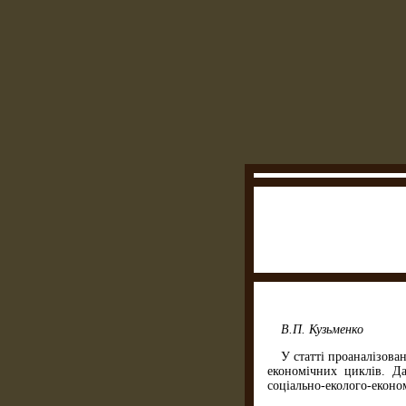
В.П. Кузьменко
У статті проаналізова
економічних циклів. Да
соціально-еколого-економ