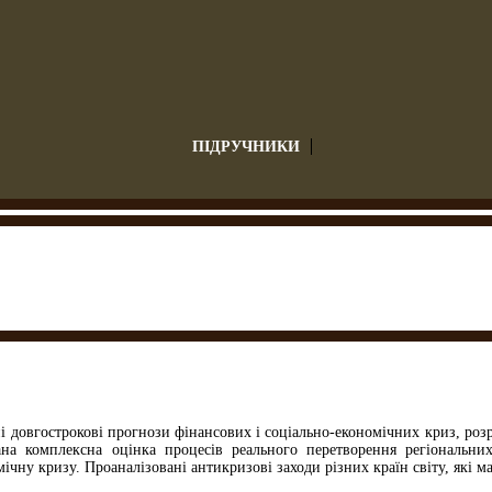
ПІДРУЧНИКИ
ні довгострокові прогнози фінансових і соціально-економічних криз, розр
на комплексна оцінка процесів реального перетворення регіональни
ічну кризу. Проаналізовані антикризові заходи різних країн світу, які м