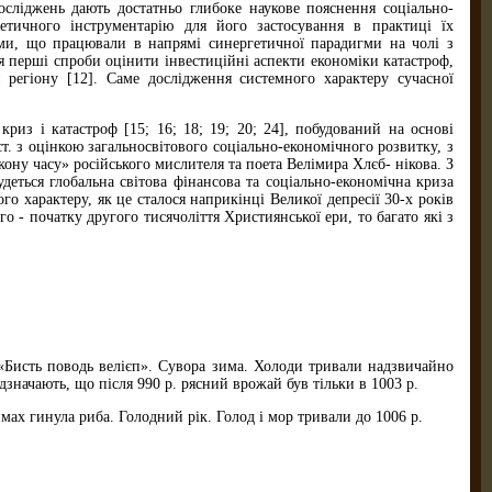
осліджень дають достатньо глибоке наукове пояснення соціально-
етичного інструментарію для його застосування в практиці їх
ми, що працювали в напрямі синергетичної парадигми на чолі з
я перші спроби оцінити інвестиційні аспекти економіки катастроф,
 регіону [12]. Саме дослідження системного характеру сучасної
риз і катастроф [15; 16; 18; 19; 20; 24], побудований на основі
. з оцінкою загальносвітового соціально-економічного розвитку, з
кону часу» російського мислителя та поета Велімира Хлєб- нікова. З
деться глобальна світова фінансова та соціально-економічна криза
 характеру, як це сталося наприкінці Великої депресії 30-х років
- початку другого тисячоліття Християнської ери, то багато які з
: «Бисть поводь велієп». Сувора зима. Холоди тривали надзвичайно
дзначають, що після 990 р. рясний врожай був тільки в 1003 р.
ймах гинула риба. Голодний рік. Голод і мор тривали до 1006 р.