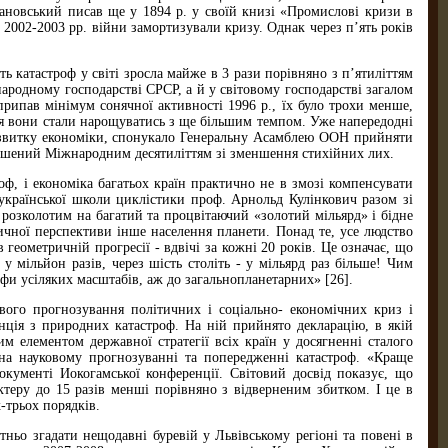
ановський писав ще у 1894 р. у своїй книзі «Промислові кризи в
 2002-2003 рр. війни замортизували кризу. Однак через п’ять років
ть катастроф у світі зросла майже в 3 рази порівняно з п’ятиліттям
народному господарстві СРСР, а й у світовому господарстві загалом
припав мінімум сонячної активності 1996 р., їх було трохи менше,
ття вони стали нарощуватись з ще більшим темпом. Уже напередодні
озвитку економіки, спонукало Генеральну Асамблею ООН прийняти
голошений Міжнародним десятиліттям зі зменшення стихійних лих.
оф, і економіка багатьох країн практично не в змозі компенсувати
 української школи циклістики проф. Арнольд Кулінкович разом зі
 розколотим на багатий та процвітаючий «золотий мільярд» і бідне
ричної перспективи інше населення планети. Понад те, усе людство
геометричній прогресії - вдвічі за кожні 20 років. Це означає, що
 у мільйон разів, через шість століть - у мільярд раз більше! Чим
офи усіляких масштабів, аж до загальнопланетарних» [26].
вого прогнозування політичних і соціально- економічних криз і
енція з природних катастроф. На ній прийнято декларацію, в якій
 елементом державної стратегії всіх країн у досягненні сталого
ї на науковому прогнозуванні та попередженні катастроф. «Краще
окументі Иокогамської конференції. Світовий досвід показує, що
теру до 15 разів менші порівняно з відверненим збитком. І це в
х-трьох порядків.
ньо згадати нещодавні буревій у Львівському регіоні та повені в