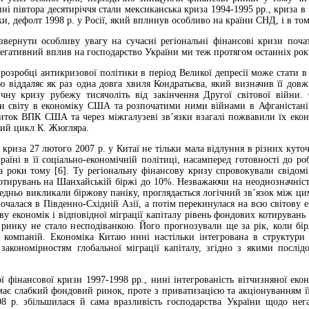
ні півтора десятиріччя стали мексиканська криза 1994-1995 рр., криза в
ки, дефолт 1998 р. у Росії, який вплинув особливо на країни СНД, і в том
 звернути особливу увагу на сучасні регіональні фінансові кризи поча
негативний вплив на господарство України ми теж протягом останніх років 
 розробці антикризової політики в період Великої депресії може стати в 
ю віддаляє як раз одна довга хвиля Кондратьєва, який визначив її довжи
ічну кризу рубежу тисячоліть від закінчення Другої світової війни.
 світу в економіку США та розпочатими ними війнами в Афганістані та 
иток ВПК США та через міжгалузеві зв’язки взагалі пожвавили їх еконо
ний цикл К. Жюгляра.
 криза 27 лютого 2007 р. у Китаї не тільки мала відлуння в різних куточк
раїні в її соціально-економічній політиці, насамперед готовності до р
 роки тому [6]. Ту регіональну фінансову кризу спровокували свідомі
отирувань на Шанхайській біржі до 10%. Незважаючи на неоднозначність 
редньо викликали біржову паніку, проглядається логічний зв’язок між ци
очалася в Південно-Східній Азії, а потім перекинулася на всю світову е
ріву економік і відповідної міграції капіталу рівень фондових котирува
ринку не стало несподіванкою. Його прогнозували ще за рік, коли бір
их компаній. Економіка Китаю нині настільки інтегрована в структу
 закономірностям глобальної міграції капіталу, згідно з якими послі
ої фінансової кризи 1997-1998 рр., нині інтегрованість вітчизняної ек
має слабкий фондовий ринок, проте з приватизацією та акціонуванням її
08 р. збільшилася й сама вразливість господарства України щодо нег