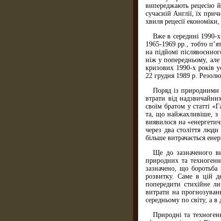
випереджають рецесію й
сучасній Англії, їх при
хвиля рецесії економіки
Вже в середині 1990-х
1965-1969 рр., тобто п’
на підйомі післявоєнног
ніж у попередньому, але
кризових 1990-х років 
22 грудня 1989 р. Резол
Поряд із природними к
втрати від надзвичайних
своїм братом у статті «
та, що найжахливіше, з 
виявилося на «енергетич
через два століття люди
більше витрачається енер
Ще до зазначеного ви
природних та техногенни
зазначено, що боротьба
розвитку. Саме в цій д
попередити стихійне ли
витрати на прогнозуван
середньому по світу, а в
Природні та техноген