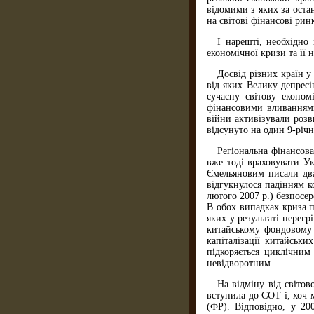
відомими з яких за остан
на світові фінансові рин
І нарешті, необхідно
економічної кризи та її 
Досвід різних країн у
від яких Велику депресі
сучасну світову економ
фінансовими вливаннями
війни активізували розв
відсунуто на один 9-річ
Регіональна фінансова
вже тоді враховувати Ук
Ємельяновим писали два
відгукнулося падінням к
лютого 2007 р.) безпосе
В обох випадках криза п
яких у результаті перег
китайському фондовому 
капіталізації китайськ
підкоряється циклічним
невідворотним.
На відміну від світов
вступила до СОТ і, хоч 
(ФР). Відповідно, у 20