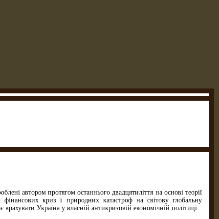
облені автором протягом останнього двадцятиліття на основі теорії
х фінансових криз і природних катастроф на світову глобальну
ає врахувати Україна у власній антикризовій економічній політиці.