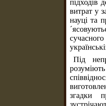
підходів 
витрат у з
науці та п
´ясовуют
сучасно
українські
Під неп
розумію
співвідно
виготовле
згадки п
зустрічаю