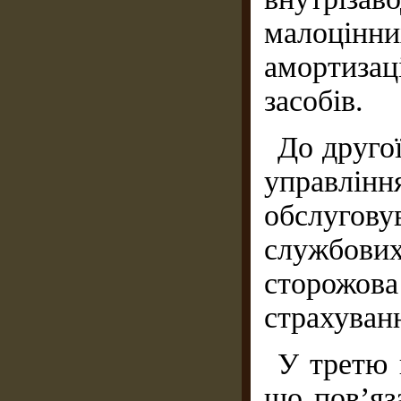
малоцінн
амортиза
засобів.
До другої
управлін
обслугов
службов
сторожова
страхуван
У третю 
що пов’яз