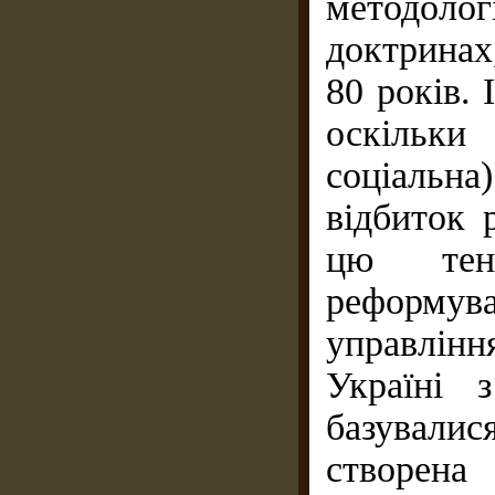
методоло
доктринах
80 років. 
оскільки
соціальн
відбиток 
цю тен
реформува
управлінн
Україні 
базували
створен