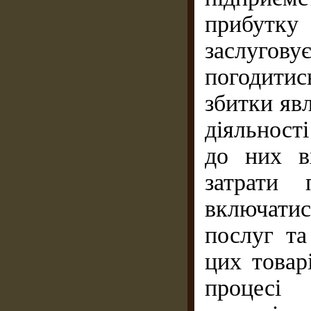
прибутку
заслугов
погодити
збитки яв
діяльності
до них вх
затрати 
включатис
послуг та
цих товар
процесі 