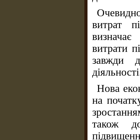
Очевидн
витрат п
визначає
витрати п
завжди д
діяльності
Нова еко
на початк
зростанням
також до
підвищення