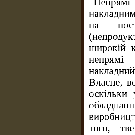
Непрям
накладним
на пост
(непродук
широкій к
непрямі
накладни
Власне, в
оскільки
обладнан
виробницт
того, тв