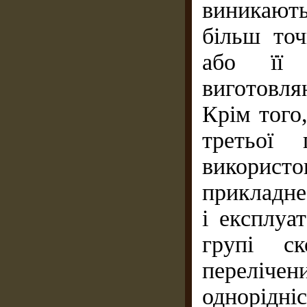
виникають
більш точ
або її 
виготовля
Крім того,
третьої 
використ
прикладне
і експлуа
групі ск
переліче
однорідні