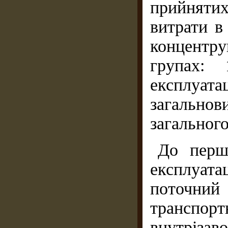
прийнятих
витрати в
концентр
групах:
експлуат
загаль
загального
До першо
експлуат
поточн
транспо
внутрізав