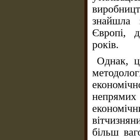
виробниц
знайшла 
Європі, 
років.
Однак, ц
методоло
економіч
непрямих 
економічн
вітчизня
більш ваг