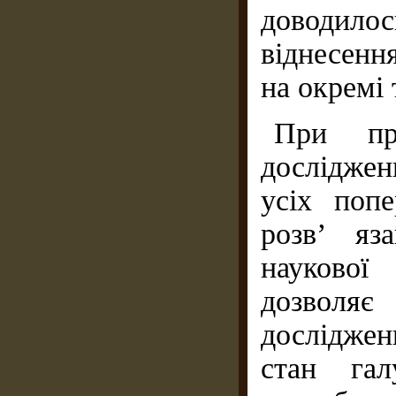
доводило
віднесенн
на окремі 
При про
досліджен
усіх попе
розв’ яз
наукової
дозволяє
дослідже
стан гал