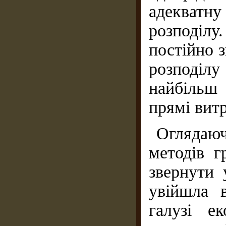
адекватн
розподіл
постійно 
розподілу
найбільш 
прямі витр
Оглядаю
методів г
звернути 
увійшла в
галузі е