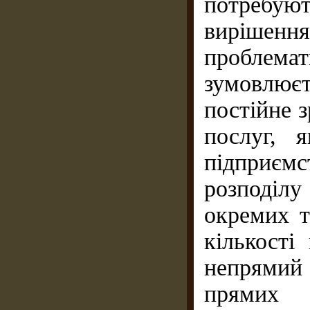
потребую
вирішен
пробле
зумовлюєт
постійне 
послуг, 
підприєм
розподілу
окремих т
кількості
непрямий 
прямих