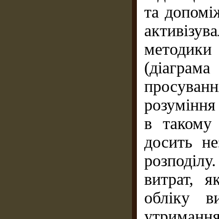
та допомі
активізув
методики
(діаграма
просува
розуміння
в такому 
досить не
розподілу
витрат, 
обліку в
утриманн