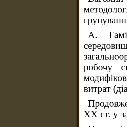
методолог
групуванн
А. Гамі
середови
загальноор
робочу с
модифіко
витрат (ді
Продовже
ХХ ст. у з