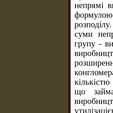
непрямі в
формулою 
розподілу.
суми неп
групу - в
виробн
розшире
конгломе
кількістю
що займа
виробниц
утиліза