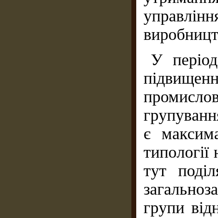
управлін
виробницт
У період
підвище
промисло
групування
є максим
типології
тут поді
загально
групи відн