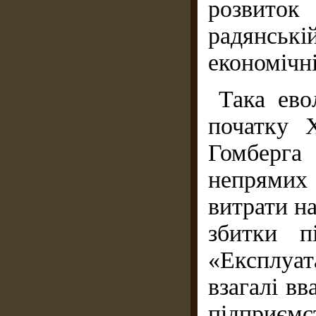
розвиток
радянській
економічні
Така ево
початку 
Гомберг
непрямих 
витрати на
збитки п
«Експлуат
взагалі в
підприємс