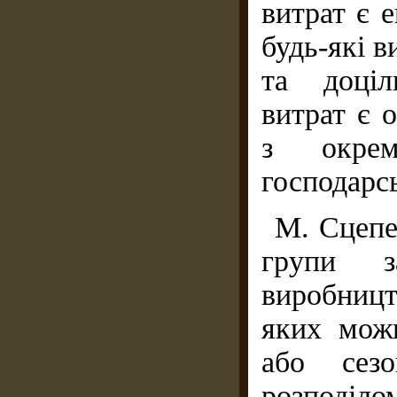
витрат є 
будь-які в
та доціл
витрат є 
з окрем
господарсь
М. Сцепе
групи з
виробництв
яких мож
або сез
розподілом