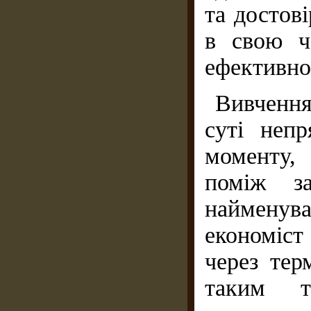
та достов
в свою ч
ефективно
Вивчення
суті неп
моменту,
поміж за
найменува
економіст
через тер
таким т