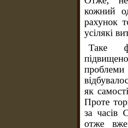
Отже, не
кожний о
рахунок т
усілякі вит
Таке ф
підвищено
проблеми
відбувало
як самост
Проте тор
за часів 
отже вже