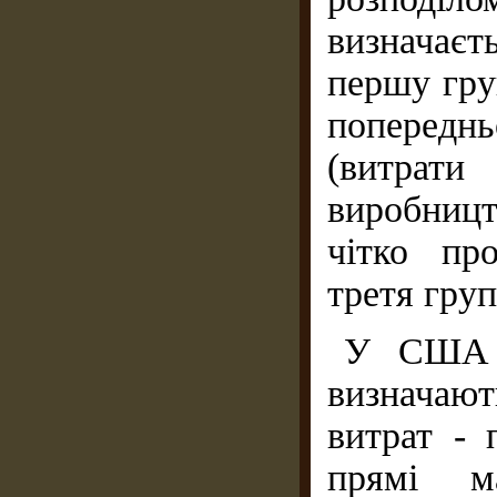
визначаєть
першу гру
попередн
(витрати
виробницт
чітко пр
третя гру
У США в
визначаю
витрат - 
прямі ма