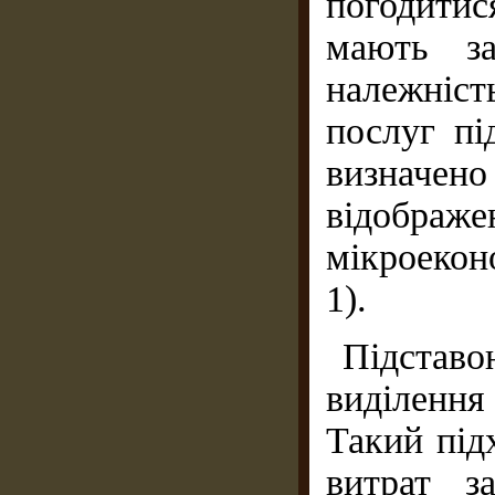
погодитис
мають за
належніст
послуг пі
визначено 
відоб
мікроекон
1).
Підставо
виділення 
Такий під
витрат з