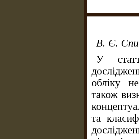
В. Є. Спи
У статт
досліджен
обліку н
також виз
концептуа
та класиф
дослідже