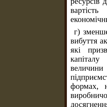
ресурсів д
вартіст
економічни
г) зменш
вибуття ак
які приз
капіталу
величи
підприємс
формах, 
виробнич
досягнення