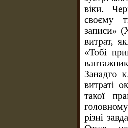
віки. Че
своєму т
записи» (
витрат, я
«Тобі при
вантажник
Занадто к
витраті о
такої пр
головному
різні завд