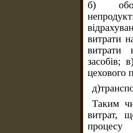
б) обов
непродук
відрахуван
витрати н
витрати 
засобів; в
цехового 
д)транспо
Таким чи
витрат, 
процесу 