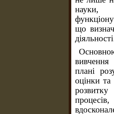
науки,
функціону
що визнач
діяльності
Основно
вивчення
плані роз
оцінки та
розвитку
процесі
вдосконал