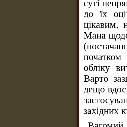
суті непря
до їх оц
цікавим, 
Мана щодо
(постачан
початком
обліку ви
Варто заз
дещо вдос
застосуван
західних к
Вагом