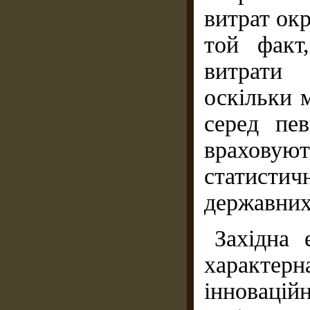
витрат ок
той факт
витрати
оскільки 
серед пе
врахов
статисти
державних 
Західна 
характ
інновацій