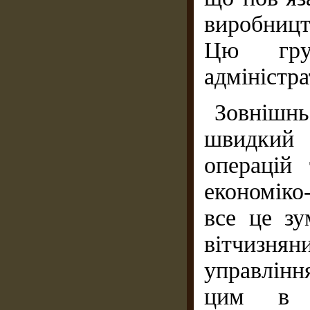
виробниц
Цю гру
адміністр
Зовнішнь
швидкий 
операцій 
економіко
все це зу
вітчизнян
управління
цим в У