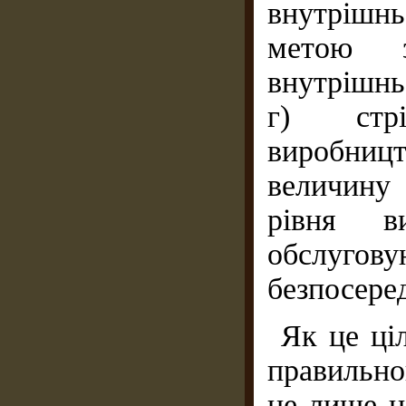
внутрішнь
метою з
внутрішнь
г) стрі
виробниц
величину 
рівня в
обслуго
безпосере
Як це ці
правильно
не лише н