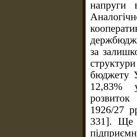
напруги 
Аналогічн
кооперати
держбюдже
за залишк
структури
бюджету У
12,83% у
розвиток
1926/27 р
331]. Ще
підприємн