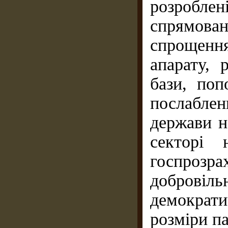
розроблені
спрямован
спрощення
апарату, 
бази, по
послабле
держави н
секторі 
госпрозр
добровіль
демократ
розміри п