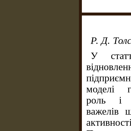
Р. Д. Тол
У стат
віднов
підприємни
моделі г
роль і з
важелів 
активнос