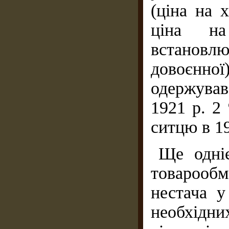
(ціна на х
ціна на
встановл
довоєнно
одержував 
1921 р. 2
ситцю в 191
Ще одні
товарообм
нестача у
необхідни