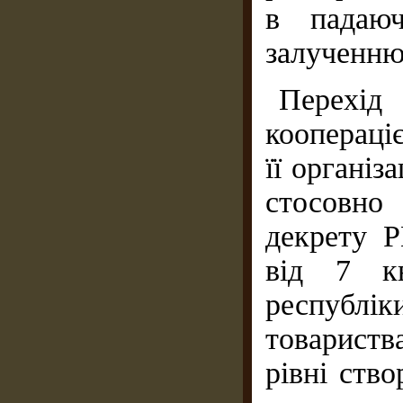
в падаюч
залученню
Перехі
коопераці
її організ
стосовно
декрету 
від 7 кв
республі
товариств
рівні ств