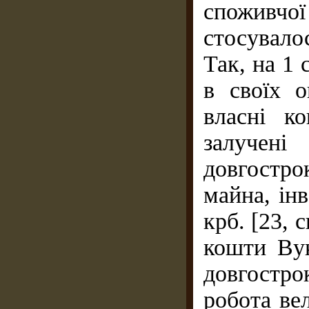
споживч
стосувало
Так, на 1 
в своїх о
власні к
залучен
довгостр
майна, ін
крб. [23, с
кошти Вук
довгостр
робота ве