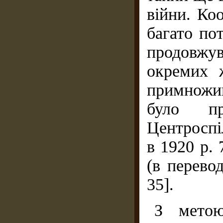
війни. Ко
багато пот
продовжув
окремих ж
примножив
було пр
Центроспі
в 1920 р. 
(в перевод
35].
З метою