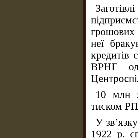
Заготівл
підприєм
грошових 
неї браку
кредитів 
ВРНГ одн
Центроспі
10 млн з
тиском Р
У зв’язк
1922 р. с