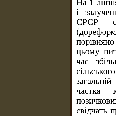
На 1 липн
і залучен
СРСР с
(дореформ
порівняно 
цьому пит
час збіл
сільськог
загальній
частка 
позичкових
свідчать п