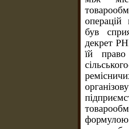
товарообм
операцій 
був спри
декрет РНК
їй право
сільсько
ремісни
організ
підприє
товарооб
формуло