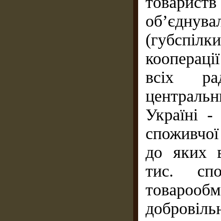
товарист
об’єдну
(губспіл
кооперації
всіх ра
централь
Україні -
споживчої 
до яких в
тис. сп
товароо
добровіль