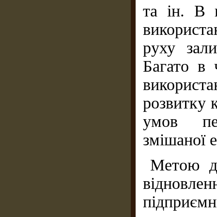
та ін. В
використ
руху зал
Багато в 
використа
розвитку 
умов пер
змішаної е
Метою да
відно
підприємн