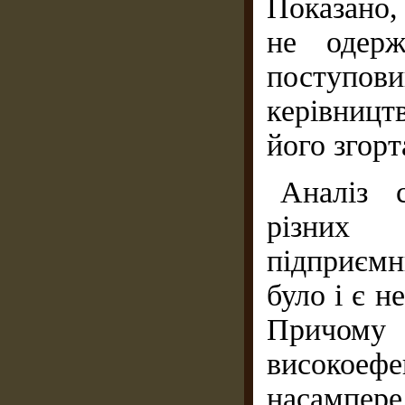
Показано,
не одерж
поступов
керівницт
його згорт
Аналіз с
різних 
підприєм
було і є н
Причом
високоефе
насампере