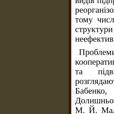
видів під
реорганіз
тому числ
структ
неефектив
Пробле
кооперат
та підв
розглядаю
Бабенко
Долишнього
М. Й. Мал