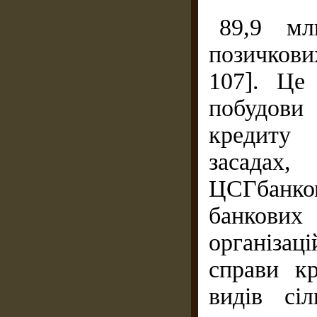
89,9 мл
позичкових
107]. Це
побудови 
кредиту
засадах,
ЦСГбанк
банкови
організа
справи кр
видів сіл