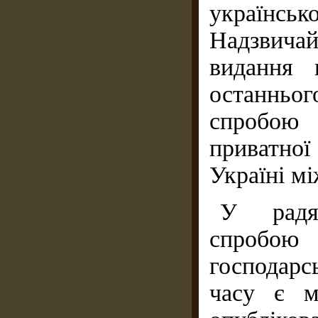
україн
Надзвича
видання 
останнь
спробою д
приватної
Україні мі
У радян
спробою
господарс
часу є м