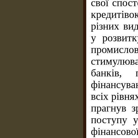
свої спос
кредитіво
різних вид
у розвитк
промислов
стимулюв
банків, 
фінансув
всіх рівня
прагнув з
поступу у
фінансової