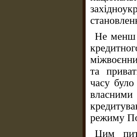
західноук
становленн
Не менш 
кредитно
міжвоєнни
та прива
часу було
власни
кредитув
режиму П
Цим пит