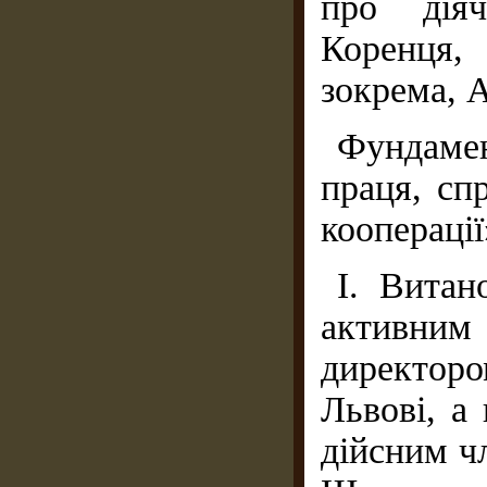
про діяч
Коренця, 
зокрема, А
Фундаме
праця, сп
кооперації
І. Витан
активним 
директор
Львові, а
дійсним ч