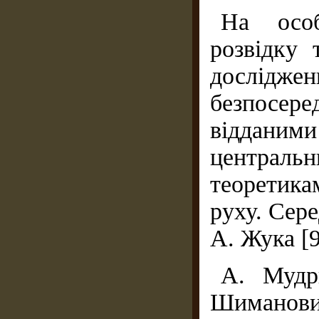
На особ
розвідку 
дослідже
безпосер
відданим
централь
теоретика
руху. Сере
А. Жука [9
А. Мудри
Шимано