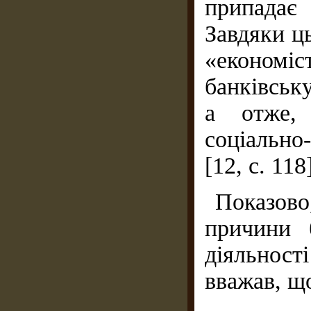
припадає
Завдяки ць
«економ
банківську
а отже,
соціально
[12, с. 118
Показов
причини 
діяльності
вважав, що