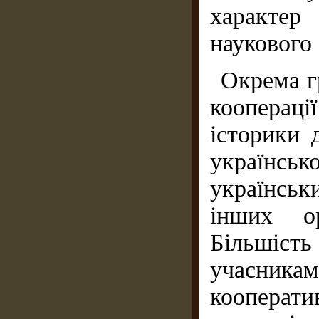
характер
наукового
Окрема гр
кооперації
історики 
українськ
українсь
інших ор
Більшіс
учасник
кооперати