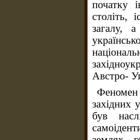
початку і
століть, 
загалу, 
українськ
націонал
західноу
Австро- У
Феномен
західних 
був наслі
самоідент
землях, г