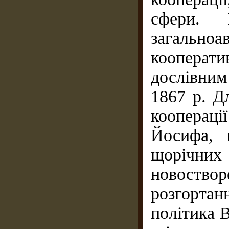
сфери.
загальн
кооперати
дослівни
1867 р. Д
кооперац
Йосифа, 
щорічних
новоствор
розгорта
політика В