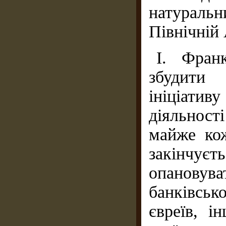
натураль
Північній 
І. Фран
збудити 
ініціати
діяльност
майже ко
закінчуєт
опановув
банківсь
євреїв, і