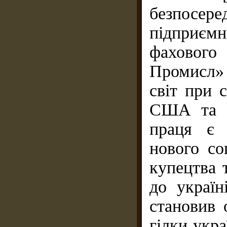
безпосе
підприємн
фаховог
Промисл»
світ при 
США та К
праця є 
нового со
купецтва 
до україн
становив 
гілки укр