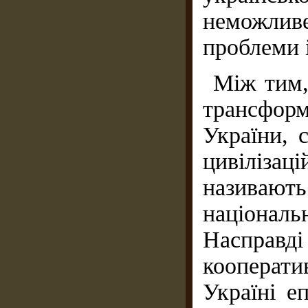
неможливе
проблеми 
Між тим,
трансфор
України, 
цивілізац
називають
націонал
Насправ
кооперат
Україні е