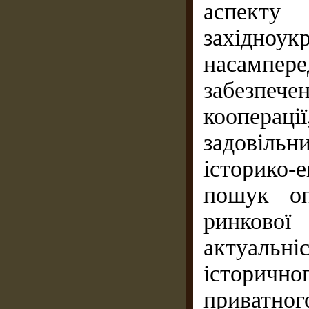
аспект
західноук
насампе
забезпече
коопераці
задовіль
історико-
пошук оп
ринкової
актуальні
історично
приватног