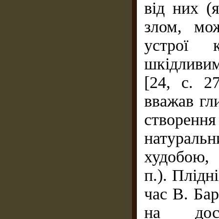
від них (
злом, мо
устрої к
шкідливи
[24, с. 2
вважав гл
створен
натуральн
худобою, 
п.). Плідн
час В. Ба
на досв