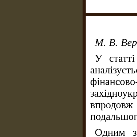
М. В. Ве
У статті
аналізує
фінансо
західноук
впродовж 
подальшог
Одним з 