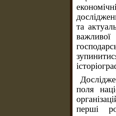
економічн
досліджен
та актуал
важливо
господарс
зупинити
історіогра
Дослідже
поля наці
організац
перші ро