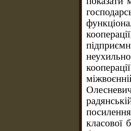
показати 
господа
функціо
коопер
підприєм
неухиль
коопераці
міжвоєнн
Олесневич
радянськ
посиленн
класової 