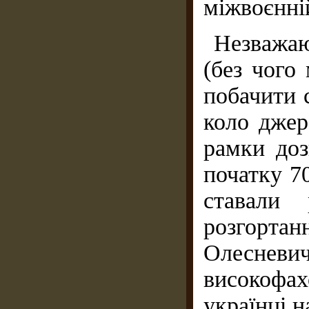
міжвоєнні
Незважаю
(без чого
побачити 
коло джер
рамки доз
початку 70
ставали 
розгорта
Олеснев
високофах
українці н