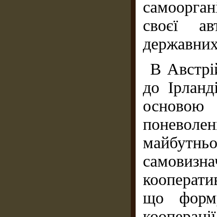
самоорган
своєї ав
державних
В Австрій
до Ірланд
основою 
поневоле
майбутньо
самовиз
кооператив
що форму
кооперац