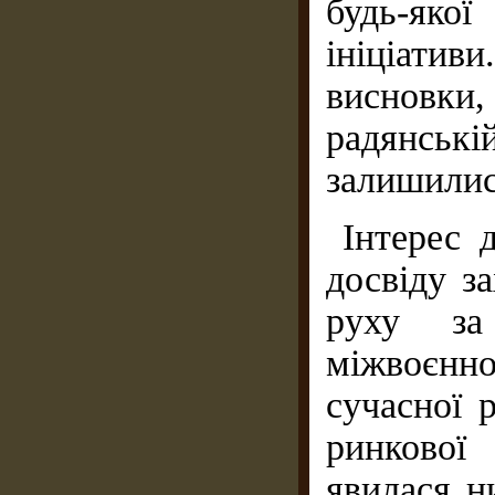
будь-яко
ініціати
висновки,
радянській
залишилис
Інтерес 
досвіду з
руху за
міжвоєнн
сучасної 
ринкової 
явилася ни