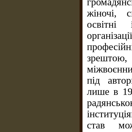
громадян
жіночі, с
освітні
організа
професій
зрештою, 
міжвоєнни
під авто
лише в 19
радянсь
інституц
став мо