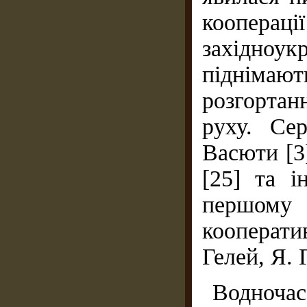
коопераці
західно
піднімают
розгортан
руху. Се
Васюти [3]
[25] та і
першому 
кооперати
Гелей, Я. Г
Водночас