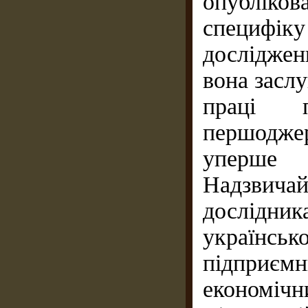
опублік
специфік
дослідже
вона заслу
праці 
першодже
уперше 
Надзвич
дослідник
українсь
підприє
економіч