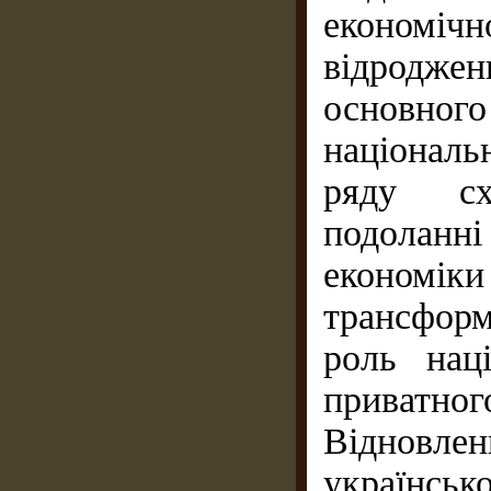
економі
відроджен
основного
національ
ряду сх
подоланні
економіки
трансфор
роль нац
приватног
Відновлен
українсь