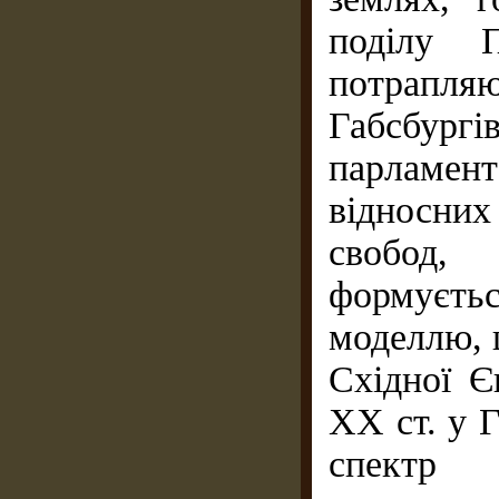
поділу П
потрапляю
Габсбург
парламент
відносни
свобод,
формуєть
моделлю, 
Східної Є
XX ст. у 
спектр