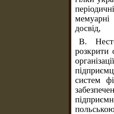
періодич
мемуарні
досвід,
В. Нест
розкрити 
організац
підприємц
систем фі
забезпеч
підприє
польськ