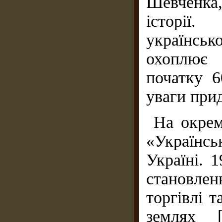
Шевченка,
історії
українськ
охоплює 
початку 6
уваги прид
На окрем
«Українсь
Україні. 
становле
торгівлі 
землях [