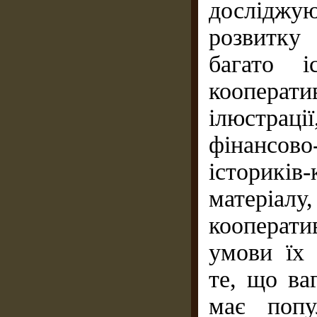
досліджу
розвитку
багато і
кооперати
ілюстрац
фінансово
істориків
матеріалу
кооператив
умови їх
те, що ва
має попул