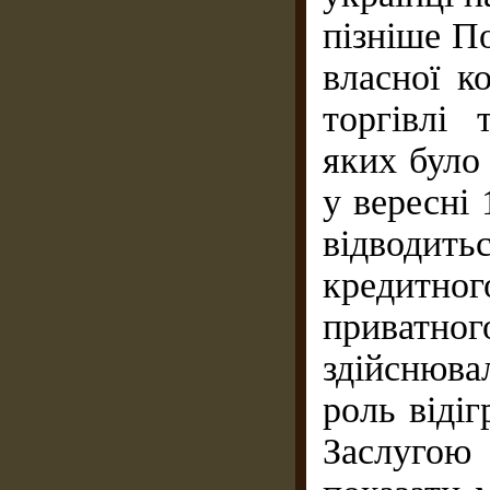
пізніше П
власної ко
торгівлі 
яких було
у вересні 
відводи
кредитно
приватн
здійснюва
роль віді
Заслугою