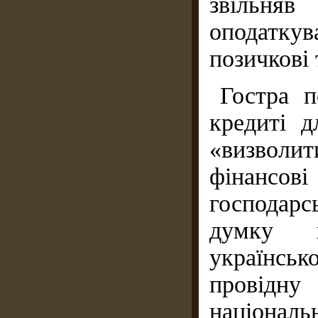
звільн
оподатк
позичкові 
Гостра п
кредиті д
«визволи
фінансов
господарс
думку в
українсь
провідну
націонал