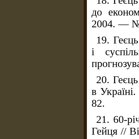
18. Геєц
до економ
2004. — №
19. Геєц
і суспіл
прогнозув
20. Геєц
в Україні.
82.
21. 60-р
Гейця // 