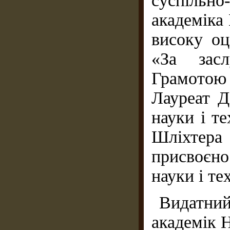
суспільно
академіка
високу оц
«За засл
Грамотою 
Лауреат Д
науки і те
Шліхтер
присвоєно
науки і те
Видатний
академік 