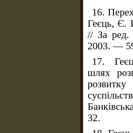
16. Перех
Геєць, Є. 
// За ред
2003. — 59
17. Геєц
шлях роз
розвитк
суспільс
Банківськ
32.