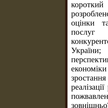
коротки
розроблен
оцінки т
послу
конкуре
України
перспект
економіки
зростання
реалізації
пожвавлен
зовнішнь