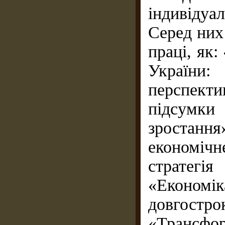
індивідуа
Серед них
праці, як
України
перспекти
підсумки
зростанн
економічн
стратегі
«Економік
довгост
«Трансфо