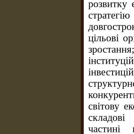
розвитку 
стратегію
довгостро
цільові о
зростанн
інституці
інвестиц
структур
конкурен
світову е
складові
частині 