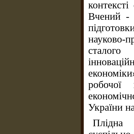
контексті 
Вчений - 
підготов
науково-п
сталого
інноваці
економік
робочої 
економіч
України на
Плідна н