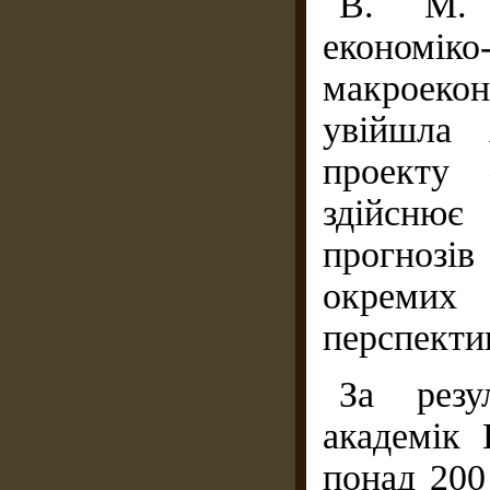
В. М. 
економі
макроеко
увійшла 
проекту
здійснює 
прогнозі
окремих 
перспекти
За резу
академік
понад 200