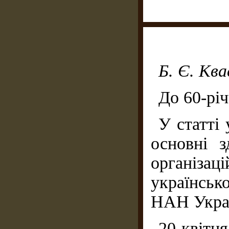
Б. Є. Кв
До 60-рі
У статті
основні з
організа
українськ
НАН Украї
20 квітня