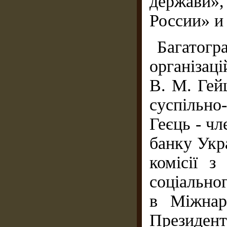
держави»
России» и 
Багато
організац
В. М. Гей
суспільно
Геєць - ч
банку Укр
комісії з
соціально
в Міжнар
Президен