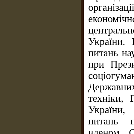
організ
економі
центральн
України.
питань на
при Прези
соціогу
Державних
техніки, 
України,
питань п
членом С