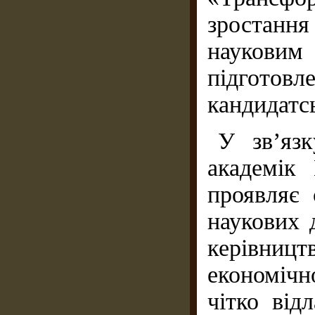
зростання 
наукови
підготовл
кандидатс
У зв’яз
академік
проявляє 
наукових 
керівниц
економіч
чітко від