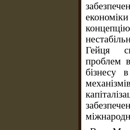
забезпече
економі
концепцію
нестабільн
Гейця ск
проблем в
бізнесу 
механіз
капіталі
забезпечен
міжнародно