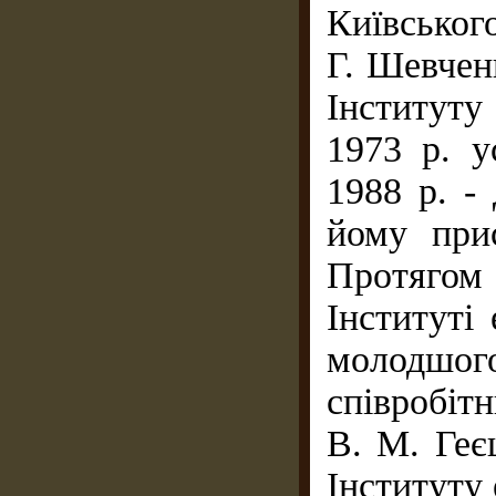
Київськог
Г. Шевченк
Інституту
1973 р. у
1988 р. -
йому при
Протягом 
Інституті
молодшо
співробітн
В. М. Геє
Інституту