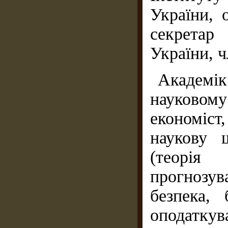
України, 
секрета
України, 
Академік
науковом
економіст
наукову 
(теорі
прогнозу
безпека,
оподаткув