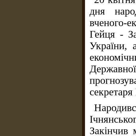
дня наро
вченого-
Гейця - З
України, 
економіч
Державної
прогнозу
секретаря
Народив
Ічнянсько
Закінчив 