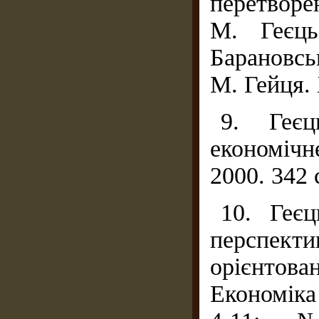
перетворе
М. Геєць
Барановськ
М. Гейця. 
9. Геє
економіч
2000. 342 
10. Геєц
перспек
орієнтов
Економік