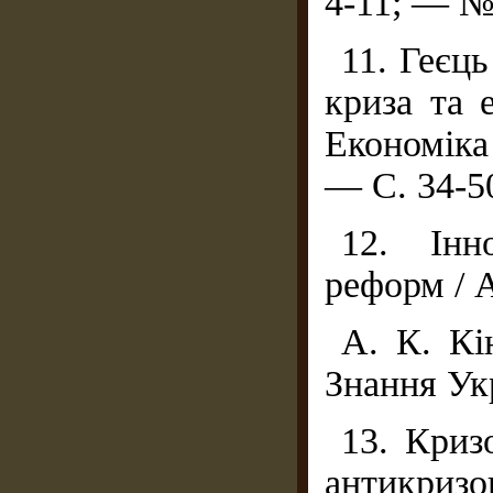
4-11; — № 
11. Геєць
криза та 
Економіка
— С. 34-5
12. Інно
реформ / А
A. К. Кі
Знання Укр
13. Криз
антикризов