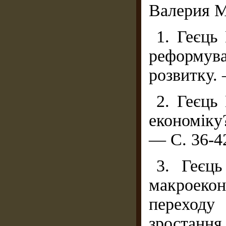
Валерия М
1. Геєць
реформува
розвитку. 
2. Геєць
економіку?
— С. 36-4
3. Геєць
макроекон
переход
зростання