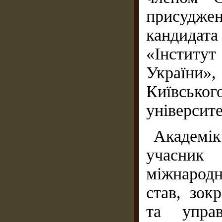
присуджен
кандида
«Інститут
України
Київсько
університе
Академі
учасник 
міжнарод
став, зок
та упра