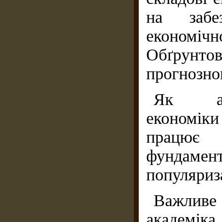
на забе
економічно
Обґрунто
прогнозног
Як ака
економі
працює
фундам
популяриз
Важливе 
академіка