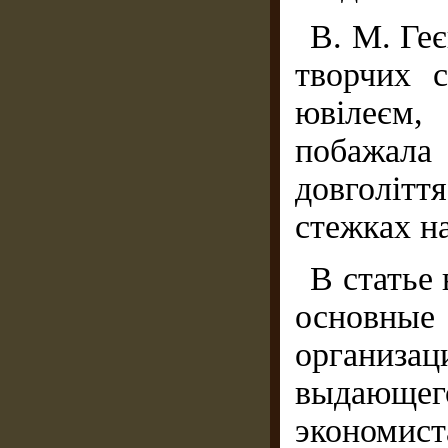
В. М. Геє
творчих 
ювілеєм,
побажал
довголітт
стежках н
В статье
основные 
органи
выдающе
экономи