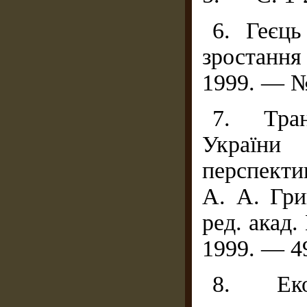
6. Геєць
зростання
1999. — №
7. Тран
України
перспектив
А. А. Гри
ред. акад
1999. — 49
8. Еко