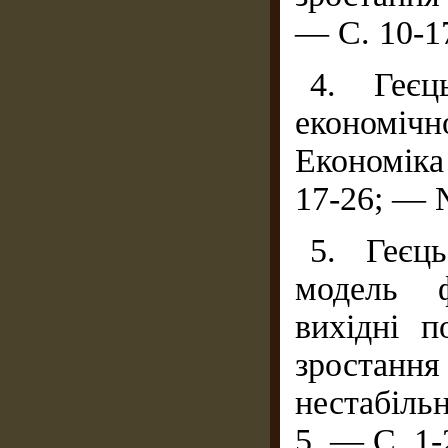
— С. 10-1
4. Геє
економіч
Економіка
17-26; — 
5. Геєц
модель ф
вихідні п
зроста
нестабіль
5. — С. 1-