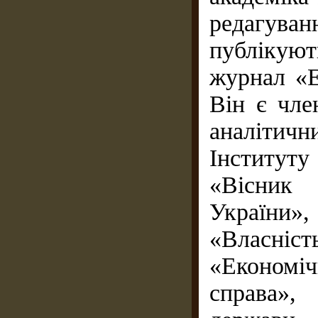
редагув
публікуют
журнал «Е
Він є чле
аналіти
Інститут
«Вісник
України»
«Власність
«Економі
справа»