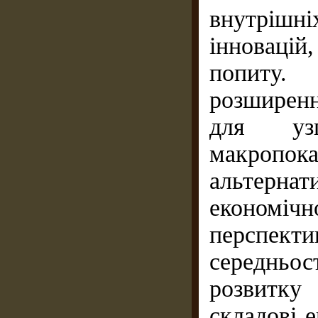
внутрішн
інноваці
попиту.
розширен
для узг
макроп
альтерна
економічн
перспе
середньос
розвитку
складові 