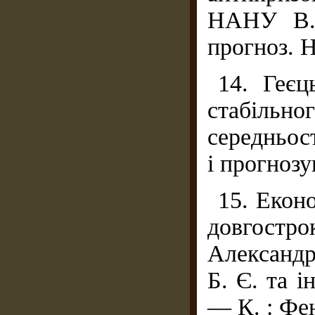
НАНУ В. 
прогноз. 
14. Геєц
стабільн
середньос
і прогнозу
15. Еконо
довгостро
Александр
Б. Є. та і
— К. : Фен