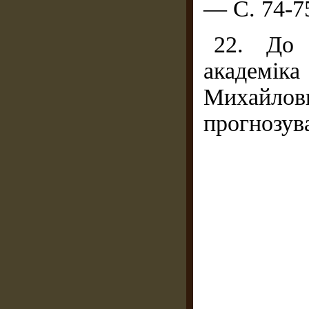
— С. 74-7
22. До 
академ
Михайло
прогнозув