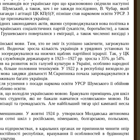
ін ненавидів все українське про що красномовно свідчили наступні
. Шумський, а також, хоч і не завжди послідовно, В. Чубар, який
ганди і агітації ЦК КП(б)У, пізніше став наркомом освіти УРСР. З
ісце призначалися українці.
відних законодавчих актів, якими супроводжувалася нова політика в
раїнських соціалістичних партій (укапісти, боротьбисти), а також
 Грушевського поверталися з еміграції, а також численні вихідці з
їнської мови. Тим, хто не зміг їх успішно закінчити, загрожувало
і. Водночас зросла кількість українців в урядових установах та
и зосереджувалися на нижчих щаблях партійної ієрархії. Так, у ЦК
ед службовців держапарату в 1923—1927 pp. зросла з 35% до 54%.
в на розвиток всіх галузей культури в Україні, особливо народної
, більше половини технікумів. У 1922 р. в республіці виходило до
ка мова завдяки діяльності М.Скрипника почала запроваджуватися в
оживало багато українців.
після усунення з посади наркома освіти УРСР Шумського її обійняв
обливо освіти.
рів, що володіли українською мовою. Бракувало приміщень для шкіл
ілих студентів, які не бажали навчатися «селянською» мовою. На
ізації та громадськість. Але найбільший тягар цієї кампанії несла
и меншинами. У жовтні 1924 р. утворилася Молдавська автономна
и сотні шкіл з російською, німецькою, болгарською, польською,
, на підприємствах, в каральних органах не припинили чинити опір
остійності республіки, врахування її особливостей в будівництві
культури.