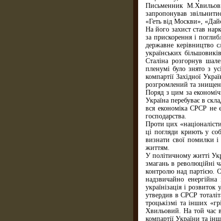
Письменник М.Хвильови
запропонував звільнитис
«Геть від Москви», «Дайо
На його захист став нар
за прискорення і поглиб
державне керівництво с
українських більшовикі
Сталіна розгорнув шале
пленумі було знято з у
компартії Західної Укра
розгромлений та знищен
Поряд з цим за економіч
Україна перебуває в скла
вся економіка СРСР не 
господарства.
Проти цих «націоналісти
ці погляди криють у соб
визнати свої помилки і 
життям.
У політичному житті Укр
змагань в революційні ч
контролю над партією. О
надзвичайно енергійна 
українізація і розвиток
утвердив в СРСР тоталіт
троцькізмі та інших «гр
Хвильовий. На той час в
компартії України та ін