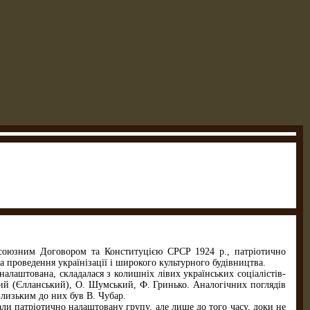
союзним Договором та Конституцією СРСР 1924 p., патріотично
а проведення українізації і широкого культурного будівництва.
алаштована, складалася з колишніх лівих українських соціалістів-
ний (Єлланський), О. Шумський, Ф. Гринько. Аналогічних поглядів
Близьким до них був В. Чубар.
али патріотично налаштовану групу, але лише до того часу, доки не