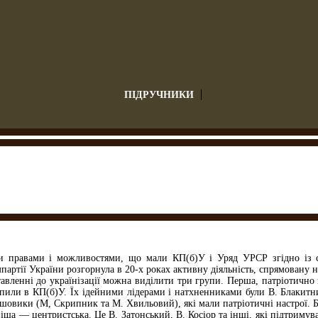
ПІДРУЧНИКИ
и правами і можливостями, що мали КП(б)У і Уряд УРСР згідно із 
артії України розгорнула в 20-х роках активну діяльність, спрямовану н
авленні до українізації можна виділити три групи. Перша, патріотично н
упили в КП(б)У. Їх ідейними лідерами і натхненниками були В. Блакит
ьшовики (М, Скрипник та М. Хвильовий), які мали патріотичні настрої. 
іша — центристська. Це В. Затонський, В. Косіор та інші, які підтримув