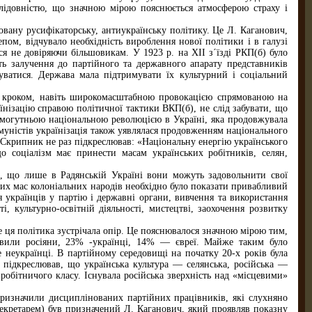
ослідовністю, що значною мірою пояснюється атмосферою страху і
ковану русифікаторську, антиукраїнську політику. Це Л. Каганович,
пом, відчувало необхідність вироблення нової політики і в галузі
ся не довіряючи більшовикам. У 1923 р. на XII з´їзді РКП(б) було
сть залучення до партійного та державного апарату представників
ватися. Держава мала підтримувати їх культурний і соціальний
им кроком, навіть широкомасштабною провокацією спрямованою на
їнізацію справою політичної тактики ВКП(б), не слід забувати, що
 могутньою національною революцією в Україні, яка продовжувала
муністів українізація також уявлялася продовженням національного
 Скрипник не раз підкреслював: «Національну енергію українського
що соціалізм має принести масам українських робітників, селян,
м, що лише в Радянській Україні вони можуть задовольнити свої
зних мас колоніальних народів необхідно було показати привабливий
 українців у партію і державні органи, вивчення та використання
ті, культурно-освітній діяльності, мистецтві, заохочення розвитку
е ця політика зустрічала опір. Це пояснювалося значною мірою тим,
овили росіяни, 23% -українці, 14% — євреї. Майже таким було
неукраїнці. В партійному середовищі на початку 20-х років була
 підкреслював, що українська культура — селянська, російська —
 робітничого класу. Існувала російська зверхність над «місцевими»
призначили дисциплінованих партійних працівників, які слухняно
екретарем) був призначений Л. Каганович, який проявляв показну