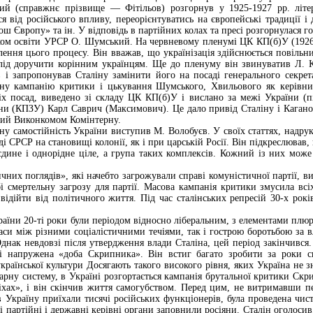
й (справжнє прізвище — Фітільов) розгорнув у 1925-1927 pp. літер
я від російського впливу, переорієнтуватись на європейські традиції і
ш Європу» та ін. У відповідь в партійних колах та пресі розгорнулася г
ком освіти УРСР О. Шумський. На червневому пленумі ЦК КП(б)У (1926 р.)
лення цього процесу. Він вважав, що українізація здійснюється повільн
лід доручити корінним українцям. Ще до пленуму він звинуватив Л. Каг
в і запропонував Сталіну замінити його на посаді генерального секр
ну кампанію критики і цькування Шумського, Хвильового як керівни
сіх посад, виведено зі складу ЦК КП(б)У і вислано за межі України (
їни (КПЗУ) Карл Саврич (Максимович). Це дало привід Сталіну і Каган
ий Виконкомом Комінтерну.
ну самостійність України виступив М. Волобуєв. У своїх статтях, надру
ді СРСР на становищі колонії, як і при царській Росії. Він підкреслюва
єдине і однорідне ціле, а група таких комплексів. Кожний із них може
чних поглядів», які начебто загрожували справі комуністичної партії, в
і смертельну загрозу для партії. Масова кампанія критики змусила всі
відійти від політичного життя. Під час сталінських репресій 30-х рокі
аїни 20-ті роки були періодом відносно ліберальним, з елементами плюр
аси між різними соціалістичними течіями, так і гострою боротьбою за 
днак невдовзі після утвердження влади Сталіна, цей період закінчився. 
і напружена «доба Скрипника». Він встиг багато зробити за роки св
 української культури Досягають такого високого рівня, яких Україна не 
арну систему, в Україні розгортається кампанія брутальної критики Ск
іхах», і він скінчив життя самогубством. Перед цим, не витримавши пере
 Україну приїхали тисячі російських функціонерів, була проведена чист
ші партійні і державні керівні органи заповнили росіяни. Сталін оголоси