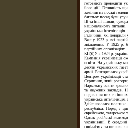
готовність проводити ук
його дії´. Готовність щ
замінив на посаді голов
багатьох посад були усун
Ці та інші заходи, суво
національному питанні, 
українська інтелігенція
Галичини, які повірили 
Вже у 1923 р. всі парті
звільнення. У 1925 р. 
партійних організаціях.
КП(б)У в 1924 р. україн
Кампанія українізації о
освіти. На українську м
десяти українських газе
армії. Розгорталася укра
Центром українізації ст
Скрипник, який розгорнув
Наркомату освіти довело
та наукових закладів. 
подолання цих та інших 
українська інтелігенція,
Здійснювалася політика
республіка. Поряд з ци
єврейською, татарською 
Однак російські великод
українізації. В середин
соціалізму, за широке ви