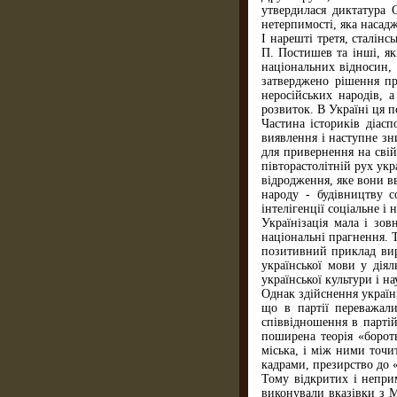
утвердилася диктатура 
нетерпимості, яка насад
І нарешті третя, сталін
П. Постишев та інші, як
національних відносин, 
затверджено рішення про
неросійських народів, 
розвиток. В Україні ця п
Частина істориків діас
виявлення і наступне зн
для привернення на сві
півторастолітній рух ук
відродження, яке вони в
народу - будівництву с
інтелігенції соціальне і 
Українізація мала і зо
національні прагнення. 
позитивний приклад вирі
української мови у діял
української культури і на
Однак здійснення україн
що в партії переважал
співвідношення в парті
поширена теорія «борот
міська, і між ними точи
кадрами, презирство до 
Тому відкритих і непри
виконували вказівки з 