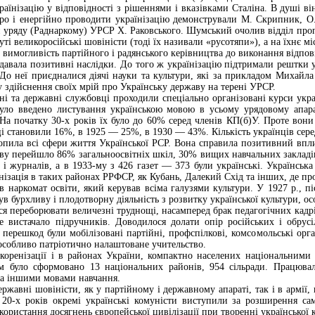
раїнізацію у відповідності з рішеннями і вказівками Сталіна. В душі в
иро і енергійно проводити українізацію демонстрували М. Скрипник, О
и уряду (Раднаркому) УРСР X. Раковського. Шумський очолив відділ пропа
уті великоросійські шовіністи (тоді їх називали «русотяпи»), а на їхнє м
ра вимогливість партійного і радянського керівництва до виконання відпо
давала позитивні наслідки. До того ж українізацію підтримали рештки ук
. До неї приєдналися діячі науки та культури, які за прикладом Михайла
у здійснення своїх мрій про Українську державу на терені УРСР.
йні та державні службовці проходили спеціально організовані курси укра
було введено листування українською мовою в усьому урядовому апарат
 На початку 30-х років їх було до 60% серед членів КП(б)У. Проте вон
ці становили 16%, в 1925 — 25%, в 1930 — 43%. Кількість українців сер
хопила всі сфери життя Української РСР. Вона справила позитивний впли
ову перейшло 86% загальноосвітніх шкіл, 30% вищих навчальних закладів
т і журналів, а в 1933-му з 426 газет — 373 були українські. Українсь
їнізація в таких районах РРФСР, як Кубань, Далекий Схід та інших, де пр
ав наркомат освіти, який керував всіма галузями культури. У 1927 p., 
 бурхливу і плодотворну діяльність з розвитку української культури, ос
ся переборювати величезні труднощі, насамперед брак педагогічних кад
Не вистачало підручників. Доводилося долати опір російських і обрус
перешкод були мобілізовані партійні, профспілкові, комсомольські орган
 особливо патріотично налаштоване учительство.
 коренізації і в районах України, компактно населених національним
м було сформовано 13 національних районів, 954 сільради. Працювал
та іншими мовами навчання.
ержавні шовіністи, як у партійному і державному апараті, так і в армії
і 20-х років окремі українські комуністи виступили за розширення сам
користання досягнень європейської цивілізації при творенні української 