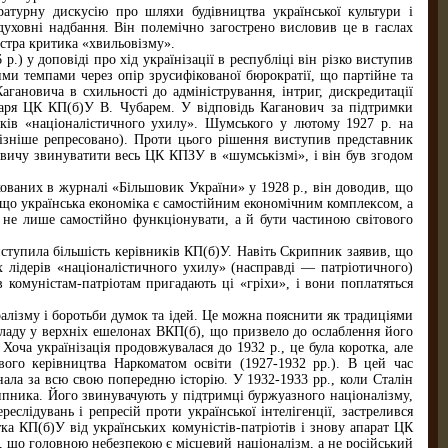
атурну дискусію про шляхи будівництва української культури і
 духовні надбання. Він полемічно загострено висловив це в гаслах
остра критика «хвильовізму».
 у доповіді про хід українізації в республіці він різко виступив
ими темпами через опір зрусифікованої бюрократії, що партійне та
ановича в схильності до адміністрування, інтриг, дискредитації
етаря ЦК КП(б)У В. Чубарем. У відповідь Каганович за підтримки
ків «націоналістичного ухилу». Шумського у лютому 1927 р. на
пізніше репресовано). Проти цього рішення виступив представник
овичу звинуватити весь ЦК КПЗУ в «шумськізмі», і він був згодом
кованих в журналі «Більшовик України» у 1928 р., він доводив, що
в, що українська економіка є самостійним економічним комплексом, а
 не лише самостійно функціонувати, а й бути частиною світового
иступила більшість керівників КП(б)У. Навіть Скрипник заявив, що
х лідерів «націоналістичного ухилу» (насправді — патріотичного)
в комуністам-патріотам пригадають ці «гріхи», і вони поплатяться
алізму і боротьби думок та ідей. Це можна пояснити як традиціями
владу у верхніх ешелонах ВКП(б), що призвело до ослаблення його
Хоча українізація продовжувалася до 1932 p., це була коротка, але
ого керівництва Наркоматом освіти (1927-1932 pp.). В цей час
знала за всю свою попередню історію. У 1932-1933 pp., коли Сталін
рипника. Його звинувачують у підтримці буржуазного націоналізму,
слідувань і репресій проти української інтелігенції, застрелився
ка КП(б)У від українських комуністів-патріотів і знову апарат ЦК
в, що головною небезпекою є місцевий націоналізм, а не російський