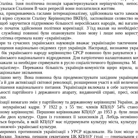
Сталіна. їхня політична позиція характеризувалася нерішучістю, неп
жувалася Сталіним В часи репресій вони поплатилися життям.
ська, прикриваючись гаслами інтернаціоналізму, здійснювала часто замас
і вірно служили Сталіну Керівництво ВКП(б), заспокоївши селянство не
щоб заручитися підтримкою більшості неросійських народів, які вагали
 початок здійснення політики коренізації. З´їзд вказав на необхідні
а службовці повинні були опановувати їхню мову і лише нею користу
олітика отримала назву «українізація».
пори та сучасних українських науковців вважає українізацію тактичн
ищення національно свідомих груп українців. Насправді, визнаючи укра
й бік українського народу керівництво СРСР повинно було рахуватися з
раїнського національного відродження. Для патріотично налаштованих ко
важали за необхідне спрямувати в русло соціалістичного будівництва. М.
оціалізму». Переважна більшість українців-комуністів щиро вірила, 
національне звільнення.
внішню мету. Вона повинна була продемонструвати західним українця
Та й для активізації світової революції, розширення участі в ній величе
шення національного питання. Українізація включала в себе залучення
ьності партійного і державного апарату, видавничій справі, пресі, осві
уки.
ізації вимагало змін у партійному та державному керівництві України, д
и неукраїнські кадри. У 1922 р. з 55 тис. членів КП(б)У 54% стан
йному керівництві. Першими керівниками КП(б)У до 1953 р. були лише 
ьби двох культур». Один із головних її захисників Д. Лебідь незмінно
ться боротьба, в якій КП(б)У має підтримувати культуру міста, культуру
«нижчої» української культури.
миримих противників українізації з УРСР відкликали. На їхнє місце 
Москви. Зокрема, першим секретарем ЦК КП(б)У (тоді — генеральним с