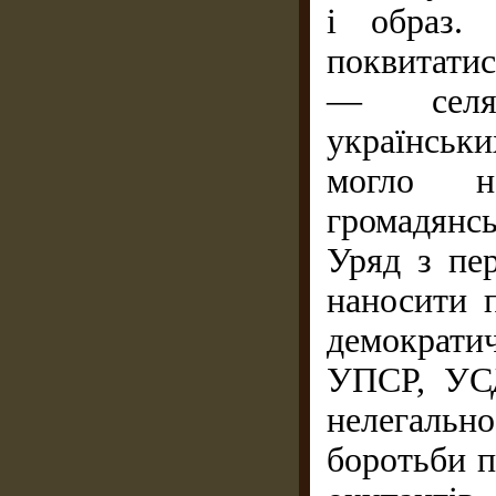
і образ.
поквитатис
— селян
українськ
могло н
громадянсь
Уряд з пер
наносити 
демократич
УПСР, УСД
нелегаль
боротьби п