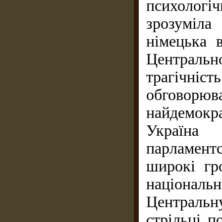
психолог
зрозуміл
німецька 
Центрально
трагічні
обговорюва
найдемокра
Україна 
парламен
широкі гр
націона
Централь
стрільці п