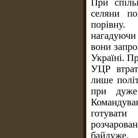
При спіль
селяни п
порівну.
нагадуючи 
вони запро
Україні. Пр
УЦР втрат
лише політ
при дуже 
Командув
готувати
розчаров
байдуже.