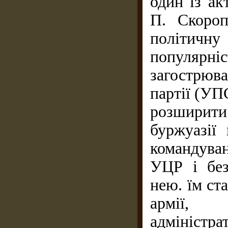
один із ак
П. Скороп
політичну
популярні
загострюв
партії (УП
розширит
буржуазії 
командува
УЦР і без
нею. їм ст
армії, 
адміністр