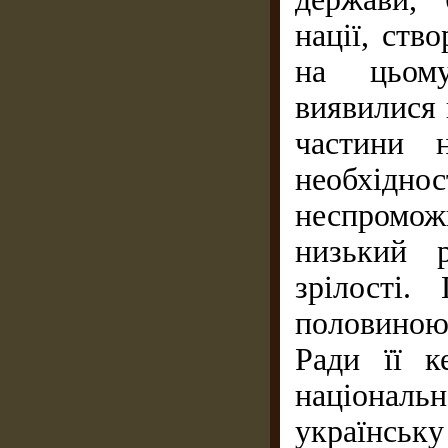
нації, ств
на цьому
виявилися 
частини 
необхід
неспромож
низький р
зрілості
половиною
Ради її к
національ
українську