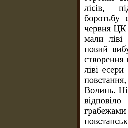
лісів, п
боротьбу с
червня ЦК 
мали ліві
новий вибу
створення 
ліві есери
повстання,
Волинь. Ні
відповіло
грабежа
повстанс