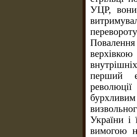
УЦР, вони
витримув
перевороту
Поваленн
верхівкою
внутрішні
перший е
революції
бурхлив
визвольн
України і 
вимогою н