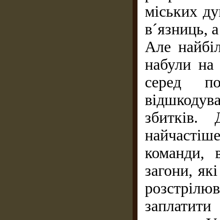
міських ду
в´язниць, 
Але найбіл
набули на 
серед по
відшкодув
збитків.
найчастіш
команди, 
загони, як
розстрілю
заплатит