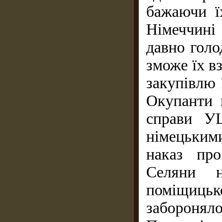
бажаючи ї
Німеччині
давно голо
зможе їх в
закупівлю 
Окупанти 
справи УЦ
німецькими
наказ пр
Селяни 
поміщицьк
заборонял