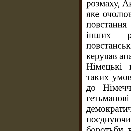
розмаху, А
яке очолюв
повстання
інших ра
повстансь
керував ан
Німецькі 
таких умов
до Німечч
гетьманов
демокра
поєднуюч
боротьби, 