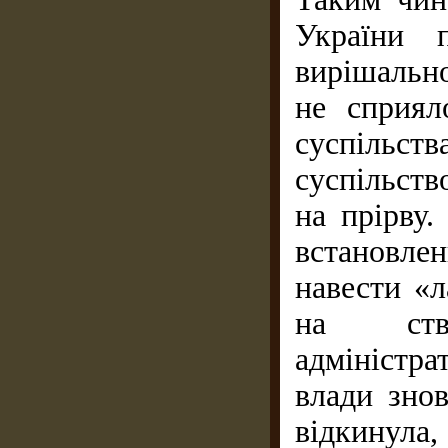
України 
вирішально
не сприял
суспільс
суспільст
на прірву.
встановл
навести «л
на ство
адміністра
влади знов
відкинула,