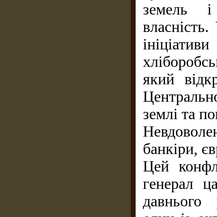
земель і
власність.
ініціати
хліборобськ
який відк
Центрально
землі та по
Невдоволе
банкіри, єв
Цей конфл
генерал ца
давнього 