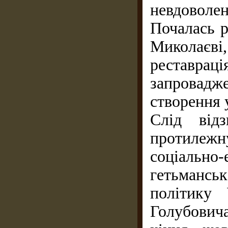
невдовол
Почалась р
Миколаєв
реставрац
запровадж
створення 
Слід від
протилежн
соціально-
гетьмансь
політику
Голубович