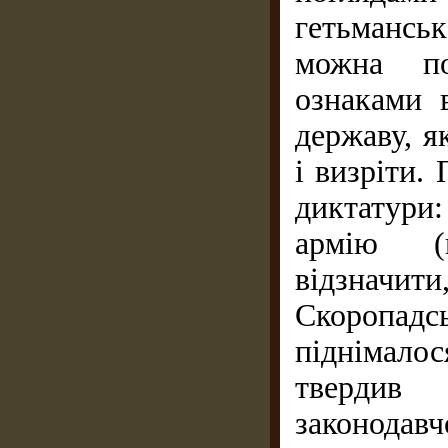
гетьманськ
можна по
ознаками 
державу, я
і визріти.
диктатури:
армію (п
відзначит
Скоропадс
піднімало
твердив 
законодавч