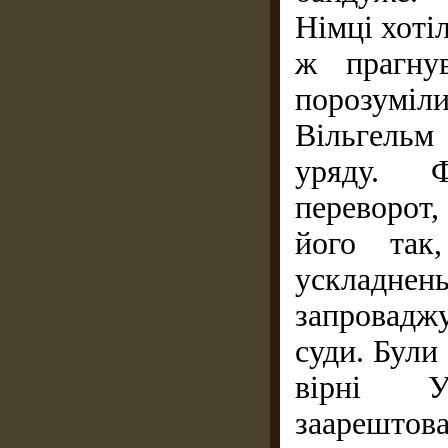
Німці хотіл
ж прагну
порозуміли
Вільгельм 
уряду. Ф
переворот,
його так
ускладне
запроваджу
суди. Були 
вірні У
заарешто