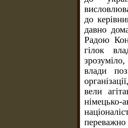
висловлюв
до керівни
давно дом
Радою Конс
гілок вл
зрозуміло
влади поз
організаці
вели агіт
німецько-
націоналіс
переважно