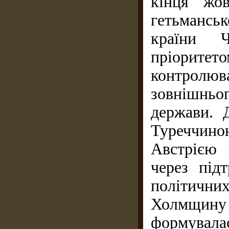
кінця жо
гетьмансь
країни Ч
пріоритет
контр
зовнішньо
держави. 
Туреччин
Австрією
через під
політичн
Холмщину 
формувалас