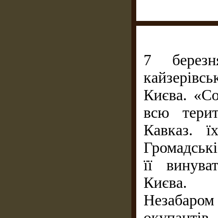
7 берез
кайзерівсь
Києва. «С
всю тери
Кавказ. ї
Громадські
її винува
Києва.
Незабаро
окупантів