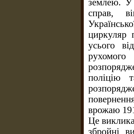
землею. У 
справ, в
Українсь
циркуляр 
усього ві
рухомого
розпорядж
поліцію 
розпорядж
поверненн
врожаю 1918
Це виклика
збройні в