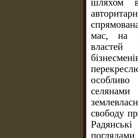
шляхом в
авторитар
спрямована
мас, на 
властей 
бізнесм
перекресл
особливо 
селянам
землевлас
свободу пр
Радянськ
поглядам