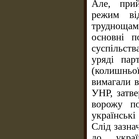
Але, при
режим ві
труднощами
основні п
суспільств
уряді пар
(колишньо
вимагали 
УНР, затве
ворожу по
українські
Слід зазна
до украї