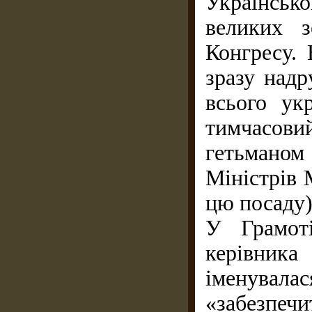
Українсько
великих з
Конгресу. 
зразу надр
всього ук
тимчасовий
гетьмано
Міністрів 
цю посаду)
У Грамот
керівник
іменувал
«забезпе