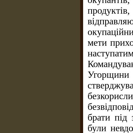
продуктів,
відправляю
окупаційни
мети прихо
наступа
Командува
Угорщини 
ствердж
безкорисл
безвідпові
брати під 
були невдо