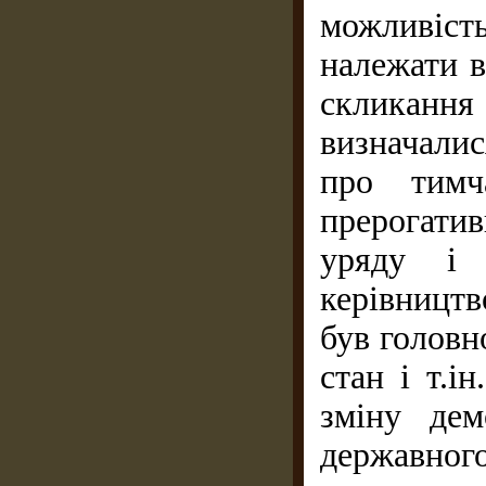
можливіст
належати в
скликанн
визначали
про тимч
прерогати
уряду і 
керівницт
був голов
стан і т.і
зміну дем
державног