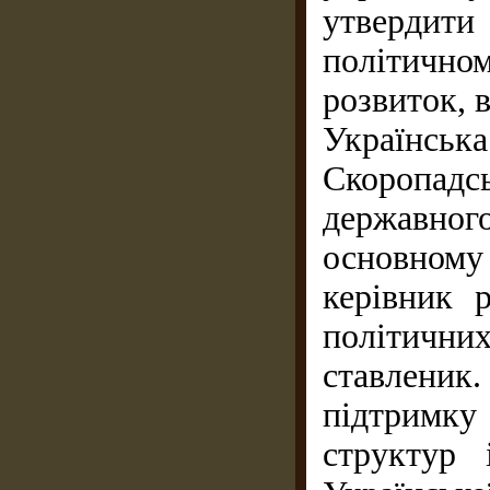
утвердити
політичном
розвиток, в
Українс
Скоропад
державно
основному
керівник 
політичн
ставлени
підтримк
структур 