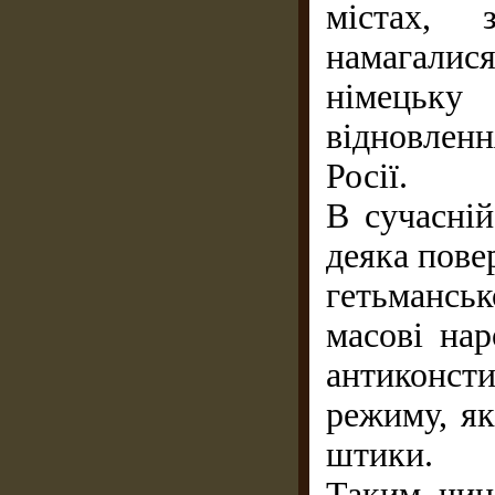
містах, 
намагалис
німецьк
відновленн
Росії.
В сучасній
деяка пове
гетьманськ
масові нар
антиконст
режиму, як
штики.
Таким чин