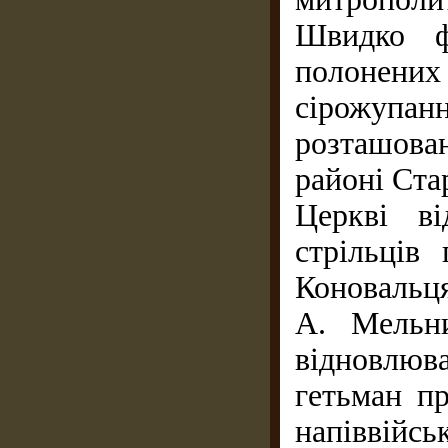
Швидко ф
полонених
сірожупанн
розташова
районі Ста
Церкві ві
стрільців
Коновальця
А. Мельни
відновлюв
гетьман п
напіввійсь