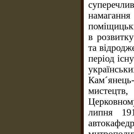
суперечл
намагання
поміщицьки
в розвитку
та відродж
період існ
українськи
Кам´янець-
мистецтв
Церковном
липня 19
автокафедр
митрополи