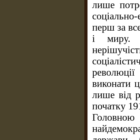
лише потр
соціально
перш за вс
і миру. 
нерішучіс
соціаліс
революці
виконати ц
лише від р
початку 19
Головною 
найдемок
держави, 