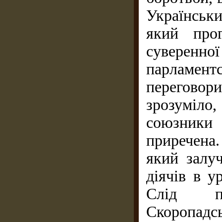
Українськ
який про
суверенної
парламен
переговори
зрозуміло
союзники
приречена.
який залу
діячів в у
Слід пі
Скоропадс