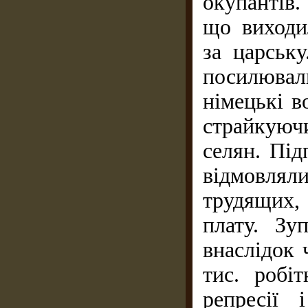
окупантів.
що виходил
за царську
посилювал
німецькі в
страйкую
селян. Під
відмовлял
трудящих,
плату. Зу
внаслідок 
тис. робі
репресії 