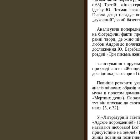
с.65]. Третій - жінка-ге
ідеалу Ю. Лотман вважа
Гоголя дещо нагадує о
„духовний“, який базуєт
Аналізуючи попередні
на біографічні факти пр
ранні твори, де жіночий
любов Андрія до полячки
дослідження Ю. Барабаша
розділі «Три письма жен
з листування з друзям
прикладі листа «Женщин
дослідника, заговорив Го
Повніше розкрити уяв
аналіз жіночих образів 
мужа в простом домашне
«Мертвих душ»). Як зазн
тут він впускає до свог
нам» [5, с.32].
У «Літературній газет
«Адское порождение!» [8,
называют любовью! Вот к
присутствие на земле!» [
жінка повинна позитивно