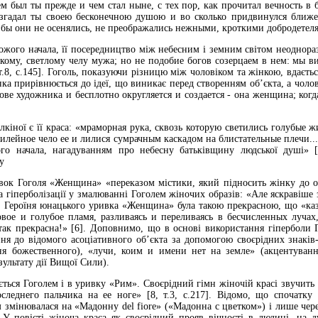
м был ты прежде и чем стал ныне, с тех пор, как прочитал вечность в
згадал ты своею бесконечною душою и во сколько придвинулся ближе к
 бы они не осенялись, не преображались нежными, кроткими добродетелям
ожого начала, її посередництво між небесним і земним світом неоднора
кому, светлому челу мужа; но не подобие богов созерцаем в нем: мы 
т.8, с.145]. Гоголь, показуючи різницю між чоловіком та жінкою, вдаєть
ка прирівнюється до ідеї, що виникає перед створенням об’єкта, а чоловік
ове художника и бесплотно округляется и создается - она женщина; когд
кіної є її краса: «мраморная рука, сквозь которую светились голубые ж
лейное чело ее и лилися сумрачным каскадом на блистательные плечи...» 
го начала, нагадуванням про небесну батьківщину людської душі» [1
у
вок Гоголя «Женщина» «переказом містики, який підносить жінку до об
а гіперболізації у змалюванні Гоголем жіночих образів: «Але яскравіше 
. Героїня юнацького уривка «Женщина» була такою прекрасною, що «каз
овое и голубое пламя, разливаясь и переливаясь в бесчисленных лучах
ак прекрасна!» [6]. Доповнимо, що в основі використання гіперболи Г
ня до відомого асоціативного об’єкта за допомогою своєрідних знаків-
ня божественного), «лучи, коим и имени нет на земле» (акцентуван
зультату дії Вищої Сили).
ться Гоголем і в уривку «Рим». Своєрідний гімн жіночій красі звучить 
леднего пальчика на ее ноге» [8, т.3, с.217]. Відомо, що спочатк
 змінювалася на «Мадонну del fiore» («Мадонна с цветком») і лише чере
. У повісті жіноча краса як своєрідний прояв вічності в людині, на