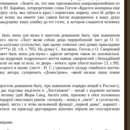
ку очищення: «Знаете ли, что мне признавались наиразвратнейшие из
чому Ю. Барабаш, інтерпретуючи слова Гоголя «Красота женщины еще
у силу, яка таїться в красі і перевтілює людину, несе їй добро та
е ко всему вы имеете уже самим богом водворенное в вашу душу
страждущему вашу улыбку да тот голос, в котором слышится человеку
жет быть жена для мужа в простом домашнем быту, при нынешнем
шого листа: «Лист являє собою дещо перероблений лист до О. О.
 на калузьке суспільство, при цьому пояснює свої думки прикладами
***)» [8, т.8, с.795]. На думку С. Аксакова, Гоголь у О. Смирновій
 может быть жена для мужа.» адресат автором також не зазначається.
, що мудрощів подружнього життя навчає закоренілий і безнадійний
и не мав ні кола, ні двора - нічого, крім убогої валізи» [3, с.99].
саного в ньому (листі - Н. С.) ідеального укладу сімейного життя»
умку автора, суперечить «Домострою», «який визнає лише повне
 простом домашнем быту, при нынешнем порядке вещей в России»),
 дає підстави виділити в „Листуванні^ - нехай з відомою часткою
ез впливу ідей Жорж Санд, багато умів, причому в обох половинах
рархії смислових рівнів: спочатку - жінка в „свете“, в суспільстві,
рнії, міста і в чітко визначеній функції „первой дамы“, нарешті -
ться: на прикладі другорядних жіночих образів ми спостерігаємо
амірами.