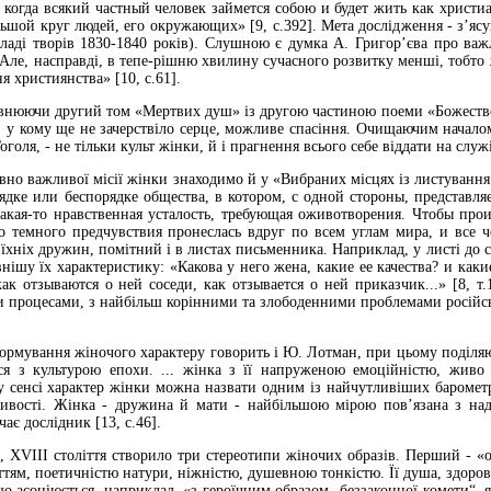
, когда всякий частный человек займется собою и будет жить как христи
ьшой круг людей, его окружающих» [9, с.392]. Мета дослідження - з’ясу
ладі творів 1830-1840 років). Слушною є думка А. Григор’єва про важ
«Але, насправді, в тепе-рішню хвилину сучасного розвитку менші, тобто ж
я християнства» [10, с.61].
івнюючи другий том «Мертвих душ» із другою частиною поеми «Божестве
х, у кому ще не зачерствіло серце, можливе спасіння. Очищаючим начал
голя, - не тільки культ жінки, й і прагнення всього себе віддати на служ
овно важливої місії жінки знаходимо й у «Вибраних місцях із листуван
дке или беспорядке общества, в котором, с одной стороны, представляе
акая-то нравственная усталость, требующая оживотворения. Чтобы про
о темного предчувствия пронеслась вдруг по всем углам мира, и все че
 їхніх дружин, помітний і в листах письменника. Наприклад, у листі до с
нішу їх характеристику: «Какова у него жена, какие ее качества? и каки
ак отзываются о ней соседи, как отзывается о ней приказчик...» [8, т
процесами, з найбільш корінними та злободенними проблемами російсько
ормування жіночого характеру говорить і Ю. Лотман, при цьому поділяю
ься з культурою епохи. ... жінка з її напруженою емоційністю, живо
 сенсі характер жінки можна назвати одним із найчутливіших барометр
тивості. Жінка - дружина й мати - найбільшою мірою пов’язана з н
чає дослідник [13, с.46].
 XVIII століття створило три стереотипи жіночих образів. Перший - «об
ттям, поетичністю натури, ніжністю, душевною тонкістю. Її душа, здоров’
що асоціюється, наприклад, «з героїчним образом „беззаконної комети“, я