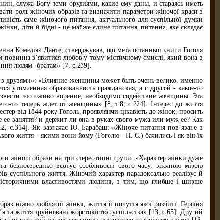
анин, служа Богу теми орудиями, какие ему даны, и стараясь иметь
вати роль жіночих образів та визначити параметри жіночої краси з
ливість саме жіночого питання, актуального для суспільної думки
інки, діти й бідні - це майже єдине питання, питання, яке складає
нна Комедія» Данте, стверджував, що мета останньої книги Гоголя
ом повинна з’явитися любов у тому містичному смислі, який вона з
іння людям- братам» [7, с.239].
ня з друзями»: «Влияние женщины может быть очень велико, именно
тся утомленная образованность гражданская, а с другой - какое-то
извести это оживотворение, необходимо содействие женщины. Эта
го-то теперь ждет от женщины» [8, т.8, с.224]. Інтерес до життя
естер від 1844 року Гоголь, проявляючи цікавість до жінок, просить
е ее заняття? и держит ли она в руках свого мужа или муж ее? Как
.12, с.314]. Як зазначає Ю. Барабаш: «Жіноче питання пов’язане з
го життя - якими вони йому (Гоголю - Н. С.) бачились і як він їх
чи жіночі образи на три стереотипні групи. «Характер жінки дуже
 та безпосередньо всотує особливості свого часу, значною мірою
ів суспільного життя. Жіночий характер парадоксально реалізує й
адісторичними властивостями людини, з тим, що глибше і ширше
раз ніжно люблячої жінки, життя й почуття якої розбиті. Героїня
я та життя зруйновані жорстокістю суспільства» [13, с.65]. Другий
ка сміливо руйнує всі умовності створеного чоловіками світу» [13,