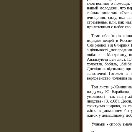
слов вопиют о помощи, -
нашей молодежи, что пер
тайна» пише так: «Очеви
очищення, силу, яка „в
стремленье, или, как на
прилетевшая с небес его с
Теми обов’язків жін
порядке вещей в России
Смирнової від 6 червня 
з діяльності „попередниц
«вбачав ... Магдалину, я
Аналізуючи цей лист, Ю.
холостяк, бобиль, „байба
Дослідник відзначає, що
запозичені Гоголем із 
верховенство чоловіка за
Три листи («Женщина 
на думку Ю. Барабаша, «
умовності - так звану ж
людства» [3, с.68]. Досл
трактуємо широко, як св
жінка в „домашнем быту
жінок у домашньому побу
Уліньки - спробу зма