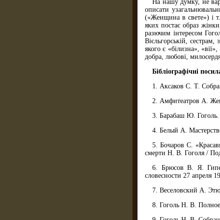
На нашу думку, не вар
описати узагальнювальн
(«Женщина в свете») і т
яких постає образ жінк
разючим інтересом Гого
Вієльгорській, сестрам,
якого є «білизна», «вії»
добра, любові, милосерд
Бібліографічні поси
1. Аксаков С. Т. Собран
2. Амфитеатров А. Жен
3. Барабаш Ю. Гоголь.
4. Белый А. Мастерство
5. Бочаров С. «Красав
смерти Н. В. Гоголя / По
6. Брюсов В. Я. Гип
словесности 27 апреля 190
7. Веселовский А. Этюд
8. Гоголь Н. В. Полное
9. Гоголь Н. В. Собран