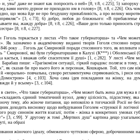
 и, увы! даже не знают как попросить о ней» [8, т.8, с.225]; 5) запору
ед вами ничто дурное не приходило им в голову» [8, т.8, с.226]. Ось 
дно, що мова йде не про бездушну привабливість, а про велику миротворн
ипрямляє“» [3, с.73]; 6) добро, любов до ближнього: «В прибавлень
зываете вы, жажду добра» [8, т.8, с.226]; «Ваше дело только приносить 
естра» [8, т.8, с.227].
ки Гоголь торкається у листах «Что такое губернаторша» та «Чем мо
». Як зазначено в академічному виданні творів Гоголя стосовно пер
1846 року ... Гоголь дає Смирновій поради стосовного того, як впливати
ь “ Смирнової, які були губернаторшами в Калузі (К***) і Оболенської (О
ка кається, і вважав себе спасителем її душі» [1, с.282]. У листі «Чем
 Барабаш пише: «Трагікомізм ситуації, гіркий парадокс полягає в тому
к“, як сказав би про нього його ж персонаж, Кошкарьов. Той, хто сам нікол
 й «морально- повчальна, суворо регламентуюча спрямованість, і риси опи
«Домострою» [4, с.103]. Хоча сама ідея покладання на жінку, на д
вжди й у всьому» [3, с.104].
в свете», «Что такое губернаторша», «Чем может быть жена для мужа в
складають єдиний тематичний вузол, деяку цілісність, підсистему, яка
іночу тему, або жіноче питання, що непокоїло в тогочасній Росії не б
ідник доходить висновку щодо вибудування Гоголем «стрункої й логічної іє
ого роду синонім життя взагалі; потім - жінка в конкретних умовах губе
“» [3, с.99]. У другому ж томі „Мертвих душ“ картина дещо узагальнює
ті, на образі
лювання жіночого ідеалу, обмеженого чуттєвою сферою, доброчинними н