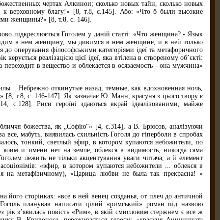
 божественных чертах Алкинои; сколько новых тайн, сколько новых
 верховному благу!» [8, т.8, с.145]. Або: «Что б были высокие
и женщины?» [8, т.8, с. 146].
зово підкреслюється Гоголем у даній статті: «Что женщина? - Язык
видим в нем женщину, мы дивимся в нем женщине, и в ней только
ся до оперування філософськими категоріями ідеї та метафоричного
 керується реалізацією цієї ідеї, яка втілена в створеному об’єкті:
а переходит в вещество и облекается в осязаемость - она мужчина»
илы... Небрежно откинутые назад, темные, как вдохновенная ночь,
[8, т.8, с. 146-147]. Як зазначає Ю. Манн, красуня з цього твору є
4, с.128]. Риси героїні здаються вкрай ідеалізованими, майже
личчя божества, як „Софію“» [4, с.314], а В. Брюсов, аналізуючи
за все, мабуть, виявилась схильність Гоголя до гіперболи в спробах
алось, тонкий, светлый эфир, в котором купаются небожители, по
, коим и имени нет на земле, облекся в видимость; никогда сама
оголем лежить не тільки акцентування уваги читача, а й елемент
асоціонімів: «эфир, в котором купаются небожители ... облекся в
ня на метафізичному), «Царица любви не была так прекрасна! »
на його сторінках: «все в ней венец созданья, от плеч до античной
у Гоголь планував написати цілий «римський» роман під назвою
з рік з’явилась повість «Рим», в якій смисловим стержнем є все ж
 думку В. Кривоноса, переживається героєм: «красуня Аннунциата