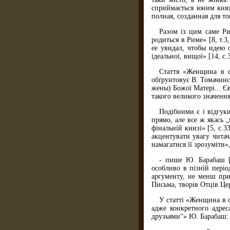
сприймається юним князе
полная, созданная для т
Разом із цим саме Ри
родиться в Риме» [8, т.3
ее увидал, чтобы идею 
ідеальної, вищої» [14, с.
Стаття «Женщина в св
обґрунтовує В. Томачинс
жены) Божої Матері... Є
такого великого значення
Подібними є і відгук
прямо, але все ж якась 
фінальній книзі» [5, с.
акцентувати увагу читач
намагатися її зрозуміти»
- пише Ю. Барабаш [3
особливо в пізній пері
аргументу, не менш при
Письма, творів Отців Цер
У статті «Женщина в с
адже конкретного адрес
друзьями“» Ю. Барабаш: 