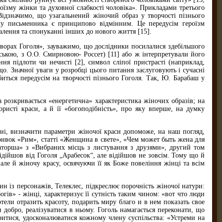
ероїзму жінки та духовної слабкості чоловіка». Прикладами третього
ідзначимо, що узагальнений жіночий образ у творчості пізнього
дку письменника є принципово відмінним. Це передусім героїзм
алення та спонуканні інших до нового життя [15].
творах Гоголя», зауважимо, що дослідники посилалися здебільшого
рською, з О.О. Смирновою- Россет) [11] або ж інтерпретували його
ня підлоти чи нечисті [2], символ сліпої пристрасті (наприклад,
що. Значної уваги у розробці цього питання заслуговують і сучасні
биться передусім на творчості пізнього Гоголя. Так, Ю. Барабаш у
а розкривається «енергетична» характеристика жіночих образів; на
ристі краси, а й її «богоподібність», про яку вперше, на думку
ні, визначити параметри жіночої краси допоможе, на наш погляд,
ривок «Рим», статті «Женщина в свете», «Чем может быть жена для
торша» з «Вибраних місць з листування з друзями», другий том
ідійшов від Гоголя „Арабесок“, але відійшов не зовсім. Тому що й
але й жіночу красу, освячуючи її як Боже повеління жінці та всім
ин із персонажів, Телеклес, підкреслює порочність жіночої натури:
огів» - жінці, характеризує її сутність таким чином: «вот что люди
тели отразить красоту, подарить миру благо и в нем показать свое
ти добро, реалізуватися в ньому. Гоголь намагається переконати, що
ритися, удосконалюватися кожному члену суспільства: «Устреми на