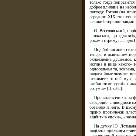
только тогда поправится
доброе влияние на небол
погляду Гоголя (на прик
середини XIX століття: 
велике історичне завданн
О. Веселовський, пор
- показати, що «для всі
роками отримувала для Го
Подібні вислови стос
теперь, в нынешнем поря
охлаждение душевное, к
истина в виде какого- т
односельчан та, зокрема,
надати йому якомога пов
отзывается о ней муж, к
глибинними суспільними 
розумів» [3, с.68].
Про вплив епохи на ф
своєрідно співвідносит
обганяючи його. В цьому
прямо протилежні влас
відбитків епохи», - зазна
На думку Ю. Лотмана,
наділена ідеальним почу
- демонічний характер, 