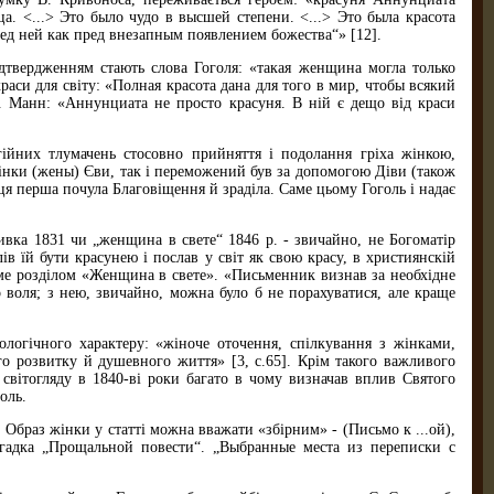
ца. <...> Это было чудо в высшей степени. <...> Это была красота
ед ней как пред внезапным появлением божества“» [12].
дтвердженням стають слова Гоголя: «такая женщина могла только
краси для світу: «Полная красота дана для того в мир, чтобы всякий
Ю. Манн: «Аннунциата не просто красуня. В ній є дещо від краси
гійних тлумачень стосовно прийняття і подолання гріха жінкою,
жінки (жены) Єви, так і переможений був за допомогою Діви (також
я перша почула Благовіщення й зраділа. Саме цьому Гоголь і надає
ивка 1831 чи „женщина в свете“ 1846 р. - звичайно, не Богоматір
ів їй бути красунею і послав у світ як свою красу, в християнскій
саме розділом «Женщина в свете». «Письменник визнав за необхідне
 воля; з нею, звичайно, можна було б не порахуватися, але краще
ологічного характеру: «жіноче оточення, спілкування з жінками,
о розвитку й душевного життя» [3, с.65]. Крім такого важливого
світогляду в 1840-ві роки багато в чому визначав вплив Святого
оль.
. Образ жінки у статті можна вважати «збірним» - (Письмо к ...ой),
Загадка „Прощальной повести“. „Выбранные места из переписки с