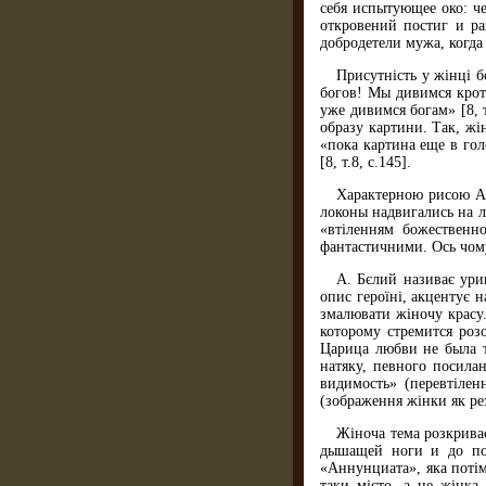
себя испытующее око: че
откровений постиг и ра
добродетели мужа, когда
Присутність у жінці б
богов! Мы дивимся крот
уже дивимся богам» [8, 
образу картини. Так, жін
«пока картина еще в гол
[8, т.8, с.145].
Характерною рисою Ал
локоны надвигались на ли
«втіленням божественно
фантастичними. Ось чом
А. Бєлий називає ури
опис героїні, акцентує н
змалювати жіночу красу
которому стремится роз
Царица любви не была т
натяку, певного посилан
видимость» (перевтілен
(зображення жінки як ре
Жіноча тема розкриває
дышащей ноги и до пос
«Аннунциата», яка потім
таки місто, а не жінка