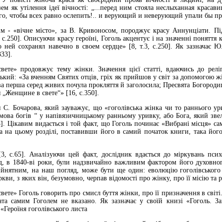
м як утілення ідеї вічності: „...перед ним стояла неслыханная красави
ого, чтобы всех равно ослепить!.. и верующий и неверующий упали бы пр
м - «вічне місто», за В. Кривоносом, породжує красу Аннунціати. Пі
, с.250]. Описуючи красу героїні, Гоголь акцентує і на значенні поняття 
о ней сохранял навечно в своем сердце» [8, т.3, с.250]. Як зазначає 
333].
ете» продовжує тему жінки. Значення цієї статті, вдаючись до релі
ький: «За вченням Святих отців, гріх як прийшов у світ за допомогою 
ва перша серед живих почула прокляття й заголосила; Пресвята Богородиц
 „Женщине в свете“» [16, с.350].
и С. Бочарова, який зауважує, що «гоголівська жінка чи то раннього ур
„мова богів “ у напівязичницькому ранньому уривку, або Бога, який звел
33]. Цікавим видається і той факт, що Гоголь починає «Вибрані місця» 
а на цьому розділі, поставивши його в самий початок книги, така його
,
, с.65]. Аналізуючи цей факт, дослідник вдається до міркувань псих
од, в 1840-ві роки, були надзвичайно важливим фактором його духовног
йнятним, на наш погляд, може бути ще один: еволюцію гоголівського 
кви, з яких він, безумовно, черпав відомості про жінку, про її місію та р
вете» Гоголь говорить про смисл буття жінки, про її призначення в світі
ата самим Гоголем не вказано. Як зазначає у своїй книзі «Гоголь. 
«Героїня гоголівського листа