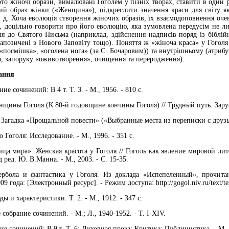
то жіночі образи, вималювані Гоголем у пізніх творах, ставити в один 
ий образ жінки («Женщина»), підкреслити значення краси для світу як
. д. Хоча еволюція створення жіночих образів, їх взаємодоповнення оче
и, доцільно говорити про його еволюцію, яка зумовлена передусім не л
ля до Святого Письма (наприклад, здійснення надписів поряд із біблій
 запозичені з Нового Заповіту тощо). Поняття ж «жіноча краса» у Гоголя
, «посмішка», «оголена нога» (за С. Бочаровим)) та внутрішньому (атриб
я, запоруку «оживотворення», очищення та переродження).
лання
ие сочинений: В 4 т. Т. 3. - М., 1956. - 810 с.
щины Гоголя (К 80-й годовщине кончины Гоголя) // Трудный путь. Зарубеж
 Загадка «Прощальной повести» («Выбранные места из переписки с друзья
 Гоголя: Исследование. - М., 1996. - 351 с.
ица мира». Женская красота у Гоголя // Гоголь как явление мировой ли
д ред. Ю. В.Манна. - М., 2003. - С. 15-35.
ербола и фантастика у Гоголя. Из доклада «Испепеленный», прочита
9 года: [Электронный ресурс]. - Режим доступа: http://gogol.niv.ru/text/te
ы и характеристики. Т. 2. - М., 1912. - 347 с.
 собрание сочинений. - М.; Л., 1940-1952. - Т. I-XIV.
ие сочинений: В 9 т. Т. 6: Духовная проза; Критика; Публицистика. - М., 