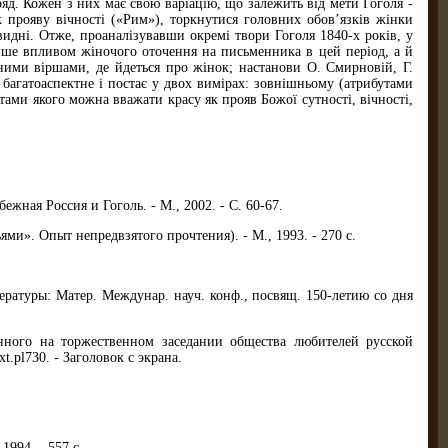
ряд. Кожен з них має свою варіацію, що залежить від мети Гоголя -
 прояву вічності («Рим»), торкнутися головних обов’язків жінки
видні. Отже, проаналізувавши окремі твори Гоголя 1840-х років, у
ише впливом жіночого оточення на письменника в цей період, а й
ними віршами, де йдеться про жінок; настанови О. Смирновій, Г.
 багатоаспектне і постає у двох вимірах: зовнішньому (атрибутами
утами якого можна вважати красу як прояв Божої сутності, вічності,
ная Россия и Гоголь. - М., 2002. - С. 60-67.
ми». Опыт непредвзятого прочтения). - М., 1993. - 270 с.
тературы: Матер. Междунар. науч. конф., посвящ. 150-летию со дня
нного на торжественном заседании общества любителей русской
xt.pl730. - Заголовок с экрана.
1994. - 557 с.