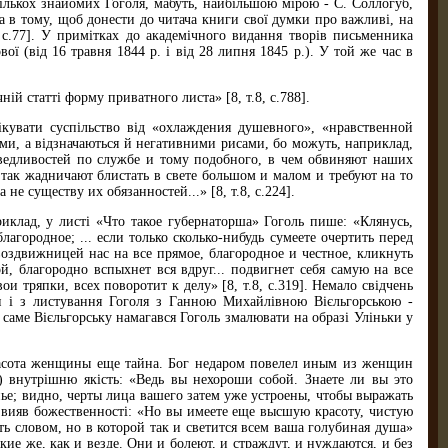
екількох знайомих Гоголя, мабуть, найбільшою мірою - С. Соллогуб,
ета в тому, щоб донести до читача книги свої думки про важливі, на
с.77]. У примітках до академічного видання творів письменника
ї (від 16 травня 1844 р. і від 28 липня 1845 р.). У той же час в
й статті форму приватного листа» [8, т.8, с.788].
ікувати суспільство від «охлаждения душевного», «нравственной
ями, а відзначаються й негативними рисами, бо можуть, наприклад,
раведливостей по службе и тому подобного, в чем обвиняют наших
так жадничают блистать в свете большом и малом и требуют на то
е существу их обязанностей...» [8, т.8, с.224].
иклад, у листі «Что такое губернаторша» Гоголь пише: «Клянусь,
ородное; ... если только сколько-нибудь сумеете очертить перед
оздвижницей нас на все прямое, благородное и честное, кликнуть
, благородно вспыхнет вся вдруг... подвигнет себя самую на все
 тряпки, всех поворотит к делу» [8, т.8, с.319]. Немало свідчень
и і з листування Гоголя з Ганною Михайлівною Вієльгорською -
, саме Вієльгорську намагався Гоголь змалювати на образі Уліньки у
Красота женщины еще тайна. Бог недаром повелел иным из женщин
2) внутрішню якість: «Ведь вы нехороши собой. Знаете ли вы это
нье; видно, черты лица вашего затем уже устроены, чтобы выражать
 3) вияв божественності: «Но вы имеете еще высшую красоту, чистую
ь словом, но в которой так и светится всем ваша голубиная душа»
акие же, как и везде. Они и болеют, и страждут, и нуждаются, и без