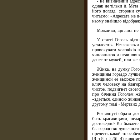
- не визначений адрес
однак не тільки її. Мета
його погляд, сторони с
читаємо: «Адресата не в
ньому знайшло відображе
Можливо, що лист не б
У статті Гоголь відз
усталости». Незважаючи 
провокувати чоловіків 
чиновников и нечиновни
денег от мужей, или же 
Жінка, на думку Гого
женщины гораздо лучше 
женщиной ее высокое по
клич человеку на благо
чистое, подвигнет своег
про бачення Гоголем жі
«здається, єдиною жінкою
другому томі «Мертвих 
Розглянуті образи до
быть красавицами; неда
достоверно? Вы бываете 
благородство душевное» 
прелесть какой-то особе
[8, т.8, с.226]; 4) вияв