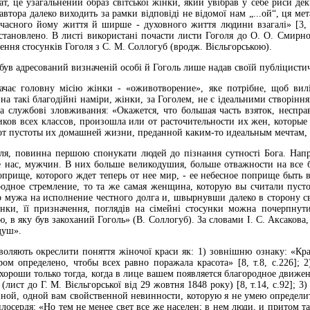
ат, це узагальнений образ світської жінки, який увібрав у себе риси д
 автора далеко виходить за рамки відповіді не відомої нам „...ой“, ця м
учасного йому життя й ширше - духовного життя людини взагалі» [3, 
становлено. В листі використані почасти листи Гоголя до О. О. Смирново
ння стосунків Гоголя з С. М. Соллогуб (вродж. Вієльгорською).
ув адресований визначеній особі й Гоголь лише надав своїй публіцистичні
начає головну місію жінки - «оживотворение», яке потрібне, щоб вил
на такі благодійні наміри, жінки, за Гоголем, не є ідеальними створінн
на службові зловживання: «Окажется, что большая часть взяток, несп
ков всех классов, произошла или от расточительности их жен, которые 
от пустоты их домашней жизни, преданной каким-то идеальным мечтам, а н
ля, повинна першою спонукати людей до пізнання сутності Бога. Напр
нас, мужчин. В них больше великодушия, больше отважности на все благ
прище, которого ждет теперь от нее мир, - ее небесное поприще быть в
родное стремление, то та же самая женщина, которую вы считали пустой
о мужа на исполнение честного долга и, швырнувши далеко в сторону свои
нки, її призначення, поглядів на сімейні стосунки можна почерпнут
, в яку був закоханий Гоголь» (В. Соллогуб). За словами І. С. Аксакова
душ».
зволяють окреслити поняття жіночої краси як: 1) зовнішню ознаку: «
ром определено, чтобы всех равно поражала красота» [8, т.8, с.226]; 
хороши только тогда, когда в лице вашем появляется благородное движе
(лист до Г. М. Вієльгорської від 29 жовтня 1848 року) [8, т.14, с.92];
нной, одной вам свойственной невинности, которую я не умею определит
 милосердя: «Но тем не менее свет все же населен; в нем люди, и притом т