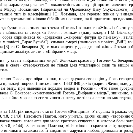
роїня, характерна риса якої - «включеність до ситуації протиставлення г
є Марфу Посадницю (Карамзіна) чи Орлеанську Діву (Жуковського). В
станній тип із класифікації Ю. Лотмана, але героїзм жінки у випа
ься на дотриманні жінкою біблійних настанов, на її прагненні до вдоскон
 здобутки гоголезнавства з теми «Гоголь і жінки» та «Жіночі образи у 
о знайомства та стосунки Гоголя з жінками (наприклад, з Г.М. Вієльго
 образ сприймався як «додаткова „жанрова“ фігура до пейзажу», втілен
 у повісті „Тарас Бульба“), символ смерті (панночка з повісті „Вій“) то
 [3] та С. Бочарова [5], в яких акцент у дослідженні жіночої теми ро
щинам» аналізує листи з «Вибраних місць
и»; у статті «„Красавица мира“. Жен-ская красота у Гоголя» С. Бочаров
а в свете» стверджується не тільки ідея утилітарної сили та вищої ко
голь.
лення Гоголя про образ жінки, прослідкувати еволюцію у його створен
на прикладі творчості письменника 18301840 років (нарис «Женщина», у
м быту, при нынешнем порядке вещей в России», «Что такое губерна
ачає С. Бочаров: «християнський Гоголь „Вибраних місць“, звичайно, в
о релігійно-морально-естетичного синтезу не тільки святиню мистецтва, 
і» за 1831 рік виходить стаття Гоголя «Женщина». У перших її рядках од
 т.8, с.143]. Натомість Платон, його учитель, даючи оцінку «творенню б
акая участь готовится для этого кроткого существа, в котором боги захо
8, т.8, с.144]. За словами Платона, місія жінки - скрасити світ, дарува
 впливати на людство. Її завдання - дарувати любов, допомагати розк