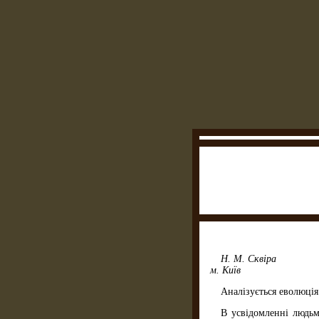
Н. М. Сквіра
м. Київ
Аналізується еволюція
В усвідомленні людьм