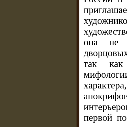
приглаш
художни
художест
она не 
дворцовы
так как
мифологии
характера
апокриф
интерьеро
первой по