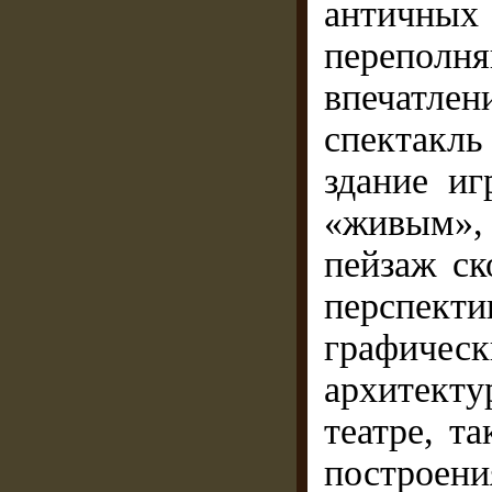
античных
переполн
впечатлен
спектакль
здание иг
«живым»,
пейзаж ск
перспек
графическ
архитект
театре, т
построе