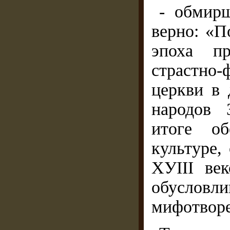
- обмирщ
верно: «П
эпоха пр
страстно
церкви в
народов 
итоге об
культуре,
ХУІІІ ве
обуслов
мифотворен