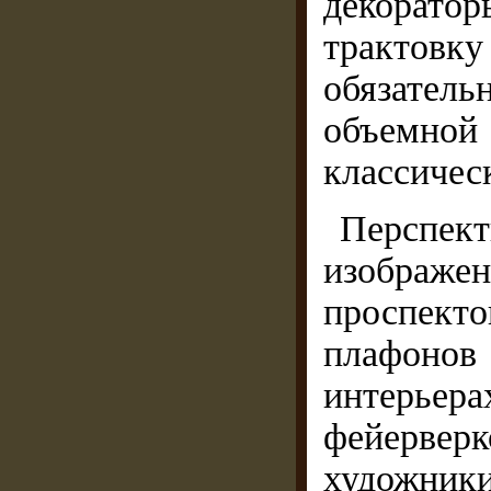
декорат
трактовку
обязатель
объемной
классичес
Перспект
изображе
проспект
плафонов
интерьера
фейервер
художник