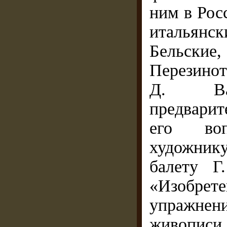
ним в Рос
итальянск
Бельские,
Перезинот
Д. Ва
предварит
его воп
художнику
балету Г
«Изобрете
упражнени
живописи 