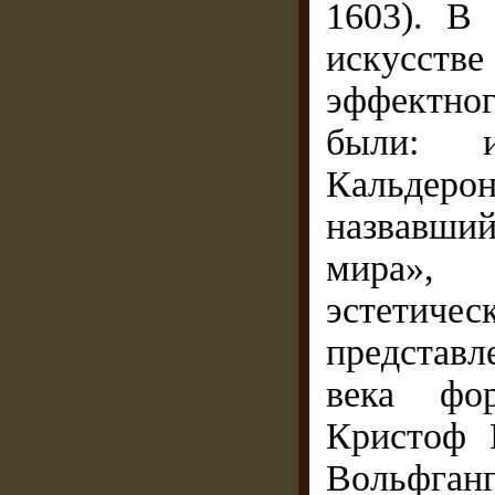
1603). В 
искусств
эффектно
были: и
Кальдеро
назвавши
мира»,
эстетич
представл
века фор
Кристоф 
Вольфганг