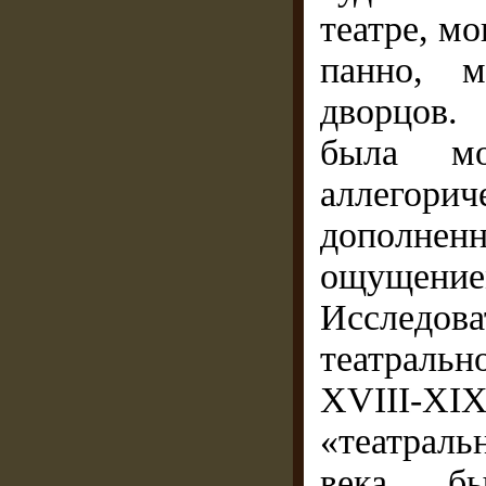
театре, мо
панно, 
дворцов.
была мон
аллегор
дополнен
ощущени
Исследо
театраль
ХVІІІ-ХІ
«театрал
века бы