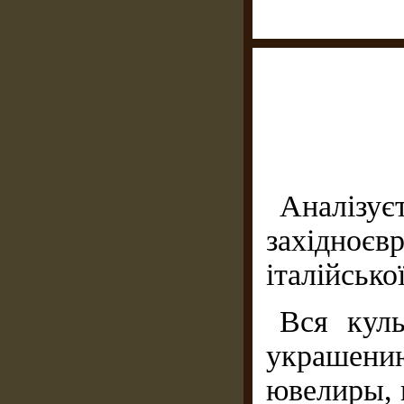
Аналізу
західно
італійсько
Вся куль
украшени
ювелиры, 