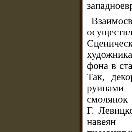
западноев
Взаимо
осуществл
Сцениче
художник
фона в ст
Так, дек
руинами
смолянок
Г. Левицк
навеян