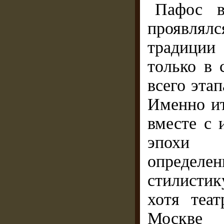
Пафос в
проявлял
традиции 
только в 
всего эта
Именно ит
вместе с 
эпохи 
определен
стилистик
хотя теат
Москве 