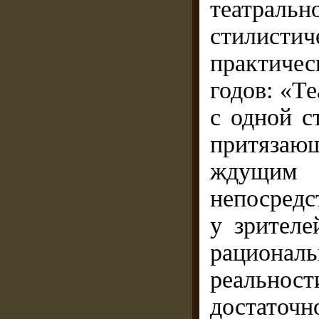
театрал
стилист
практиче
годов: «Т
с одной с
притяза
ждущи
непосредс
у зрителе
рациона
реальнос
достаточ