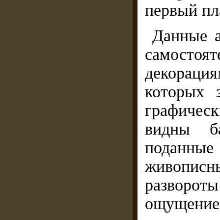
первый пл
Данные а
самосто
декорация
которых 
графичес
видны б
поданны
живописны
развороты
ощущени