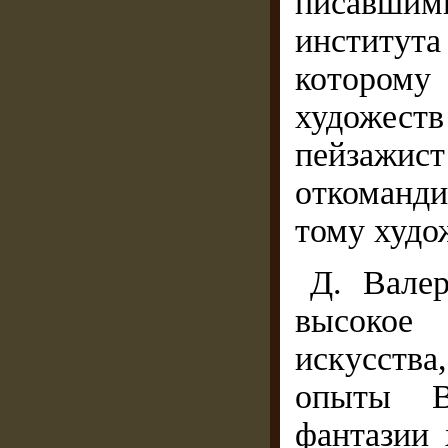
писавшим
институт
которому
художест
пейзажис
откоманд
тому худо
Д. Вале
высокое
искусства
опыты В
фантазии 