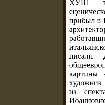
ХУІІІ в
сценическ
прибыл в 
архитект
работавши
итальянс
писали д
общеевро
картины 
художник
из спект
Иоанн