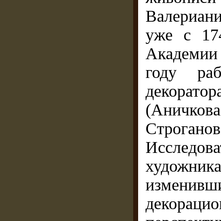
Валериани
уже с 17
Академии 
году раб
декорато
(Аничков
Строгано
Исследов
художн
изменивш
декорацио