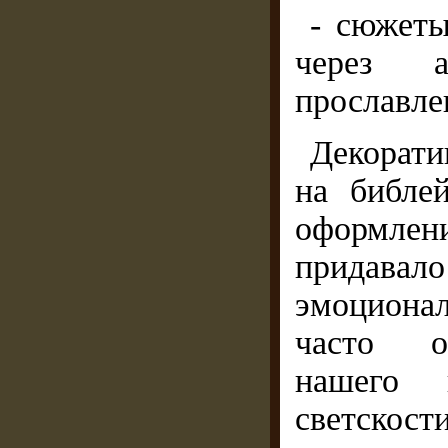
- сюжеты
через а
прославле
Декорати
на библе
оформлен
придав
эмоциона
часто оп
нашего 
светскост