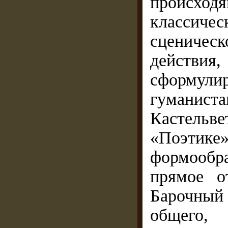
происхо
классиче
сценичес
действия,
сформу
гуманист
Кастельве
«Поэтик
формообр
прямое о
Барочный 
обще