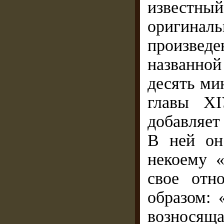
извест
оригин
произвед
названно
десять мин
главы ХІ
добавляет
В ней он
некоему «
свое отн
образом: 
возносящ