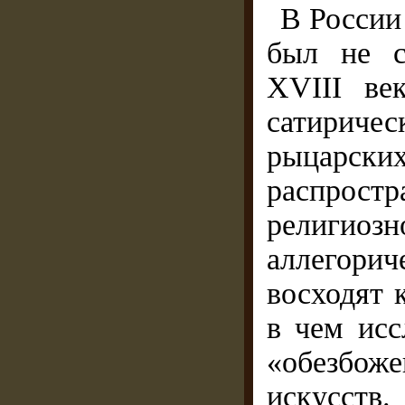
В России
был не с
XVIII ве
сатириче
рыцарски
распрос
религиозн
аллегорич
восходят 
в чем исс
«обезбо
искусств