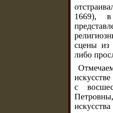
отстраива
1669), в
представ
религиоз
сцены из
либо прос
Отмечае
искусстве
с восшес
Петровны
искусств