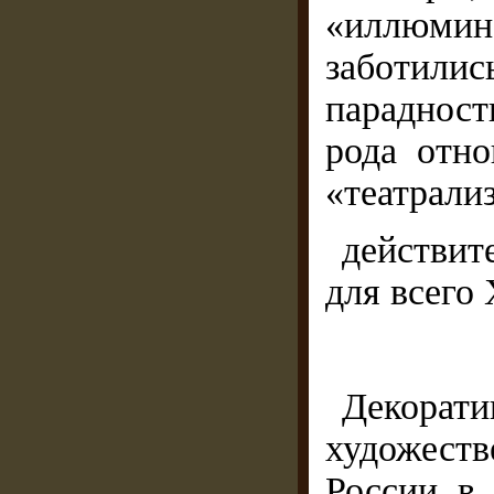
«иллюмин
заботил
параднос
рода отн
«театрали
действит
для всего 
Декор
художест
России в 