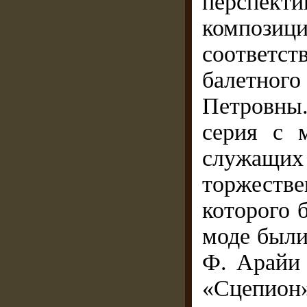
перспек
композ
соответст
балетног
Петровны
серия с 
служа
торжест
которого 
моде были
Ф. Арайи 
«Сцепион»