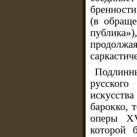
бренност
(в обраще
публика»)
продол
саркастиче
Подлинны
русског
искусств
барокко, 
оперы XV
которой 