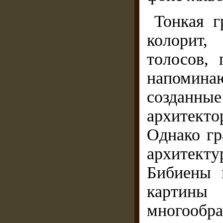
Тонкая г
колорит,
толосов, 
напомин
созданн
архитек
Однако гр
архитекту
Бибиены 
картины
многооб