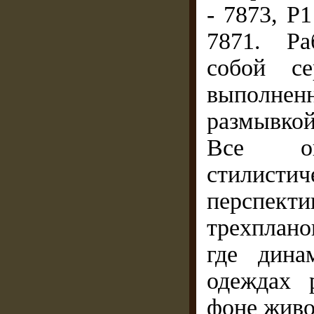
- 7873, Р1
7871. Ра
собой се
выполнен
размывко
Все он
стилисти
перспек
трехплан
где дина
одеждах 
фоне живо