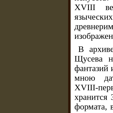
XVIII в
язычес
древнери
изображен
В архив
Щусева н
фантазий 
мною дат
XVIII-пе
хранится 
формата, 