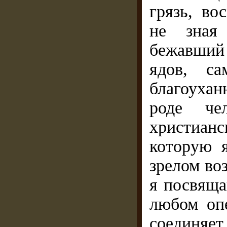
грязь, в
не зная 
бежавший 
ядов, са
благоухан
роде че
христиан
которую 
зрелом воз
я посвяща
любом оп
соединяе