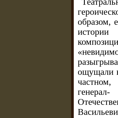
Театраль
героичес
образом, 
истории
компози
«невидим
разыгрыв
ощущали в
частном,
генерал-
Отечеств
Василье