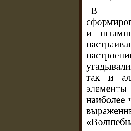
В дек
сформиро
и штампы
настраива
настрое
угадывали
так и ал
элементы
наиболее 
выраженны
«Волшебна