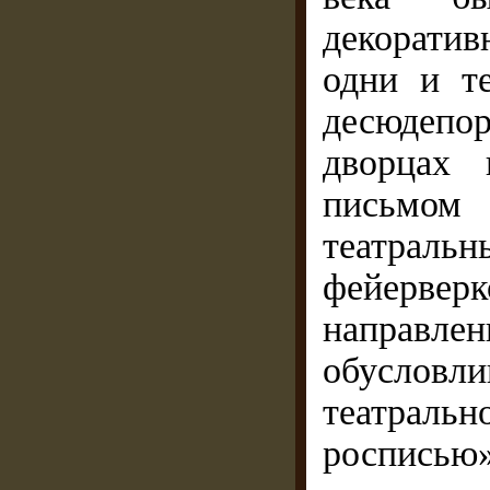
декорати
одни и т
десюдепо
дворцах 
письмом 
театраль
фейерверк
направле
обусловл
театраль
росписью» 