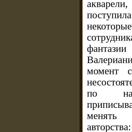
акварели
поступила
некоторы
сотрудни
фантази
Валериани
момент с
несостоят
по на
приписыв
менять 
авторства