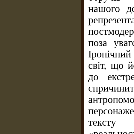
нашого д
репрезент
постмоде
поза уваг
Іронічний
світ, що 
до екстр
спричини
антроп
персонаж
тексту 
«реальност