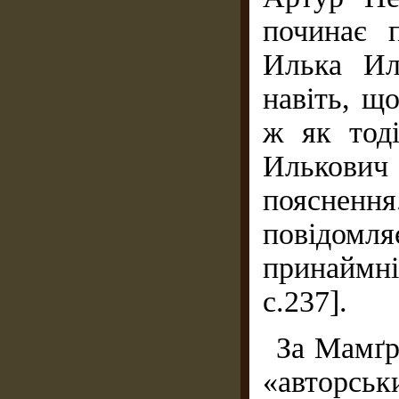
починає 
Илька Ил
навіть, щ
ж як тод
Илькович
поясненн
повідомл
принаймн
с.237].
За Мамґре
«авторс