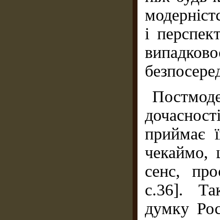
модерніст
і перспек
випадко
безпосеред
Постмоде
дочасності
приймає ї
чекаймо, 
сенс, про
с.36]. Т
думку Рос