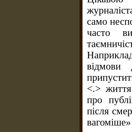
журналіста
само неспо
часто ви
таємнич
Наприкла
відмови 
припустит
<.> життя
про публі
після смер
вагоміше» 