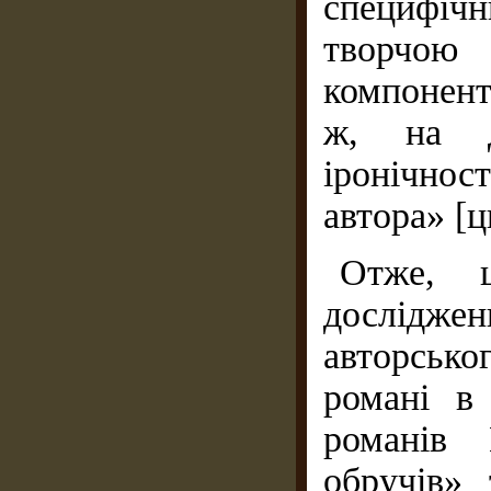
специфічн
творчо
компонент
ж, на д
іронічност
автора» [ци
Отже, 
дослідже
авторсько
романі в
романів 
обручів»