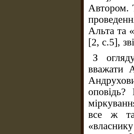
Автором. 
проведенн
Альта та 
[2, с.5], з
З огляд
вважати 
Андрухов
оповідь?
міркуванн
все ж та
«власнику