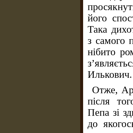
просякнут
його спос
Така дихо
з самого 
нібито ро
з’являє
Илькович.
Отже, Ар
після тог
Пепа зі з
до якогос