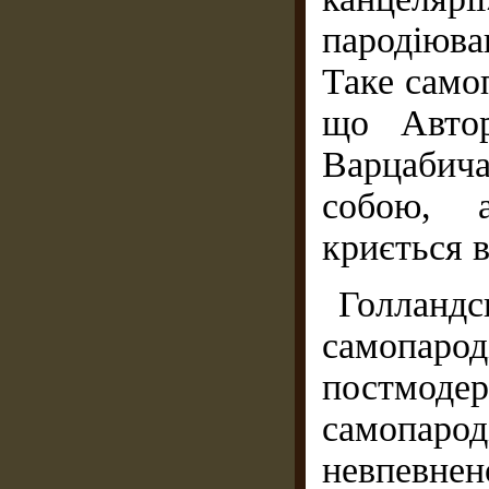
пародіюва
Таке само
що Автор
Варцабич
собою, 
криється в
Голланд
самопаро
постмоде
самопаро
невпевне