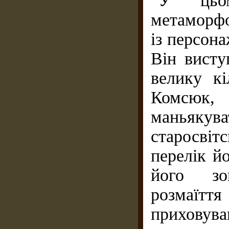
У цьом
метаморф
із персон
Він висту
велику кі
Комсюк,
маньякува
старосвіт
перелік й
його зов
розмаїт
приховува