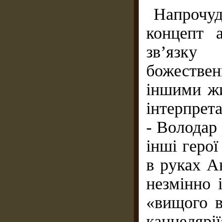
Напрочу
концепт а
зв’язку
божестве
іншими жи
інтерпрет
- Володар 
інші геро
в руках А
незмінно 
«вищого в
канцел