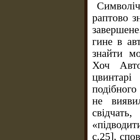
Символ
раптово з
завершене
гине в ав
знайти м
Хоч Авто
цвинтарі
подібного
не вияви
свідчат
«підводи
с.25], спо