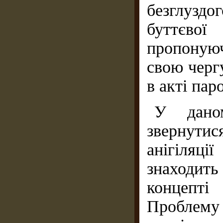
безглузд
буттєвої
пропонуюч
свою чергу
в акті паро
У дано
звернутис
анігіляц
знаходить
концепті
Проблему 