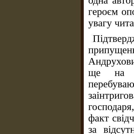
одна авто
героєм оп
увагу читач
Підтверд
припуще
Андрухов
ще на п
перебув
заінтри
господаря
факт свід
за відсут