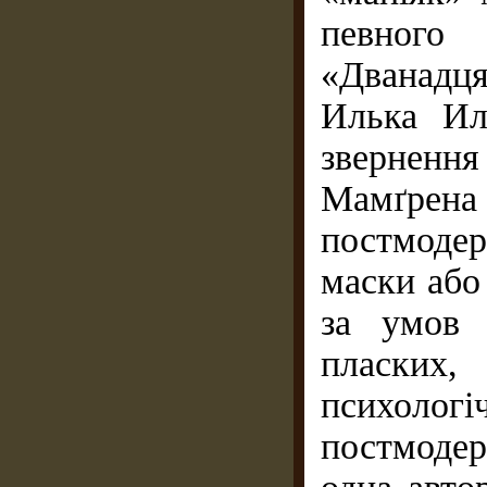
певного 
«Дванадця
Илька Ил
зверненн
Мамґрена 
постмоде
маски або
за умов 
пласких,
психоло
постмоде