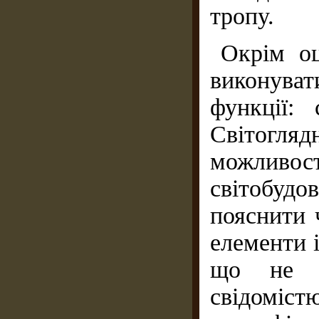
тропу.
Окрім оц
виконува
функції: 
Світогля
можливост
світобуд
пояснити 
елементи 
що не п
свідоміс