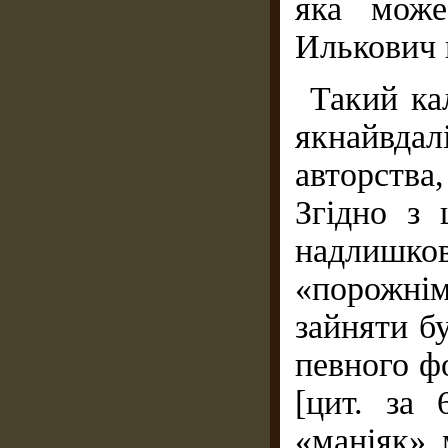
яка може
Илькович 
Такий ка
якнайвд
авторств
Згідно з 
надлишко
«порожнім
зайняти б
певного ф
[цит. за 
«маніяк» 