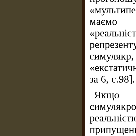
«мультипе
маємо с
«реаль
репрезе
симулякр,
«екстати
за 6, с.98].
Якщо б
симулякр
реальніс
припущен