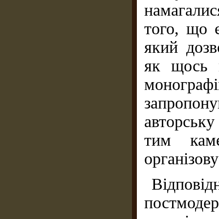
намагали
того, що 
який дозв
як щось 
монографі
запропон
авторську
тим кам
організову
Відпов
постмоде