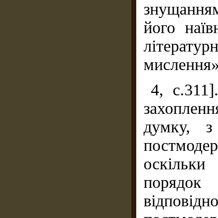
знущання
його наїв
літерату
мислення» 
4, с.311
захопленн
думку, з
постмодер
оскільки
порядок 
відповід