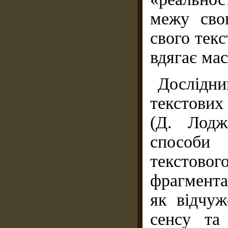
межу сво
свого тек
вдягає мас
Дослідн
текстових
(Д. Лодж
способи 
текстово
фрагмента
як відчуж
сенсу та 