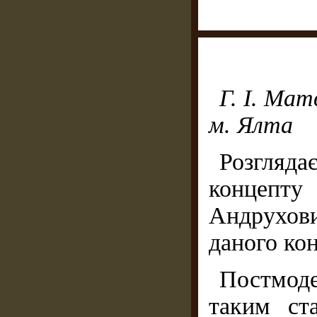
Г. І. Мат
м. Ялта
Розгляда
концепту
Андрухови
даного ко
Постмоде
таким ст