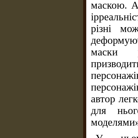
маскою. А
ірреальні
різні мо
деформуюч
маски у
призводит
персонаж
персонажі
автор лег
для ньо
моделями» 