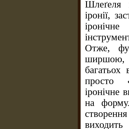
Шлеґеля 
іронії, за
іронічн
інструмен
Отже, фу
ширшою, 
багатьох 
просто «
іронічне 
на форму
створення
виходить