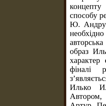
концепту
способу ре
Ю. Андру
необхідн
авторськ
образ Иль
характер 
фіналі р
з’являєть
Илько И
Автором,
Артур Пе