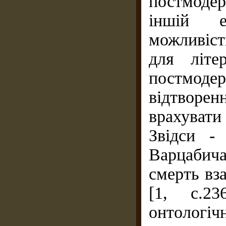
постмодер
іншій еп
можливість
для літе
постмоде
відтворе
врахувати
Звідси - 
Варцабич
смерть вза
[1, с.2
онтолог