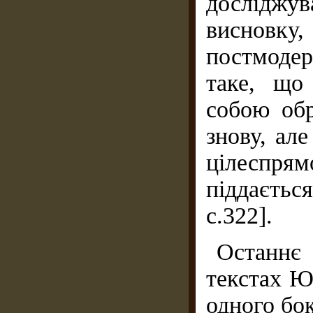
досліджу
висновку
постмодер
таке, що
собою обр
знову, ал
цілеспрямо
піддаєтьс
с.322].
Останнє 
текстах Ю
одного бо