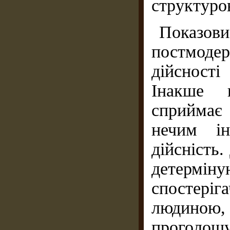
структуро
Показо
постмод
дійсност
Інакше 
сприймає 
нечим і
дійсність.
детермін
спостер
людиною,
прого