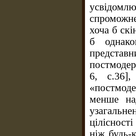
усвідомлю
спроможне
хоча б скі
б однако
представ
постмодерн
6, с.36]
«постмоде
менше на
узагальн
цілісності
ніж будь-