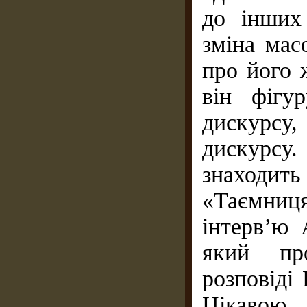
до інших
зміна мас
про його 
він фігу
дискурсу,
дискурсу
знаходит
«Таємниц
інтерв’ю 
який пр
розповіді
Цікавою 