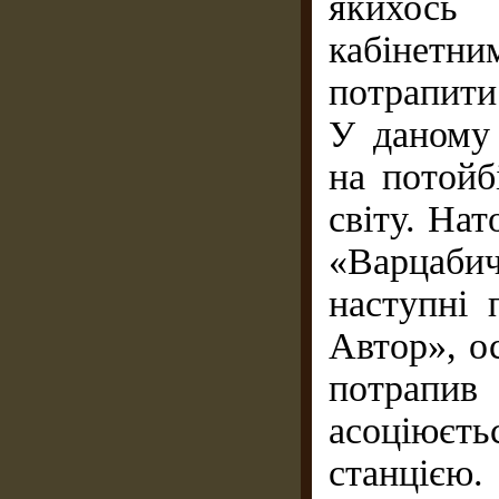
якихось
кабінетн
потрапити
У даному
на потойб
світу. На
«Варцаби
наступні 
Автор», о
потрапи
асоціює
станцією.