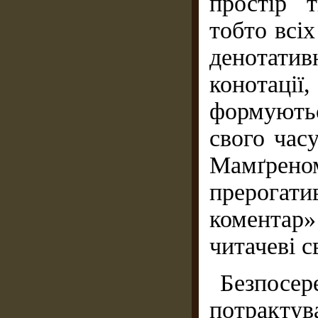
простір 
тобто всіх
денотатив
конотації
формують
свого часу
Мамґреном
прерогат
коментар
читачеві с
Безпосе
потракту