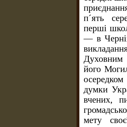
приєднання
п´ять сер
перші школ
— в Черні
викладання
Духовним 
його Моги
осередком
думки Укра
вчених, пи
громадськ
мету своє