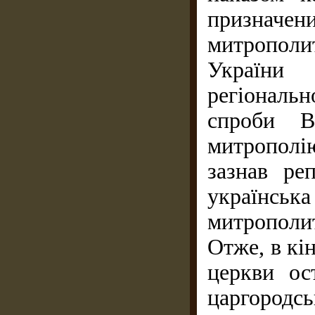
призначе
митрополит
України 
регіональн
спроби В
митропол
зазнав ре
українсь
митрополи
Отже, в кін
церкви ос
царгородс