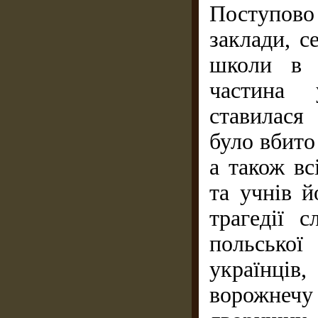
Поступово
заклади, с
школи в 
частина 
ставилася
було вбито
а також вс
та учнів 
трагедії с
польської
українці
ворожнечу