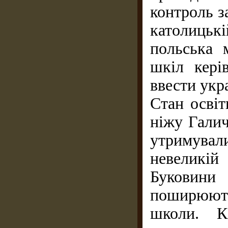
контроль з
католицьк
польська 
шкіл кері
ввести укр
Стан освіт
ніжу Галич
утримува
невеликі
Буковини
поширюютьс
школи. К