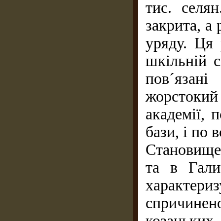
тис. селя
закрита, а
уряду. Ця
шкільній с
пов´язан
жорстоки
академії, 
бази, і по 
Становище 
та в Гали
характе
спричине
козацьк