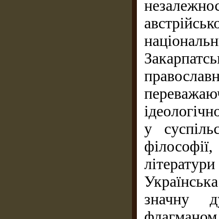
незалежн
австрійсь
національн
Закарпатськ
правосла
переважа
ідеологічн
у суспіль
філософі
літератури 
Українська
значну д
флагмано