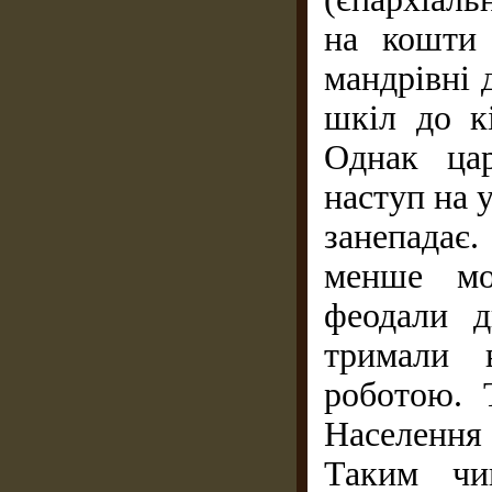
на кошти 
мандрівні 
шкіл до кі
Однак цар
наступ на у
занепадає
менше мо
феодали д
тримали в
роботою. 
Населенн
Таким чин