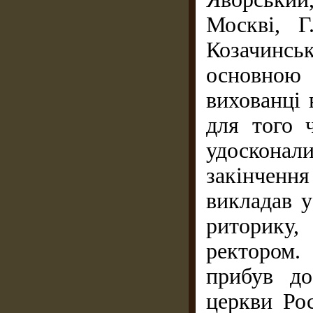
Москві, 
Козачинс
основною
вихованці 
для того 
удоскона
закінченн
викладав у
риторику,
ректором.
прибув до
церкви Рос