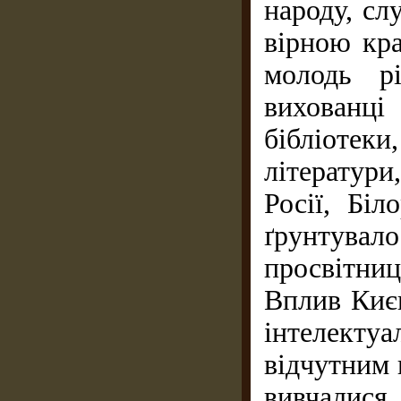
народу, сл
вірною кр
молодь рі
вихованці
бібліоте
літератури
Росії, Біл
ґрунтув
просвітниц
Вплив Києв
інтелект
відчутним 
вивчалис