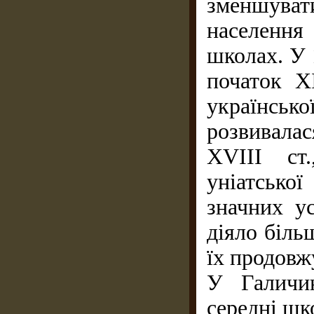
зменшуват
населення
школах. У 
початок X
українсько
розвивалас
XVIII ст
уніатсько
значних ус
діяло біль
їх продовж
У Галичин
середні шк