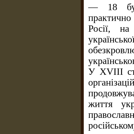
— 18 бул
практично 
Росії, н
українськ
обезкровлю
українсько
У XVIII ст
організац
продовжув
життя ук
правосла
російськ