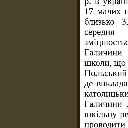
р. в украї
17 малих 
близько 3
середня
зміцнюєт
Галичини 
школи, що 
Польський 
де виклад
католиць
Галичини д
шкільну ре
проводит