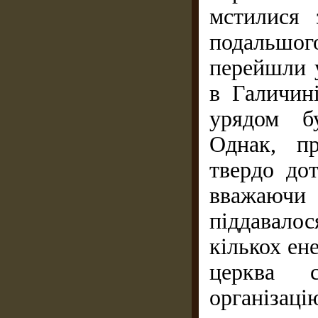
мстилися 
подальшог
перейшли у
в Галичин
урядом б
Однак, пр
твердо дот
вважаючи 
піддавало
кількох ен
церква с
організаці