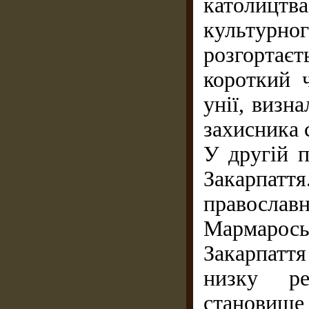
католицт
культурн
розгортає
короткий 
унії, визн
захисника 
У другій п
Закарпат
православ
Мармарос
Закарпатт
низку р
становище