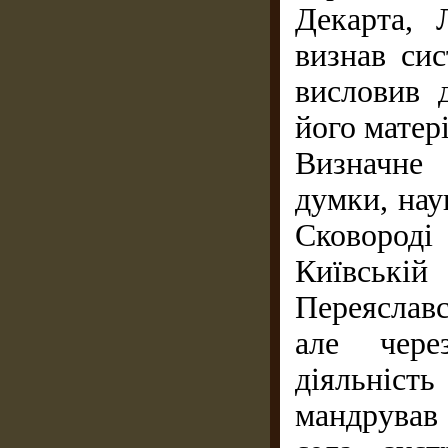
Декарта, 
визнав сис
висловив 
його матер
Визначне
думки, нау
Сковороді 
Київські
Переяслав
але чере
діяльніст
мандрував 