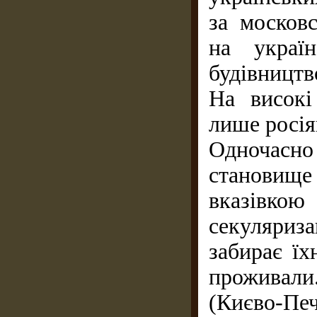
за москов
на україн
будівництв
На високі
лише росія
Одночасно
становище
вказівко
секуляри
забирає їх
проживал
(Києво-Печ