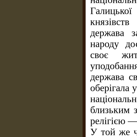
Галицько
князівст
держава з
народу до
своє жи
уподобання
держава с
оберігала 
національн
близьким 
релігією —
У той же ч