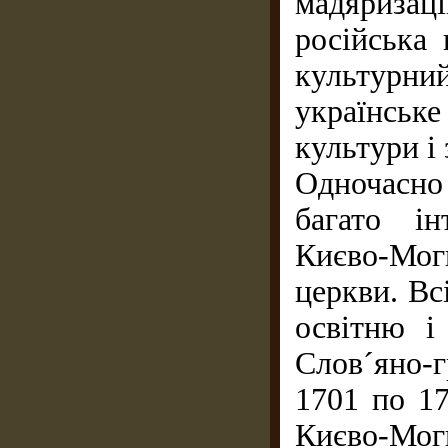
мадяризаці
російська
культурн
українськ
культури і
Одночасно
багато ін
Києво-Моги
церкви. Вс
освітню і
Слов´яно-г
1701 по 17
Києво-Моги