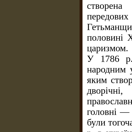
створена 
передови
Гетьманщ
половині 
царизмом.
У 1786 р.
народним у
яким ство
дворічні
православно
головні — 
були тогоч