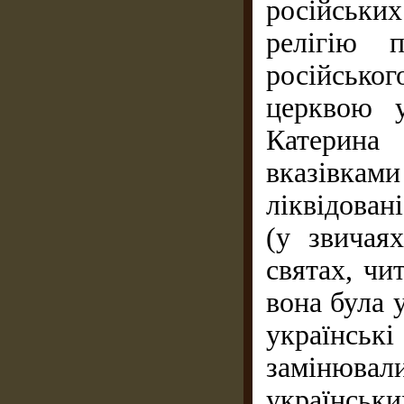
російських
релігію 
російськог
церквою 
Катерина
вказівка
ліквідован
(у звичая
святах, чи
вона була 
українські
замінюва
українськи