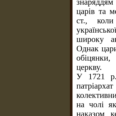
знаряддям
царів та м
ст., кол
українсько
широку ав
Однак цари
обіцянки,
церкву.
У 1721 р.
патріарх
колективн
на чолі я
наказом к