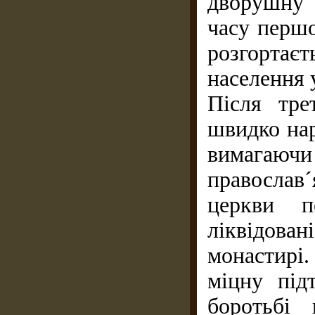
дворушну 
часу перш
розгорта
населення 
Після тре
швидко нар
вимагаючи 
православ´
церкви п
ліквідова
монастирі
міцну під
боротьбі