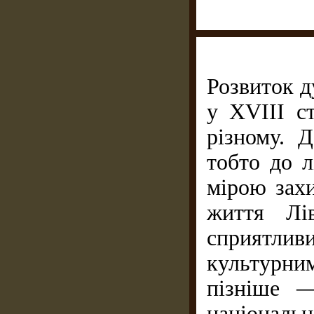
Розвиток д
у XVIII ст
різному. Д
тобто до л
мірою захи
життя Лі
сприятли
культурн
пізніше 
національн