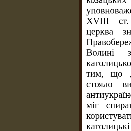
уповноваже
XVIII ст.
церква з
Правобережн
Волині з
католицьк
тим, що д
стояло в
антиукраї
міг спира
користува
католицькі