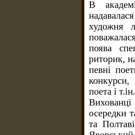
В академ
надавалася
художня л
поважалася
поява спе
риторик, н
певні поет
конкурси,
поета і т.ін
Вихованці
осередки т
та Полтав
Яворський