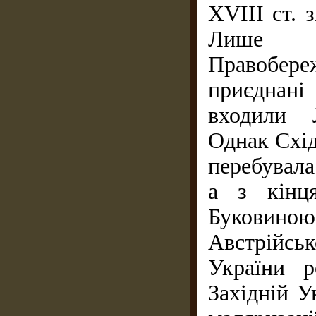
XVIII ст. 
Лише на
Правобер
приєднані
входили 
Однак Схід
перебувала
а з кінц
Буковино
Австрійсь
України р
Західній У