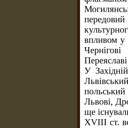
Могилянськ
передовий
культурног
впливом у 
Чернігові
Переяславі 
У Західній
Львівськи
польський
Львові, Др
ще існувал
XVIII ст. 