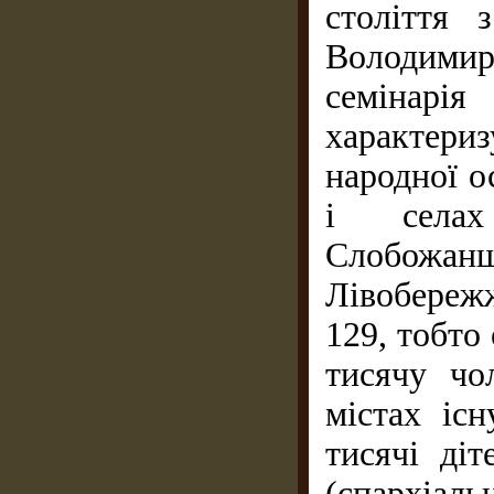
століття 
Володими
семінар
характери
народної о
і селах
Слобожанщ
Лівобереж
129, тобто
тисячу чо
містах іс
тисячі ді
(єпархіаль