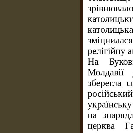
зрівнюв
католицьк
католиць
зміцнила
релігійну а
На Буков
Молдавії 
зберегла с
російськи
українську
на знарядд
церква Г