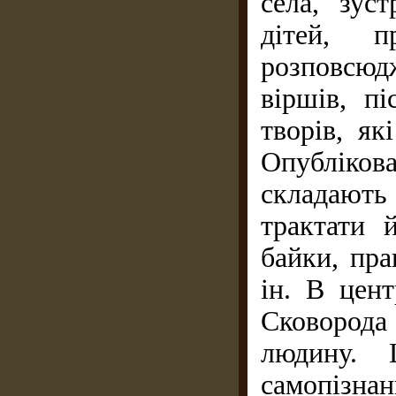
села, зус
дітей, п
розповсю
віршів, пі
творів, як
Опубліко
складают
трактати й
байки, пра
ін. В цен
Сковород
людину.
самопізна