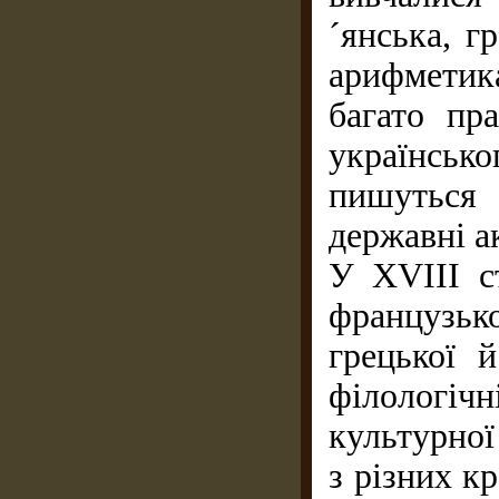
´янська, г
арифметика
багато пр
українсь
пишуться 
державні а
У XVIII с
французь
грецької й
філологі
культурної
з різних к