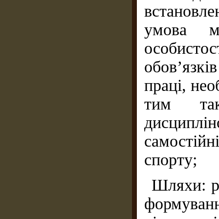
встановле
умова мо
особистос
обов’язк
праці, нео
тим так
дисциплін
самостійн
спорту;
Шляхи: р
формуванн