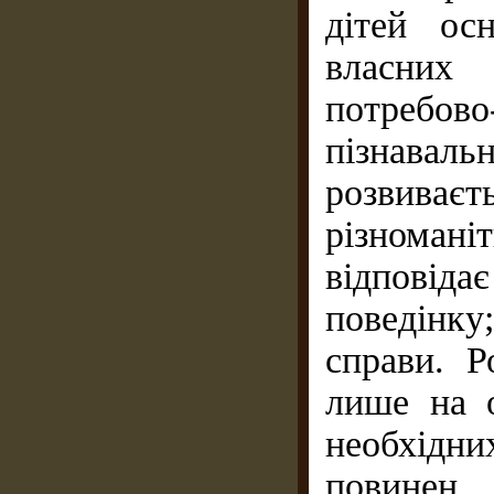
дітей ос
власних
потребов
пізнавал
розвива
різномані
відповіда
поведінк
справи. Р
лише на о
необхідни
повинен