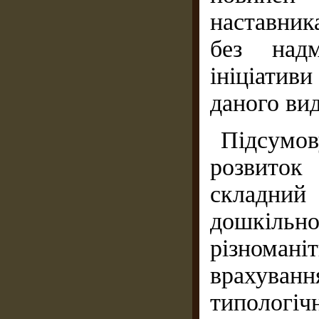
наставник
без надм
ініціатив
даного вид
Підсумо
розвито
складний 
дошкіль
різноман
врахуван
типологі