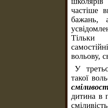
школярів
частіше в
бажань, 
усвідомле
Тільки 
самостій
вольову, с
У третьо
такої вол
сміливост
дитина в 
сміливіс