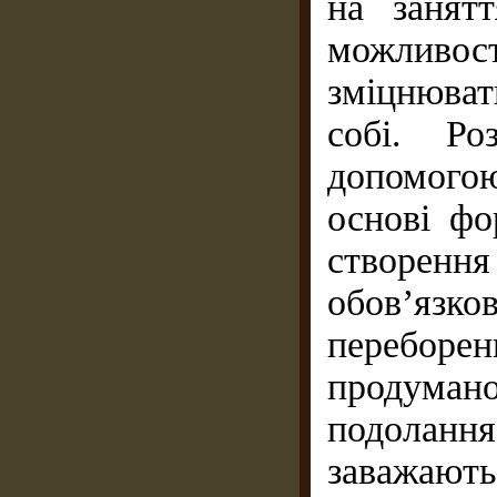
на занят
можливост
зміцнюват
собі. Ро
допомого
основі фо
створен
обов’язк
переборенн
продума
подолан
заважаю