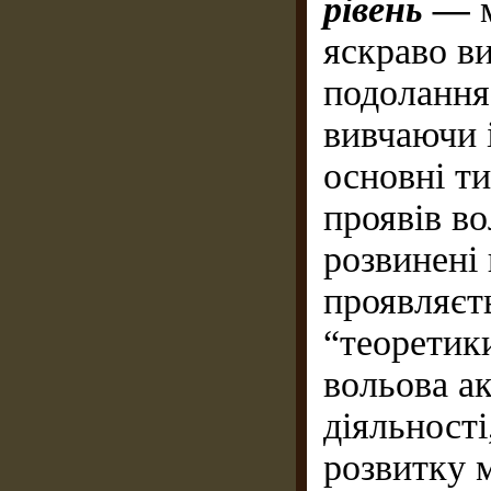
рівень —
м
яскраво в
подолання
вивчаючи і
основні ти
проявів во
розвинені 
проявляєть
“теоретик
вольова а
діяльності
розвитку 