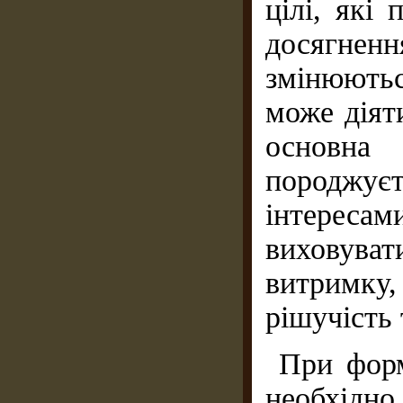
цілі, які
досягнен
змінюють
може діят
основна
породжує
інтереса
виховува
витримку,
рішучість
При форм
необхідн