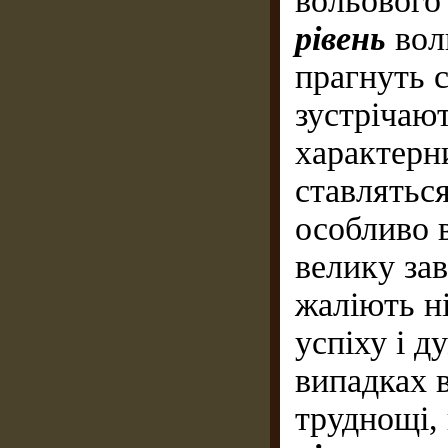
вольового
рівень
воль
прагнуть 
зустрічаю
характерн
ставляться
особливо в
велику зав
жаліють ні
успіху і д
випадках 
труднощі,