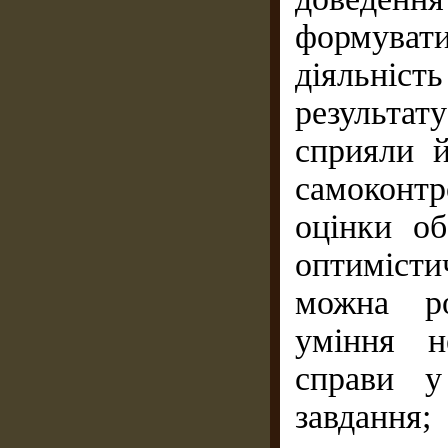
формува
діяльність
результа
сприяли й
самоконт
оцінки об
оптиміст
можна ро
уміння н
справи у
завдання;