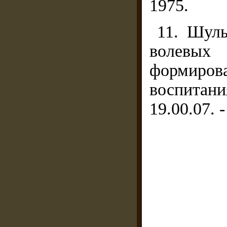
1975.
11. Шуль
волевых
формиров
воспитан
19.00.07. -