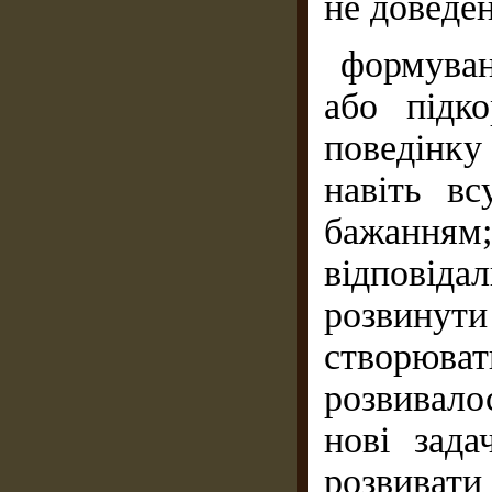
не доведен
формуван
або підк
поведінку
навіть в
бажанням;
відповіда
розвинут
створювати
розвивало
нові зада
розвиват