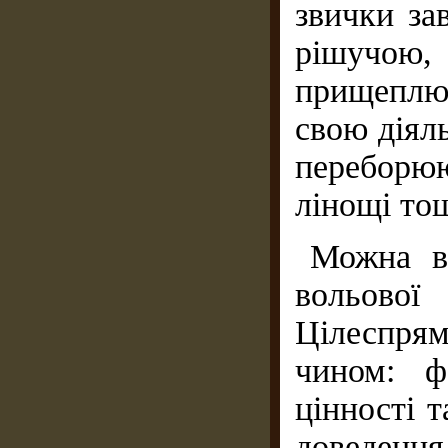
звички за
рішучою
прищеплю
свою діял
переборю
лінощі тощо
Можна в
вольової
Цілеспрям
чином: ф
цінності 
доведенн