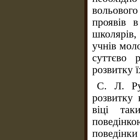
вольового
проявів в
школярів,
учнів мол
суттєво р
розвитку ї
С. Л. Ру
розвитку 
віці так
поведін
поведінки