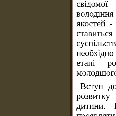
свідомої
володіння
якостей -
ставить
суспільс
необхідно 
етапі р
молодшого
Вступ д
розвитку
дитини. 
проявляти