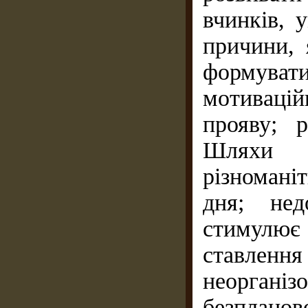
вчинків, у
причини, 
формувати
мотиваційн
прояву; р
Шляхи р
різномані
дня; нед
стимулює 
ставле
неорганіз
безпланов