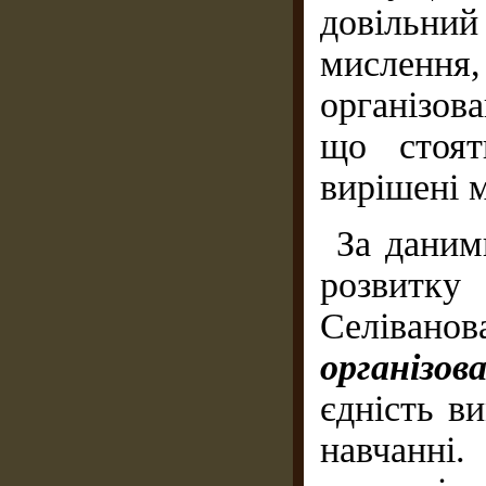
довільни
мислення
організова
що стоят
вирішені м
За даним
розвитку
Селіванов
організов
єдність в
навчанн