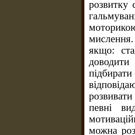
розвитку 
гальмува
моторик
мислення
якщо: ст
доводити
підбират
відповіда
розвиват
певні ви
мотиваці
можна роз