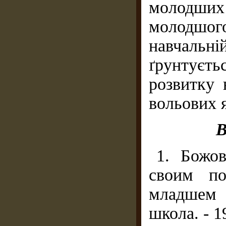
молодши
молодшо
навчальні
ґрунтуєть
розвитку 
вольових 
В
1. Божов
своим по
младшем 
школа. - 19