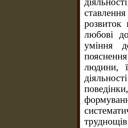
діяльно
ставлення
розвиток 
любові до
уміння д
пояснення
людини, ї
діяльнос
поведінки
формуван
системат
труднощі