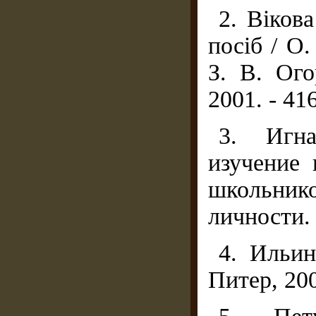
2. Вікова
посіб / О
З. В. Ого
2001. - 416
3. Игна
изучение
школьни
личности. 
4. Ильин
Питер, 200