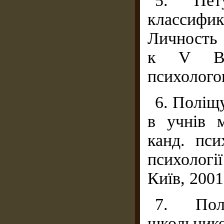
5. Пе
классифик
Личность 
к V Все
психологов
6. Поліщ
в учнів 
канд. пси
психології
Київ, 2001
7. Пол
школьник