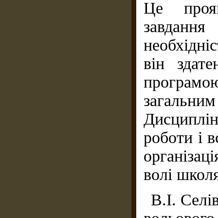
Це проя
завданн
необхідні
він здат
програмо
загальн
Дисциплі
роботи і в
організац
волі школяр
В.І. Селі