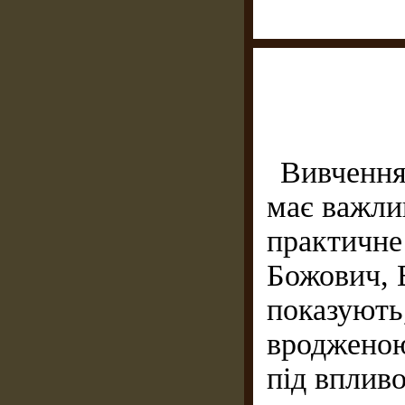
Вивчення
має важли
практичне 
Божович, В
показують,
вродженою
під вплив