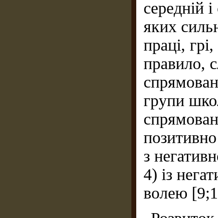
середній і
яких силь
праці, грі
правило, с
спрямован
групи школ
спрямован
позитивно
з негатив
4) із нег
волею [9;1