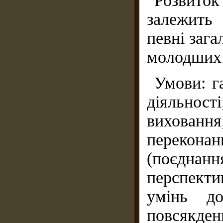
Розвит
залежить
певні зага
молодших 
Умови: г
діяльності
виховання
перекон
(поєднанн
перспекти
умінь до
повсякде