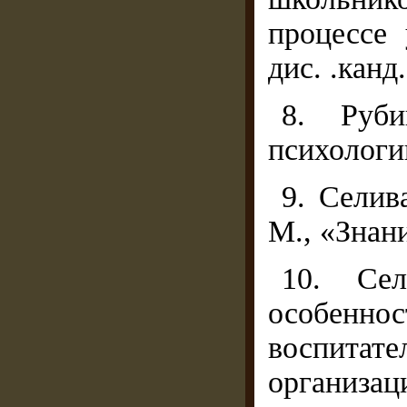
процессе 
дис. .канд.
8. Руб
психологии
9. Селив
М., «Знани
10. Сел
особенно
воспитат
организа