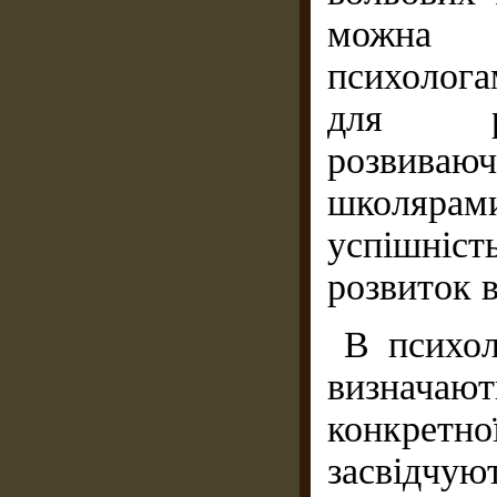
можна в
психолога
для роз
розвива
школярам
успішніст
розвиток 
В психол
визначають
конкретно
засвідчую