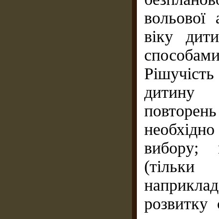
вольової 
віку дит
способам
Рішучість
дитину 
повторен
необхідн
вибору; 
(тільки
наприкла
розвитку 