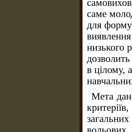
самовихов
саме моло
для форму
виявлення
низького 
дозволить
в цілому, 
навчальних
Мета дано
критеріїв
загальни
вольових 