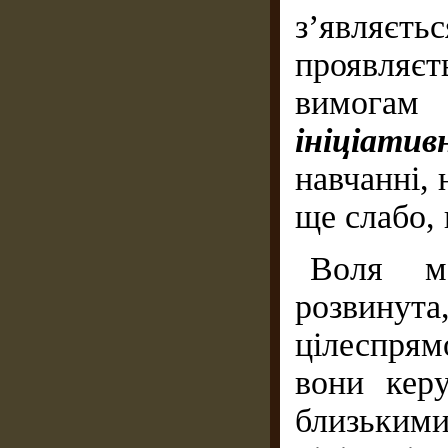
з’являєть
проявляє
вимогам 
ініціатив
навчанні, 
ще слабо, 
Воля м
розвинут
цілеспрям
вони кер
близькими