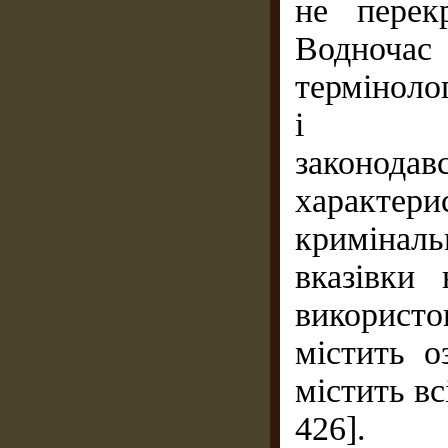
не перек
Водночас
терміноло
і крим
законодав
характери
кримінал
вказівки
використ
містить о
містить вс
426].