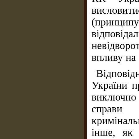
вислови
(принципу
відпові
невідвор
впливу на 
Відповід
України п
виключно
справи 
криміналь
інше, як 