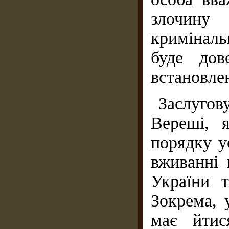
злочину
криміналь
буде дов
встановле
Заслуго
Вереші, 
порядку у
вживанні
України т
Зокрема, 
має йтис