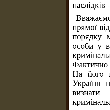
наслідків 
Вважаємо
прямої від
порядку м
особи у в
криміналь
Фактично 
На його п
України 
визнати
криміналь