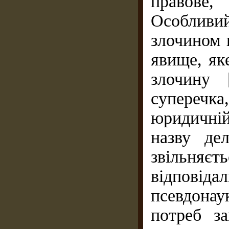
правове
Особлив
злочином 
явище, як
злочину 
суперечк
юридичній
назву де
звільн
відповід
псевдонау
потреб за