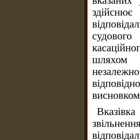
вказаних
здійснює
відповіда
судового 
касаційн
шляхом з
незалежно 
відповід
висновком
Вказівк
звільнен
відповіда