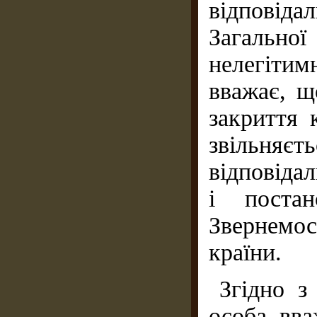
відповіда
Загаль
нелегітим
вважає, щ
закриття 
звільн
відповідал
і постан
Звернемо
країни.
Згідно з
особа вва