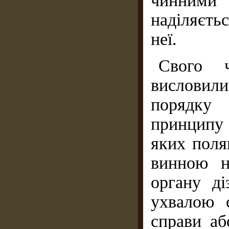
чинними
наділяєть
неї.
Свого ч
висловили
порядку 
принципу 
яких поля
винною н
органу ді
ухвалою 
справи аб