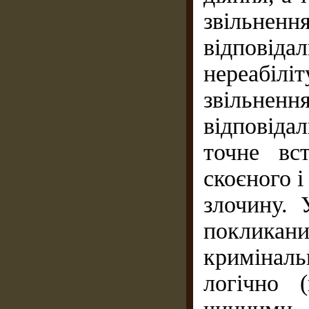
звільн
відпов
нереабілі
звільне
відповіда
точне вс
скоєного і
злочину. 
поклик
кримінал
логічно 