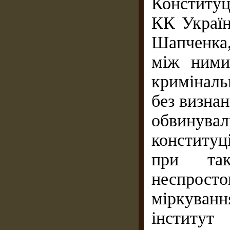
Конституц
КК Україн
Шапченка,
між ними
криміналь
без визнан
обвинувал
конститу
при так
неспросто
міркуван
інститут