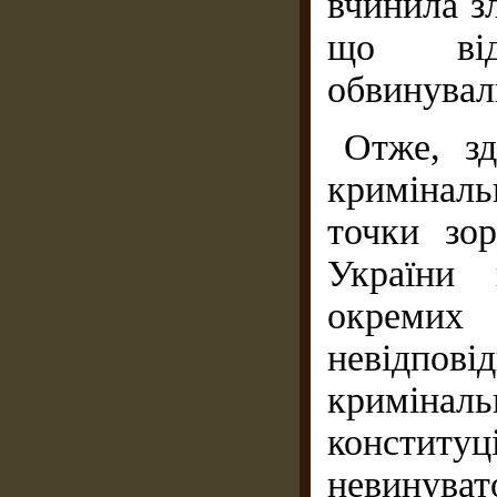
вчинила з
що відр
обвинуваль
Отже, зд
криміналь
точки зор
України 
окремих
невідпові
кримін
конститу
невинуват