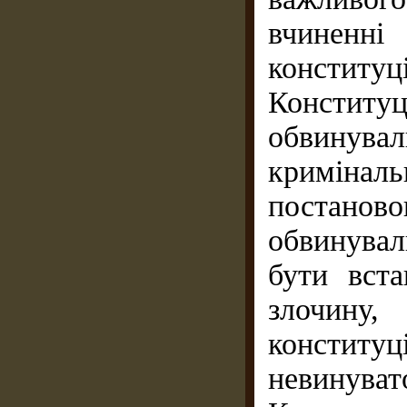
вчиненні
конститу
Констит
обвинува
криміна
постано
обвинувал
бути вст
злочину,
конститу
невинувато