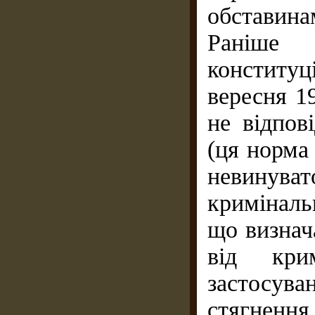
обставина
Раніш
конститу
вересня 1
не відпов
(ця норма
невинуват
криміналь
що визнач
від крим
застосува
стягненн