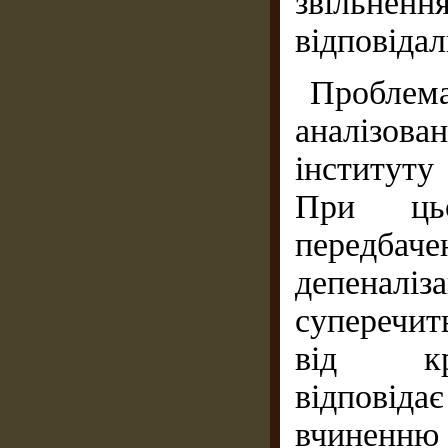
звільн
відповідал
Проблема
аналізов
інституту
При ць
передбач
депеналі
суперечит
від кри
відповід
вчиненню 