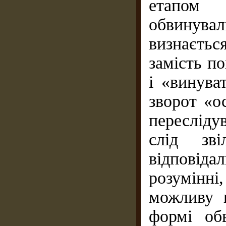
етапом 
обвинува
визнаєтьс
замість п
і «винува
зворот «о
пересліду
слід зві
відповіда
розумінн
можливу н
формі об