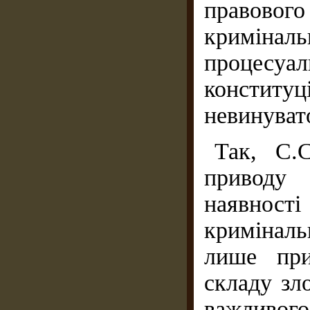
правовог
криміна
процесу
конститу
невинувато
Так, С.
приводу
наявнос
кримінал
лише при
складу зл
важливог