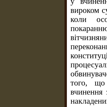
у вчинен
вироком с
коли осо
покаран
вітчизн
перекона
конституц
процесуаль
обвинувач
того, що
вчинення 
накладен