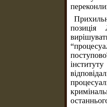
переконли
Прихиль
позиція 
вирішува
“процес
поступово
інститут
відпов
процесуал
кримінал
останньо