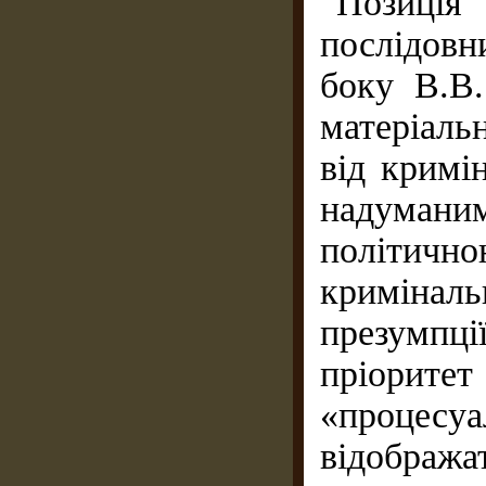
Позиці
послідовн
боку В.В.
матеріаль
від кримін
надумани
політичн
криміналь
презумпц
пріори
«процес
відобража