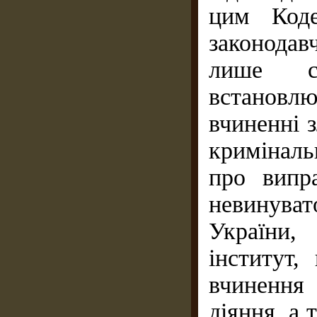
цим Коде
законода
лише с
встанов
вчиненні з
криміналь
про випр
невинува
України,
інститут,
вчинення
діяння, а 