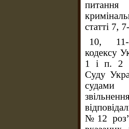
питання
криміналь
статті 7, 7-
10, 11-
кодексу Ук
1 і п. 2
Суду Укра
судами 
звільне
відповіда
№12 роз’