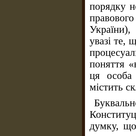
порядку н
правового
України),
увазі те,
процесуа
поняття «
ця особа 
містить ск
Буквал
Конституц
думку, що