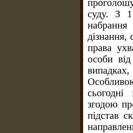
проголош
суду. З 
набрання
дізнання, 
права ухв
особи від
випадках
Особливо
сьогодні
згодою пр
підстав с
направлен