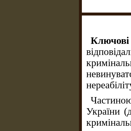
Ключо
відпові
криміналь
невинуват
нереабіліт
Частиною
України (
кримін