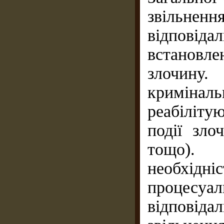
звільн
відповід
встановл
злочину
кримінал
реабіліт
події зло
тощо). 
необхідн
процесуа
відповіда