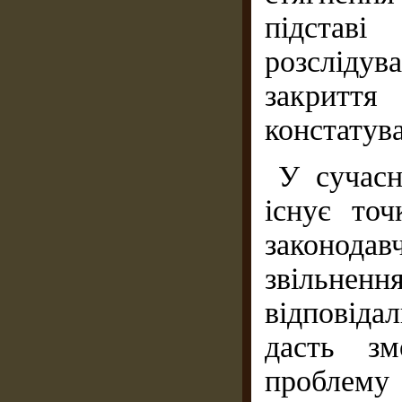
підставі
розсліду
закритт
констатува
У сучасн
існує точ
законода
звільн
відповід
дасть зм
проблему