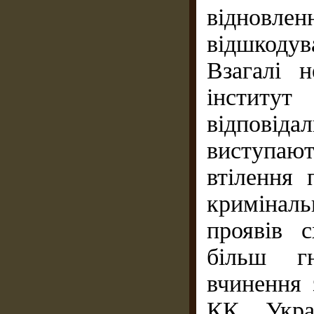
відновл
відшкодув
Взагалі 
інститут
відпові
виступаю
втілення 
криміналь
проявів 
більш г
вчинення 
КК Укра