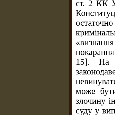
ст. 2 КК У
Конститу
остаточно
криміналь
«визнання
покарання
15]. На
законодав
невинуват
може бут
злочину і
суду у ви