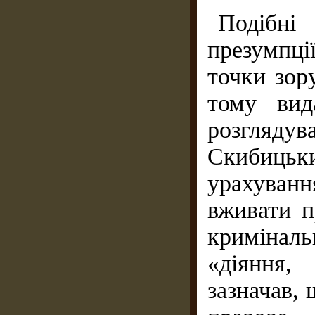
Подібн
презумпц
точки зор
тому вид
розгляд
Скибицьки
урахуван
вживати п
кримінал
«діяння,
зазначав, 