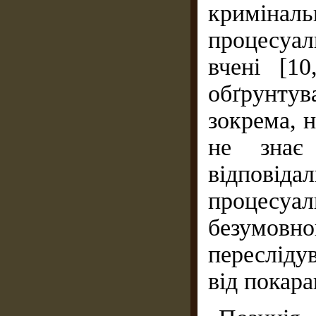
криміна
процесуал
вчені [10
обґрунтув
зокрема, н
не знає 
відповідал
процесуа
безумовно
переслідув
від покара