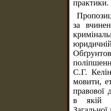
практики.
Пропозиц
за вчинен
кримінальн
юридичн
Обґрунтов
поліпшенн
С.Г. Келі
мовити, е
правової 
в якій в
Загальної