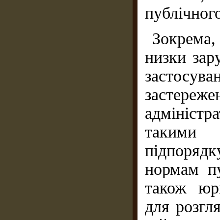
публічного
Зокрема,
низки зар
застосув
застер
адмініст
такими
підпорядк
нормам пу
також юри
для розгл