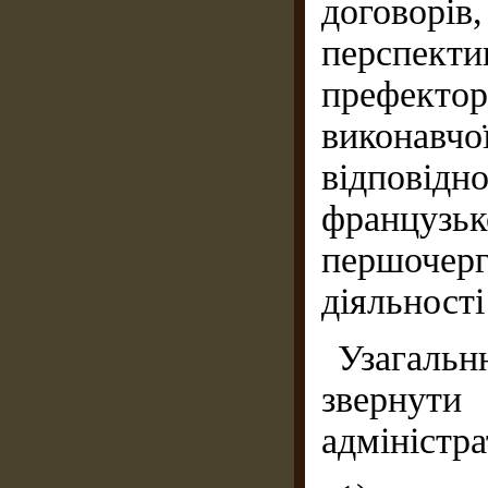
договор
перспе
префекто
виконавч
відповід
француз
першочер
діяльності
Узагаль
звернути
адміністра