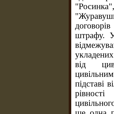
"Росинка
"Журавуш
договорі
штрафу. У
відмежува
укладених
від цив
цивільним
підставі в
рівності
цивільного
ще одна п