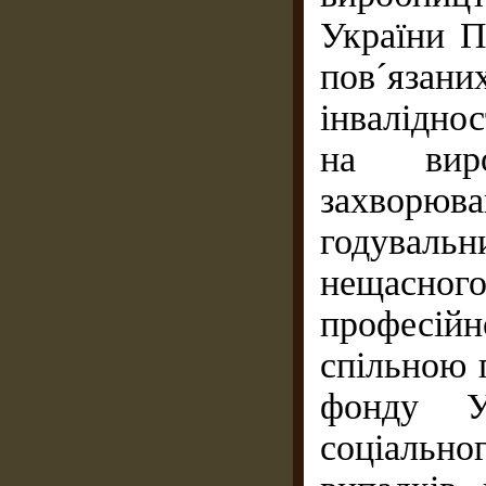
України П
пов´яза
інвалідно
на виро
захворюван
годуваль
нещасног
професійн
спільною 
фонду У
соціальн