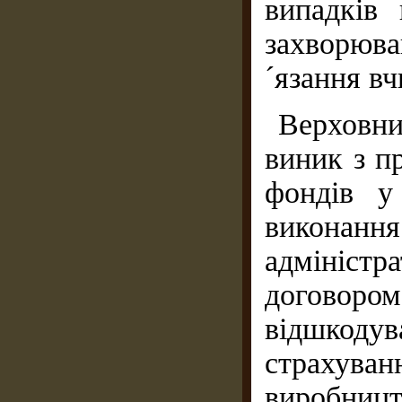
випадків
захворюва
´язання вч
Верховни
виник з пр
фондів у
викона
адмініс
договор
відшкод
страхува
виробниц