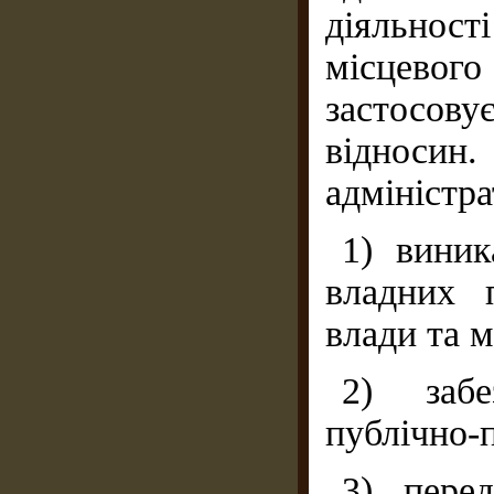
діяльнос
місцев
застосову
відноси
адміністра
1) виник
владних 
влади та 
2) забе
публічно-
3) перед