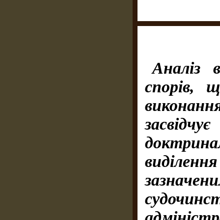
Аналіз 
спорів, 
виконанн
засвідч
доктри
виділен
зазначени
судочинс
адмініст