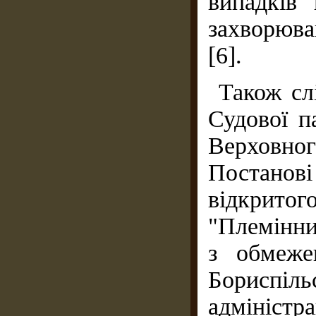
випадків
захворюва
[6].
Також сл
Судової п
Верховно
Постанові
відкрито
"Племінни
з обмеже
Бориспі
адміністр