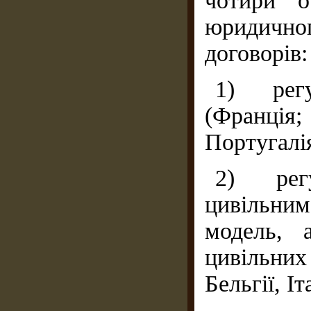
чотири о
юридично
договорів:
1) рег
(Франція;
Португалія
2) рег
цивільним
модель, 
цивільних 
Бельгії, Іта