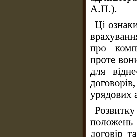
А.П.).
Ці ознак
врахуван
про комп
проте вон
для відне
договорі
урядових а
Розвитку
положен
договір т