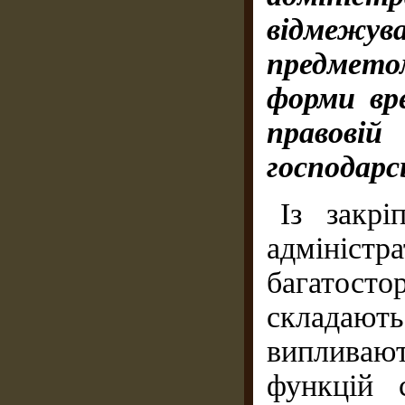
відмежув
предмето
форми вре
правові
господарс
Із закр
адмініст
багатост
складають
випливаю
функцій 