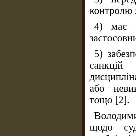
контролю 
4) має 
застосовни
5) забез
санкці
дисциплі
або неви
тощо [2].
Володим
щодо суд