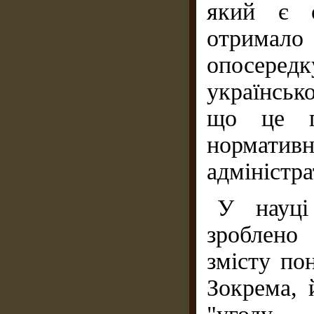
який є о
отримал
опосере
українсько
що це п
норматив
адміністра
У науці
зроблено
змісту по
Зокрема, 