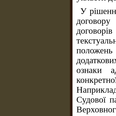
У рішенн
договору
договорі
текстуа
положень
додатков
ознаки а
конкретн
Наприкла
Судової п
Верховно