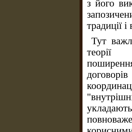
з його ви
запозичени
традиції і 
Тут важл
теорії 
поширенн
договорі
координа
"внутрішн
укладают
повноваже
корисними