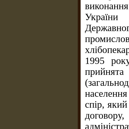
виконанн
України
Державног
промислов
хлібопека
1995 рок
прийнят
(загально
населення
спір, яки
договору
адмініст