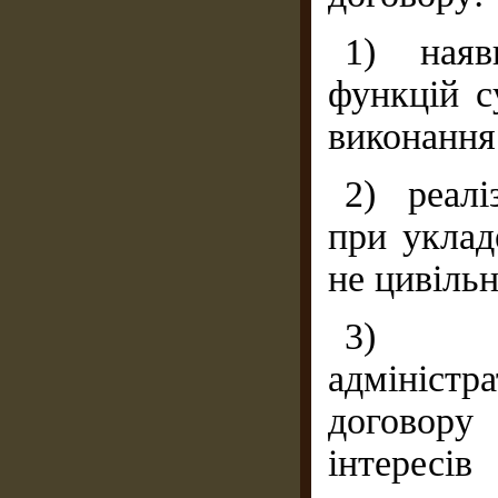
1) наяв
функцій с
виконання
2) реалі
при уклад
не цивільн
3) сп
адміністр
договор
інтересі