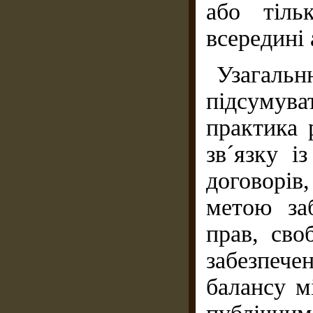
або тіль
всередині 
Узагал
підсумув
практика 
зв´язку і
договорів
метою заб
прав, сво
забезпече
балансу м