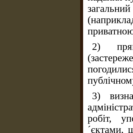
загальний
(наприкла
приватною
2) пря
(застер
погодилис
публічном
3) визн
адмініст
робіт, у
´єктами, 