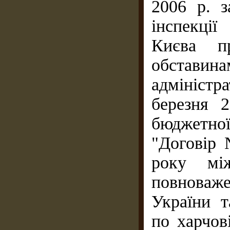
2006 р. з
інспекці
Києва п
обста
адмініст
березня 
бюджетно
"Договір 
року мі
повноваж
України 
по харчов