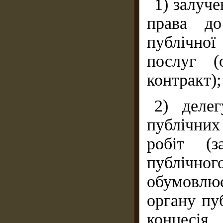
1) залуче
права до
публічної
послуг 
контракт);
2) деле
публічних
робіт (з
публіч
обумовлю
органу пу
концесія