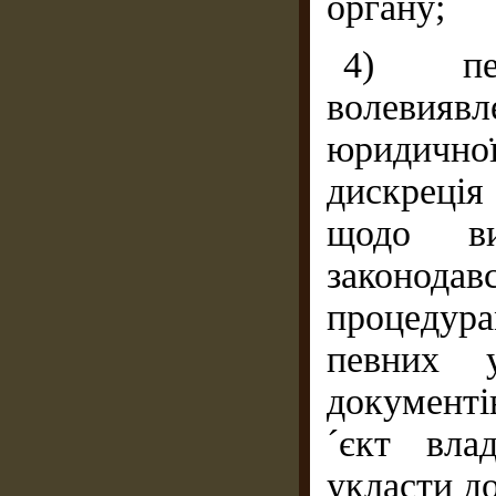
органу;
4) пе
волевия
юридично
дискреці
щодо ви
законод
процедура
певних 
документі
´єкт вла
укласти до