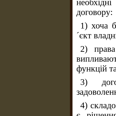
необхідн
договору:
1) хоча 
´єкт влад
2) права
випливаю
функцій та
3) дог
задоволен
4) склад
є рішення