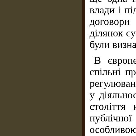
влади і п
договори
ділянок с
були визн
В європе
спільні п
регулюван
у діяльнос
століття 
публічно
особливою