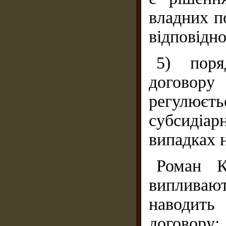
владних п
відповідно
5) поря
договор
регулюєть
субсидіа
випадках н
Роман К
випливают
наводить
договору: