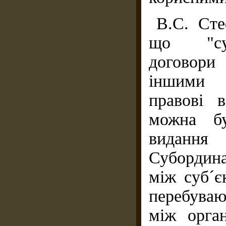
В.С. Сте
що "субо
договори
іншими с
правові 
можна б
видання 
Субордин
між суб´є
перебуваю
між орга