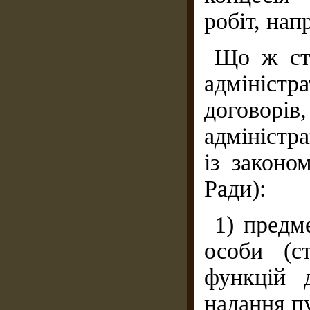
робіт, нап
Що ж сто
адміністра
договор
адміністра
із законо
Ради):
1) предм
особи (с
функцій 
надання пу