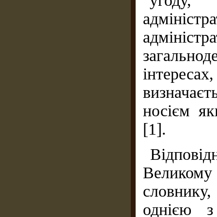
"угоду
адмініст
адмініс
загально
інтерес
визначаєт
носієм як
[1].
Відпові
Великому
словнику
однією з