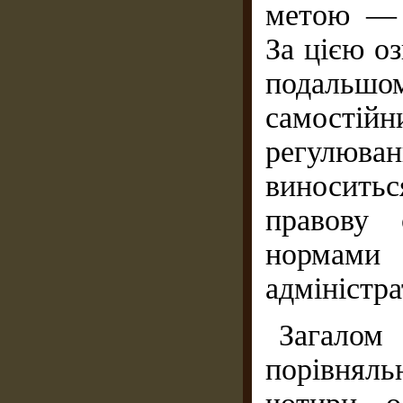
метою — д
За цією о
подальшо
самостій
регулюван
виноситьс
правову 
нормам
адміністра
Загало
порівняль