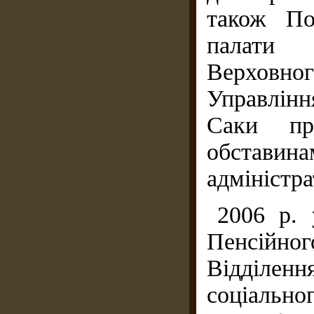
також По
палати 
Верховно
Управлінн
Саки пр
обста
адміністра
2006 р. 
Пенсійно
Відділен
соціальн