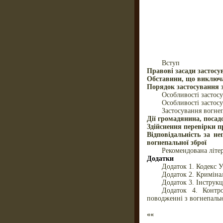
Вступ
Правові засади застосув
Обставини, що виключа
Порядок застосування з
Особливості застос
Особливості застосу
Застосування вогнеп
Дії громадянина, посадо
Здійснення перевірки п
Відповідальність за не
вогнепальної зброї
Рекомендована літе
Додатки
Додаток 1. Кодекс 
Додаток 2. Криміна
Додаток 3. Інструк
Додаток 4. Контр
поводженні з вогнепаль
««