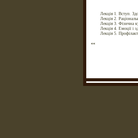
Лекція 1. Вступ. Зд
Лекція 2. Раціональ
Лекція 3. Фізична к
Лекція 4. Емоції і з
Лекція 5. Профілак
««