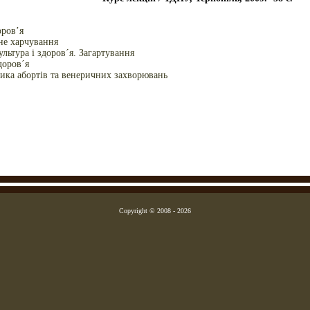
оров’я
не харчування
ультура і здоров´я. Загартування
доров´я
тика абортів та венеричних захворювань
Copyright © 2008 - 2026